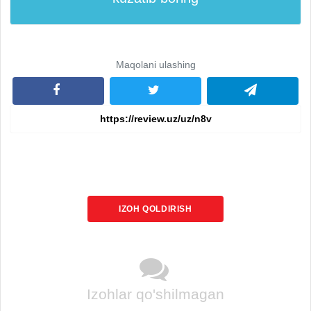
Maqolani ulashing
IZOH QOLDIRISH
Izohlar qo'shilmagan