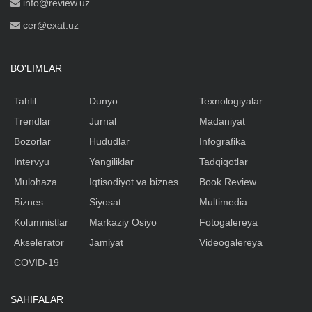
info@review.uz
cer@exat.uz
BO'LIMLAR
Tahlil
Dunyo
Texnologiyalar
Trendlar
Jurnal
Madaniyat
Bozorlar
Hududlar
Infografika
Intervyu
Yangiliklar
Tadqiqotlar
Mulohaza
Iqtisodiyot va biznes
Book Review
Biznes
Siyosat
Multimedia
Kolumnistlar
Markaziy Osiyo
Fotogalereya
Akselerator
Jamiyat
Videogalereya
COVID-19
SAHIFALAR