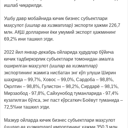
ишлаб чиқарилди.
Ушбу давр мобайнида кичик бизнес субъектлари
маҳсулот
(ишлар ва хизматлар)
экспорти ҳажми 226,7
млн. AҚШ долларини ёки умумий экспорт ҳажмининг
69,2% ини ташкил этди.
2022 йил январ-декабрь ойларида ҳудудлар бўйича
кичик тадбиркорлик субъектлари томонидан амалга
оширилган маҳсулот
(ишлар ва хизматлар)
экспортининг жамига нисбатан энг кўп улуши Ширин
шаҳрида – 99,7%, Ховос – 99,0%, Сардоба – 98,8%,
Оқолтин – 98,8%, Гулистон – 98,2%, Сирдарё – 98,1%,
Мирзаобод - 97,8%, Сайхунобод туманларида - 97,4%
кузатилган бўлса, энг паст кўрсаткич Боёвут туманида –
72,5%ни ташкил этди.
Мазкур ойларда кичик бизнес субъектлари маҳсулот
(ишлар ва хизматлар)
импортининг ҳажми 350,3 млн