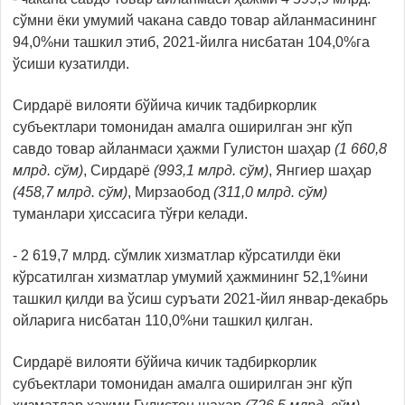
сўмни ёки умумий чакана савдо товар айланмасининг
94,0%ни ташкил этиб, 2021-йилга нисбатан 104,0%га
ўсиши кузатилди.
Сирдарё вилояти бўйича кичик тадбиркорлик
субъектлари томонидан амалга оширилган энг кўп
савдо товар айланмаси ҳажми Гулистон шаҳар
(1 660,8
млрд. сўм)
, Сирдарё
(993,1 млрд. сўм)
, Янгиер шаҳар
(458,7 млрд. сўм)
, Мирзаобод
(311,0 млрд. сўм)
туманлари ҳиссасига тўғри келади.
- 2 619,7 млрд. сўмлик хизматлар кўрсатилди ёки
кўрсатилган хизматлар умумий ҳажмининг 52,1%ини
ташкил қилди ва ўсиш суръати 2021-йил январ-декабрь
ойларига нисбатан 110,0%ни ташкил қилган.
Сирдарё вилояти бўйича кичик тадбиркорлик
субъектлари томонидан амалга оширилган энг кўп