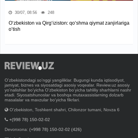
30/07, 08:56
248
O‘zbekiston va Qirg‘iziston: qo‘shma qiymat zanjirlariga
o‘tish
Oʼzbekistondagi soʼnggi yangiliklar. Bugungi kunda iqtisodiyot,
jamiyat, biznes va siyosatdagi asosiy voqealar. Review.uz asosiy
yoʼnalishlar boʼyicha Oʼzbekiston boʼyicha tahliliy sharhlarni nashr
etadi. Siyosatshunoslar va boshqa mutaxassislarning dolzarb
masalalar va mavzular boʼyicha fikrlari.
O'zbekiston, Toshkent shahri, Chilonzor tumani, Novza 6
+(998 78) 150-02-02
Devonxona:
(+998 78) 150-02-02 (426)