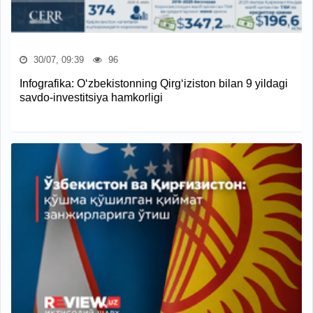
30/07, 09:39
96
Infografika: O‘zbekistonning Qirg‘iziston bilan 9 yildagi
savdo-investitsiya hamkorligi