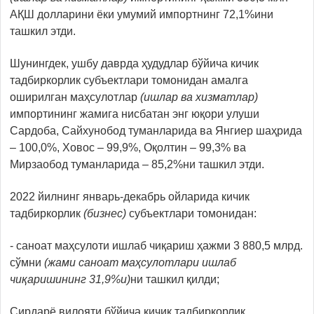
AҚШ долларини ёки умумий импортнинг 72,1%ини
ташкил этди.
Шунингдек, ушбу даврда ҳудудлар бўйича кичик
тадбиркорлик субъектлари томонидан амалга
оширилган маҳсулотлар
(ишлар ва хизматлар)
импортининг жамига нисбатан энг юқори улуши
Сардоба, Сайхунобод туманларида ва Янгиер шаҳрида
– 100,0%, Ховос – 99,9%, Оқолтин – 99,3% ва
Мирзаобод туманларида – 85,2%ни ташкил этди.
2022 йилнинг январь-декабрь ойларида кичик
тадбиркорлик
(бизнес)
субъектлари томонидан:
- саноат маҳсулоти ишлаб чиқариш ҳажми 3 880,5 млрд.
сўмни
(жами саноат маҳсулотлари ишлаб
чиқаришининг 31,9%и)
ни ташкил қилди;
Сирдарё вилояти бўйича кичик тадбиркорлик