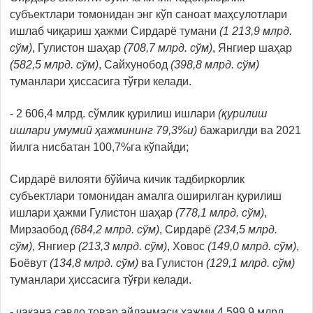
субъектлари томонидан энг кўп саноат маҳсулотлари
ишлаб чиқариш ҳажми Сирдарё тумани
(1 213,9 млрд.
сўм)
, Гулистон шаҳар
(708,7 млрд. сўм)
, Янгиер шаҳар
(582,5 млрд. сўм)
, Сайхунобод
(398,8 млрд. сўм)
туманлари ҳиссасига тўғри келади.
- 2 606,4 млрд. сўмлик қурилиш ишлари
(қурилиш
ишлари умумий ҳажмининг 79,3%и)
бажарилди ва 2021
йилга нисбатан 100,7%га кўпайди;
Сирдарё вилояти бўйича кичик тадбиркорлик
субъектлари томонидан амалга оширилган қурилиш
ишлари ҳажми Гулистон шаҳар
(778,1 млрд. сўм)
,
Мирзаобод
(684,2 млрд. сўм)
, Сирдарё
(234,5 млрд.
сўм)
, Янгиер
(213,3 млрд. сўм)
, Ховос
(149,0 млрд. сўм)
,
Боёвут
(134,8 млрд. сўм)
ва Гулистон
(129,1 млрд. сўм)
туманлари ҳиссасига тўғри келади.
- чакана савдо товар айланмаси ҳажми 4 599,9 млрд.