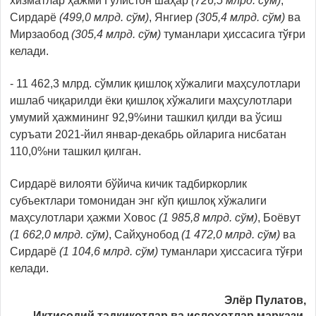
хизматлар ҳажми Гулистон шаҳар
(726,5 млрд. сўм)
,
Сирдарё
(499,0 млрд. сўм)
, Янгиер
(305,4 млрд. сўм)
ва
Мирзаобод
(305,4 млрд. сўм)
туманлари ҳиссасига тўғри
келади.
- 11 462,3 млрд. сўмлик қишлоқ хўжалиги маҳсулотлари
ишлаб чиқарилди ёки қишлоқ хўжалиги маҳсулотлари
умумий ҳажмининг 92,9%ини ташкил қилди ва ўсиш
суръати 2021-йил январ-декабрь ойларига нисбатан
110,0%ни ташкил қилган.
Сирдарё вилояти бўйича кичик тадбиркорлик
субъектлари томонидан энг кўп қишлоқ хўжалиги
маҳсулотлари ҳажми Ховос
(1 985,8 млрд. сўм)
, Боёвут
(1 662,0 млрд. сўм)
, Сайҳунобод
(1 472,0 млрд. сўм)
ва
Сирдарё
(1 104,6 млрд. сўм)
туманлари ҳиссасига тўғри
келади.
Элёр Пулатов,
Иқтисодий
тадқиқотлар ва
ислоҳотлар маркази,