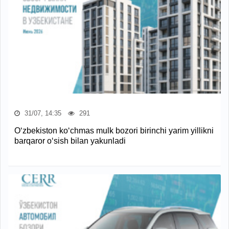
31/07, 14:35
291
O‘zbekiston ko‘chmas mulk bozori birinchi yarim yillikni
barqaror o‘sish bilan yakunladi