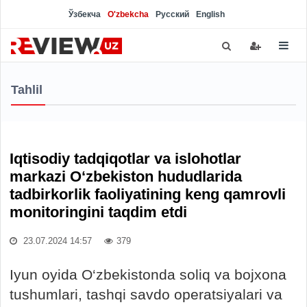
Ўзбекча
O'zbekcha
Русский
English
Tahlil
Iqtisodiy tadqiqotlar va islohotlar
markazi O‘zbekiston hududlarida
tadbirkorlik faoliyatining keng qamrovli
monitoringini taqdim etdi
23.07.2024 14:57
379
Iyun oyida O‘zbekistonda soliq va bojxona
tushumlari, tashqi savdo operatsiyalari va