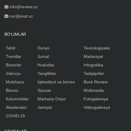
info@review.uz
cer@exat.uz
BO'LIMLAR
Tahlil
Dunyo
Texnologiyalar
Trendlar
Jurnal
Madaniyat
Bozorlar
Hududlar
Infografika
Intervyu
Yangiliklar
Tadqiqotlar
Mulohaza
Iqtisodiyot va biznes
Book Review
Biznes
Siyosat
Multimedia
Kolumnistlar
Markaziy Osiyo
Fotogalereya
Akselerator
Jamiyat
Videogalereya
COVID-19