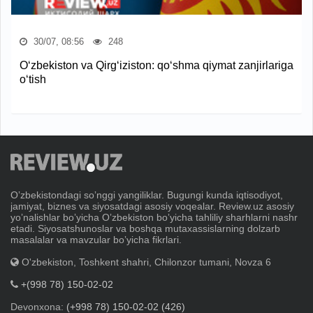
30/07, 08:56
248
O‘zbekiston va Qirg‘iziston: qo‘shma qiymat zanjirlariga
o‘tish
Oʼzbekistondagi soʼnggi yangiliklar. Bugungi kunda iqtisodiyot,
jamiyat, biznes va siyosatdagi asosiy voqealar. Review.uz asosiy
yoʼnalishlar boʼyicha Oʼzbekiston boʼyicha tahliliy sharhlarni nashr
etadi. Siyosatshunoslar va boshqa mutaxassislarning dolzarb
masalalar va mavzular boʼyicha fikrlari.
O'zbekiston, Toshkent shahri, Chilonzor tumani, Novza 6
+(998 78) 150-02-02
Devonxona:
(+998 78) 150-02-02 (426)