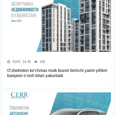
31/07, 14:35
292
O‘zbekiston ko‘chmas mulk bozori birinchi yarim yillikni
barqaror o‘sish bilan yakunladi