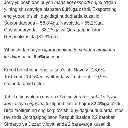
Joriy yil boshidan buyon
mahsulot eksporti hajmi
o‘tgan
yilning shu davriga nisbatan
8,8%ga
oshdi. Eksportning
eng yuqori o‘sishi quyidagi hududlarda kuzatildi:
Surxondaryoda – 58,8%ga, Navoiyda – 55,1%ga,
Qashqadaryoda – 38,1%ga va Qoraqalpog‘iston
Respublikasida (31,3%ga).
Yil boshidan buyon
tijorat banklari tomonidan ajratilgan
kreditlar
hajmi
9,5%ga
oshdi.
Kredit berishning eng katta o‘sishi Navoiy - 18,6%,
Toshkent - 14,5% viloyatlarida va Toshkent - 19,5%
shahrida qayd etildi.
Tahlil qilinayotgan davrda
O‘zbekiston Respublika tovar-
xom ashyo birjasida
tuzilgan bitimlar hajmi
32,4%ga
o‘sdi.
Birja faolligining eng ko‘p o‘sishi quyidagi hududlarda, mos
ravishda Qoraqalpog‘iston Respublikasida 2,2 barobar,
Sirdaryo va Jizzax viloyatlarida 2 baravarga kuzatildi.