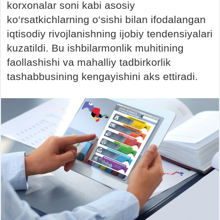
korxonalar soni kabi asosiy
ko‘rsatkichlarning o‘sishi bilan ifodalangan
iqtisodiy rivojlanishning ijobiy tendensiyalari
kuzatildi. Bu ishbilarmonlik muhitining
faollashishi va mahalliy tadbirkorlik
tashabbusining kengayishini aks ettiradi.