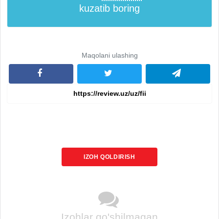
kuzatib boring
Maqolani ulashing
IZOH QOLDIRISH
Izohlar qo'shilmagan