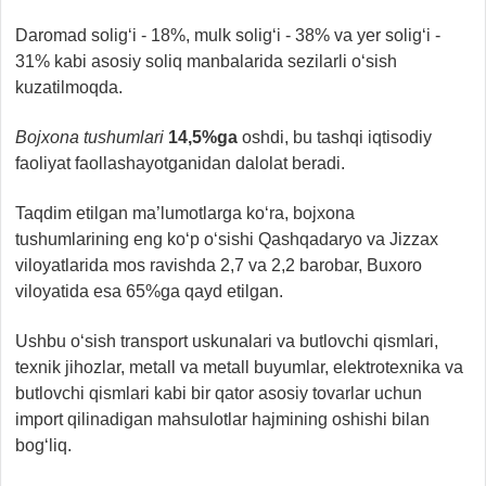
Daromad solig‘i - 18%, mulk solig‘i - 38% va yer solig‘i -
31% kabi asosiy soliq manbalarida sezilarli o‘sish
kuzatilmoqda.
Bojxona tushumlari
14,5
%
ga
oshdi, bu tashqi iqtisodiy
faoliyat faollashayotganidan dalolat beradi.
Taqdim etilgan ma’lumotlarga ko‘ra, bojxona
tushumlarining eng ko‘p o‘sishi Qashqadaryo va Jizzax
viloyatlarida mos ravishda 2,7 va 2,2 barobar, Buxoro
viloyatida esa 65%ga qayd etilgan.
Ushbu o‘sish transport uskunalari va butlovchi qismlari,
texnik jihozlar, metall va metall buyumlar, elektrotexnika va
butlovchi qismlari kabi bir qator asosiy tovarlar uchun
import qilinadigan mahsulotlar hajmining oshishi bilan
bog‘liq.