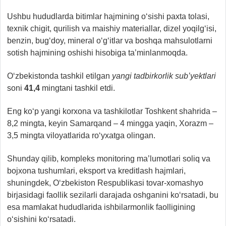
Ushbu hududlarda bitimlar hajmining o‘sishi paxta tolasi,
texnik chigit, qurilish va maishiy materiallar, dizel yoqilg‘isi,
benzin, bug‘doy, mineral o‘g‘itlar va boshqa mahsulotlarni
sotish hajmining oshishi hisobiga ta’minlanmoqda.
O‘zbekistonda tashkil etilgan
yangi tadbirkorlik sub’yektlari
soni
41,4
mingtani tashkil etdi.
Eng ko‘p yangi korxona va tashkilotlar Toshkent shahrida –
8,2 mingta, keyin Samarqand – 4 mingga yaqin, Xorazm –
3,5 mingta viloyatlarida ro‘yxatga olingan.
Shunday qilib, kompleks monitoring ma’lumotlari soliq va
bojxona tushumlari, eksport va kreditlash hajmlari,
shuningdek, O‘zbekiston Respublikasi tovar-xomashyo
birjasidagi faollik sezilarli darajada oshganini ko‘rsatadi, bu
esa mamlakat hududlarida ishbilarmonlik faolligining
o‘sishini ko‘rsatadi.