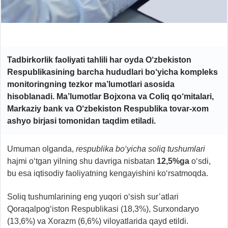
Tadbirkorlik faoliyati tahlili har oyda O‘zbekiston
Respublikasining barcha hududlari bo‘yicha kompleks
monitoringning tezkor ma’lumotlari asosida
hisoblanadi. Ma’lumotlar Bojxona va Coliq qo‘mitalari,
Markaziy bank va O‘zbekiston Respublika tovar-xom
ashyo birjasi tomonidan taqdim etiladi.
Umuman olganda,
respublika bo‘yicha soliq tushumlari
hajmi o‘tgan yilning shu davriga nisbatan
12,5
%
ga
o‘sdi,
bu esa iqtisodiy faoliyatning kengayishini ko‘rsatmoqda.
Soliq tushumlarining eng yuqori o‘sish sur’atlari
Qoraqalpog‘iston Respublikasi (18,3%), Surxondaryo
(13,6%) va Xorazm (6,6%) viloyatlarida qayd etildi.