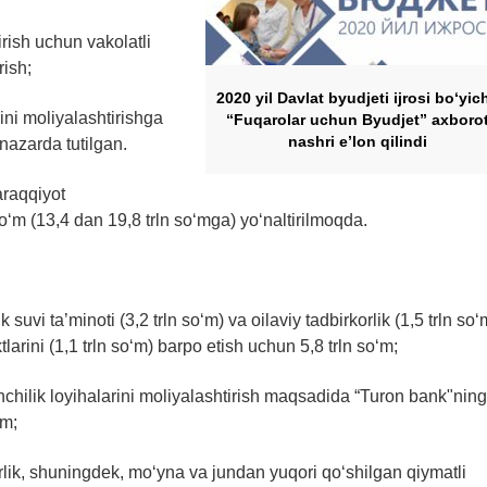
tirish uchun vakolatli
rish;
2020 yil Davlat byudjeti ijrosi bo‘yic
arini moliyalashtirishga
“Fuqarolar uchun Byudjet” axboro
nashri e’lon qilindi
 nazarda tutilgan.
araqqiyot
o‘m (13,4 dan 19,8 trln so‘mga) yo‘naltirilmoqda.
 suvi ta’minoti (3,2 trln so‘m) va oilaviy tadbirkorlik (1,5 trln so‘
arini (1,1 trln so‘m) barpo etish uchun 5,8 trln so‘m;
monchilik loyihalarini moliyalashtirish maqsadida “Turon bank"ning
‘m;
rlik, shuningdek, mo‘yna va jundan yuqori qo‘shilgan qiymatli