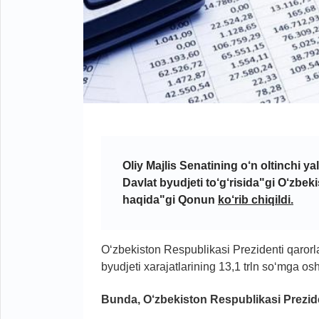
Oliy Majlis Senatining o‘n oltinchi y
Davlat byudjeti to‘g‘risida"gi O‘zbek
haqida"gi Qonun
ko‘rib chiqildi.
O‘zbekiston Respublikasi Prezidenti qarorla
byudjeti xarajatlarining 13,1 trln so‘mga osh
Bunda, O‘zbekiston Respublikasi Prezide