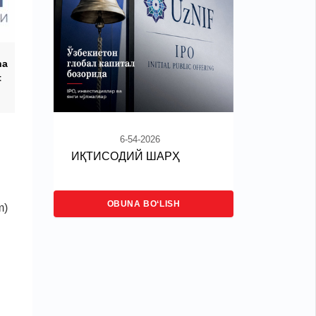
ha
t
6-54-2026
ИҚТИСОДИЙ ШАРҲ
OBUNA BO‘LISH
m)