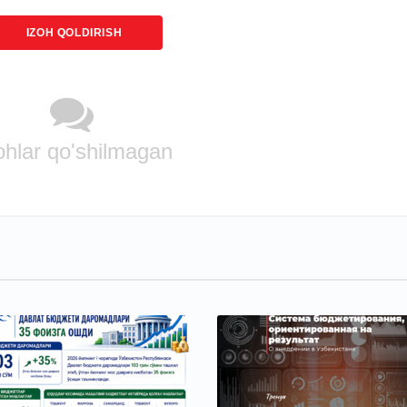
IZOH QOLDIRISH
ohlar qo'shilmagan