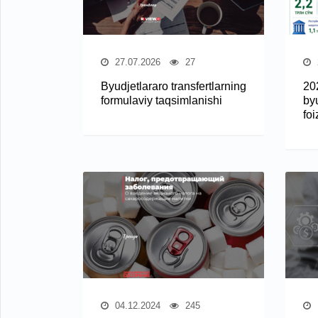
27.07.2026
27
Byudjetlararo transfertlarning
20
formulaviy taqsimlanishi
by
fo
04.12.2024
245