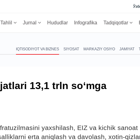
Ўзб
Tahlil
Jurnal
Hududlar
Infografika
Tadqiqotlar
IQTISODIYOT VA BIZNES
SIYOSAT
MARKAZIY OSIYO
JAMIYAT
jatlari 13,1 trln so‘mga
nfratuzilmasini yaxshilash, EIZ va kichik sanoat
salliklarni erta aniqlash va davolash, xotin-qizla