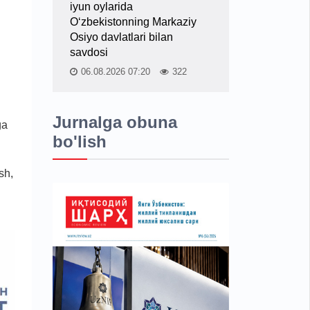
iyun oylarida
O‘zbekistonning Markaziy
Osiyo davlatlari bilan
savdosi
06.08.2026 07:20
322
Jurnalga obuna
ga
bo'lish
sh,