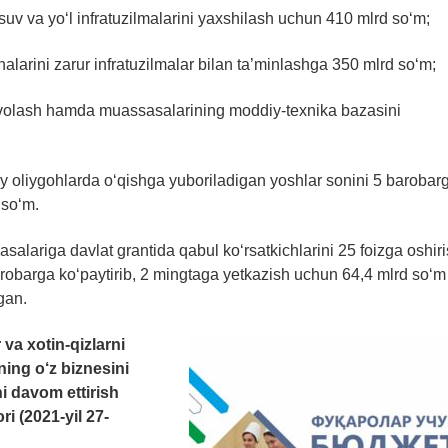
, suv va yo‘l infratuzilmalarini yaxshilash uchun 410 mlrd so‘m;
onalarini zarur infratuzilmalar bilan ta’minlashga 350 mlrd so‘m;
 davolash hamda muassasalarining moddiy-texnika bazasini
jiy oliygohlarda o‘qishga yuboriladigan yoshlar sonini 5 barobar
 so‘m.
salariga davlat grantida qabul ko‘rsatkichlarini 25 foizga oshiri
barobarga ko‘paytirib, 2 mingtaga yetkazish uchun 64,4 mlrd so‘m
gan.
va xotin-qizlarni
ning o‘z biznesini
ni davom ettirish
i (2021-yil 27-
: