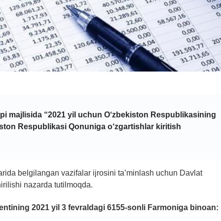
alpi majlisida “2021 yil uchun O‘zbekiston Respublikasining
iston Respublikasi Qonuniga o‘zgartishlar kiritish
rida belgilangan vazifalar ijrosini ta’minlash uchun Davlat
irilishi nazarda tutilmoqda.
ntining 2021 yil 3 fevraldagi 6155-sonli Farmoniga binoan: