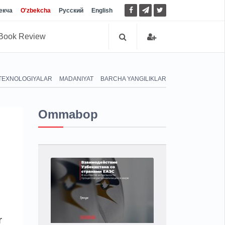
екча
O'zbekcha
Русский
English
Book Review
TEXNOLOGIYALAR
MADANIYAT
BARCHA YANGILIKLAR
Ommabop
r