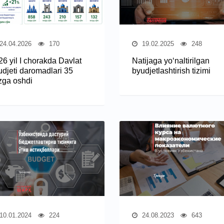
24.04.2026
170
19.02.2025
248
26 yil I chorakda Davlat
Natijaga yo‘naltirilgan
udjeti daromadlari 35
byudjetlashtirish tizimi
izga oshdi
10.01.2024
224
24.08.2023
643