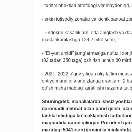
- turizm obektlari atrofidagi yer maydonlari
- erkin iqtisodiy zonalar va kichik sanoat z
- Endokrin kasalliklarni erta aniqlash va
mustahkamlashga 124,2 mlrd so‘m;
- “El-yurt umidi” jamg‘armasiga nufuzli xori
(82 tadan 350 taga) oshirish uchun 80 mlrd
- 2021−2022 o‘quv yilidan oliy ta’lim muassa
ehtiyojmand oilalar qizlariga grantlarni 2 
qo‘shimcha mablag‘ ajratilishi nazarda tutil
Shuningdek, mahallalarda ishsiz yoshlar 
daromadli mehnat bilan band qilish, ular
tashkil etishiga ko‘maklashish tadbirlari
maqsadida qabul qilingan Prezident qaror
martdagi 5041-son) ijrosini ta’minlashda