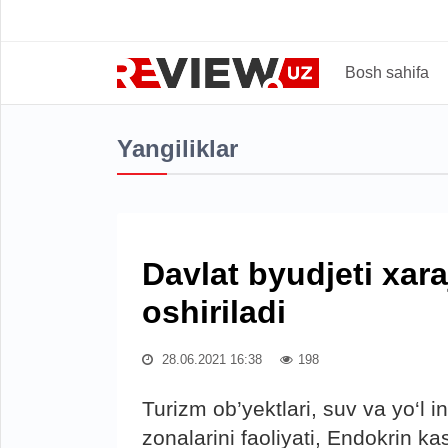
Bosh sahifa
Yangiliklar
Davlat byudjeti xara
oshiriladi
28.06.2021 16:38
198
Turizm ob’yektlari, suv va yo‘l i
zonalarini faoliyati, Endokrin ka