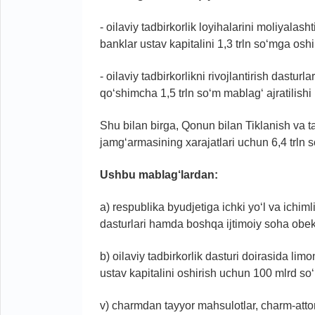
- oilaviy tadbirkorlik loyihalarini moliyalash
banklar ustav kapitalini 1,3 trln so‘mga oshi
- oilaviy tadbirkorlikni rivojlantirish dasturl
qo‘shimcha 1,5 trln so‘m mablag‘ ajratilishi
Shu bilan birga, Qonun bilan Tiklanish va t
jamg‘armasining xarajatlari uchun 6,4 trln s
Ushbu mablag‘lardan:
a) respublika byudjetiga ichki yo‘l va ichimlik
dasturlari hamda boshqa ijtimoiy soha obektl
b) oilaviy tadbirkorlik dasturi doirasida li
ustav kapitalini oshirish uchun 100 mlrd so
v) charmdan tayyor mahsulotlar, charm-atto