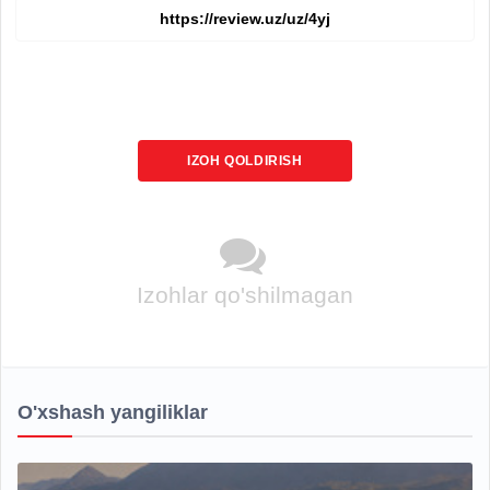
IZOH QOLDIRISH
Izohlar qo'shilmagan
O'xshash yangiliklar