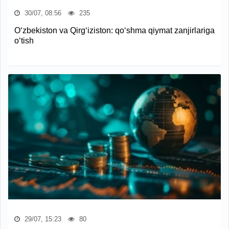
30/07, 08:56
235
O‘zbekiston va Qirg‘iziston: qo‘shma qiymat zanjirlariga
o‘tish
29/07, 15:23
80