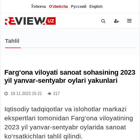
Ўзбекча
O'zbekcha
Русский
English
Tahlil
Farg‘ona viloyati sanoat sohasining 2023
yil yanvar-sentyabr oylari yakunlari
19.11.2023 15:21
217
Iqtisodiy tadqiqotlar va islohotlar markazi
ekspertlari tomonidan Farg‘ona viloyatining
2023 yil yanvar-sentyabr oylarida sanoat
ko‘rsatkichlari tahlil qilindi.