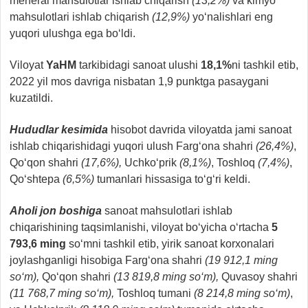
meneral mahsulotlar ishlab chiqarish
(13,2%)
va kimyo
mahsulotlari ishlab chiqarish
(12,9%)
yo‘nalishlari eng
yuqori ulushga ega bo‘ldi.
Viloyat
YaHM
tarkibidagi sanoat ulushi
18,1%
ni tashkil etib,
2022 yil mos davriga nisbatan 1,9 punktga pasaygani
kuzatildi.
Hududlar kesimida
hisobot davrida viloyatda jami sanoat
ishlab chiqarishidagi yuqori ulush Farg‘ona shahri
(26,4%)
,
Qo‘qon shahri
(17,6%),
Uchko‘prik
(8,1%)
, Toshloq
(7,4%)
,
Qo‘shtepa
(6,5%)
tumanlari hissasiga to‘g‘ri keldi.
Aholi jon boshiga
sanoat mahsulotlari ishlab
chiqarishining taqsimlanishi, viloyat bo‘yicha o‘rtacha
5
793,6 ming
so‘mni tashkil etib, yirik sanoat korxonalari
joylashganligi hisobiga Farg‘ona shahri
(19 912,1 ming
so‘m),
Qo‘qon shahri
(13 819,8 ming so‘m),
Quvasoy shahri
(11 768,7 ming so‘m),
Toshloq tumani
(8 214,8 ming so‘m)
,