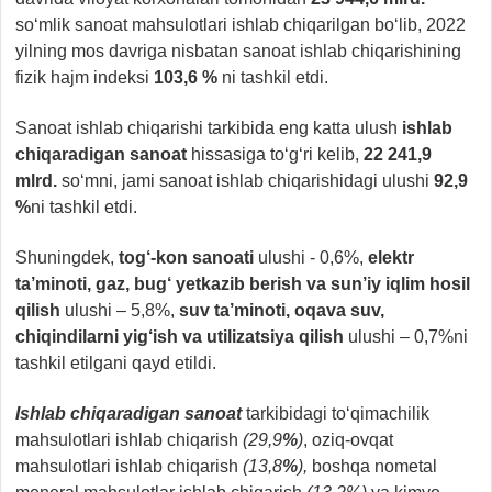
so‘mlik sanoat mahsulotlari ishlab chiqarilgan bo‘lib, 2022
yilning mos davriga nisbatan sanoat ishlab chiqarishining
fizik hajm indeksi
103,6 %
ni tashkil etdi.
Sanoat ishlab chiqarishi tarkibida eng katta ulush
ishlab
chiqaradigan sanoat
hissasiga to‘g‘ri kelib,
22 241,9
mlrd.
so‘mni, jami sanoat ishlab chiqarishidagi ulushi
92,9
%
ni tashkil etdi.
Shuningdek,
tog‘-kon sanoati
ulushi - 0,6%,
elektr
ta’minoti, gaz, bug‘ yetkazib berish va sun’iy iqlim hosil
qilish
ulushi – 5,8%,
suv ta’minoti, oqava suv,
chiqindilarni yig‘ish va utilizatsiya qilish
ulushi – 0,7%ni
tashkil etilgani qayd etildi.
Ishlab chiqaradigan sanoat
tarkibidagi to‘qimachilik
mahsulotlari ishlab chiqarish
(29,9
%
)
, oziq-ovqat
mahsulotlari ishlab chiqarish
(13,8
%
),
boshqa nometal