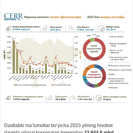
Dastlabki ma’lumotlar bo‘yicha 2023 yilning hisobot
davrida viloyat korxonalari tomonidan
23 944,6 mlrd.