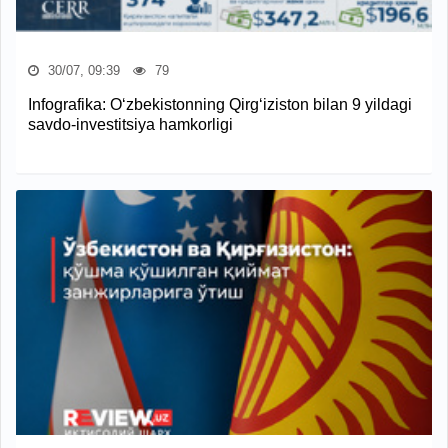
30/07, 09:39
79
Infografika: O‘zbekistonning Qirg‘iziston bilan 9 yildagi
savdo-investitsiya hamkorligi