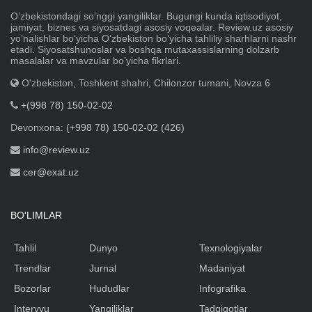
Oʼzbekistondagi soʼnggi yangiliklar. Bugungi kunda iqtisodiyot,
jamiyat, biznes va siyosatdagi asosiy voqealar. Review.uz asosiy
yoʼnalishlar boʼyicha Oʼzbekiston boʼyicha tahliliy sharhlarni nashr
etadi. Siyosatshunoslar va boshqa mutaxassislarning dolzarb
masalalar va mavzular boʼyicha fikrlari.
O'zbekiston, Toshkent shahri, Chilonzor tumani, Novza 6
+(998 78) 150-02-02
Devonxona:
(+998 78) 150-02-02 (426)
info@review.uz
cer@exat.uz
BO'LIMLAR
Tahlil
Dunyo
Texnologiyalar
Trendlar
Jurnal
Madaniyat
Bozorlar
Hududlar
Infografika
Intervyu
Yangiliklar
Tadqiqotlar