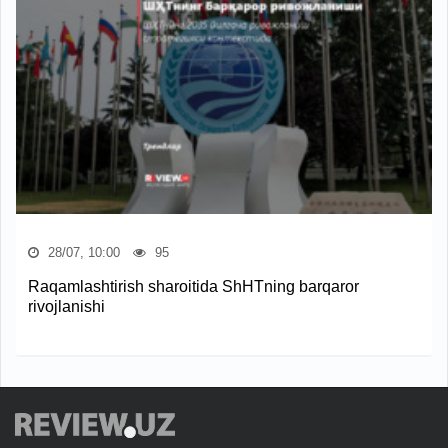
28/07, 10:00
95
Raqamlashtirish sharoitida ShHTning barqaror
rivojlanishi