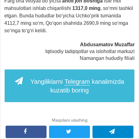
Farg‘ona viloyati bo‘yicha
aholi jon boshiga
iste’mol
mahsulotlari ishlab chiqarilishi
1317,0 ming.
so‘mni tashkil
etgan. Bunda hududlar bo‘yicha Uchko‘prik tumanida
4112,7 ming so‘m, Qo‘qon shahrida 2690,9 ming so‘mga
so‘mga to‘g‘ri keldi.
Abdusamatov Muzaffar
Iqtisodiy tadqiqotlar va islohotlar markazi
Namangan hududiy filiali
Yangiliklarni
Telegram
kanalimizda
kuzatib boring
Maqolani ulashing