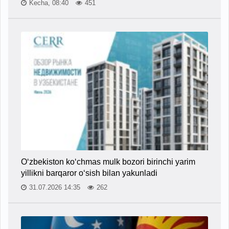
Kecha, 08:40
451
O‘zbekiston ko‘chmas mulk bozori birinchi yarim
yillikni barqaror o‘sish bilan yakunladi
31.07.2026 14:35
262