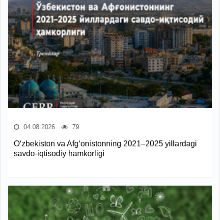
04.08.2026
79
O‘zbekiston va Afg‘onistonning 2021–2025 yillardagi
savdo-iqtisodiy hamkorligi