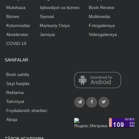
Mulohaza
Iqtisodiyot va biznes
Book Review
Biznes
Siyosat
Multimedia
Kolumnistlar
Markaziy Osiyo
Fotogalereya
Akselerator
Jamiyat
Videogalereya
COVID-19
SAHIFALAR
Bosh sahifa
Sayt haqida
Reklama
Tahririyat
Foydalanish shartlari
Aloqa
ТЎЛОВ УСУЛЛАРИ