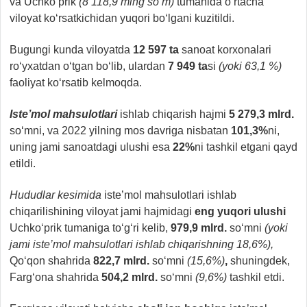
va Uchko‘prik
(8 118,9 ming so‘m)
tumanida o‘rtacha
viloyat ko‘rsatkichidan yuqori bo‘lgani kuzitildi.
Bugungi kunda viloyatda
12 597 ta
sanoat korxonalari
ro‘yxatdan o‘tgan bo‘lib, ulardan
7 949 ta
si
(yoki 63,1 %)
faoliyat ko‘rsatib kelmoqda.
Iste’mol mahsulotlari
ishlab chiqarish hajmi
5 279,3 mlrd.
so‘mni, va 2022 yilning mos davriga nisbatan
101,3%
ni,
uning jami sanoatdagi ulushi esa
22%
ni tashkil etgani qayd
etildi.
Hududlar kesimida
iste’mol mahsulotlari ishlab
chiqarilishining viloyat jami hajmidagi
eng yuqori ulushi
Uchko‘prik tumaniga to‘g‘ri kelib,
979,9 mlrd.
so‘mni
(yoki
jami iste’mol mahsulotlari ishlab chiqarishning 18,6%),
Qo‘qon shahrida
822,7 mlrd.
so‘mni
(15,6%)
,
shuningdek,
Farg‘ona shahrida
504,2 mlrd.
so‘mni
(9,6%)
tashkil etdi.