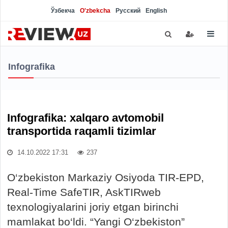
Ўзбекча
O'zbekcha
Русский
English
Infografika
Infografika: xalqaro avtomobil
transportida raqamli tizimlar
14.10.2022 17:31
237
O‘zbekiston Markaziy Osiyoda TIR-EPD,
Real-Time SafeTIR, AskTIRweb
texnologiyalarini joriy etgan birinchi
mamlakat bo‘ldi. “Yangi O‘zbekiston”