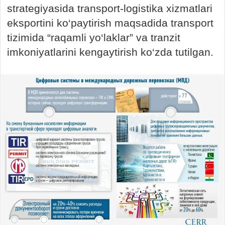
strategiyasida transport-logistika xizmatlari
eksportini ko‘paytirish maqsadida transport
tizimida “raqamli yo‘laklar” va tranzit
imkoniyatlarini kengaytirish ko‘zda tutilgan.