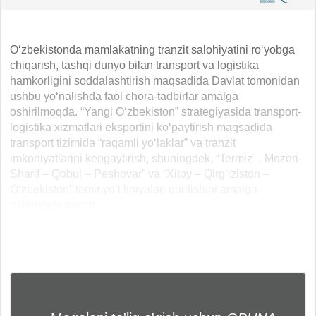
O‘zbekistonda mamlakatning tranzit salohiyatini ro‘yobga
chiqarish, tashqi dunyo bilan transport va logistika
hamkorligini soddalashtirish maqsadida Davlat tomonidan
ushbu yo‘nalishda faol chora-tadbirlar amalga
oshirilmoqda. “Yangi O‘zbekiston” strategiyasida transport-
logistika xizmatlari eksportini ko‘paytirish maqsadida
transport tizimida “raqamli yo‘laklar” va tranzit
imkoniyatlarini kengaytirish, shuningdek, “Termiz – Mozori-
Sharif – Qobul – Peshovar” va “Xitoy – Qirg‘iziston –
O‘zbekiston” temir yo‘l liniyalari qurilishini amalga
oshirishda tranzit... ...