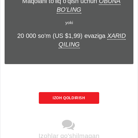
Maqolani to'liq o'qish uchun
OBUNA
BO'LING
yoki
20 000 soʻm (US $1,99) evaziga
XARID
QILING
IZOH QOLDIRISH
Izohlar qo'shilmagan