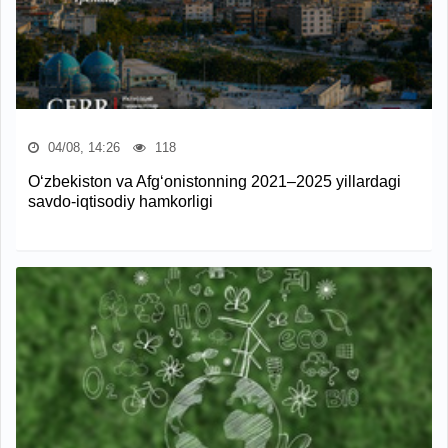
04/08, 14:26
118
O‘zbekiston va Afg‘onistonning 2021–2025 yillardagi
savdo-iqtisodiy hamkorligi