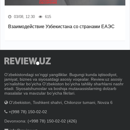
03/08, 12:30
615
Взаимодействие Узбекистана со странами ЕАЭС
Oʼzbekistondagi soʼnggi yangiliklar. Bugungi kunda iqtisodiyot,
jamiyat, biznes va siyosatdagi asosiy voqealar. Review.uz asosiy
yoʼnalishlar boʼyicha Oʼzbekiston boʼyicha tahliliy sharhlarni nashr
etadi. Siyosatshunoslar va boshqa mutaxassislarning dolzarb
masalalar va mavzular boʼyicha fikrlari.
O'zbekiston, Toshkent shahri, Chilonzor tumani, Novza 6
+(998 78) 150-02-02
Devonxona:
(+998 78) 150-02-02 (426)