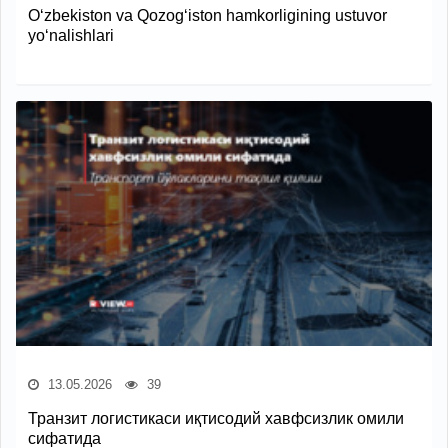
O‘zbekiston va Qozog‘iston hamkorligining ustuvor
yo‘nalishlari
13.05.2026
39
Транзит логистикаси иқтисодий хавфсизлик омили
сифатида