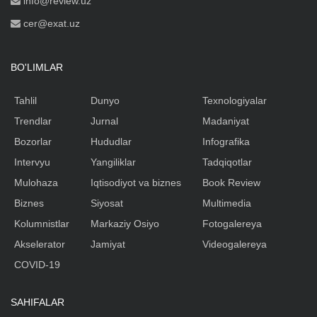
info@review.uz
cer@exat.uz
BO'LIMLAR
Tahlil
Dunyo
Texnologiyalar
Trendlar
Jurnal
Madaniyat
Bozorlar
Hududlar
Infografika
Intervyu
Yangiliklar
Tadqiqotlar
Mulohaza
Iqtisodiyot va biznes
Book Review
Biznes
Siyosat
Multimedia
Kolumnistlar
Markaziy Osiyo
Fotogalereya
Akselerator
Jamiyat
Videogalereya
COVID-19
SAHIFALAR