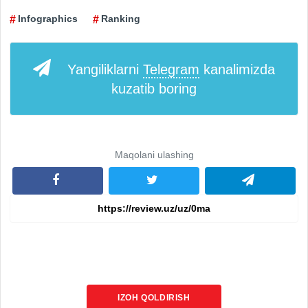
Infographics
Ranking
Yangiliklarni
Telegram
kanalimizda
kuzatib boring
Maqolani ulashing
IZOH QOLDIRISH