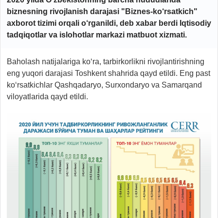
biznesning rivojlanish darajasi "Biznes-ko‘rsatkich"
axborot
tizimi
orqali o‘rganildi, deb
xabar berdi
Iqtisodiy
tadqiqotlar va islohotlar markazi matbuot xizmati.
Baholash natijalariga ko‘ra, tarbirkorlikni rivojlantirishning
eng yuqori darajasi Toshkent shahrida qayd etildi. Eng past
ko‘rsatkichlar Qashqadaryo, Surxondaryo va Samarqand
viloyatlarida qayd etildi.