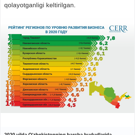
qolayotganligi keltirilgan.
2020 yilda O‘zbekistonning barcha hududlarida