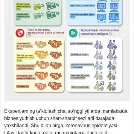
Ekspertlarning ta’kidlashicha, so‘nggi yillarda mamlakatda
biznes yuritish uchun shart-sharoit sezilarli darajada
yaxshilandi. Shu bilan birga, koronavirus epidemiyasi
tufayli tadbirkorlar qator muammolarga duch keldi –