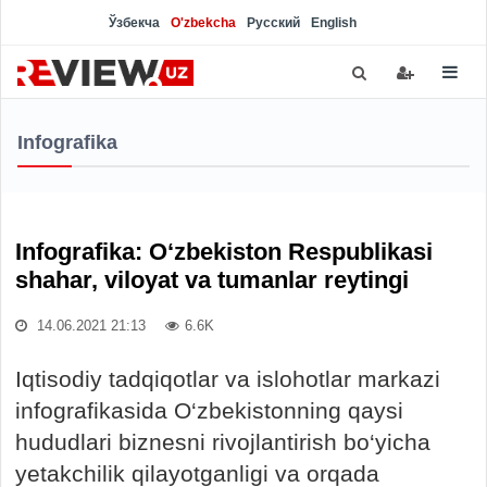
Ўзбекча
O'zbekcha
Русский
English
Infografika
Infografika: O‘zbekiston Respublikasi
shahar, viloyat va tumanlar reytingi
14.06.2021 21:13
6.6K
Iqtisodiy tadqiqotlar va islohotlar markazi
infografikasida O‘zbekistonning qaysi
hududlari biznesni rivojlantirish bo‘yicha
yetakchilik qilayotganligi va orqada