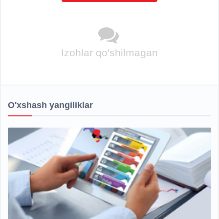
Izohlar qo'shilmagan
O'xshash yangiliklar