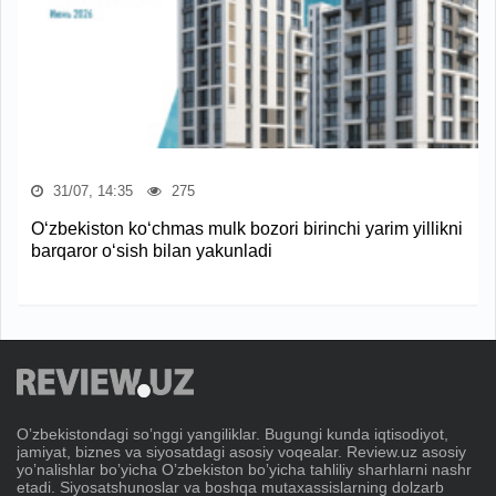
31/07, 14:35
275
O‘zbekiston ko‘chmas mulk bozori birinchi yarim yillikni
barqaror o‘sish bilan yakunladi
Oʼzbekistondagi soʼnggi yangiliklar. Bugungi kunda iqtisodiyot,
jamiyat, biznes va siyosatdagi asosiy voqealar. Review.uz asosiy
yoʼnalishlar boʼyicha Oʼzbekiston boʼyicha tahliliy sharhlarni nashr
etadi. Siyosatshunoslar va boshqa mutaxassislarning dolzarb