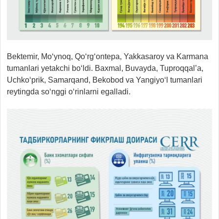
Bektemir, Mo‘ynoq, Qo‘rg‘ontepa, Yakkasaroy va Karmana
tumanlari yetakchi bo‘ldi. Baxmal, Buvayda, Tuproqqal’a,
Uchko‘prik, Samarqand, Bekobod va Yangiyo‘l tumanlari
reytingda so‘nggi o‘rinlarni egalladi.