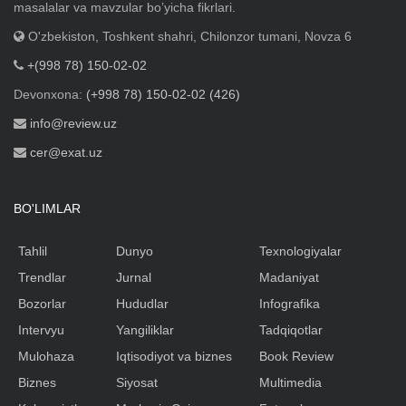
masalalar va mavzular boʼyicha fikrlari.
O'zbekiston, Toshkent shahri, Chilonzor tumani, Novza 6
+(998 78) 150-02-02
Devonxona:
(+998 78) 150-02-02 (426)
info@review.uz
cer@exat.uz
BO'LIMLAR
Tahlil
Dunyo
Texnologiyalar
Trendlar
Jurnal
Madaniyat
Bozorlar
Hududlar
Infografika
Intervyu
Yangiliklar
Tadqiqotlar
Mulohaza
Iqtisodiyot va biznes
Book Review
Biznes
Siyosat
Multimedia