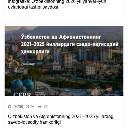
Infografika: O‘zbekistonning 2026 yil yanvar-iyun
oylaridagi tashqi savdosi
04/08, 14:26
90
O‘zbekiston va Afg‘onistonning 2021–2025 yillardagi
savdo-iqtisodiy hamkorligi