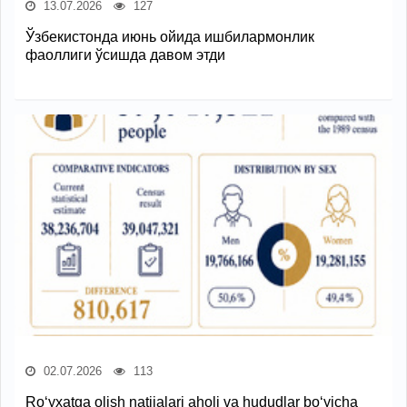
13.07.2026
127
Ўзбекистонда июнь ойида ишбилармонлик
фаоллиги ўсишда давом этди
02.07.2026
113
Ro‘yxatga olish natijalari aholi va hududlar bo‘yicha