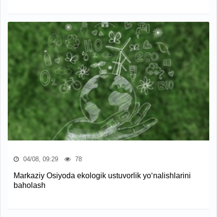
04/08, 09:29
78
Markaziy Osiyoda ekologik ustuvorlik yo‘nalishlarini
baholash