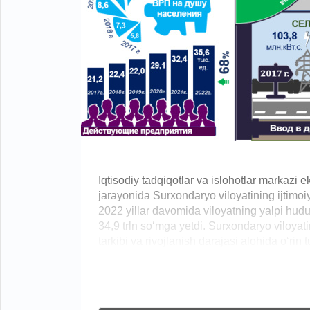
Iqtisodiy tadqiqotlar va islohotlar markazi e
jarayonida Surxondaryo viloyatining ijtimoiy-
2022 yillar davomida viloyatning yalpi hud
34,9 trln so‘mga yetdi. Surxondaryo viloyati
tarkibi va rivojlanish darajasi alohida o‘rin 