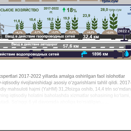
kspertlari 2017-2022 yillarda amalga oshirilgan faol islohotlar
iqtisodiy rivojlanishidagi asosiy o‘zgarishlarni tahlil qildi. 2017
udiy mahsuloti hajmi (YaHM) 31,2foizga oshib, 14,4 trln so‘mdan
ning iqtisodiy holatini baholashda xizmatlar sohasining ko‘lami,
tutadi. So‘nggi 6 yil davomida aholiga ko‘rsatilgan... ...