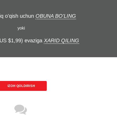
liq o'qish uchun
OBUNA BO'LING
yoki
(US $1,99) evaziga
XARID QILING
IZOH QOLDIRISH