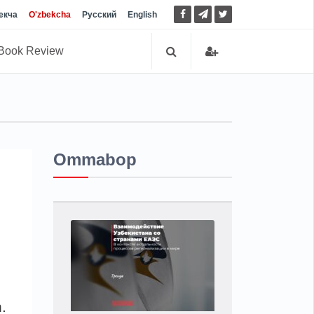
екча
O'zbekcha
Русский
English
Book Review
Ommabop
n.