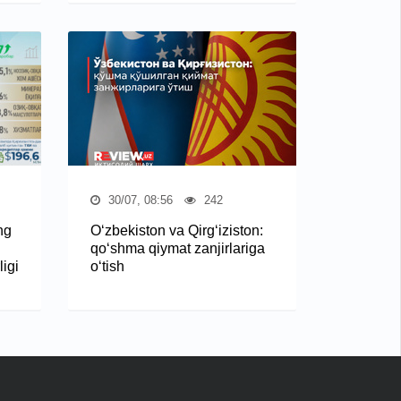
30/07, 08:56
242
ng
O‘zbekiston va Qirg‘iziston:
qo‘shma qiymat zanjirlariga
igi
o‘tish