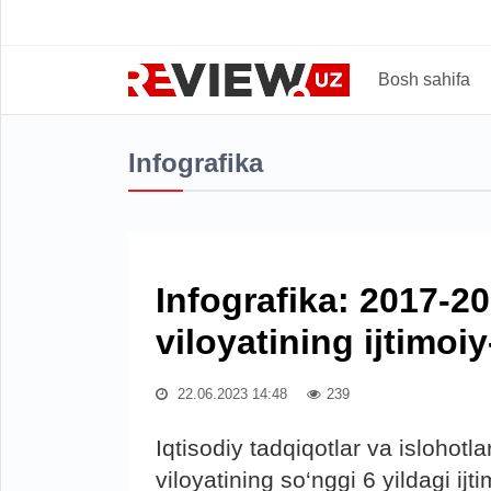
Bosh sahifa
Infografika
Infografika: 2017-2
viloyatining ijtimoiy
22.06.2023 14:48
239
Iqtisodiy tadqiqotlar va islohot
viloyatining so‘nggi 6 yildagi ijti