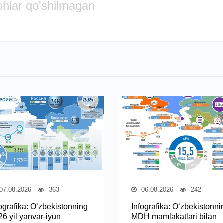
ohlar qo'shilmagan
07.08.2026
363
06.08.2026
242
fografika: O‘zbekistonning
Infografika: O‘zbekistonni
26 yil yanvar-iyun
MDH mamlakatlari bilan