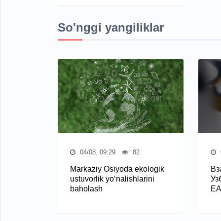
So'nggi yangiliklar
04/08, 09:29
82
Markaziy Osiyoda ekologik
Вз
ustuvorlik yo‘nalishlarini
Уз
baholash
Е