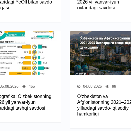
laridagi YeOII bilan savdo
2026 yil yanvar-iyun
oqasi
oylaridagi savdosi
05.08.2026
465
04.08.2026
99
fografika: O‘zbekistonning
O‘zbekiston va
26 yil yanvar-iyun
Afg‘onistonning 2021–20
laridagi tashqi savdosi
yillardagi savdo-iqtisodiy
hamkorligi