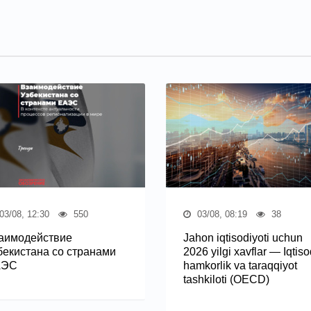
03/08, 12:30
550
03/08, 08:19
38
аимодействие
Jahon iqtisodiyoti uchun
бекистана со странами
2026 yilgi xavflar — Iqtiso
АЭС
hamkorlik va taraqqiyot
tashkiloti (OECD)