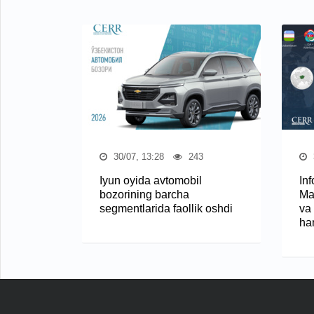
30/07, 13:28
243
Iyun oyida avtomobil
In
bozorining barcha
Ma
segmentlarida faollik oshdi
va
ha