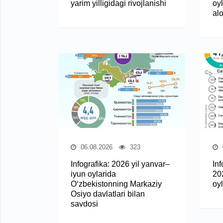
yarim yilligidagi rivojlanishi
oy
al
06.08.2026
323
Infografika: 2026 yil yanvar–
In
iyun oylarida
20
O‘zbekistonning Markaziy
oy
Osiyo davlatlari bilan
savdosi