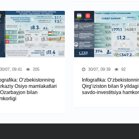
30/07, 09:41
205
30/07, 09:39
92
fografika: O‘zbekistonning
Infografika: O‘zbekistonni
rkaziy Osiyo mamlakatlari
Qirg‘iziston bilan 9 yildagi
 Ozarbayjon bilan
savdo-investitsiya hamkorl
mkorligi