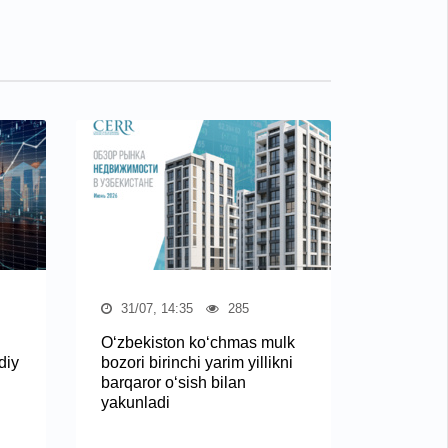
31/07, 14:35
285
O‘zbekiston ko‘chmas mulk
diy
bozori birinchi yarim yillikni
barqaror o‘sish bilan
yakunladi