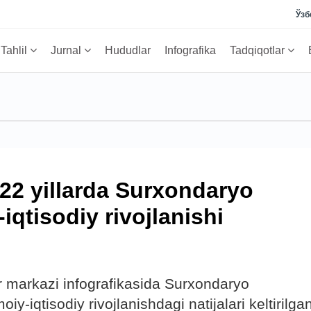
Ўзб
Tahlil
Jurnal
Hududlar
Infografika
Tadqiqotlar
022 yillarda Surxondaryo
-iqtisodiy rivojlanishi
lar markazi infografikasida Surxondaryo
moiy-iqtisodiy rivojlanishdagi natijalari keltirilga