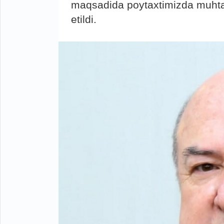
maqsadida poytaxtimizda muhta
etildi.