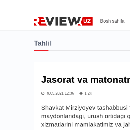
Bosh sahifa
Tahlil
Jasorat va matonat
9.05.2021 12:36
1.2K
Shavkat Mirziyoyev tashabbusi v
maydonlaridagi, urush ortidagi q
xizmatlarini mamlakatimiz va ja