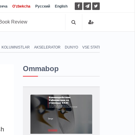
екча
O'zbekcha
Русский
English
Book Review
KOLUMNISTLAR
AKSELERATOR
DUNYO
VSE STATI
Ommabop
sh