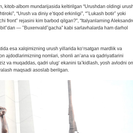
 kitob-albom mundarijasida keltirilgan “Urushdan oldingi urush
tiroki”, “Urush va diniy e’tiqod erkinligi”, “"Lukash botir" yoki
hi front" rejasini kim barbod qilgan?”, “Italyanlarning Aleksandr
obit"dan — "Buxenvald"gacha” kabi sarlavhalarda ham darhol
atida esa xalqimizning urush yillarida ko‘rsatgan mardlik va
on ajdodlarimizning nomlari, shonli an’ana va qadriyatlarini
aziz va muqaddas, qadri ulug‘ ekanini ta’kidlash, yosh avlodni o
yalash maqsadi asoslab berilgan.