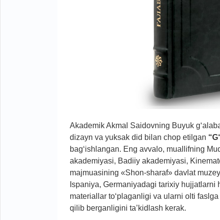
Akademik Akmal Saidovning Buyuk g‘alabani
dizayn va yuksak did bilan chop etilgan
“G‘
bag‘ishlangan. Eng avvalo, muallifning Mudof
akademiyasi, Badiiy akademiyasi, Kinematog
majmuasining «Shon-sharaf» davlat muzeylar
Ispaniya, Germaniyadagi tarixiy hujjatlarni 
materiallar to‘plaganligi va ularni olti fasl
qilib berganligini ta’kidlash kerak.