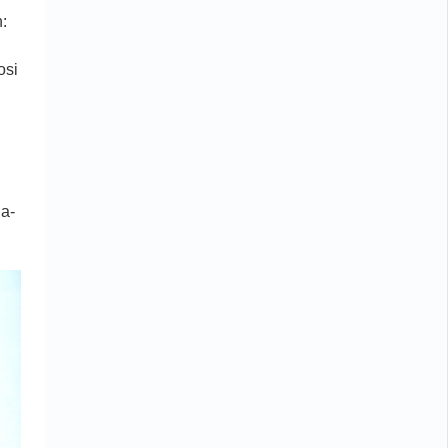
:
osi
na-