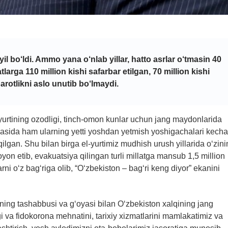
il bo‘ldi. Ammo yana o‘nlab yillar, hatto asrlar o‘tmasin 40
arga 110 million kishi safarbar etilgan, 70 million kishi
arotlikni aslo unutib bo‘lmaydi.
urtining ozodligi, tinch-omon kunlar uchun jang maydonlarida
rqasida ham ularning yetti yoshdan yetmish yoshigachalari kecha
lgan. Shu bilan birga el-yurtimiz mudhish urush yillarida o‘zini
yon etib, evakuatsiya qilingan turli millatga mansub 1,5 million
ni o‘z bag‘riga olib, “O‘zbekiston – bag‘ri keng diyor” ekanini
ing tashabbusi va g‘oyasi bilan O‘zbekiston xalqining jang
 va fidokorona mehnatini, tarixiy xizmatlarini mamlakatimiz va