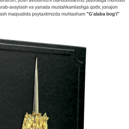
shtirish, yosh avlodimizni ota-bobolarimiz jasoratiga munosib
 asrab-avaylash va yanada mustahkamlashga qodir, jonajon
iyalash maqsadida poytaxtimizda muhtasham
"G‘alaba bog‘i"