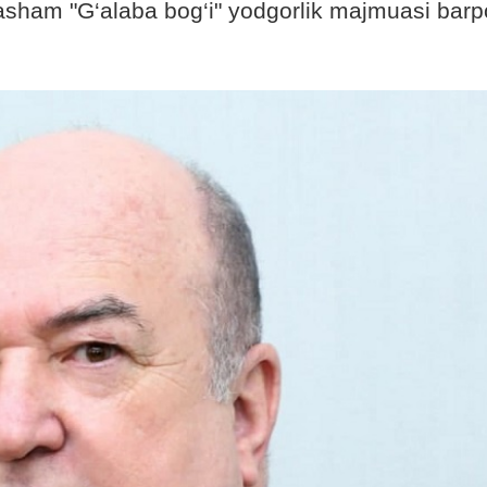
sham "G‘alaba bog‘i" yodgorlik majmuasi barp