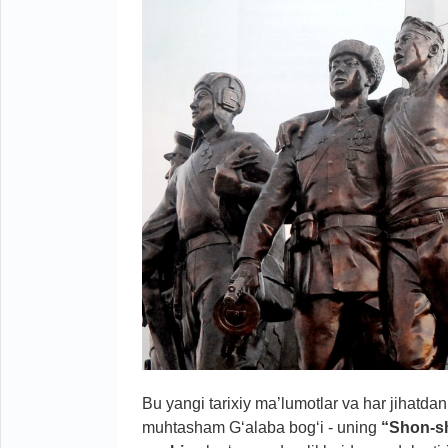
Bu yangi tarixiy ma’lumotlar va har jihatda
muhtasham G‘alaba bog‘i - uning
“Shon-sh