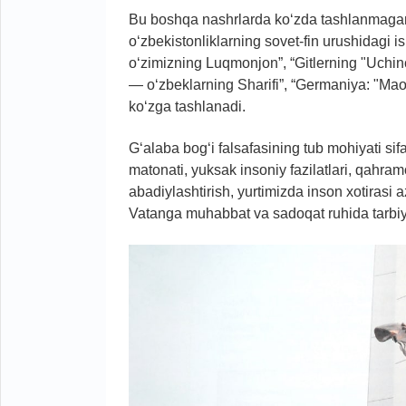
Bu boshqa nashrlarda ko‘zda tashlanmagan,
o‘zbekistonliklarning sovet-fin urushidagi ish
o‘zimizning Luqmonjon”, “Gitlerning "Uchinc
— o‘zbeklarning Sharifi”, “Germaniya: "Ma
ko‘zga tashlanadi.
G‘alaba bog‘i falsafasining tub mohiyati sif
matonati, yuksak insoniy fazilatlari, qahram
abadiylashtirish, yurtimizda inson xotirasi 
Vatanga muhabbat va sadoqat ruhida tarbi