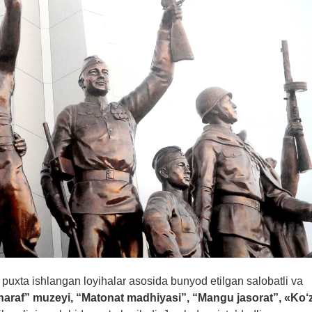
n puxta ishlangan loyihalar asosida bunyod etilgan salobatli va
araf” muzeyi, “Matonat madhiyasi”, “Mangu jasorat”, «Ko‘