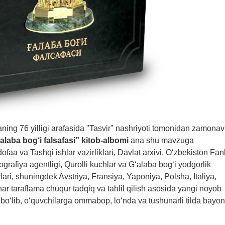
ng 76 yilligi arafasida "Tasvir" nashriyoti tomonidan zamonav
alaba bog‘i falsafasi” kitob-albomi
ana shu mavzuga
aa va Tashqi ishlar vazirliklari, Davlat arxivi, O‘zbekiston Fan
rafiya agentligi, Qurolli kuchlar va G‘alaba bog‘i yodgorlik
i, shuningdek Avstriya, Fransiya, Yaponiya, Polsha, Italiya,
har taraflama chuqur tadqiq va tahlil qilish asosida yangi noyob
ga bo‘lib, o‘quvchilarga ommabop, lo‘nda va tushunarli tilda bayon