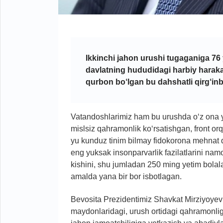
Ikkinchi jahon urushi tugaganiga 76 y
davlatning hududidagi harbiy harakatl
qurbon bo‘lgan bu dahshatli qirg‘inb
Vatandoshlarimiz ham bu urushda o‘z ona y
mislsiz qahramonlik ko‘rsatishgan, front o
yu kunduz tinim bilmay fidokorona mehnat qi
eng yuksak insonparvarlik fazilatlarini namo
kishini, shu jumladan 250 ming yetim bolalar
amalda yana bir bor isbotlagan.
Bevosita Prezidentimiz Shavkat Mirziyoyevn
maydonlaridagi, urush ortidagi qahramonligi