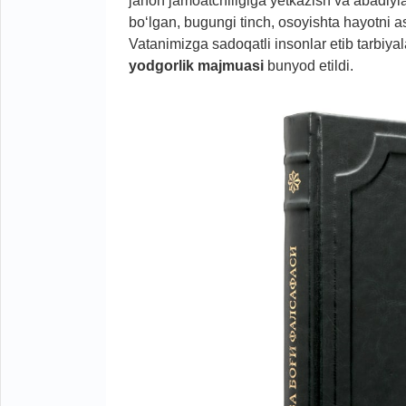
jahon jamoatchiligiga yetkazish va abadiyla
bo‘lgan, bugungi tinch, osoyishta hayotni
Vatanimizga sadoqatli insonlar etib tarb
yodgorlik majmuasi
bunyod etildi.