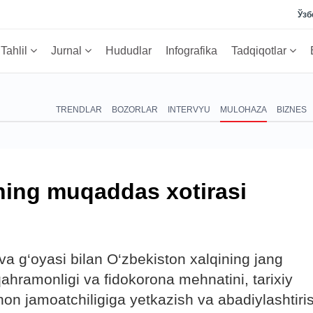
Ўзб
Tahlil
Jurnal
Hududlar
Infografika
Tadqiqotlar
TRENDLAR
BOZORLAR
INTERVYU
MULOHAZA
BIZNES
ning muqaddas xotirasi
a g‘oyasi bilan O‘zbekiston xalqining jang
ahramonligi va fidokorona mehnatini, tarixiy
hon jamoatchiligiga yetkazish va abadiylashtiri