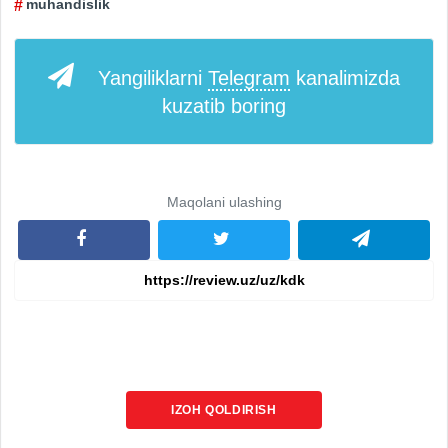
muhandislik
Yangiliklarni
Telegram
kanalimizda
kuzatib boring
Maqolani ulashing
IZOH QOLDIRISH