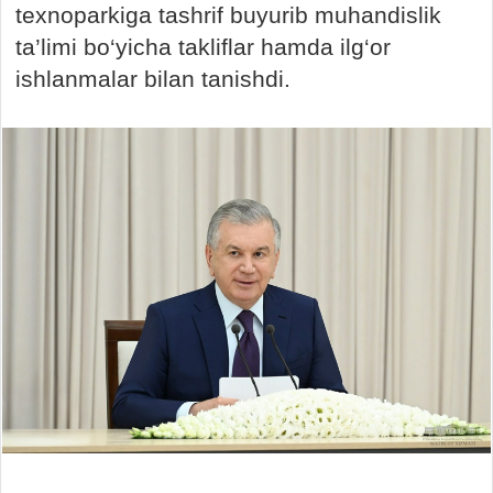
texnoparkiga tashrif buyurib muhandislik
ta’limi bo‘yicha takliflar hamda ilg‘or
ishlanmalar bilan tanishdi.