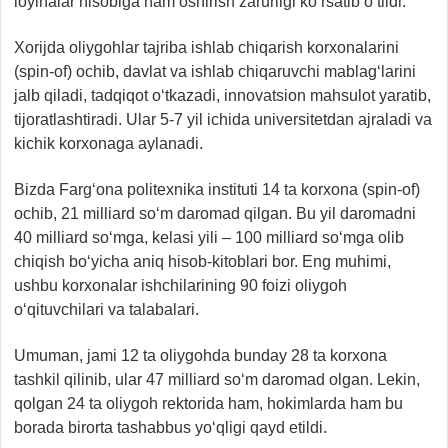
loyihalar hisobiga ham oshirish zarurligi ko‘rsatib o‘tildi.
Xorijda oliygohlar tajriba ishlab chiqarish korxonalarini
(spin-of) ochib, davlat va ishlab chiqaruvchi mablag‘larini
jalb qiladi, tadqiqot o‘tkazadi, innovatsion mahsulot yaratib,
tijoratlashtiradi. Ular 5-7 yil ichida universitetdan ajraladi va
kichik korxonaga aylanadi.
Bizda Farg‘ona politexnika instituti 14 ta korxona (spin-of)
ochib, 21 milliard so‘m daromad qilgan. Bu yil daromadni
40 milliard so‘mga, kelasi yili – 100 milliard so‘mga olib
chiqish bo‘yicha aniq hisob-kitoblari bor. Eng muhimi,
ushbu korxonalar ishchilarining 90 foizi oliygoh
o‘qituvchilari va talabalari.
Umuman, jami 12 ta oliygohda bunday 28 ta korxona
tashkil qilinib, ular 47 milliard so‘m daromad olgan. Lekin,
qolgan 24 ta oliygoh rektorida ham, hokimlarda ham bu
borada birorta tashabbus yo‘qligi qayd etildi.