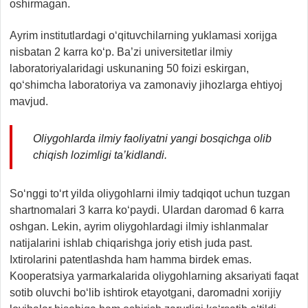
oshirmagan.
Ayrim institutlardagi o‘qituvchilarning yuklamasi xorijga
nisbatan 2 karra ko‘p. Ba’zi universitetlar ilmiy
laboratoriyalaridagi uskunaning 50 foizi eskirgan,
qo‘shimcha laboratoriya va zamonaviy jihozlarga ehtiyoj
mavjud.
Oliygohlarda ilmiy faoliyatni yangi bosqichga olib
chiqish lozimligi ta’kidlandi.
So‘nggi to‘rt yilda oliygohlarni ilmiy tadqiqot uchun tuzgan
shartnomalari 3 karra ko‘paydi. Ulardan daromad 6 karra
oshgan. Lekin, ayrim oliygohlardagi ilmiy ishlanmalar
natijalarini ishlab chiqarishga joriy etish juda past.
Ixtirolarini patentlashda ham hamma birdek emas.
Kooperatsiya yarmarkalarida oliygohlarning aksariyati faqat
sotib oluvchi bo‘lib ishtirok etayotgani, daromadni xorijiy