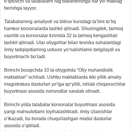
o‘qituvchi va talabalarni rag‘batlantirishga har yili mablag‘
berishga tayyor.
Talabalarning amaliyoti va bitiruv kursdagi ta’limi to‘liq
hamkor korxonalarda tashkil qilinadi. Shuningdek, tarmoq
vazirlik va korxonalar tizimida 32 ta tarmoq kengashlari
tashkil qilinadi. Ular oliygohlar bilan texnika sohalaridagi
ilmiy tadqiqotlarning ustuvor yo‘nalishlarini belgilaydi va
buyurtmachi bo‘ladi.
Birinchi bosqichda 10 ta oliygohda “Oliy muhandislik
maktablari” ochiladi. Ushbu maktablarda ikki yillik amaliy
magistratura dasturlari yo‘lga qo‘yilib, ishlab chiqaruvchilar
buyurtmasi asosida nomzodlar saralab olinadi.
Birinchi yilda talabalar korxonalar buyurtmasi asosida
yangi mahsulotlarni loyihalashtiradi, ilmiy izlanishlar
o‘tkazadi, bu borada chuqurlashgan modul dasturlar
asosida o‘qitiladi.