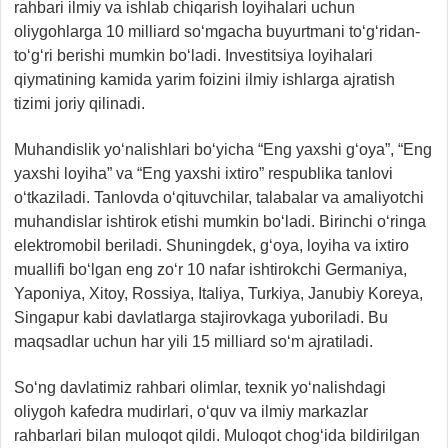
rahbari ilmiy va ishlab chiqarish loyihalari uchun
oliygohlarga 10 milliard so‘mgacha buyurtmani to‘g‘ridan-
to‘g‘ri berishi mumkin bo‘ladi. Investitsiya loyihalari
qiymatining kamida yarim foizini ilmiy ishlarga ajratish
tizimi joriy qilinadi.
Muhandislik yo‘nalishlari bo‘yicha “Eng yaxshi g‘oya”, “Eng
yaxshi loyiha” va “Eng yaxshi ixtiro” respublika tanlovi
o‘tkaziladi. Tanlovda o‘qituvchilar, talabalar va amaliyotchi
muhandislar ishtirok etishi mumkin bo‘ladi. Birinchi o‘ringa
elektromobil beriladi. Shuningdek, g‘oya, loyiha va ixtiro
muallifi bo‘lgan eng zo‘r 10 nafar ishtirokchi Germaniya,
Yaponiya, Xitoy, Rossiya, Italiya, Turkiya, Janubiy Koreya,
Singapur kabi davlatlarga stajirovkaga yuboriladi. Bu
maqsadlar uchun har yili 15 milliard so‘m ajratiladi.
So‘ng davlatimiz rahbari olimlar, texnik yo‘nalishdagi
oliygoh kafedra mudirlari, o‘quv va ilmiy markazlar
rahbarlari bilan muloqot qildi. Muloqot chog‘ida bildirilgan