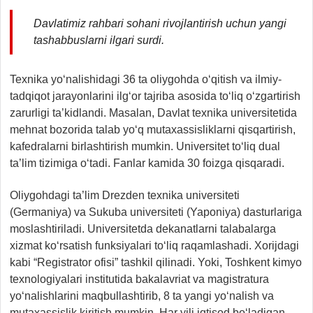
Davlatimiz rahbari sohani rivojlantirish uchun yangi
tashabbuslarni ilgari surdi.
Texnika yo‘nalishidagi 36 ta oliygohda o‘qitish va ilmiy-
tadqiqot jarayonlarini ilg‘or tajriba asosida to‘liq o‘zgartirish
zarurligi ta’kidlandi. Masalan, Davlat texnika universitetida
mehnat bozorida talab yo‘q mutaxassisliklarni qisqartirish,
kafedralarni birlashtirish mumkin. Universitet to‘liq dual
ta’lim tizimiga o‘tadi. Fanlar kamida 30 foizga qisqaradi.
Oliygohdagi ta’lim Drezden texnika universiteti
(Germaniya) va Sukuba universiteti (Yaponiya) dasturlariga
moslashtiriladi. Universitetda dekanatlarni talabalarga
xizmat ko‘rsatish funksiyalari to‘liq raqamlashadi. Xorijdagi
kabi “Registrator ofisi” tashkil qilinadi. Yoki, Toshkent kimyo
texnologiyalari institutida bakalavriat va magistratura
yo‘nalishlarini maqbullashtirib, 8 ta yangi yo‘nalish va
mutaxassislik kiritish mumkin. Har yili iqtisod bo‘ladigan