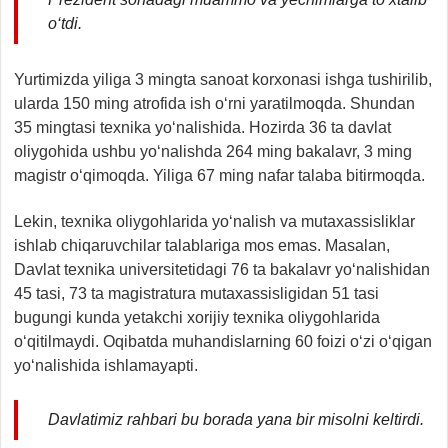
o‘tdi.
Yurtimizda yiliga 3 mingta sanoat korxonasi ishga tushirilib,
ularda 150 ming atrofida ish o‘rni yaratilmoqda. Shundan
35 mingtasi texnika yo‘nalishida. Hozirda 36 ta davlat
oliygohida ushbu yo‘nalishda 264 ming bakalavr, 3 ming
magistr o‘qimoqda. Yiliga 67 ming nafar talaba bitirmoqda.
Lekin, texnika oliygohlarida yo‘nalish va mutaxassisliklar
ishlab chiqaruvchilar talablariga mos emas. Masalan,
Davlat texnika universitetidagi 76 ta bakalavr yo‘nalishidan
45 tasi, 73 ta magistratura mutaxassisligidan 51 tasi
bugungi kunda yetakchi xorijiy texnika oliygohlarida
o‘qitilmaydi. Oqibatda muhandislarning 60 foizi o‘zi o‘qigan
yo‘nalishida ishlamayapti.
Davlatimiz rahbari bu borada yana bir misolni keltirdi.