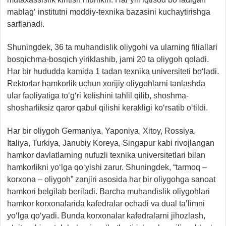
mablag‘ institutni moddiy-texnika bazasini kuchaytirishga
sarflanadi.
Shuningdek, 36 ta muhandislik oliygohi va ularning filiallari
bosqichma-bosqich yiriklashib, jami 20 ta oliygoh qoladi.
Har bir hududda kamida 1 tadan texnika universiteti bo‘ladi.
Rektorlar hamkorlik uchun xorijiy oliygohlarni tanlashda
ular faoliyatiga to‘g‘ri kelishini tahlil qilib, shoshma-
shosharliksiz qaror qabul qilishi kerakligi ko‘rsatib o‘tildi.
Har bir oliygoh Germaniya, Yaponiya, Xitoy, Rossiya,
Italiya, Turkiya, Janubiy Koreya, Singapur kabi rivojlangan
hamkor davlatlarning nufuzli texnika universitetlari bilan
hamkorlikni yo‘lga qo‘yishi zarur. Shuningdek, “tarmoq –
korxona – oliygoh” zanjiri asosida har bir oliygohga sanoat
hamkori belgilab beriladi. Barcha muhandislik oliygohlari
hamkor korxonalarida kafedralar ochadi va dual ta’limni
yo‘lga qo‘yadi. Bunda korxonalar kafedralarni jihozlash,