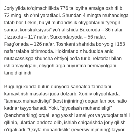
Joriy yilda to‘qimachilikda 776 ta loyiha amalga oshirilib,
72 ming ish o‘rni yaratiladi. Shundan 4 mingta muhandisga
talab bor. Lekin, bu yil muhandislik oliygohlarini “yengil
sanoat konstruksiyasi” yo‘nalishida Buxoroda – 86 nafar,
Jizzaxda – 117 nafar, Surxondaryoda – 56 nafar,
Farg‘onada – 126 nafar, Toshkent shahrida bor-yo‘g‘i 153
nafar talaba bitirmoqda. Hokimlar o‘z hududida aniq
mutaxassisga shuncha ehtiyoj bo‘la turib, rektorlar bilan
ishlamayotgani, oliygohlarga buyurtma bermayotgani
tanqid qilindi.
Bugungi kunda butun dunyoda sanoatda tannarxni
kamaytirish masalasi juda dolzarb. Xorijiy oliygohlarda
“tannarx muhandisligi” (kost injiniring) degan fan bor, hatto
kadrlar tayyorlanadi. Yoki, “qiyoslash muhandisligi”
(benchmarking) orqali eng yaxshi amaliyot va yutuqlar tahlil
qilinib, ulardan andoza olib, ishlab chiqarishda joriy qilish
o‘rgatiladi. “Qayta muhandislik” (reversiv injiniring) tayyor