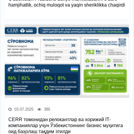
hamjihatlik, ochiq muloqot va yaqin sheriklikka chaqirdi
03.07.2025
385
CERR томонидан релокантлар ва хорижий IT-
компаниялар учун Ўзбекистоннинг бизнес муҳитига
оид баҳолаш тақдим этилди