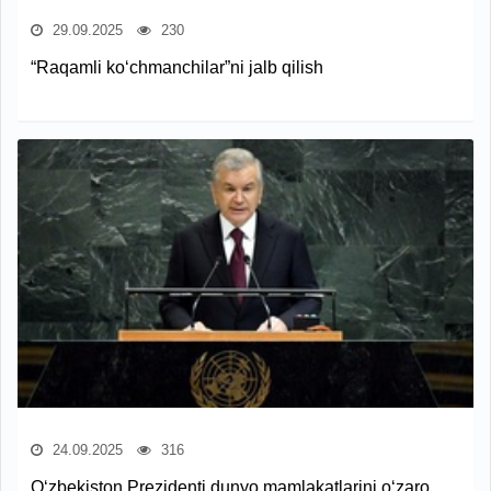
29.09.2025
230
“Raqamli ko‘chmanchilar”ni jalb qilish
24.09.2025
316
O‘zbekiston Prezidenti dunyo mamlakatlarini o‘zaro