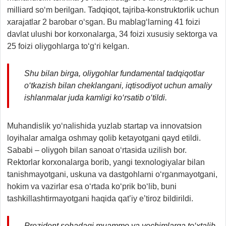
milliard so‘m berilgan. Tadqiqot, tajriba-konstruktorlik uchun
xarajatlar 2 barobar o‘sgan. Bu mablag‘larning 41 foizi
davlat ulushi bor korxonalarga, 34 foizi xususiy sektorga va
25 foizi oliygohlarga to‘g‘ri kelgan.
Shu bilan birga, oliygohlar fundamental tadqiqotlar
o‘tkazish bilan cheklangani, iqtisodiyot uchun amaliy
ishlanmalar juda kamligi ko‘rsatib o‘tildi.
Muhandislik yo‘nalishida yuzlab startap va innovatsion
loyihalar amalga oshmay qolib ketayotgani qayd etildi.
Sababi – oliygoh bilan sanoat o‘rtasida uzilish bor.
Rektorlar korxonalarga borib, yangi texnologiyalar bilan
tanishmayotgani, uskuna va dastgohlarni o‘rganmayotgani,
hokim va vazirlar esa o‘rtada ko‘prik bo‘lib, buni
tashkillashtirmayotgani haqida qat’iy e’tiroz bildirildi.
Prezident sohadagi muammo va yechimlarga to‘xtalib