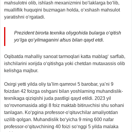
mahsulotni olib, ishlash mexanizmini bo‘laklarga bo‘lib,
mualliflik huquqini buzmagan holda, o‘xshash mahsulot
yaratishni o‘rgatadi.
Prezident birorta texnika oliygohida bularga o‘qitish
yo‘lga qo‘yilmaganini afsus bilan qayd etdi.
Oqibatda mahalliy sanoat tarmoqlari katta mablag‘ sarflab,
ishchilarini xorijda o‘qitishga yoki chetdan mutaxassis olib
kelishga majbur.
Oxirgi yetti yilda oliy ta’lim qamrovi 5 barobar, ya’ni 9
foizdan 42 foizga oshgani bilan yoshlarning muhandislik-
texnikaga qiziqishi juda pastligi qayd etildi. 2023 yil
so‘rovnomasida atigi 8 foiz maktab bitiruvchisi shu sohani
tanlagan. Ko‘pgina professor-o‘qituvchilar amaliyotdan
uzilib qolgan. Muhandislik bo‘yicha 9 ming 600 nafar
professor-o‘qituvchining 40 foizi so‘nggi 5 yilda malaka