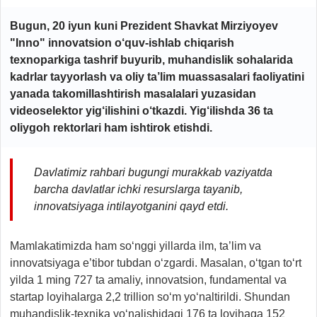
Bugun, 20 iyun kuni Prezident Shavkat Mirziyoyev
"Inno" innovatsion o‘quv-ishlab chiqarish
texnoparkiga tashrif buyurib, muhandislik sohalarida
kadrlar tayyorlash va oliy ta’lim muassasalari faoliyatini
yanada takomillashtirish masalalari yuzasidan
videoselektor yig‘ilishini o‘tkazdi. Yig‘ilishda 36 ta
oliygoh rektorlari ham ishtirok etishdi.
Davlatimiz rahbari bugungi murakkab vaziyatda
barcha davlatlar ichki resurslarga tayanib,
innovatsiyaga intilayotganini qayd etdi.
Mamlakatimizda ham so‘nggi yillarda ilm, ta’lim va
innovatsiyaga e’tibor tubdan o‘zgardi. Masalan, o‘tgan to‘rt
yilda 1 ming 727 ta amaliy, innovatsion, fundamental va
startap loyihalarga 2,2 trillion so‘m yo‘naltirildi. Shundan
muhandislik-texnika yo‘nalishidagi 176 ta loyihaga 152