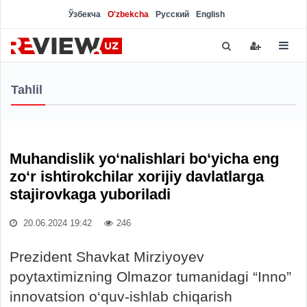
Ўзбекча
O'zbekcha
Русский
English
Tahlil
Muhandislik yo‘nalishlari bo‘yicha eng
zo‘r ishtirokchilar xorijiy davlatlarga
stajirovkaga yuboriladi
20.06.2024 19:42
246
Prezident Shavkat Mirziyoyev
poytaxtimizning Olmazor tumanidagi “Inno”
innovatsion o‘quv-ishlab chiqarish