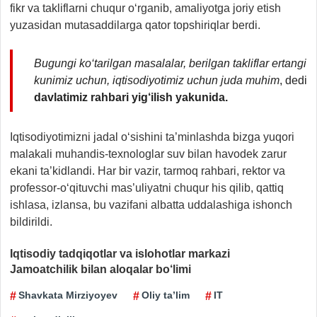
fikr va takliflarni chuqur o‘rganib, amaliyotga joriy etish
yuzasidan mutasaddilarga qator topshiriqlar berdi.
Bugungi ko‘tarilgan masalalar, berilgan takliflar ertangi
kunimiz uchun, iqtisodiyotimiz uchun juda muhim
, dedi
davlatimiz rahbari yig‘ilish yakunida.
Iqtisodiyotimizni jadal o‘sishini ta’minlashda bizga yuqori
malakali muhandis-texnologlar suv bilan havodek zarur
ekani ta’kidlandi. Har bir vazir, tarmoq rahbari, rektor va
professor-o‘qituvchi mas’uliyatni chuqur his qilib, qattiq
ishlasa, izlansa, bu vazifani albatta uddalashiga ishonch
bildirildi.
Iqtisodiy tadqiqotlar va islohotlar markazi
Jamoatchilik bilan aloqalar bo‘limi
Shavkata Mirziyoyev
Oliy ta’lim
IT