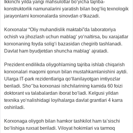
Ikkinchi yilda yangi mahsulotlar bo‘yicha tajriba-
konstruktorlik namunalarini yaratish bilan bog‘liq texnologik
jarayonlarni korxonalarda sinovdan o‘tkazadi.
Korxonalar “Oliy muhandislik maktabi”da laboratoriya
ochish va jihozlash uchun mablag‘ yo‘naltirsa, bu xarajatlar
korxonaning foyda solig‘i bazasidan chegirib tashlanadi.
Davlat ham byudjetdan shuncha mablag‘ ajratadi.
Prezident endilikda oliygohlarning tajriba ishlab chiqarish
korxonalari maqomi qonun bilan mustahkamlanishini aytdi.
Ularga IT-park rezidentlariga qo‘llanilayotgan imtiyozlar
beriladi. Sho‘’ba korxonasi ishchilarining kamida 60 foizi
doktorant va talabalardan iborat bo‘ladi. Kelgusi yildan
texnika yo‘nalishidagi loyihalarga davlat grantlari 4 karra
oshiriladi.
Korxonaga oliygoh bilan hamkor tashkilot ham ta’sischi
bo‘lishiga ruxsat beriladi. Viloyat hokimlari va tarmoq