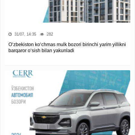
31/07, 14:35
282
O‘zbekiston ko‘chmas mulk bozori birinchi yarim yillikni
barqaror o‘sish bilan yakunladi