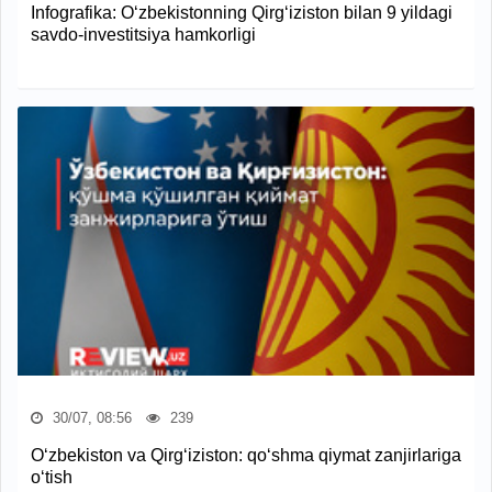
Infografika: O‘zbekistonning Qirg‘iziston bilan 9 yildagi
savdo-investitsiya hamkorligi
30/07, 08:56
239
O‘zbekiston va Qirg‘iziston: qo‘shma qiymat zanjirlariga
o‘tish