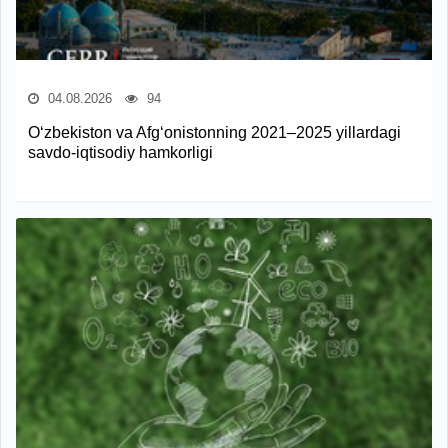
04.08.2026
94
O‘zbekiston va Afg‘onistonning 2021–2025 yillardagi
savdo-iqtisodiy hamkorligi