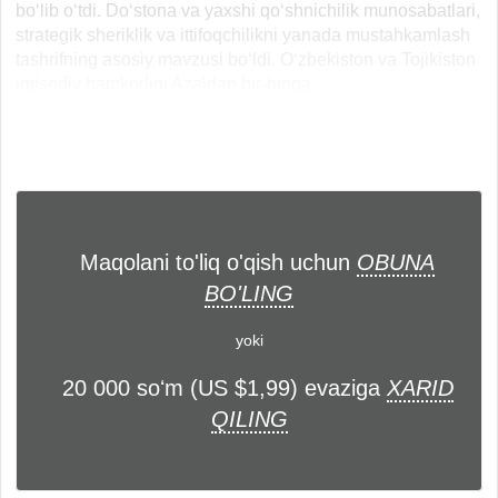
bo‘lib o‘tdi. Do‘stona va yaxshi qo‘shnichilik munosabatlari,
strategik sheriklik va ittifoqchilikni yanada mustahkamlash
tashrifning asosiy mavzusi bo‘ldi. O‘zbekiston va Tojikiston
iqtisodiy hamkorligi Azaldan bir-biriga... ...
Maqolani to'liq o'qish uchun
OBUNA
BO'LING
yoki
20 000 soʻm (US $1,99) evaziga
XARID
QILING