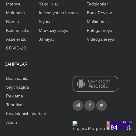
Intervyu
Yangiliklar
Tadqiqotlar
Mulohaza
Iqtisodiyot va biznes
Book Review
Biznes
Siyosat
Multimedia
Kolumnistlar
Markaziy Osiyo
Fotogalereya
Akselerator
Jamiyat
Videogalereya
COVID-19
SAHIFALAR
Bosh sahifa
Sayt haqida
Reklama
Tahririyat
Foydalanish shartlari
Aloqa