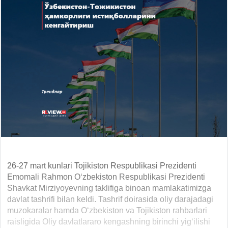
26-27 mart kunlari Tojikiston Respublikasi Prezidenti
Emomali Rahmon O‘zbekiston Respublikasi Prezidenti
Shavkat Mirziyoyevning taklifiga binoan mamlakatimizga
davlat tashrifi bilan keldi. Tashrif doirasida oliy darajadagi
muzokaralar hamda O‘zbekiston va Tojikiston rahbarlari
raisligida Oliy davlatlararo kengashning birinchi yig‘ilishi