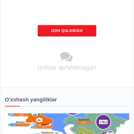
IZOH QOLDIRISH
Izohlar qo'shilmagan
O'xshash yangiliklar