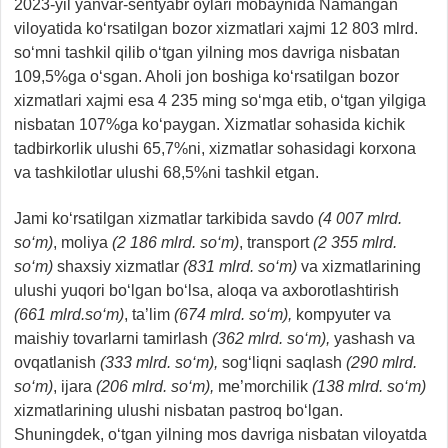
2023-yil yanvar-sentyabr oylari mobaynida Namangan
viloyatida ko‘rsatilgan bozor xizmatlari xajmi 12 803 mlrd.
so‘mni tashkil qilib o‘tgan yilning mos davriga nisbatan
109,5%ga o‘sgan. Aholi jon boshiga ko‘rsatilgan bozor
xizmatlari xajmi esa 4 235 ming so‘mga etib, o‘tgan yilgiga
nisbatan 107%ga ko‘paygan. Xizmatlar sohasida kichik
tadbirkorlik ulushi 65,7%ni, xizmatlar sohasidagi korxona
va tashkilotlar ulushi 68,5%ni tashkil etgan.
Jami ko‘rsatilgan xizmatlar tarkibida savdo
(4 007 mlrd.
so‘m)
, moliya
(2 186 mlrd. so‘m)
, transport
(2 355 mlrd.
so‘m)
shaxsiy xizmatlar
(831 mlrd. so‘m)
va xizmatlarining
ulushi yuqori bo‘lgan bo‘lsa, aloqa va axborotlashtirish
(661 mlrd.so‘m)
, ta’lim
(674 mlrd. so‘m),
kompyuter va
maishiy tovarlarni tamirlash
(362 mlrd. so‘m),
yashash va
ovqatlanish
(333 mlrd. so‘m),
sog‘liqni saqlash
(290 mlrd.
so‘m)
, ijara
(206 mlrd. so‘m),
me’morchilik
(138 mlrd. so‘m)
xizmatlarining ulushi nisbatan pastroq bo‘lgan.
Shuningdek, o‘tgan yilning mos davriga nisbatan viloyatda