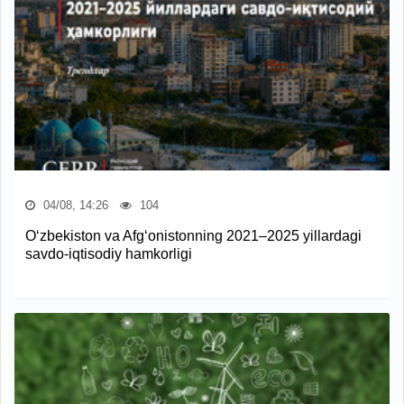
04/08, 14:26
104
O‘zbekiston va Afg‘onistonning 2021–2025 yillardagi
savdo-iqtisodiy hamkorligi