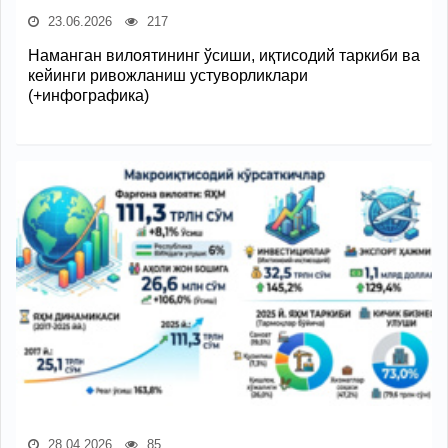
23.06.2026
217
Наманган вилоятининг ўсиши, иқтисодий таркиби ва
кейинги ривожланиш устуворликлари
(+инфографика)
28.04.2026
85