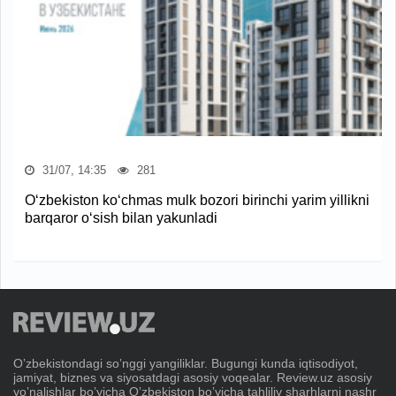
31/07, 14:35
281
O‘zbekiston ko‘chmas mulk bozori birinchi yarim yillikni
barqaror o‘sish bilan yakunladi
Oʼzbekistondagi soʼnggi yangiliklar. Bugungi kunda iqtisodiyot,
jamiyat, biznes va siyosatdagi asosiy voqealar. Review.uz asosiy
yoʼnalishlar boʼyicha Oʼzbekiston boʼyicha tahliliy sharhlarni nashr