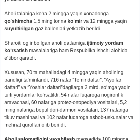
Aholi talabiga ko‘ra 2 mingga yaqin xonadonga
qo‘shimcha
1,5 ming tonna
ko‘mir
va 12 mingga yaqin
suyultirilgan gaz
ballonlari yetkazib berildi.
Sharoiti og‘ir bo‘lgan aholi qatlamiga
ijtimoiy yordam
ko‘rsatish
masalalariga ham Respublika ishchi alohida
e’tibor qaratdi.
Xususan, 70 ta mahalladagi 4 mingga yaqin aholining
bandligi ta’minlandi, 716 nafar “Temir daftar”, “Ayollar
daftari” va “Yoshlar daftari”dagilarga 2 mlrd. so‘mga yaqin
turli yordamlar ko‘rsatildi, 54 nafar fuqaroga nogironlik
aravachasi, 60 nafariga protez-ortopediya vositalari, 5,2
ming nafariga bepul dori-darmon vositalari, 137 nafariga
tikuv mashinasi va 102 nafar fuqaroga asbob-uskunalar va
mehnat qurollari olib berildi.
Aholi salomatligini yaxshilash
maqsadida 100 mingga