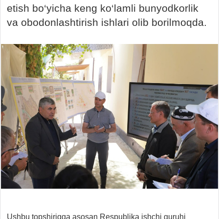
etish bo‘yicha keng ko‘lamli bunyodkorlik
va obodonlashtirish ishlari olib borilmoqda.
Ushbu topshiriqqa asosan Respublika ishchi guruhi