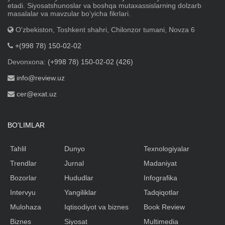
etadi. Siyosatshunoslar va boshqa mutaxassislarning dolzarb
masalalar va mavzular boʼyicha fikrlari.
O'zbekiston, Toshkent shahri, Chilonzor tumani, Novza 6
+(998 78) 150-02-02
Devonxona:
(+998 78) 150-02-02 (426)
info@review.uz
cer@exat.uz
BO'LIMLAR
Tahlil
Dunyo
Texnologiyalar
Trendlar
Jurnal
Madaniyat
Bozorlar
Hududlar
Infografika
Intervyu
Yangiliklar
Tadqiqotlar
Mulohaza
Iqtisodiyot va biznes
Book Review
Biznes
Siyosat
Multimedia