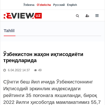
Ўзбекча
O'zbekcha
Русский
English
Tahlil
Ўзбекистон жаҳон иқтисодиёти
трендларида
6.04.2022 14:37
49
Сўнгги беш йил ичида Ўзбекистоннинг
Иқтисодий эркинлик индексидаги
рейтинги 35 поғонага яхшиланди, бироқ
2022 йилги ҳисоботда мамлакатимиз 55,7