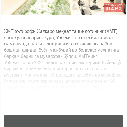
ХМТ эътирофи Халқаро меҳнат ташкилотининг (ХМТ)
янги хулосаларига кўра, Ўзбекистон етти йил аввал
мамлакатда пахта секторини ислоҳ қилиш жараёни
бошланганидан буён мажбурий ва болалар меҳнатига
барҳам беришга муваффақ бўлди. ХМТнинг
Ўзбекистонда 2021 йилги пахта йиғим-терими бўйича ўн
бир минг теримчи билан интервьюга асосланган
мустақил мониторинг тўғрисидаги ҳисоботига мувофиқ,
ўтган йили пахта теримида иштирок этганларнинг 99
фоизи ихтиёрий равишда ишлаган. Суҳбатда... ...