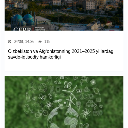
04/08, 14:26
118
O‘zbekiston va Afg‘onistonning 2021–2025 yillardagi
savdo-iqtisodiy hamkorligi