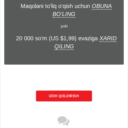
Maqolani to'liq o'qish uchun
OBUNA
BO'LING
yoki
20 000 soʻm (US $1,99) evaziga
XARID
QILING
IZOH QOLDIRISH