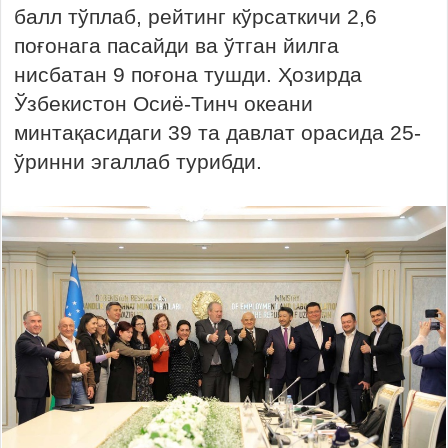
балл тўплаб, рейтинг кўрсаткичи 2,6
поғонага пасайди ва ўтган йилга
нисбатан 9 поғона тушди. Ҳозирда
Ўзбекистон Осиё-Тинч океани
минтақасидаги 39 та давлат орасида 25-
ўринни эгаллаб турибди.