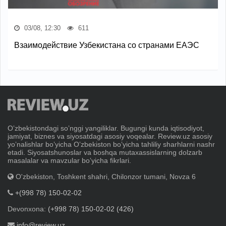
03/08, 12:30
611
Взаимодействие Узбекистана со странами ЕАЭС
Oʼzbekistondagi soʼnggi yangiliklar. Bugungi kunda iqtisodiyot,
jamiyat, biznes va siyosatdagi asosiy voqealar. Review.uz asosiy
yoʼnalishlar boʼyicha Oʼzbekiston boʼyicha tahliliy sharhlarni nashr
etadi. Siyosatshunoslar va boshqa mutaxassislarning dolzarb
masalalar va mavzular boʼyicha fikrlari.
O'zbekiston, Toshkent shahri, Chilonzor tumani, Novza 6
+(998 78) 150-02-02
Devonxona:
(+998 78) 150-02-02 (426)
info@review.uz