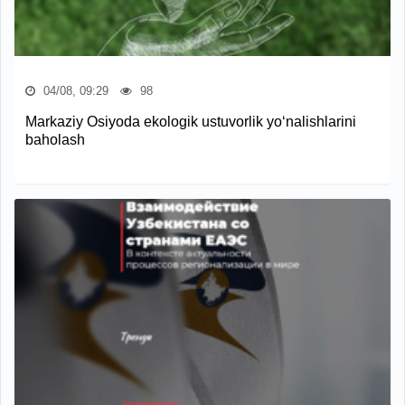
04/08, 09:29
98
Markaziy Osiyoda ekologik ustuvorlik yo‘nalishlarini
baholash