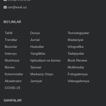
cer@exat.uz
BO'LIMLAR
Tahlil
Dunyo
Texnologiyalar
Trendlar
Jurnal
Madaniyat
Bozorlar
Hududlar
Infografika
Intervyu
Yangiliklar
Tadqiqotlar
Mulohaza
Iqtisodiyot va biznes
Book Review
Biznes
Siyosat
Multimedia
Kolumnistlar
Markaziy Osiyo
Fotogalereya
Akselerator
Jamiyat
Videogalereya
COVID-19
SAHIFALAR