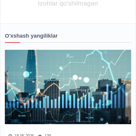
Izohlar qo'shilmagan
O'xshash yangiliklar
18.05.2026
139