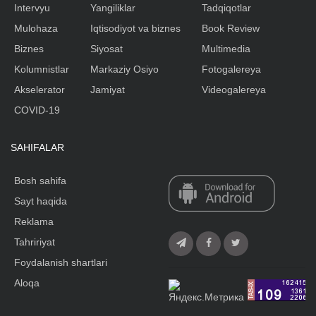
Intervyu
Yangiliklar
Tadqiqotlar
Mulohaza
Iqtisodiyot va biznes
Book Review
Biznes
Siyosat
Multimedia
Kolumnistlar
Markaziy Osiyo
Fotogalereya
Akselerator
Jamiyat
Videogalereya
COVID-19
SAHIFALAR
Bosh sahifa
Sayt haqida
Reklama
Tahririyat
Foydalanish shartlari
Aloqa