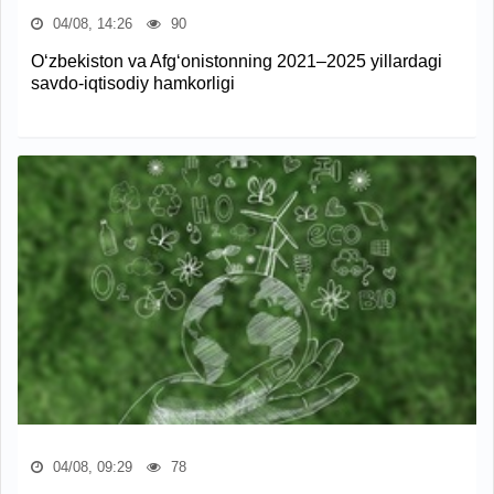
04/08, 14:26
90
O‘zbekiston va Afg‘onistonning 2021–2025 yillardagi
savdo-iqtisodiy hamkorligi
04/08, 09:29
78