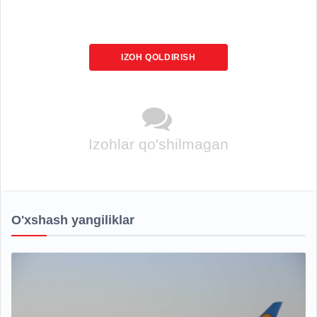
IZOH QOLDIRISH
Izohlar qo'shilmagan
O'xshash yangiliklar