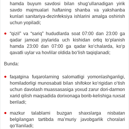
hamda buyum savdosi bilan shug‘ullanadigan yirik
savdo majmualari haftaning shanba va yakshanba
kunlari sanitariya-dezinfeksiya ishlarini amalga oshirish
uchun yopiladi;
“qizil” va “sariq” hududlarda soat 07:00 dan 23:00 ga
qadar jamoat joylarida uch kishidan ortiq to‘planish
hamda 23:00 dan 07:00 ga qadar ko‘chalarda, ko‘p
qavatli uylar va hovlilar oldida bo‘lish taqiqlanadi;
Bunda:
faqatgina fuqarolarning salomatligi yomonlashganligi,
homiladorligi munosabati bilan shifokor ko‘rigidan o‘tish
uchun davolash muassasasiga yoxud zarur dori-darmon
xarid qilish maqsadida dorixonaga borib-kelishiga ruxsat
beriladi;
mazkur talablarni buzgan shaxslarga nisbatan
belgilangan tartibda ma’muriy javobgarlik choralari
qo‘llaniladi;