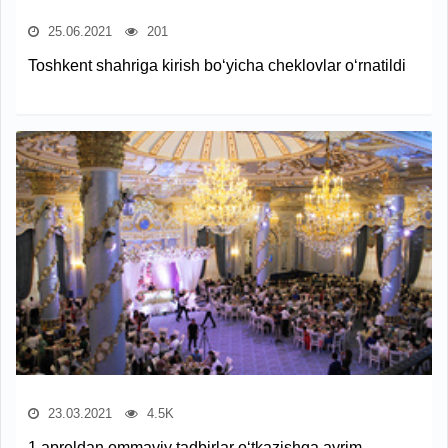
25.06.2021
201
Toshkent shahriga kirish bo‘yicha cheklovlar o‘rnatildi
23.03.2021
4.5K
1 apreldan ommaviy tadbirlar o‘tkazishga ayrim