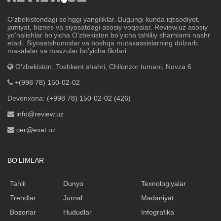
Oʼzbekistondagi soʼnggi yangiliklar. Bugungi kunda iqtisodiyot,
jamiyat, biznes va siyosatdagi asosiy voqealar. Review.uz asosiy
yoʼnalishlar boʼyicha Oʼzbekiston boʼyicha tahliliy sharhlarni nashr
etadi. Siyosatshunoslar va boshqa mutaxassislarning dolzarb
masalalar va mavzular boʼyicha fikrlari.
O'zbekiston, Toshkent shahri, Chilonzor tumani, Novza 6
+(998 78) 150-02-02
Devonxona:
(+998 78) 150-02-02 (426)
info@review.uz
cer@exat.uz
BO'LIMLAR
Tahlil
Dunyo
Texnologiyalar
Trendlar
Jurnal
Madaniyat
Bozorlar
Hududlar
Infografika