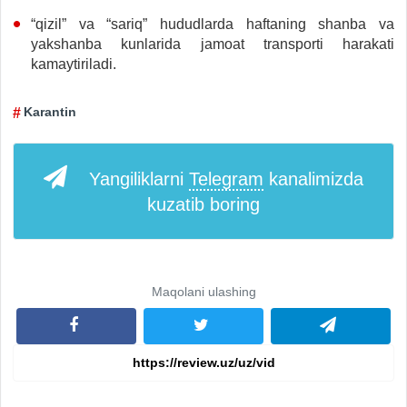
“qizil” va “sariq” hududlarda haftaning shanba va
yakshanba kunlarida jamoat transporti harakati
kamaytiriladi.
Karantin
Yangiliklarni
Telegram
kanalimizda
kuzatib boring
Maqolani ulashing