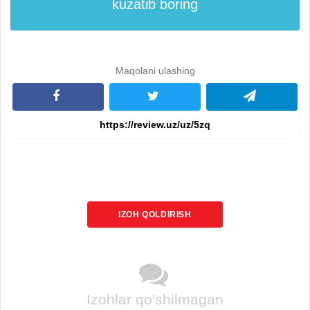
kuzatib boring
Maqolani ulashing
IZOH QOLDIRISH
Izohlar qo'shilmagan