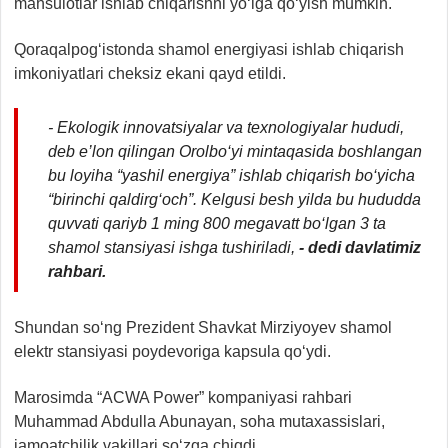
mahsulotlar ishlab chiqarishni yo‘lga qo‘yish mumkin.
Qoraqalpog‘istonda shamol energiyasi ishlab chiqarish
imkoniyatlari cheksiz ekani qayd etildi.
- Ekologik innovatsiyalar va texnologiyalar hududi,
deb e’lon qilingan Orolbo‘yi mintaqasida boshlangan
bu loyiha “yashil energiya” ishlab chiqarish bo‘yicha
“birinchi qaldirg‘och”. Kelgusi besh yilda bu hududda
quvvati qariyb 1 ming 800 megavatt bo‘lgan 3 ta
shamol stansiyasi ishga tushiriladi,
- dedi davlatimiz
rahbari.
Shundan so‘ng Prezident Shavkat Mirziyoyev shamol
elektr stansiyasi poydevoriga kapsula qo‘ydi.
Marosimda “ACWA Power” kompaniyasi rahbari
Muhammad Abdulla Abunayan, soha mutaxassislari,
jamoatchilik vakillari so‘zga chiqdi.