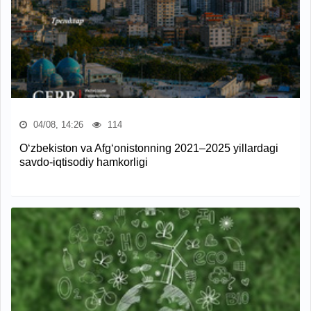
04/08, 14:26
114
O‘zbekiston va Afg‘onistonning 2021–2025 yillardagi
savdo-iqtisodiy hamkorligi