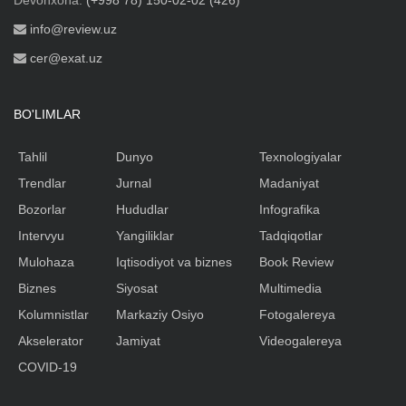
Devonxona:
(+998 78) 150-02-02 (426)
info@review.uz
cer@exat.uz
BO'LIMLAR
Tahlil
Dunyo
Texnologiyalar
Trendlar
Jurnal
Madaniyat
Bozorlar
Hududlar
Infografika
Intervyu
Yangiliklar
Tadqiqotlar
Mulohaza
Iqtisodiyot va biznes
Book Review
Biznes
Siyosat
Multimedia
Kolumnistlar
Markaziy Osiyo
Fotogalereya
Akselerator
Jamiyat
Videogalereya
COVID-19