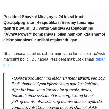
Prezident Shavkat Mirziyoyev 24 fevral kuni
Qoraqalpog‘iston Respublikasi Beruniy tumaniga
tashrif buyurdi. Bu yerda Saudiya Arabistonining
“ACWA Power” kompaniyasi bilan hamkorlikda shamol
elektr stansiyasi qurilishi rejalashtirilgan.
Shu munosabat bilan, ushbu majmuaga tamal toshi qo‘yish
marosimi bo‘ldi. Bu haqda Prezident matbuot xizmati
xabar
qildi.
- Qoraqalpog‘istonning insonlari mehnatkash, yeri boy.
Endi shamollariyam iqtisodiyotga manfaat keltiradi.
Agar biz katta-katta korxonalar quramiz, desak,
hamkorlarimiz avvalambor «energetikang bormi,
yo‘ling bormi, infratuzilmang bormi» deb so‘raydi. Bu
yerda quvvati 100 megavatt bo‘lgan shamol elektr