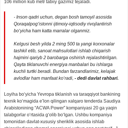
106 million kub metr tabiiy gazimiz tejaladi.
- Inson qadri uchun, degan bosh tamoyil asosida
Qoraqalpog‘istonni ijtimoiy-iqtisodiy rivojlantirish
bo‘yicha ham katta marralar olganmiz.
Kelgusi besh yilda 2 ming 500 ta yangi korxonalar
tashkil etib, sanoat mahsulotlari ishlab chiqarish
hajmini qariyb 2 barobarga oshirish rejalashtirilgan.
Qayta tiklanuvchi energiya manbalari bu ishlarga
kuchli turtki beradi. Bundan farzandlarimiz, kelajak
avlodlar ham manfaat ko‘radi,
- dedi davlat rahbari.
Loyiha bo‘yicha Yevropa tiklanish va taraqqiyot bankining
texnik ko‘magida e’lon qilingan xalqaro tenderda Saudiya
Arabistonining “ACWA Power” kompaniyasi 20 ga yaqin
talabgorlar o‘rtasida g‘olib bo‘lgan. Ushbu kompaniya
tomonidan davlat-xususiy sheriklik asosida ishlab