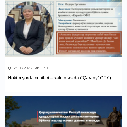
24.03.2026
140
Hokim yordamchilari – xalq orasida (“Qaraoy” OFY)