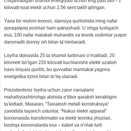
chiqariladigan shamol energiyasi uchun eng past tarif - 1
kilovatt-soat elektr uchun 2,56 sent taklif qilingan.
Yana bir muhim tomoni, stansiya qurilishida ming nafar
qoraqalpoq yoshlari ham qatnashadi. U ishga tushgach
esa, 100 nafar malakali muhandis va texnik xodimlar yuqori
daromadli doimiy ish bilan ta’minlanadi.
Loyiha doirasida 25 ta shamol turbinasi o‘rnatiladi, 20
kilometr bo‘lgan 220 kilovatt kuchlanishli elektr uzatish
havo liniyasi qurilib, bu quvvatlar mamlakat yagona
energetika tizimi bilan to‘liq ulanadi.
Prezidentimiz loyiha uchun zarur narsalarni
mahalliylashtirishga alohida e’tibor qaratish kerakligini
ta’kidladi. Masalan, “Taxiatosh metall konstruksiya”
zavodida tayanch ustunlar, “Nukus elektr apparat”
korxonasida transformator va elektr texnika jihozlari,
boshqa korxonalarda esa – kabel va o‘nlab turli