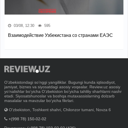
03/08, 12:30
595
Взаимодействие Узбекистана со странами ЕАЭС
Oʼzbekistondagi soʼnggi yangiliklar. Bugungi kunda iqtisodiyot,
jamiyat, biznes va siyosatdagi asosiy voqealar. Review.uz asosiy
yoʼnalishlar boʼyicha Oʼzbekiston boʼyicha tahliliy sharhlarni nashr
etadi. Siyosatshunoslar va boshqa mutaxassislarning dolzarb
masalalar va mavzular boʼyicha fikrlari.
O'zbekiston, Toshkent shahri, Chilonzor tumani, Novza 6
+(998 78) 150-02-02