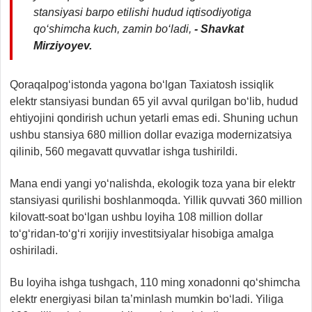
stansiyasi barpo etilishi hudud iqtisodiyotiga
qo‘shimcha kuch, zamin bo‘ladi,
- Shavkat
Mirziyoyev.
Qoraqalpog‘istonda yagona bo‘lgan Taxiatosh issiqlik
elektr stansiyasi bundan 65 yil avval qurilgan bo‘lib, hudud
ehtiyojini qondirish uchun yetarli emas edi. Shuning uchun
ushbu stansiya 680 million dollar evaziga modernizatsiya
qilinib, 560 megavatt quvvatlar ishga tushirildi.
Mana endi yangi yo‘nalishda, ekologik toza yana bir elektr
stansiyasi qurilishi boshlanmoqda. Yillik quvvati 360 million
kilovatt-soat bo‘lgan ushbu loyiha 108 million dollar
to‘g‘ridan-to‘g‘ri xorijiy investitsiyalar hisobiga amalga
oshiriladi.
Bu loyiha ishga tushgach, 110 ming xonadonni qo‘shimcha
elektr energiyasi bilan ta’minlash mumkin bo‘ladi. Yiliga