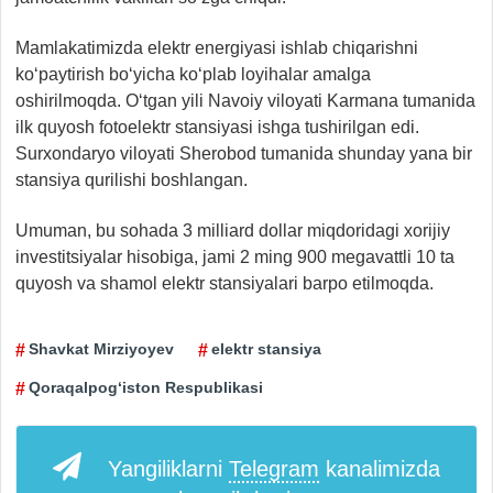
Mamlakatimizda elektr energiyasi ishlab chiqarishni
ko‘paytirish bo‘yicha ko‘plab loyihalar amalga
oshirilmoqda. O‘tgan yili Navoiy viloyati Karmana tumanida
ilk quyosh fotoelektr stansiyasi ishga tushirilgan edi.
Surxondaryo viloyati Sherobod tumanida shunday yana bir
stansiya qurilishi boshlangan.
Umuman, bu sohada 3 milliard dollar miqdoridagi xorijiy
investitsiyalar hisobiga, jami 2 ming 900 megavattli 10 ta
quyosh va shamol elektr stansiyalari barpo etilmoqda.
Shavkat Mirziyoyev
elektr stansiya
Qoraqalpog‘iston Respublikasi
Yangiliklarni
Telegram
kanalimizda