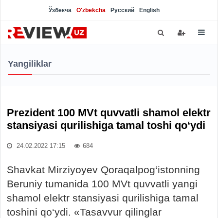
Ўзбекча
O'zbekcha
Русский
English
Yangiliklar
Prezident 100 MVt quvvatli shamol elektr
stansiyasi qurilishiga tamal toshi qo‘ydi
24.02.2022 17:15
684
Shavkat Mirziyoyev Qoraqalpog‘istonning
Beruniy tumanida 100 MVt quvvatli yangi
shamol elektr stansiyasi qurilishiga tamal
toshini qo‘ydi. «Tasavvur qilinglar