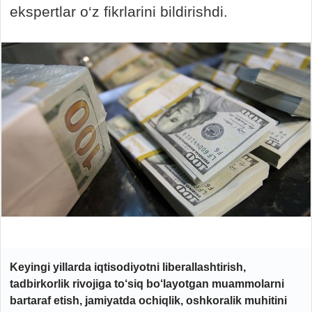
ekspertlar o‘z fikrlarini bildirishdi.
Keyingi yillarda iqtisodiyotni liberallashtirish,
tadbirkorlik rivojiga to‘siq bo‘layotgan muammolarni
bartaraf etish, jamiyatda ochiqlik, oshkoralik muhitini