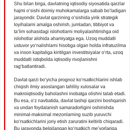
Shu bilan birga, davlatning iqtisodiy siyosatida qarzlar
hajmi o‘sishi doimiy muhokamalarga sabab bo‘ladigan
jarayondir. Davlat qarzining o‘sishida yirik strategik
loyihalarni amalga oshirish, jumladan, tibbiyot va
ta’lim sohasidagi islohotlarni moliyalashtirishga oid
islohotlar alohida ahamiyatga ega. Uzoq muddatli
ustuvor yo‘nalishlarni hisobga olgan holda infratuzilma
va inson kapitaliga kiritilgan investitsiyalar o‘rta, uzoq
muddatli istiqbolda iqtisodiy rivojlanishni
rag‘batlantiradi.
Davlat qarzi bo‘yicha prognoz ko‘rsatkichlarini ishlab
chiqish ilmiy asoslangan tahliliy xulosalar va
makroiqtisodiy baholashni inobatga olishni talab etadi.
Bu esa, o‘z navbatida, davlat tashqi qarzini boshqarish
va undan foydalanish samaradorligini oshirishda
minimal-maksimal mezonlarning suzib yuruvchi
ko‘rsatkichlarini joriy etish zaruratini keltirib chiqaradi.
Bu jarayonda belgilangan ko‘rsatkich me’yorlariga