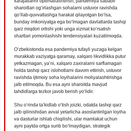
xarajatlarini optimallashtirish, pandemiya sababli
sharoitlari og‘irlashgan sohalarni ustuvor ravishda
qo‘llab-quvvatlashga harakat qilayotgan bo‘lsa,
bunday imkoniyatga ega bo‘lmagan davlatlarda tashqi
qarz miqdori ortishi yoki unga xizmat ko‘rsatish
shartlari yomonlashishi tendensiyalari kuzatilmoqda.
O‘zbekistonda esa pandemiya tufayli yuzaga kelgan
murakkab vaziyatga qaramay, xalqaro likvidlikka putur
yetkazmagan, ya’ni, xalqaro zaxiralarni sarflamagan
holda tashqi qarz islohotlarni davom ettirish, ustuvor
ravishda ijtimoiy soha loyihalarini moliyalashtirishga
jalb etilmoqda. Bu esa ayni sharoitda mavjud
tahdidlarga tezkor javob berish yo‘lidir.
Shu o‘rinda ta’kidlab o‘tish joizki, odatda tashqi qarz
jalb qilinishidan avval yetarlicha asoslantirilgan loyiha
va dasturlar ishlab chiqilishi, ular mamlakat uchun
ayni paytda ortga surib bo‘lmaydigan, strategik