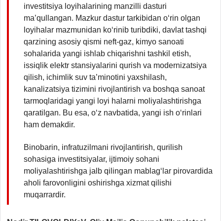
investitsiya loyihalarining manzilli dasturi
ma’qullangan. Mazkur dastur tarkibidan o‘rin olgan
loyihalar mazmunidan ko‘rinib turibdiki, davlat tashqi
qarzining asosiy qismi neft-gaz, kimyo sanoati
sohalarida yangi ishlab chiqarishni tashkil etish,
issiqlik elektr stansiyalarini qurish va modernizatsiya
qilish, ichimlik suv ta’minotini yaxshilash,
kanalizatsiya tizimini rivojlantirish va boshqa sanoat
tarmoqlaridagi yangi loyi halarni moliyalashtirishga
qaratilgan. Bu esa, o‘z navbatida, yangi ish o‘rinlari
ham demakdir.
Binobarin, infratuzilmani rivojlantirish, qurilish
sohasiga investitsiyalar, ijtimoiy sohani
moliyalashtirishga jalb qilingan mablag‘lar pirovardida
aholi farovonligini oshirishga xizmat qilishi
muqarrardir.