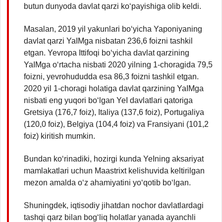
butun dunyoda davlat qarzi ko‘payishiga olib keldi.
Masalan, 2019 yil yakunlari bo‘yicha Yaponiyaning
davlat qarzi YaIMga nisbatan 236,6 foizni tashkil
etgan. Yevropa Ittifoqi bo‘yicha davlat qarzining
YaIMga o‘rtacha nisbati 2020 yilning 1-choragida 79,5
foizni, yevrohududda esa 86,3 foizni tashkil etgan.
2020 yil 1-choragi holatiga davlat qarzining YaIMga
nisbati eng yuqori bo‘lgan YeI davlatlari qatoriga
Gretsiya (176,7 foiz), Italiya (137,6 foiz), Portugaliya
(120,0 foiz), Belgiya (104,4 foiz) va Fransiyani (101,2
foiz) kiritish mumkin.
Bundan ko‘rinadiki, hozirgi kunda YeIning aksariyat
mamlakatlari uchun Maastrixt kelishuvida keltirilgan
mezon amalda o‘z ahamiyatini yo‘qotib bo‘lgan.
Shuningdek, iqtisodiy jihatdan nochor davlatlardagi
tashqi qarz bilan bog‘liq holatlar yanada ayanchli