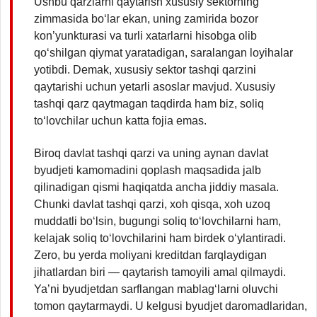
Ushbu qarzlarni qaytarish xususiy sektorning
zimmasida bo‘lar ekan, uning zamirida bozor
kon’yunkturasi va turli xatarlarni hisobga olib
qo‘shilgan qiymat yaratadigan, saralangan loyihalar
yotibdi. Demak, xususiy sektor tashqi qarzini
qaytarishi uchun yetarli asoslar mavjud. Xususiy
tashqi qarz qaytmagan taqdirda ham biz, soliq
to‘lovchilar uchun katta fojia emas.
Biroq davlat tashqi qarzi va uning aynan davlat
byudjeti kamomadini qoplash maqsadida jalb
qilinadigan qismi haqiqatda ancha jiddiy masala.
Chunki davlat tashqi qarzi, xoh qisqa, xoh uzoq
muddatli bo‘lsin, bugungi soliq to‘lovchilarni ham,
kelajak soliq to‘lovchilarini ham birdek o‘ylantiradi.
Zero, bu yerda moliyani kreditdan farqlaydigan
jihatlardan biri — qaytarish tamoyili amal qilmaydi.
Ya’ni byudjetdan sarflangan mablag‘larni oluvchi
tomon qaytarmaydi. U kelgusi byudjet daromadlaridan,