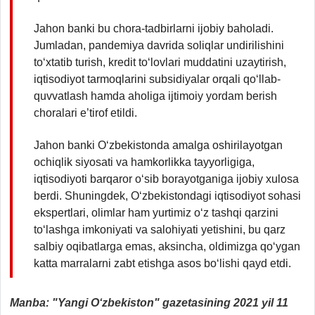
Jahon banki bu chora-tadbirlarni ijobiy baholadi.
Jumladan, pandemiya davrida soliqlar undirilishini
to‘xtatib turish, kredit to‘lovlari muddatini uzaytirish,
iqtisodiyot tarmoqlarini subsidiyalar orqali qo‘llab-
quvvatlash hamda aholiga ijtimoiy yordam berish
choralari e’tirof etildi.
Jahon banki O‘zbekistonda amalga oshirilayotgan
ochiqlik siyosati va hamkorlikka tayyorligiga,
iqtisodiyoti barqaror o‘sib borayotganiga ijobiy xulosa
berdi. Shuningdek, O‘zbekistondagi iqtisodiyot sohasi
ekspertlari, olimlar ham yurtimiz o‘z tashqi qarzini
to‘lashga imkoniyati va salohiyati yetishini, bu qarz
salbiy oqibatlarga emas, aksincha, oldimizga qo‘ygan
katta marralarni zabt etishga asos bo‘lishi qayd etdi.
Manba: "Yangi O‘zbekiston" gazetasining 2021 yil 11