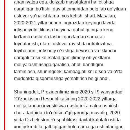
ahamiyatga ega, dolzarb masalalarni hal etishga
qaratilgan bo‘lishi, davlat tomonidan belgilab qo‘yilgan
ustuvor yo‘nalishlarga mos kelishi shart. Masalan,
2020-2021 yillar uchun inqirozdan keyingi davrda
iqtisodiyotni tiklash bo‘yicha qabul qilingan keng
ko‘lamli dasturda tashqi qarzlardan samarali
foydalanish, ularni ustuvor ravishda infratuzilma
loyihalarini, iqtisodiy o‘sishga bevosita va ikkinchi
darajali ta’sir ko‘rsatadigan ijtimoiy ob’yektlarni
moliyalashtirishga qaratish, aholi bandligini
ta’minlash, shuningdek, kambag‘allikni qisqa va o‘rta
muddatda qisqartirishga yo‘naltirish belgilandi.
Shuningdek, Prezidentimizning 2020 yil 9 yanvardagi
“O‘zbekiston Respublikasining 2020-2022 yillarga
mo‘ljallangan investitsiya dasturini amalga oshirish
chora-tadbirlari to‘g‘risida”gi qaroriga muvofiq, 2020
yilda O‘zbekiston Respublikasi davlat kafolati ostida
xorijiy kreditlar jalb qilgan holda amalga oshiriladigan