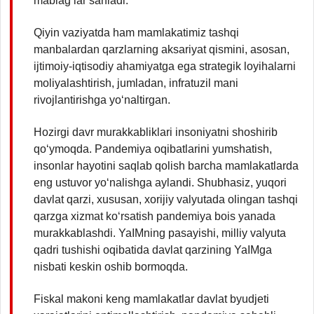
mablag‘lar sarfladi.
Qiyin vaziyatda ham mamlakatimiz tashqi
manbalardan qarzlarning aksariyat qismini, asosan,
ijtimoiy-iqtisodiy ahamiyatga ega strategik loyihalarni
moliyalashtirish, jumladan, infratuzil mani
rivojlantirishga yo‘naltirgan.
Hozirgi davr murakkabliklari insoniyatni shoshirib
qo‘ymoqda. Pandemiya oqibatlarini yumshatish,
insonlar hayotini saqlab qolish barcha mamlakatlarda
eng ustuvor yo‘nalishga aylandi. Shubhasiz, yuqori
davlat qarzi, xususan, xorijiy valyutada olingan tashqi
qarzga xizmat ko‘rsatish pandemiya bois yanada
murakkablashdi. YaIMning pasayishi, milliy valyuta
qadri tushishi oqibatida davlat qarzining YaIMga
nisbati keskin oshib bormoqda.
Fiskal makoni keng mamlakatlar davlat byudjeti