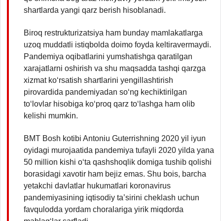
shartlarda yangi qarz berish hisoblanadi.
Biroq restrukturizatsiya ham bunday mamlakatlarga
uzoq muddatli istiqbolda doimo foyda keltiravermaydi.
Pandemiya oqibatlarini yumshatishga qaratilgan
xarajatlarni oshirish va shu maqsadda tashqi qarzga
xizmat ko‘rsatish shartlarini yengillashtirish
pirovardida pandemiyadan so‘ng kechiktirilgan
to‘lovlar hisobiga ko‘proq qarz to‘lashga ham olib
kelishi mumkin.
BMT Bosh kotibi Antoniu Guterrishning 2020 yil iyun
oyidagi murojaatida pandemiya tufayli 2020 yilda yana
50 million kishi o‘ta qashshoqlik domiga tushib qolishi
borasidagi xavotir ham bejiz emas. Shu bois, barcha
yetakchi davlatlar hukumatlari koronavirus
pandemiyasining iqtisodiy ta’sirini cheklash uchun
favqulodda yordam choralariga yirik miqdorda