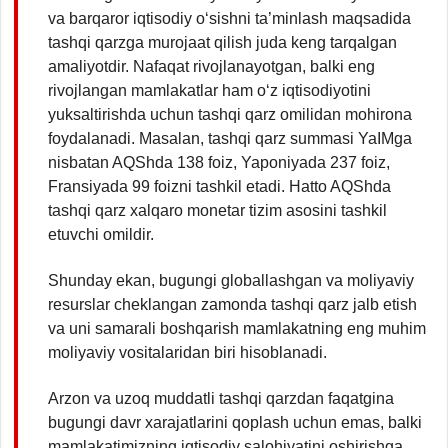
va barqaror iqtisodiy o‘sishni ta’minlash maqsadida
tashqi qarzga murojaat qilish juda keng tarqalgan
amaliyotdir. Nafaqat rivojlanayotgan, balki eng
rivojlangan mamlakatlar ham o‘z iqtisodiyotini
yuksaltirishda uchun tashqi qarz omilidan mohirona
foydalanadi. Masalan, tashqi qarz summasi YaIMga
nisbatan AQShda 138 foiz, Yaponiyada 237 foiz,
Fransiyada 99 foizni tashkil etadi. Hatto AQShda
tashqi qarz xalqaro monetar tizim asosini tashkil
etuvchi omildir.
Shunday ekan, bugungi globallashgan va moliyaviy
resurslar cheklangan zamonda tashqi qarz jalb etish
va uni samarali boshqarish mamlakatning eng muhim
moliyaviy vositalaridan biri hisoblanadi.
Arzon va uzoq muddatli tashqi qarzdan faqatgina
bugungi davr xarajatlarini qoplash uchun emas, balki
mamlakatimizning iqtisodiy salohiyatini oshirishga