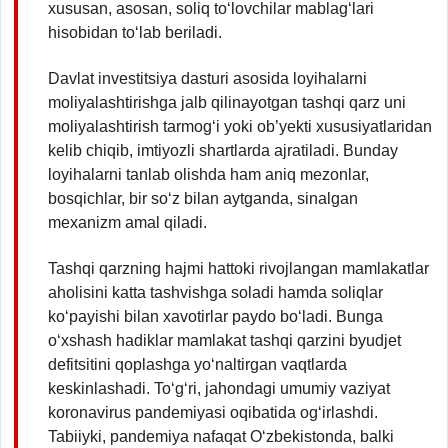
xususan, asosan, soliq to‘lovchilar mablag‘lari
hisobidan to‘lab beriladi.
Davlat investitsiya dasturi asosida loyihalarni
moliyalashtirishga jalb qilinayotgan tashqi qarz uni
moliyalashtirish tarmog‘i yoki ob’yekti xususiyatlaridan
kelib chiqib, imtiyozli shartlarda ajratiladi. Bunday
loyihalarni tanlab olishda ham aniq mezonlar,
bosqichlar, bir so‘z bilan aytganda, sinalgan
mexanizm amal qiladi.
Tashqi qarzning hajmi hattoki rivojlangan mamlakatlar
aholisini katta tashvishga soladi hamda soliqlar
ko‘payishi bilan xavotirlar paydo bo‘ladi. Bunga
o‘xshash hadiklar mamlakat tashqi qarzini byudjet
defitsitini qoplashga yo‘naltirgan vaqtlarda
keskinlashadi. To‘g‘ri, jahondagi umumiy vaziyat
koronavirus pandemiyasi oqibatida og‘irlashdi.
Tabiiyki, pandemiya nafaqat O‘zbekistonda, balki