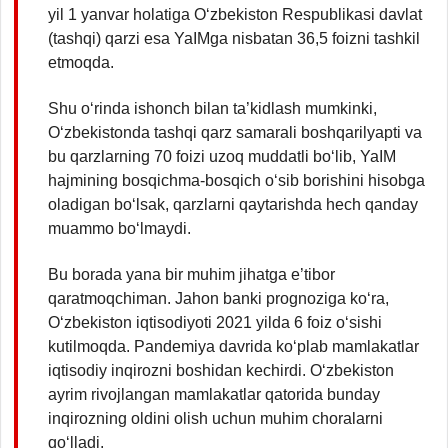
yil 1 yanvar holatiga O‘zbekiston Respublikasi davlat
(tashqi) qarzi esa YaIMga nisbatan 36,5 foizni tashkil
etmoqda.
Shu o‘rinda ishonch bilan ta’kidlash mumkinki,
O‘zbekistonda tashqi qarz samarali boshqarilyapti va
bu qarzlarning 70 foizi uzoq muddatli bo‘lib, YaIM
hajmining bosqichma-bosqich o‘sib borishini hisobga
oladigan bo‘lsak, qarzlarni qaytarishda hech qanday
muammo bo‘lmaydi.
Bu borada yana bir muhim jihatga e’tibor
qaratmoqchiman. Jahon banki prognoziga ko‘ra,
O‘zbekiston iqtisodiyoti 2021 yilda 6 foiz o‘sishi
kutilmoqda. Pandemiya davrida ko‘plab mamlakatlar
iqtisodiy inqirozni boshidan kechirdi. O‘zbekiston
ayrim rivojlangan mamlakatlar qatorida bunday
inqirozning oldini olish uchun muhim choralarni
qo‘lladi.