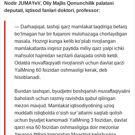
Nodir JUMAYeV, Oliy Majlis Qonunchilik palatasi
deputati, iqtisod fanlari doktori, professor:
— Darhaqiqat, tashqi qarz mamlakat taqdiriga befarq
bo‘lmagan har bir fuqaroni mulohazaga chorlaydigan
masala. Hozirgi kunga kelib ko‘plab rivojlangan
mamlakatlarda inqiroz paytida milliy qarz yalpi ichki
mahsulot hajmidan sezilarli darajada oshib ketdi.
Odatda muvaffaqiyatli rivojlanish uchun davlat qarzi
YaIMning 60 foizidan oshmasligi kerak, deb
hisoblanadi.
Bundan tashqari, byudjetni boshqarish muvaffaqiyatini
baholash uchun rasmiy ravishda qabul qilingan
mezon mavjud. Mamlakat iqtisodiyotining uzoq
muddatli istiqbolda o‘sish sur’atlarini saqlab qolish
uchun byudjet kamomadi YaIMning 3 foizidan, davlat
qarzi esa 60 foizidan oshmasligiga doir mezonlar
Yevropa Ittifoqi tomonidan Maastrixt kelishuviga