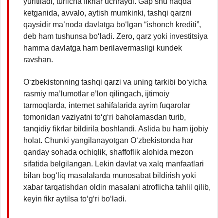
yuritiladi, turlicha fikrlar uchraydi. Gap shu haqda
ketganida, avvalo, aytish mumkinki, tashqi qarzni
qaysidir ma’noda davlatga bo‘lgan “ishonch krediti”,
deb ham tushunsa bo‘ladi. Zero, qarz yoki investitsiya
hamma davlatga ham berilavermasligi kundek
ravshan.
O‘zbekistonning tashqi qarzi va uning tarkibi bo‘yicha
rasmiy ma’lumotlar e’lon qilingach, ijtimoiy
tarmoqlarda, internet sahifalarida ayrim fuqarolar
tomonidan vaziyatni to‘g‘ri baholamasdan turib,
tanqidiy fikrlar bildirila boshlandi. Aslida bu ham ijobiy
holat. Chunki yangilanayotgan O‘zbekistonda har
qanday sohada ochiqlik, shaffoflik alohida mezon
sifatida belgilangan. Lekin davlat va xalq manfaatlari
bilan bog‘liq masalalarda munosabat bildirish yoki
xabar tarqatishdan oldin masalani atroflicha tahlil qilib,
keyin fikr aytilsa to‘g‘ri bo‘ladi.