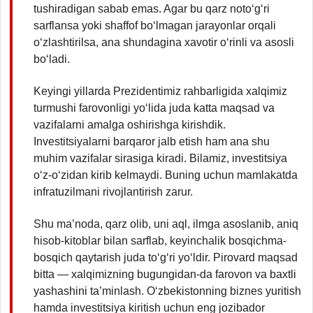
tushiradigan sabab emas. Agar bu qarz noto‘g‘ri
sarflansa yoki shaffof bo‘lmagan jarayonlar orqali
o‘zlashtirilsa, ana shundagina xavotir o‘rinli va asosli
bo‘ladi.
Keyingi yillarda Prezidentimiz rahbarligida xalqimiz
turmushi farovonligi yo‘lida juda katta maqsad va
vazifalarni amalga oshirishga kirishdik.
Investitsiyalarni barqaror jalb etish ham ana shu
muhim vazifalar sirasiga kiradi. Bilamiz, investitsiya
o‘z-o‘zidan kirib kelmaydi. Buning uchun mamlakatda
infratuzilmani rivojlantirish zarur.
Shu ma’noda, qarz olib, uni aql, ilmga asoslanib, aniq
hisob-kitoblar bilan sarflab, keyinchalik bosqichma-
bosqich qaytarish juda to‘g‘ri yo‘ldir. Pirovard maqsad
bitta — xalqimizning bugungidan-da farovon va baxtli
yashashini ta’minlash. O‘zbekistonning biznes yuritish
hamda investitsiya kiritish uchun eng jozibador