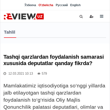
Ўзбекча
O'zbekcha
Русский
English
Tahlil
Tashqi qarzlardan foydalanish samarasi
xususida deputatlar qanday fikrda?
12.03.2021 10:13
579
Mamlakatimiz iqtisodiyotiga so‘nggi yillarda
jalb etilayotgan tashqi qarzlardan
foydalanish to‘g‘risida Oliy Majlis
Qonunchilik palatasi deputatlari, olimlar va