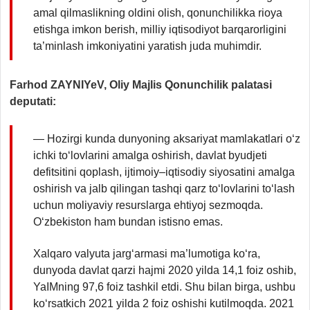
amal qilmaslikning oldini olish, qonunchilikka rioya
etishga imkon berish, milliy iqtisodiyot barqarorligini
ta’minlash imkoniyatini yaratish juda muhimdir.
Farhod ZAYNIYeV, Oliy Majlis Qonunchilik palatasi
deputati:
— Hozirgi kunda dunyoning aksariyat mamlakatlari o‘z
ichki to‘lovlarini amalga oshirish, davlat byudjeti
defitsitini qoplash, ijtimoiy–iqtisodiy siyosatini amalga
oshirish va jalb qilingan tashqi qarz to‘lovlarini to‘lash
uchun moliyaviy resurslarga ehtiyoj sezmoqda.
O‘zbekiston ham bundan istisno emas.
Xalqaro valyuta jarg‘armasi ma’lumotiga ko‘ra,
dunyoda davlat qarzi hajmi 2020 yilda 14,1 foiz oshib,
YaIMning 97,6 foiz tashkil etdi. Shu bilan birga, ushbu
ko‘rsatkich 2021 yilda 2 foiz oshishi kutilmoqda. 2021