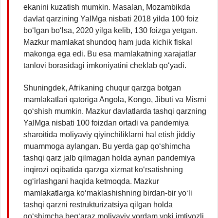
ekanini kuzatish mumkin. Masalan, Mozambikda
davlat qarzining YaIMga nisbati 2018 yilda 100 foiz
bo‘lgan bo‘lsa, 2020 yilga kelib, 130 foizga yetgan.
Mazkur mamlakat shundoq ham juda kichik fiskal
makonga ega edi. Bu esa mamlakatning xarajatlar
tanlovi borasidagi imkoniyatini cheklab qo‘yadi.
Shuningdek, Afrikaning chuqur qarzga botgan
mamlakatlari qatoriga Angola, Kongo, Jibuti va Misrni
qo‘shish mumkin. Mazkur davlatlarda tashqi qarzning
YaIMga nisbati 100 foizdan ortadi va pandemiya
sharoitida moliyaviy qiyinchiliklarni hal etish jiddiy
muammoga aylangan. Bu yerda gap qo‘shimcha
tashqi qarz jalb qilmagan holda aynan pandemiya
inqirozi oqibatida qarzga xizmat ko‘rsatishning
og‘irlashgani haqida ketmoqda. Mazkur
mamlakatlarga ko‘maklashishning birdan-bir yo‘li
tashqi qarzni restrukturizatsiya qilgan holda
qo‘shimcha beg‘araz moliyaviy yordam yoki imtiyozli