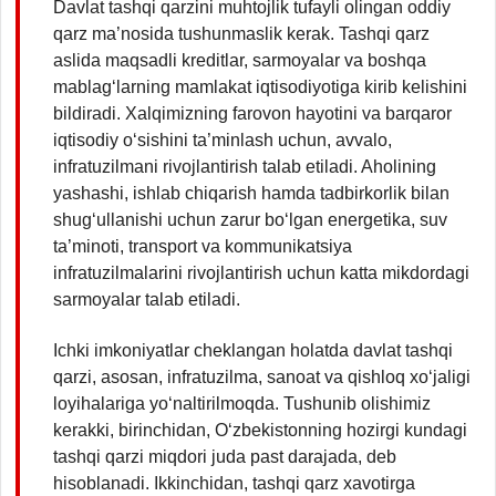
Davlat tashqi qarzini muhtojlik tufayli olingan oddiy
qarz ma’nosida tushunmaslik kerak. Tashqi qarz
aslida maqsadli kreditlar, sarmoyalar va boshqa
mablag‘larning mamlakat iqtisodiyotiga kirib kelishini
bildiradi. Xalqimizning farovon hayotini va barqaror
iqtisodiy o‘sishini ta’minlash uchun, avvalo,
infratuzilmani rivojlantirish talab etiladi. Aholining
yashashi, ishlab chiqarish hamda tadbirkorlik bilan
shug‘ullanishi uchun zarur bo‘lgan energetika, suv
ta’minoti, transport va kommunikatsiya
infratuzilmalarini rivojlantirish uchun katta mikdordagi
sarmoyalar talab etiladi.
Ichki imkoniyatlar cheklangan holatda davlat tashqi
qarzi, asosan, infratuzilma, sanoat va qishloq xo‘jaligi
loyihalariga yo‘naltirilmoqda. Tushunib olishimiz
kerakki, birinchidan, O‘zbekistonning hozirgi kundagi
tashqi qarzi miqdori juda past darajada, deb
hisoblanadi. Ikkinchidan, tashqi qarz xavotirga