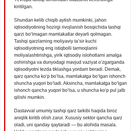
kiritilgan.
Shundan kelib chiqib aytish mumkinki, jahon
iqtisodiyotining hozirgi rivojlanish bosqichida tashqi
qarzi bo‘lmagan mamlakatlar deyarli qolmagan.
Tashqi qarzlarning moliyaviy ta’sir kuchi
iqtisodiyotning eng istiqbolli tarmoqlarini
moliyalashtirishga, yirik iqtisodiy islohotlarni amalga
oshirishga va dunyodagi mavjud vaziyat o‘zgarganda
iqtisodiyotni tezda tiklashga yordam beradi. Demak,
qarz qancha ko‘p bo‘lsa, mamlakatga bo‘lgan ishonch
shuncha yuqori bo‘ladi. Aksincha, mamlakatga bo‘lgan
ishonch qancha yuqori bo‘lsa, u shuncha ko‘p pul jalb
qilishi mumkin.
Dastavval umumiy tashqi qarz tarkibi haqida biroz
aniqlik kiritib olish zarur. Xususiy sektor qancha qarz
oladi, uni qanday qaytaradi — bu alohida masala.