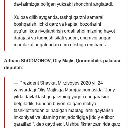
davlatimizga bo‘lgan yuksak ishonchni anglatadi.
Xulosa qilib aytganda, tashqi qarzni samarali
boshqarish, ichki qarz va kapital bozorlarini
uyg‘unlikda rivojlantirish orqali aholimizning hayot
darajasi va turmush sifati yuqori, eng rivojlangan
mamlakatlar qatoridan o‘rin olishiga erishamiz.
Adham ShODMONOV, Oliy Majlis Qonunchilik palatasi
deputati:
— Prezident Shavkat Mirziyoyev 2020 yil 24
yanvardagi Oliy Majlisga Murojaatnomasida “Joriy
yilda davlat tashqi qarzining yuqori chegarasini
belgiladik. Bundan buyon xalqaro moliya
tashkilotlaridan olinadigan mablag‘larni qaytarish
imkoniyati va ularning natijadorligiga jiddiy e’tibor
qaratiladi”, deb qayd etdi. Ushbu fikrlar zamirida qarz