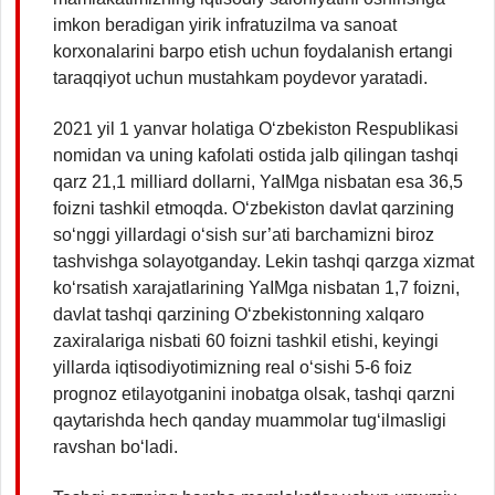
imkon beradigan yirik infratuzilma va sanoat
korxonalarini barpo etish uchun foydalanish ertangi
taraqqiyot uchun mustahkam poydevor yaratadi.
2021 yil 1 yanvar holatiga O‘zbekiston Respublikasi
nomidan va uning kafolati ostida jalb qilingan tashqi
qarz 21,1 milliard dollarni, YaIMga nisbatan esa 36,5
foizni tashkil etmoqda. O‘zbekiston davlat qarzining
so‘nggi yillardagi o‘sish sur’ati barchamizni biroz
tashvishga solayotganday. Lekin tashqi qarzga xizmat
ko‘rsatish xarajatlarining YaIMga nisbatan 1,7 foizni,
davlat tashqi qarzining O‘zbekistonning xalqaro
zaxiralariga nisbati 60 foizni tashkil etishi, keyingi
yillarda iqtisodiyotimizning real o‘sishi 5-6 foiz
prognoz etilayotganini inobatga olsak, tashqi qarzni
qaytarishda hech qanday muammolar tug‘ilmasligi
ravshan bo‘ladi.