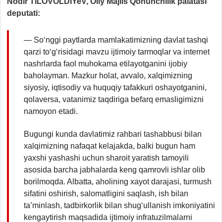
Nodir TILOVOLDIYeV, Oliy Majlis Qonunchilik palatasi
deputati:
— So‘nggi paytlarda mamlakatimizning davlat tashqi
qarzi to‘g‘risidagi mavzu ijtimoiy tarmoqlar va internet
nashrlarda faol muhokama etilayotganini ijobiy
baholayman. Mazkur holat, avvalo, xalqimizning
siyosiy, iqtisodiy va huquqiy tafakkuri oshayotganini,
qolaversa, vatanimiz taqdiriga befarq emasligimizni
namoyon etadi.
Bugungi kunda davlatimiz rahbari tashabbusi bilan
xalqimizning nafaqat kelajakda, balki bugun ham
yaxshi yashashi uchun sharoit yaratish tamoyili
asosida barcha jabhalarda keng qamrovli ishlar olib
borilmoqda. Albatta, aholining xayot darajasi, turmush
sifatini oshirish, salomatligini saqlash, ish bilan
ta’minlash, tadbirkorlik bilan shug‘ullanish imkoniyatini
kengaytirish maqsadida ijtimoiy infratuzilmalarni