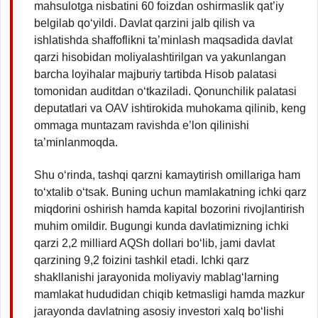
mahsulotga nisbatini 60 foizdan oshirmaslik qat’iy
belgilab qo‘yildi. Davlat qarzini jalb qilish va
ishlatishda shaffoflikni ta’minlash maqsadida davlat
qarzi hisobidan moliyalashtirilgan va yakunlangan
barcha loyihalar majburiy tartibda Hisob palatasi
tomonidan auditdan o‘tkaziladi. Qonunchilik palatasi
deputatlari va OAV ishtirokida muhokama qilinib, keng
ommaga muntazam ravishda e’lon qilinishi
ta’minlanmoqda.
Shu o‘rinda, tashqi qarzni kamaytirish omillariga ham
to‘xtalib o‘tsak. Buning uchun mamlakatning ichki qarz
miqdorini oshirish hamda kapital bozorini rivojlantirish
muhim omildir. Bugungi kunda davlatimizning ichki
qarzi 2,2 milliard AQSh dollari bo‘lib, jami davlat
qarzining 9,2 foizini tashkil etadi. Ichki qarz
shakllanishi jarayonida moliyaviy mablag‘larning
mamlakat hududidan chiqib ketmasligi hamda mazkur
jarayonda davlatning asosiy investori xalq bo‘lishi