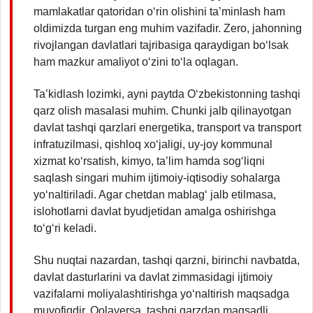
mamlakatlar qatoridan o‘rin olishini ta’minlash ham
oldimizda turgan eng muhim vazifadir. Zero, jahonning
rivojlangan davlatlari tajribasiga qaraydigan bo‘lsak
ham mazkur amaliyot o‘zini to‘la oqlagan.
Ta’kidlash lozimki, ayni paytda O‘zbekistonning tashqi
qarz olish masalasi muhim. Chunki jalb qilinayotgan
davlat tashqi qarzlari energetika, transport va transport
infratuzilmasi, qishloq xo‘jaligi, uy-joy kommunal
xizmat ko‘rsatish, kimyo, ta’lim hamda sog‘liqni
saqlash singari muhim ijtimoiy-iqtisodiy sohalarga
yo‘naltiriladi. Agar chetdan mablag‘ jalb etilmasa,
islohotlarni davlat byudjetidan amalga oshirishga
to‘g‘ri keladi.
Shu nuqtai nazardan, tashqi qarzni, birinchi navbatda,
davlat dasturlarini va davlat zimmasidagi ijtimoiy
vazifalarni moliyalashtirishga yo‘naltirish maqsadga
muvofiqdir. Qolaversa, tashqi qarzdan maqsadli