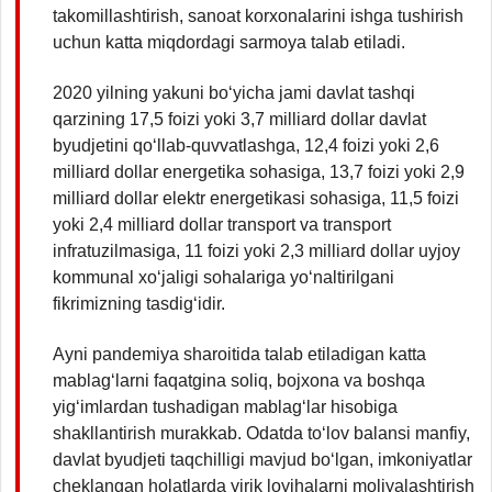
takomillashtirish, sanoat korxonalarini ishga tushirish
uchun katta miqdordagi sarmoya talab etiladi.
2020 yilning yakuni bo‘yicha jami davlat tashqi
qarzining 17,5 foizi yoki 3,7 milliard dollar davlat
byudjetini qo‘llab-quvvatlashga, 12,4 foizi yoki 2,6
milliard dollar energetika sohasiga, 13,7 foizi yoki 2,9
milliard dollar elektr energetikasi sohasiga, 11,5 foizi
yoki 2,4 milliard dollar transport va transport
infratuzilmasiga, 11 foizi yoki 2,3 milliard dollar uyjoy
kommunal xo‘jaligi sohalariga yo‘naltirilgani
fikrimizning tasdig‘idir.
Ayni pandemiya sharoitida talab etiladigan katta
mablag‘larni faqatgina soliq, bojxona va boshqa
yig‘imlardan tushadigan mablag‘lar hisobiga
shakllantirish murakkab. Odatda to‘lov balansi manfiy,
davlat byudjeti taqchilligi mavjud bo‘lgan, imkoniyatlar
cheklangan holatlarda yirik loyihalarni moliyalashtirish