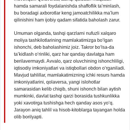
hamda samarali foydalanishda shaffoflik ta’minlash,
bu boradagi axborotlar keng jamoatchilikka ma’lum
qilinishini ham ijobiy qadam sifatida baholash zarur.
Umuman olganda, tashqi qarzlarni nufuzli xalqaro
moliya tashkilotlarining mamlakatimizga bo‘lgan
ishonchi, deb baholashimiz joiz. Takror bo‘lsa-da
ta’kidlash o‘rinliki, qarz har qanday davlatga ham
berilavermaydi. Avvalo, qarz oluvchining ishonchliligi,
iqtisodiy imkoniyatlari va istiqbollari obdon o‘rganiladi.
Mavjud tahlillar, mamlakatimizning ichki resurs hamda
imkoniyatlarini, qolaversa, yangi islohotlar
samarasidan kelib chiqib, shuni ishonch bilan aytish
mumkinki, davlat tashqi qarzi borasida tushkunlikka
yoki xavotirga tushishga hech qanday asos yo‘q.
Jarayon aniq tahlil va hisob-kitoblarga tayangan holda
olib borilyapti.