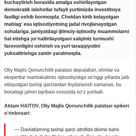
kuchaytirish borasida amalga oshirilayotgan
demokratik islohotlar tufayli yurtimizda investitsiya
faolligi oshib bormoqda. Chetdan kirib kelayotgan
mablag‘ esa iqtisodiyotning jadal rivojlanayotgan
sohalariga, jamiyatdagi ijtimoiy-iqtisodiy muammolarni
hal etishga yo‘naltirilayotgani xalqimiz turmushi
farovonligini oshirish va yurt taraqqiyotini
yuksaltirishga zamin yaratmoqda.
Oliy Majlis Qonunchilik palatasi deputatlari, olimlar va
ekspertlar mamlakatimiz iqtisodiyotiga so‘nggi yillarda jalb
etilayotgan tashqi qarzlardan foydalanish samarasi, bu
boradagi jahon tajribasi xususida so‘z yuritadi.
Aktam HAITOV, Oliy Majlis Qonunchilik palatasi spikeri
o‘rinbosari:
— Davlatlarning tashqi qarzi atrofida doimo bahs