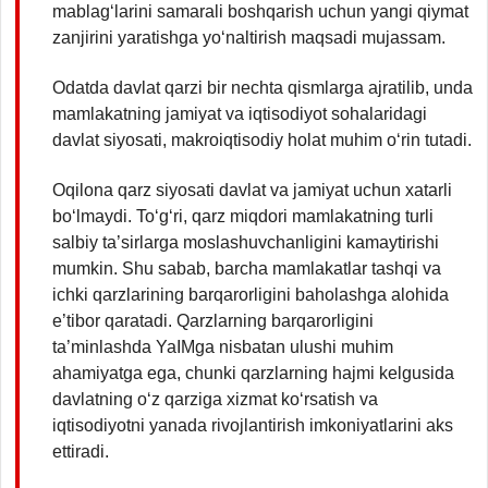
mablag‘larini samarali boshqarish uchun yangi qiymat
zanjirini yaratishga yo‘naltirish maqsadi mujassam.
Odatda davlat qarzi bir nechta qismlarga ajratilib, unda
mamlakatning jamiyat va iqtisodiyot sohalaridagi
davlat siyosati, makroiqtisodiy holat muhim o‘rin tutadi.
Oqilona qarz siyosati davlat va jamiyat uchun xatarli
bo‘lmaydi. To‘g‘ri, qarz miqdori mamlakatning turli
salbiy ta’sirlarga moslashuvchanligini kamaytirishi
mumkin. Shu sabab, barcha mamlakatlar tashqi va
ichki qarzlarining barqarorligini baholashga alohida
e’tibor qaratadi. Qarzlarning barqarorligini
ta’minlashda YaIMga nisbatan ulushi muhim
ahamiyatga ega, chunki qarzlarning hajmi kelgusida
davlatning o‘z qarziga xizmat ko‘rsatish va
iqtisodiyotni yanada rivojlantirish imkoniyatlarini aks
ettiradi.