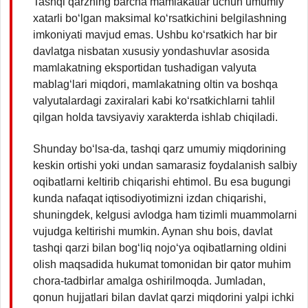
Tashqi qarzning barcha mamlakatlar uchun umumiy
xatarli bo‘lgan maksimal ko‘rsatkichini belgilashning
imkoniyati mavjud emas. Ushbu ko‘rsatkich har bir
davlatga nisbatan xususiy yondashuvlar asosida
mamlakatning eksportidan tushadigan valyuta
mablag‘lari miqdori, mamlakatning oltin va boshqa
valyutalardagi zaxiralari kabi ko‘rsatkichlarni tahlil
qilgan holda tavsiyaviy xarakterda ishlab chiqiladi.
Shunday bo‘lsa-da, tashqi qarz umumiy miqdorining
keskin ortishi yoki undan samarasiz foydalanish salbiy
oqibatlarni keltirib chiqarishi ehtimol. Bu esa bugungi
kunda nafaqat iqtisodiyotimizni izdan chiqarishi,
shuningdek, kelgusi avlodga ham tizimli muammolarni
vujudga keltirishi mumkin. Aynan shu bois, davlat
tashqi qarzi bilan bog‘liq nojo‘ya oqibatlarning oldini
olish maqsadida hukumat tomonidan bir qator muhim
chora-tadbirlar amalga oshirilmoqda. Jumladan,
qonun hujjatlari bilan davlat qarzi miqdorini yalpi ichki