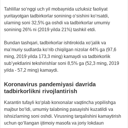
Tahlillar so‘nggi uch yil mobaynida uzluksiz faoliyat
yuritayotgan tadbirkorlar sonining o‘sishini ko‘rsatdi,
ularning soni 32,5% ga oshdi va tadbirkorlar umumiy
sonining 26% ni (2019 yilda 21%) tashkil etdi.
Bundan tashqari, tadbirkorlar ishtirokida xo‘jalik va
ma’muriy sudlarda ko‘rib chiqilgan nizolar 44% ga (97,6
ming, 2019 yilda 173,3 ming) kamaydi va tadbirkorlik
sub’yektlarini tekshirishlar soni 8,5% ga (52,3 ming, 2019
yilda - 57,2 ming) kamaydi.
Koronavirus pandemiyasi davrida
tadbirkorlikni rivojlantirish
Karantin tufayli ko‘plab korxonalar vaqtincha yopilishga
majbur bo‘ldi, umumiy talabning pasayishi kuzatildi va
ishsizlarning soni oshdi. Virusning tarqalishini kamaytirish
uchun qo‘llangan ijtimoiy masofa va joriy lokdaun