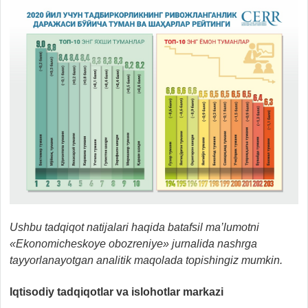
Ushbu tadqiqot natijalari haqida batafsil ma’lumotni
«Ekonomicheskoye obozreniye» jurnalida nashrga
tayyorlanayotgan analitik maqolada topishingiz mumkin.
Iqtisodiy tadqiqotlar va islohotlar markazi