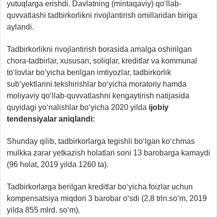
yutuqlarga erishdi. Davlatning (mintaqaviy) qo‘llab-
quvvatlashi tadbirkorlikni rivojlantirish omillaridan biriga
aylandi.
Tadbirkorlikni rivojlantirish borasida amalga oshirilgan
chora-tadbirlar, xususan, soliqlar, kreditlar va kommunal
to‘lovlar bo‘yicha berilgan imtiyozlar, tadbirkorlik
sub’yektlarini tekshirishlar bo‘yicha moratoriy hamda
moliyaviy qo‘llab-quvvatlashni kengaytirish natijasida
quyidagi yo‘nalishlar bo‘yicha 2020 yilda
ijobiy
tendensiyalar aniqlandi:
Shunday qilib, tadbirkorlarga tegishli bo‘lgan ko‘chmas
mulkka zarar yetkazish holatlari soni 13 barobarga kamaydi
(96 holat, 2019 yilda 1260 ta).
Tadbirkorlarga berilgan kreditlar bo‘yicha foizlar uchun
kompensatsiya miqdori 3 barobar o‘sdi (2,8 trln.so‘m, 2019
yilda 855 mlrd. so‘m).