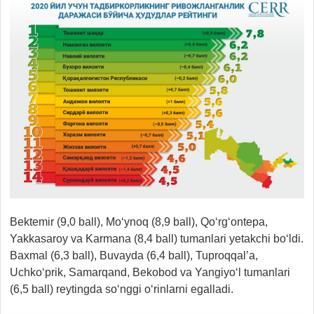
Bektemir (9,0 ball), Mo‘ynoq (8,9 ball), Qo‘rg‘ontepa,
Yakkasaroy va Karmana (8,4 ball) tumanlari yetakchi bo‘ldi.
Baxmal (6,3 ball), Buvayda (6,4 ball), Tuproqqal’a,
Uchko‘prik, Samarqand, Bekobod va Yangiyo‘l tumanlari
(6,5 ball) reytingda so‘nggi o‘rinlarni egalladi.