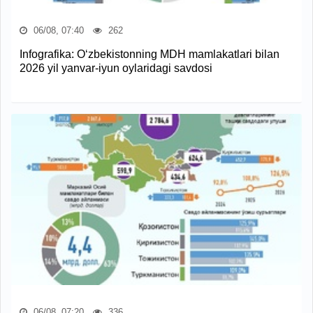
06/08, 07:40
262
Infografika: O‘zbekistonning MDH mamlakatlari bilan
2026 yil yanvar-iyun oylaridagi savdosi
06/08, 07:20
336