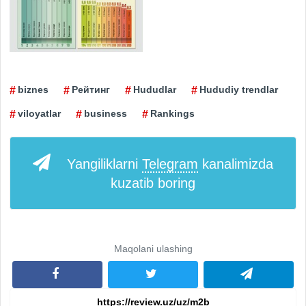
biznes
Рейтинг
Hududlar
Hududiy trendlar
viloyatlar
business
Rankings
Yangiliklarni
Telegram
kanalimizda
kuzatib boring
Maqolani ulashing