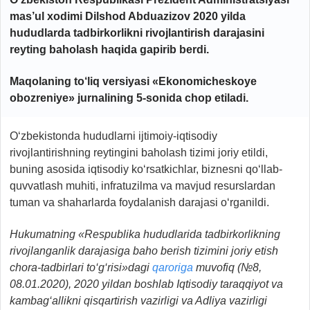
mas’ul xodimi Dilshod Abduazizov 2020 yilda
hududlarda tadbirkorlikni rivojlantirish darajasini
reyting baholash haqida gapirib berdi.
Maqolaning to‘liq versiyasi «Ekonomicheskoye
obozreniye»
jurnalining
5-sonida chop etiladi.
O‘zbekistonda hududlarni ijtimoiy-iqtisodiy
rivojlantirishning reytingini baholash tizimi joriy etildi,
buning asosida iqtisodiy ko‘rsatkichlar, biznesni qo‘llab-
quvvatlash muhiti, infratuzilma va mavjud resurslardan
tuman va shaharlarda foydalanish darajasi o‘rganildi.
Hukumatning «Respublika hududlarida tadbirkorlikning
rivojlanganlik darajasiga baho berish tizimini joriy etish
chora-tadbirlari to‘g‘risi»dagi
qaroriga
muvofiq (№8,
08.01.2020), 2020 yildan boshlab Iqtisodiy taraqqiyot va
kambag‘allikni qisqartirish vazirligi va Adliya vazirligi