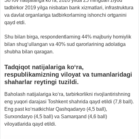
So‘rov natijalariga ko‘ra, 2020 yilda 25 mingdan ziyod
tadbirkor 2019 yilga nisbatan bank xizmatlari, infrastruktura
va davlat organlariga tadbirkorlarning ishonchi ortganini
qayd etdi.
Shu bilan birga, respondentlarning 44% majburiy homiylik
bilan shug‘ullangan va 40% sud qarorlarining adolatiga
shubha bilan qaragan.
Tadqiqot natijalariga ko‘ra,
respublikamizning viloyat va tumanlaridagi
shaharlar reytingi tuzildi.
Baholash natijalariga ko‘ra, tarbirkorlikni rivojlantirishning
eng yuqori darajasi Toshkent shahrida qayd etildi (7,8 ball).
Eng past ko‘rsatkichlar Qashqadaryo (4,5 ball),
Surxondaryo (4,5 ball) va Samarqand (4,6 ball)
viloyatlarida qayd etildi.