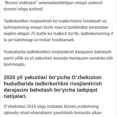
"Biznes indikatori" avtomatlashtirilgan onlayn axborot
tizimini ishga tushirdi.
Tadbirkorlikni rivojlantirish ko‘rsatkichlarini hisoblash va
baholashning onlayn tizimi mas’ul tashkilotlar tomonidan
taqdim etilgan 25 ballik ko‘rsatkich bo‘lib, tadbirkorlarning 4
ta yo‘nalishdagi so‘rovlari hisoblanadi.
Hududlarda tadbirkorlikni rivojlantirish darajasini baholash
yarim yillik va yil yakunlari asosida muntazam ravishda olib
borilmoqda.
2020 yil yakunlari bo‘yicha O‘zbekiston
hududlarida tadbirkorlikni rivojlantirish
darajasini baholash bo‘yicha tadqiqot
natijalari.
O‘zbekiston 2016 yilga nisbatan biznes yuritishning
iqtisodiy shart-sharoitlarini yaxshilash borasida ulkan