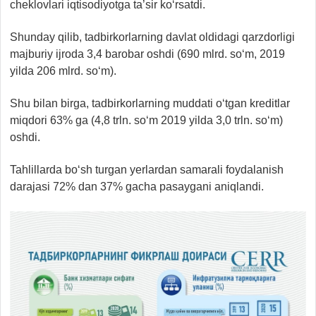
cheklovlari iqtisodiyotga ta’sir ko‘rsatdi.
Shunday qilib, tadbirkorlarning davlat oldidagi qarzdorligi
majburiy ijroda 3,4 barobar oshdi (690 mlrd. so‘m, 2019
yilda 206 mlrd. so‘m).
Shu bilan birga, tadbirkorlarning muddati o‘tgan kreditlar
miqdori 63% ga (4,8 trln. so‘m 2019 yilda 3,0 trln. so‘m)
oshdi.
Tahlillarda bo‘sh turgan yerlardan samarali foydalanish
darajasi 72% dan 37% gacha pasaygani aniqlandi.