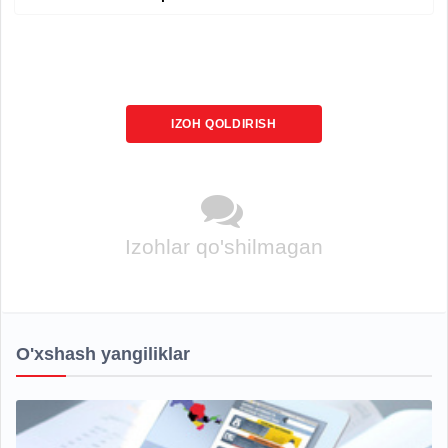
IZOH QOLDIRISH
Izohlar qo'shilmagan
O'xshash yangiliklar