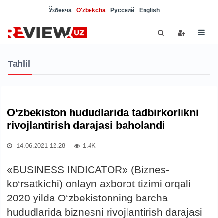
Ўзбекча
O'zbekcha
Русский
English
Tahlil
O‘zbekiston hududlarida tadbirkorlikni
rivojlantirish darajasi baholandi
14.06.2021 12:28
1.4K
«BUSINESS INDICATOR» (Biznes-
ko‘rsatkichi) onlayn axborot tizimi orqali
2020 yilda O‘zbekistonning barcha
hududlarida biznesni rivojlantirish darajasi