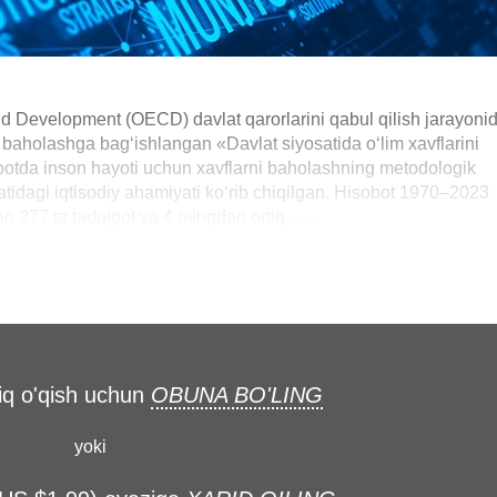
d Development (OECD) davlat qarorlarini qabul qilish jarayoni
iy baholashga bag‘ishlangan «Davlat siyosatida o‘lim xavflarini
obotda inson hayoti uchun xavflarni baholashning metodologik
tidagi iqtisodiy ahamiyati ko‘rib chiqilgan. Hisobot 1970–2023
 277 ta tadqiqot va 4 mingdan ortiq... ...
liq o'qish uchun
OBUNA BO'LING
yoki