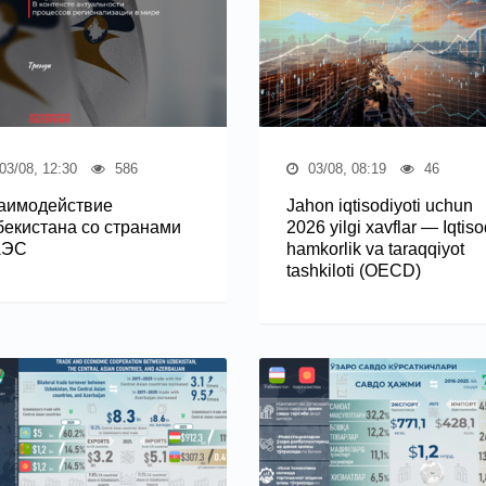
03/08, 12:30
586
03/08, 08:19
46
аимодействие
Jahon iqtisodiyoti uchun
бекистана со странами
2026 yilgi xavflar — Iqtiso
АЭС
hamkorlik va taraqqiyot
tashkiloti (OECD)