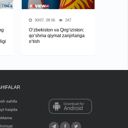
30/07, 08:56
247
ng
O‘zbekiston va Qirg‘iziston:
qo‘shma qiymat zanjirlariga
igi
o‘tish
AHIFALAR
sh sahifa
yt haqida
eklama
hririyat