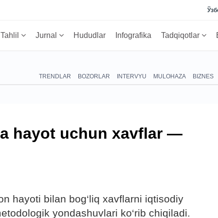
Ўзб
Tahlil
Jurnal
Hududlar
Infografika
Tadqiqotlar
TRENDLAR
BOZORLAR
INTERVYU
MULOHAZA
BIZNES
da hayot uchun xavflar —
n hayoti bilan bog‘liq xavflarni iqtisodiy
odologik yondashuvlari ko‘rib chiqiladi.