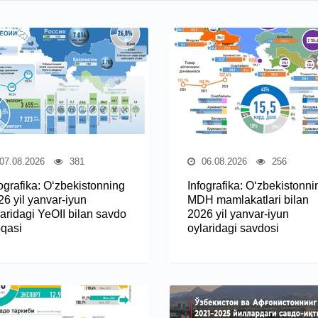
07.08.2026
381
06.08.2026
256
fografika: O‘zbekistonning
Infografika: O‘zbekistonni
26 yil yanvar-iyun
MDH mamlakatlari bilan
laridagi YeOII bilan savdo
2026 yil yanvar-iyun
oqasi
oylaridagi savdosi