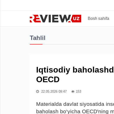
Bosh sahifa
Tahlil
Iqtisodiy baholash
OECD
22.05.2026 09:47
153
Materialda davlat siyosatida inso
baholash bo‘yicha OECD'ning met