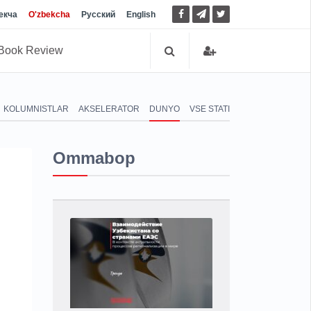
екча
O'zbekcha
Русский
English
Book Review
KOLUMNISTLAR
AKSELERATOR
DUNYO
VSE STATI
Ommabop