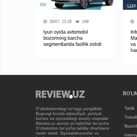
30/07, 13:28
248
Iyun oyida avtomobil
In
bozorining barcha
Ma
segmentlarida faollik oshdi
va
ha
BO'L
Tahlil
Oʼzbekistondagi soʼnggi yangiliklar.
Bugungi kunda iqtisodiyot, jamiyat,
Trendl
biznes va siyosatdagi asosiy voqealar.
Review.uz asosiy yoʼnalishlar boʼyicha
Bozorl
Oʼzbekiston boʼyicha tahliliy sharhlarni
nashr etadi. Siyosatshunoslar va
Interv