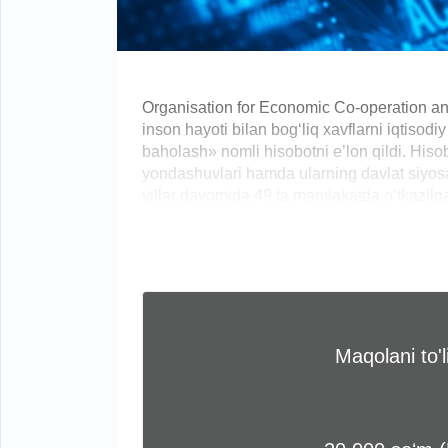
Organisation for Economic Co-operation an
inson hayoti bilan bog‘liq xavflarni iqtisod
baholash» nomli hisobotni e’lon qildi. His
yondashuvlari hamda ularning davlat siyosa
yillar davomida 49 ta mamlakatda o‘tkazilgan
Maqolani to'