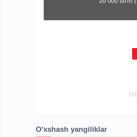
20 000 soʻm 
Iz
O'xshash yangiliklar