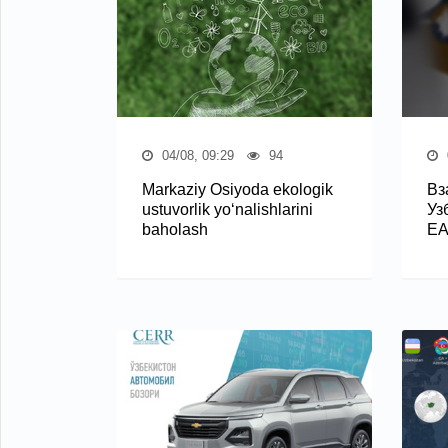
04/08, 09:29
94
Markaziy Osiyoda ekologik
Вз
ustuvorlik yo‘nalishlarini
Уз
baholash
Е