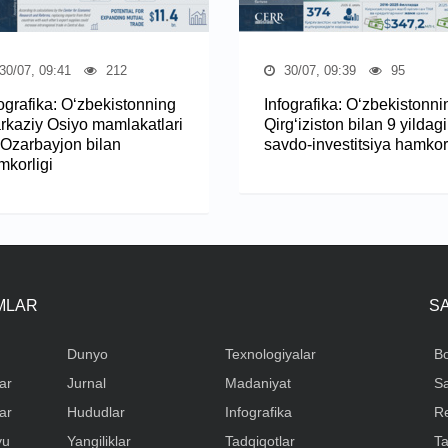
30/07, 09:41
212
30/07, 09:39
95
fografika: O‘zbekistonning
Infografika: O‘zbekistonni
rkaziy Osiyo mamlakatlari
Qirg‘iziston bilan 9 yildagi
 Ozarbayjon bilan
savdo-investitsiya hamkorl
mkorligi
IMLAR
S
Dunyo
Texnologiyalar
Bo
ar
Jurnal
Madaniyat
Sa
ar
Hududlar
Infografika
R
yu
Yangiliklar
Tadqiqotlar
Ta