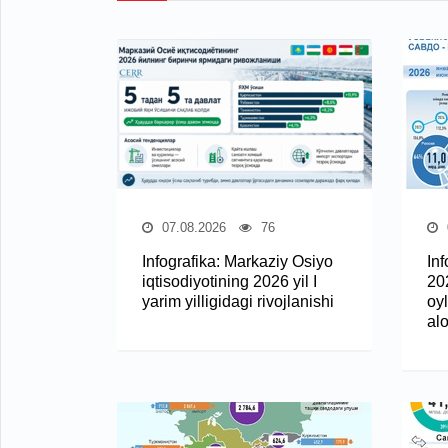
07.08.2026
76
Infografika: Markaziy Osiyo
In
iqtisodiyotining 2026 yil I
20
yarim yilligidagi rivojlanishi
oy
al