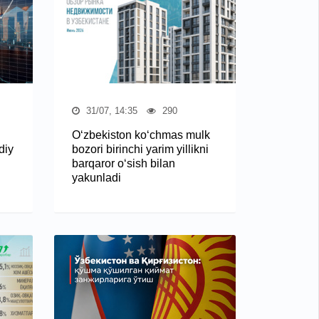
31/07, 14:35
290
O‘zbekiston ko‘chmas mulk
diy
bozori birinchi yarim yillikni
barqaror o‘sish bilan
yakunladi