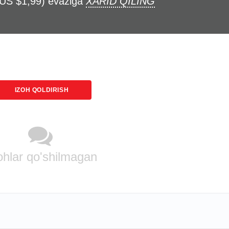
(US $1,99) evaziga
XARID QILING
IZOH QOLDIRISH
ohlar qo'shilmagan