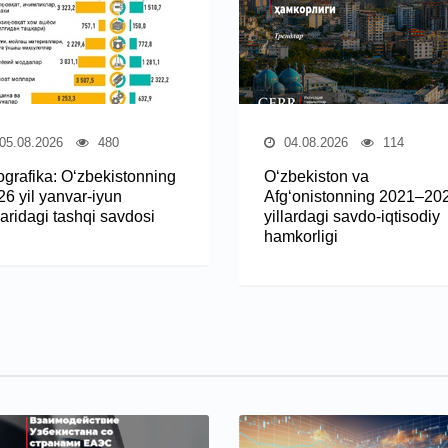
05.08.2026
480
04.08.2026
114
fografika: O‘zbekistonning
O‘zbekiston va
26 yil yanvar-iyun
Afg‘onistonning 2021–20
laridagi tashqi savdosi
yillardagi savdo-iqtisodiy
hamkorligi