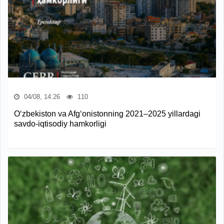
04/08, 14:26
110
O‘zbekiston va Afg‘onistonning 2021–2025 yillardagi
savdo-iqtisodiy hamkorligi