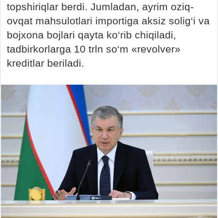
topshiriqlar berdi. Jumladan, ayrim oziq-
ovqat mahsulotlari importiga aksiz solig‘i va
bojxona bojlari qayta ko‘rib chiqiladi,
tadbirkorlarga 10 trln so‘m «revolver»
kreditlar beriladi.