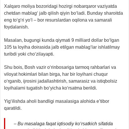
Xalqaro moliya bozoridagi hozirgi nobarqaror vaziyatda
chetdan mablag‘ jalb qilish qiyin bo‘ladi. Bunday sharoitda
eng to‘g‘ri yo‘l – bor resurslardan oqilona va samarali
foydalanish.
Masalan, bugungi kunda qiymati 9 milliard dollar bo‘lgan
105 ta loyiha doirasida jalb etilgan mablag‘lar ishlatilmay
turibdi yoki cho‘zilayapti.
Shu bois, Bosh vazir o‘rinbosariga tarmoq rahbarlari va
viloyat hokimlari bilan birga, har bir loyihani chuqur
o‘rganib, ijrosini jadallashtirish, samarasiz va istiqbolsiz
loyihalarni tugatish bo‘yicha ko‘rsatma berildi.
Yig‘ilishda aholi bandligi masalasiga alohida e’tibor
qaratildi.
– Bu masalaga faqat iqtisodiy ko‘rsatkich sifatida