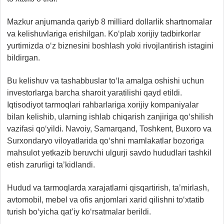
Mazkur anjumanda qariyb 8 milliard dollarlik shartnomalar
va kelishuvlariga erishilgan. Ko‘plab xorijiy tadbirkorlar
yurtimizda o‘z biznesini boshlash yoki rivojlantirish istagini
bildirgan.
Bu kelishuv va tashabbuslar to‘la amalga oshishi uchun
investorlarga barcha sharoit yaratilishi qayd etildi.
Iqtisodiyot tarmoqlari rahbarlariga xorijiy kompaniyalar
bilan kelishib, ularning ishlab chiqarish zanjiriga qo‘shilish
vazifasi qo‘yildi. Navoiy, Samarqand, Toshkent, Buxoro va
Surxondaryo viloyatlarida qo‘shni mamlakatlar bozoriga
mahsulot yetkazib beruvchi ulgurji savdo hududlari tashkil
etish zarurligi ta’kidlandi.
Hudud va tarmoqlarda xarajatlarni qisqartirish, ta’mirlash,
avtomobil, mebel va ofis anjomlari xarid qilishni to‘xtatib
turish bo‘yicha qat’iy ko‘rsatmalar berildi.