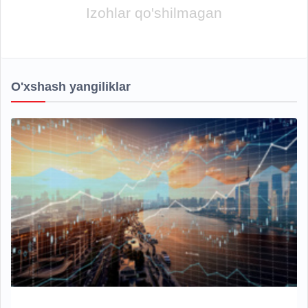
Izohlar qo'shilmagan
O'xshash yangiliklar