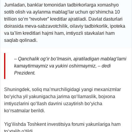
Jumladan, banklar tomonidan tadbirkorlarga xomashyo
sotib olish va aylanma mablag‘lar uchun qo‘shimcha 10
trillion so‘m “revolver” kreditlar ajratiladi. Davlat dasturlari
doirasida meva-sabzavotchilik, oilaviy tadbirkorlik, ipoteka
va ta’lim kreditlari hajmi ham, imtiyozli stavkalari ham
saqlab qolinadi.
– Qanchalik og‘ir bo‘lmasin, ajratiladigan mablag‘larni
kamaytirmaymiz va yukini oshirmaymiz, – dedi
Prezident.
Shuningdek, soliq ma’murchiligidagi yangi mexanizmlar
bo‘yicha yil yakunigacha jarima qo‘llamaslik, bojxona
imtiyozlarini qo‘llash davrini uzaytirish bo‘yicha
ko‘rsatmalar berildi.
Yig‘ilishda Toshkent investitsiya forumi yakunlariga ham
to‘xtalib o‘tildi.