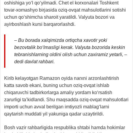
oshishiga yo‘l qo‘yilmadi. Chet el korxonalari Toshkent
tovar-xomashyo birjasida oziq-ovqat mahsulotlarini sotishi
uchun qo‘shimcha sharoit yaratildi. Valyuta bozori va
ayirboshlash kursi barqarorlashdi.
– Bu borada xalqimizda ortiqcha xavotir yoki
bezovtalik bo‘lmasligi kerak. Valyuta bozorida keskin
tebranishlarning oldini olish uchun zaxiramiz yetarli, –
dedi davlat rahbari.
Kirib kelayotgan Ramazon oyida narxni arzonlashtirish
katta savob ekani, buning uchun oziq-ovqat ishlab
chiqaruvchi tadbirkorlarga amaliy yordam ko‘rsatish
zarurligi ta’kidlandi. Shu maqsadda oziq-ovqat mahsulotlari
importi uchun avval berilgan imtiyozli mablag‘larni
qaytarish muddati yil yakuniga qadar uzaytirildi.
Bosh vazir rahbarligida respublika shtabi hamda hokimlar