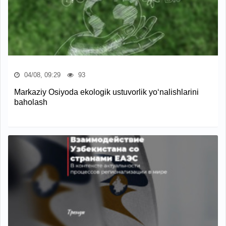
04/08, 09:29
93
Markaziy Osiyoda ekologik ustuvorlik yo‘nalishlarini
baholash