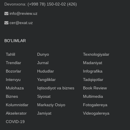
Devonxona:
(+998 78) 150-02-02 (426)
info@review.uz
cer@exat.uz
BO'LIMLAR
Tahlil
Dunyo
Texnologiyalar
Trendlar
Jurnal
Madaniyat
Bozorlar
Hududlar
Infografika
Intervyu
Yangiliklar
Tadqiqotlar
Mulohaza
Iqtisodiyot va biznes
Book Review
Biznes
Siyosat
Multimedia
Kolumnistlar
Markaziy Osiyo
Fotogalereya
Akselerator
Jamiyat
Videogalereya
COVID-19