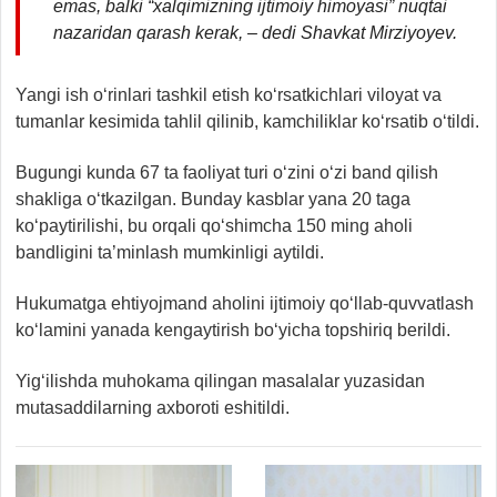
emas, balki “xalqimizning ijtimoiy himoyasi” nuqtai
nazaridan qarash kerak, – dedi Shavkat Mirziyoyev.
Yangi ish o‘rinlari tashkil etish ko‘rsatkichlari viloyat va
tumanlar kesimida tahlil qilinib, kamchiliklar ko‘rsatib o‘tildi.
Bugungi kunda 67 ta faoliyat turi o‘zini o‘zi band qilish
shakliga o‘tkazilgan. Bunday kasblar yana 20 taga
ko‘paytirilishi, bu orqali qo‘shimcha 150 ming aholi
bandligini ta’minlash mumkinligi aytildi.
Hukumatga ehtiyojmand aholini ijtimoiy qo‘llab-quvvatlash
ko‘lamini yanada kengaytirish bo‘yicha topshiriq berildi.
Yig‘ilishda muhokama qilingan masalalar yuzasidan
mutasaddilarning axboroti eshitildi.