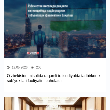
19.05.2026
206
O‘zbekiston misolida raqamli iqtisodiyotda tadbirkorlik
sub’yektlari faoliyatini baholash