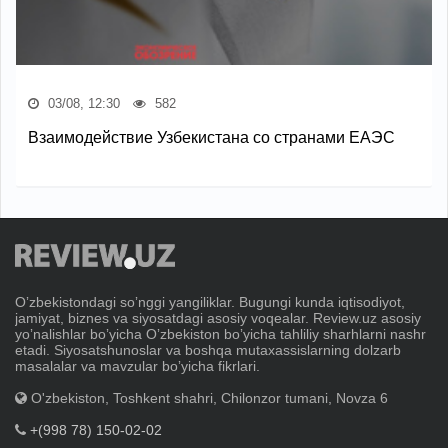
03/08, 12:30
582
Взаимодействие Узбекистана со странами ЕАЭС
Oʼzbekistondagi soʼnggi yangiliklar. Bugungi kunda iqtisodiyot,
jamiyat, biznes va siyosatdagi asosiy voqealar. Review.uz asosiy
yoʼnalishlar boʼyicha Oʼzbekiston boʼyicha tahliliy sharhlarni nashr
etadi. Siyosatshunoslar va boshqa mutaxassislarning dolzarb
masalalar va mavzular boʼyicha fikrlari.
O'zbekiston, Toshkent shahri, Chilonzor tumani, Novza 6
+(998 78) 150-02-02