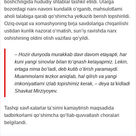
boshchiligida hududiy shtablar tashkil etildi. Ularga
bozordagi narx-navoni kundalik o‘rganib, mahsulotlarni
aholi talabiga qarab qo‘shimcha yetkazib berish topshirildi.
Oziq-ovqat va xomashyoning birja savdolariga chiqarilishi
ustidan kunlik nazorat o‘rnatish, sun’iy ravishda narx
oshishining oldini olish vazifasi qo‘yildi.
– Hozir dunyoda murakkab davr davom etayapti, har
kuni yangi sinovlar bilan to‘qnash kelayapmiz. Lekin,
ertaga nima bo‘ladi, deb kutib o‘tirish yaramaydi.
Muammolarni tezkor aniqlab, hal qilish va yangi
imkoniyatlarni izlab topishimiz kerak, – deya ta’kidladi
Shavkat Mirziyoyev.
Tashqi xavf-xatarlar ta’sirini kamaytirish maqsadida
tadbirkorlarni qo‘shimcha qo‘llab-quvvatlash choralari
belgilandi.