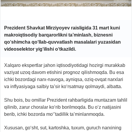
Prezident Shavkat Mirziyoyev raisligida 31 mart kuni
makroiqtisodiy barqarorlikni ta’minlash, biznesni
qo‘shimcha qo‘llab-quvvatlash masalalari yuzasidan
videoselektor yig‘ilishi o‘tkazildi.
Xalqaro ekspertlar jahon iqtisodiyotidagi hozirgi murakkab
vaziyat uzoq davom etishini prognoz qilishmoqda. Bu esa
ichki bozordagi narx-navoga, ayniqsa, oziq-ovqat narxlari
va inflyasiyaga salbiy ta’sir ko‘rsatmay qolmaydi, albatta.
Shu bois, bu omillar Prezident rahbarligida muntazam tahlil
qilinib, zarur choralar ko‘rib borilmoqda. Bu o‘z natijasini
berib, ichki bozorda mo‘’tadillik ta’minlanmoqda.
Xususan, go‘sht, sut, kartoshka, tuxum, guruch narxining