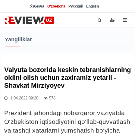
Ўзбекча
O'zbekcha
Русский
English
Yangiliklar
Valyuta bozorida keskin tebranishlarning
oldini olish uchun zaxiramiz yetarli -
Shavkat Mirziyoyev
1.04.2022 09:20
578
Prezident jahondagi nobarqaror vaziyatda
O‘zbekiston iqtisodiyotini qo‘llab-quvvatlash
va tashqi xatarlarni yumshatish bo‘yicha