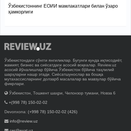
Ўзбекистоннинг ЕОИИ мамлакатлари билан ўзаро
ҳамкорлиги
Ўзбекистондаги сўнгги янгиликлар. Бугунги кунда иқтисодиёт,
жамият, бизнес ва сиёсатдаги асосий воқеалар. Review.uz
асосий йўналишлар бўйича Ўзбекистон бўйича таҳлилий
шарҳларни нашр этади. Сиёсатшунослар ва бошқа
мутахассисларнинг долзарб масалалар ва мавзулар бўйича
фикрлари.
Ўзбекистон, Тошкент шаҳри, Чилонзор тумани, Новза 6
+(998 78) 150-02-02
Devonxona:
(+998 78) 150-02-02 (426)
info@review.uz
cer@exat.uz