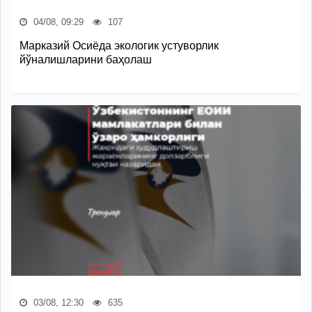
04/08, 09:29
107
Марказий Осиёда экологик устуворлик
йўналишларини баҳолаш
03/08, 12:30
635