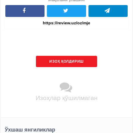
ИЗОҲ ҚОЛДИРИШ
Изоҳлар қўшилмаган
Ўхшаш янгиликлар