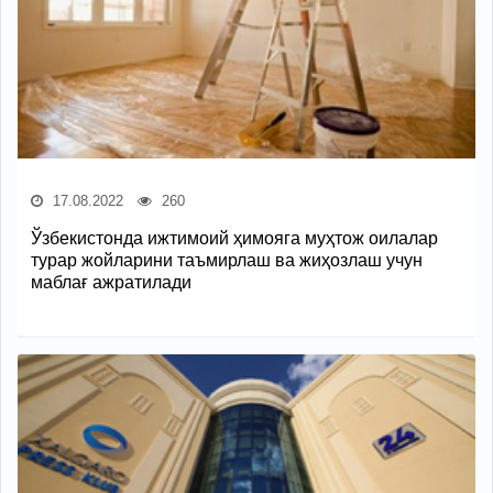
17.08.2022
260
Ўзбекистонда ижтимоий ҳимояга муҳтож оилалар
турар жойларини таъмирлаш ва жиҳозлаш учун
маблағ ажратилади