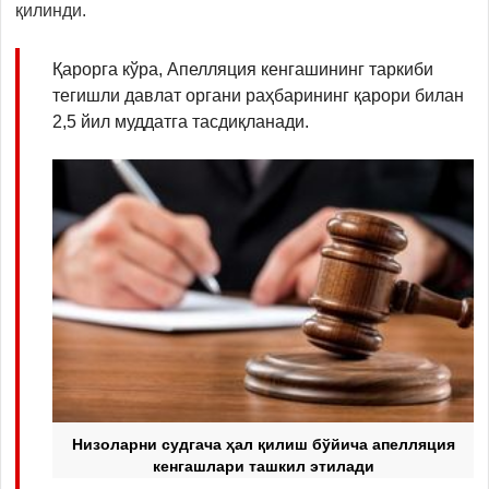
қилинди.
Қарорга кўра, Апелляция кенгашининг таркиби
тегишли давлат органи раҳбарининг қарори билан
2,5 йил муддатга тасдиқланади.
Низоларни судгача ҳал қилиш бўйича апелляция
кенгашлари ташкил этилади