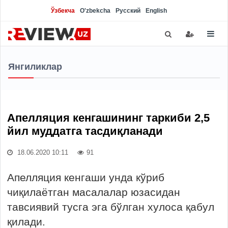
Ўзбекча
O'zbekcha
Русский
English
Янгиликлар
Апелляция кенгашининг таркиби 2,5
йил муддатга тасдиқланади
18.06.2020 10:11
91
Апелляция кенгаши унда кўриб
чиқилаётган масалалар юзасидан
тавсиявий тусга эга бўлган хулоса қабул
қилади.