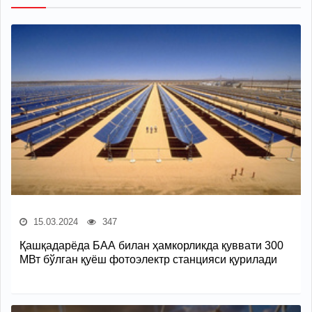
15.03.2024
347
Қашқадарёда БАА билан ҳамкорликда қуввати 300
МВт бўлган қуёш фотоэлектр станцияси қурилади