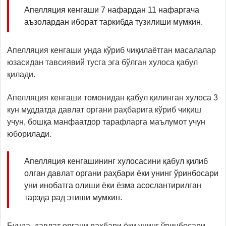
Апелляция кенгаши 7 нафардан 11 нафаргача
аъзолардан иборат таркибда тузилиши мумкин.
Апелляция кенгаши унда кўриб чиқилаётган масалалар
юзасидан тавсиявий тусга эга бўлган хулоса қабул
қилади.
Апелляция кенгаши томонидан қабул қилинган хулоса 3
кун муддатда давлат органи раҳбарига кўриб чиқиш
учун, бошқа манфаатдор тарафларга маълумот учун
юборилади.
Апелляция кенгашининг хулосасини қабул қилиб
олган давлат органи раҳбари ёки унинг ўринбосари
уни инобатга олиши ёки ёзма асослантирилган
тарзда рад этиши мумкин.
Бунда, давлат органи раҳбари ёки унинг ўринбосари