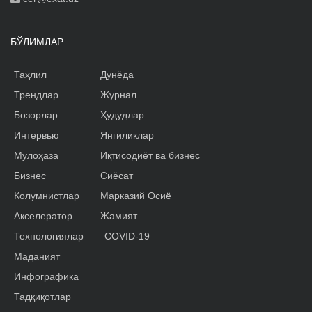
БЎЛИМЛАР
Таҳлил
Дунёда
Трендлар
Журнал
Бозорлар
Ҳудудлар
Интервью
Янгиликлар
Мулоҳаза
Иқтисодиёт ва бизнес
Бизнес
Сиёсат
Колумнистлар
Марказий Осиё
Акселератор
Жамият
Технологиялар
COVID-19
Маданият
Инфографика
Тадқиқотлар