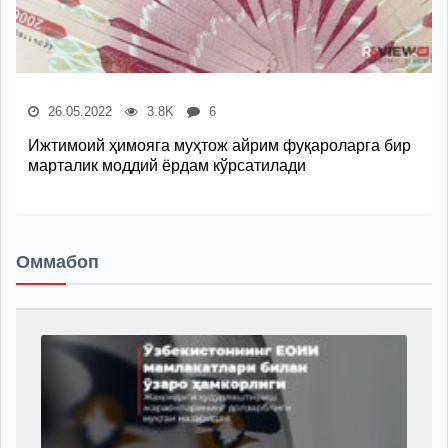
26.05.2022
3.8K
6
Ижтимоий ҳимояга муҳтож айрим фуқароларга бир
марталик моддий ёрдам кўрсатилади
Оммабоп