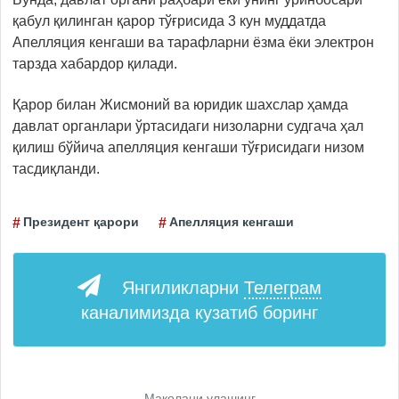
қабул қилинган қарор тўғрисида 3 кун муддатда
Апелляция кенгаши ва тарафларни ёзма ёки электрон
тарзда хабардор қилади.
Қарор билан Жисмоний ва юридик шахслар ҳамда
давлат органлари ўртасидаги низоларни судгача ҳал
қилиш бўйича апелляция кенгаши тўғрисидаги низом
тасдиқланди.
Президент қарори
Апелляция кенгаши
Янгиликларни
Телеграм
каналимизда кузатиб боринг
Мақолани улашинг