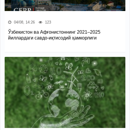
04/08, 14:26
123
Ўзбекистон ва Афғонистоннинг 2021–2025
йиллардаги савдо-иқтисодий ҳамкорлиги