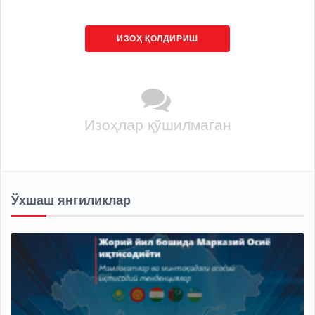
ИЗОҲ ҚОЛДИРИШ
Изоҳлар қўшилмаган
Ўхшаш янгиликлар