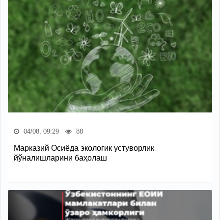
04/08, 09:29
88
Марказий Осиёда экологик устуворлик
йўналишларини баҳолаш