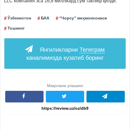
LLC компания эса 16,8 миллиард сўм таклиф қилди.
Ўзбекистон
БАА
“Чорсу” меҳмонхонаси
Тошкент
Янгиликларни
Телеграм
каналимизда кузатиб боринг
Мақолани улашинг