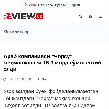
Ўзбекча
O'zbekcha
Русский
English
Янгиликлар
Араб компанияси "Чорсу"
меҳмонхонаси 16,9 млрд сўмга сотиб
олди
18.02.2020 12:04
167
Узоқ вақтдан буён фойдаланилмаётган
Тошкентдаги "Чорсу" меҳмонхонаси
ниҳоят сотилди. 10 соатга яқин давом