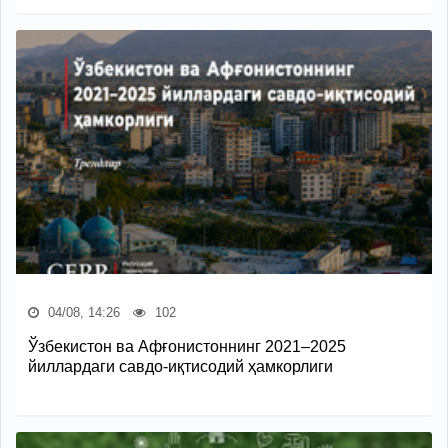
04/08, 14:26
102
Ўзбекистон ва Афғонистоннинг 2021–2025
йиллардаги савдо-иқтисодий ҳамкорлиги