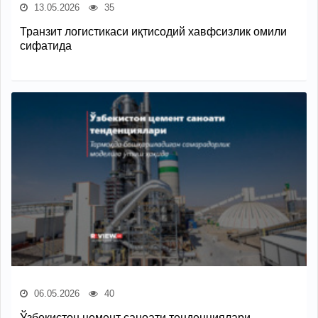
13.05.2026
35
Транзит логистикаси иқтисодий хавфсизлик омили
сифатида
06.05.2026
40
Ўзбекистон цемент саноати тенденциялари