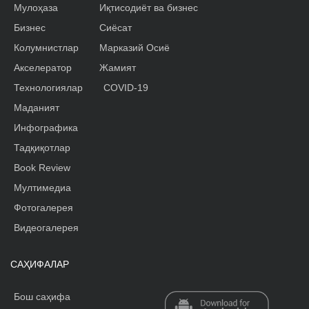
Мулоҳаза
Иқтисодиёт ва бизнес
Бизнес
Сиёсат
Колумнистлар
Марказий Осиё
Акселератор
Жамият
Технологиялар
COVID-19
Маданият
Инфографика
Тадқиқотлар
Book Review
Мултимедиа
Фотогалерея
Видеогалерея
САҲИФАЛАР
Бош саҳифа