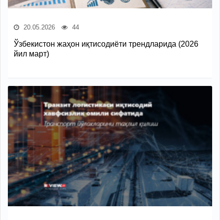
20.05.2026
44
Ўзбекистон жаҳон иқтисодиёти трендларида (2026
йил март)