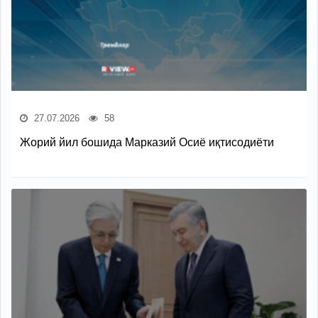
27.07.2026
58
Жорий йил бошида Марказий Осиё иқтисодиёти