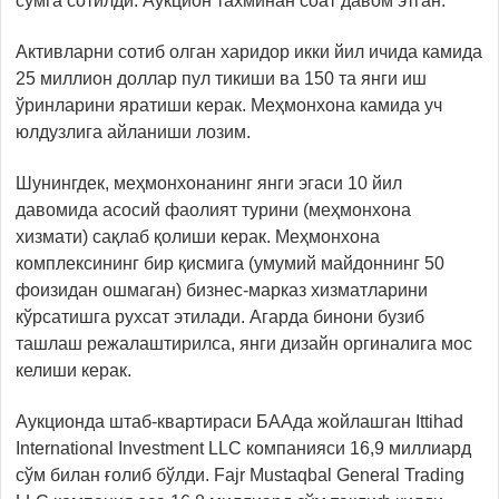
сўмга сотилди. Аукцион тахминан соат давом этган.
Активларни сотиб олган харидор икки йил ичида камида
25 миллион доллар пул тикиши ва 150 та янги иш
ўринларини яратиши керак. Меҳмонхона камида уч
юлдузлига айланиши лозим.
Шунингдек, меҳмонхонанинг янги эгаси 10 йил
давомида асосий фаолият турини (меҳмонхона
хизмати) сақлаб қолиши керак. Меҳмонхона
комплексининг бир қисмига (умумий майдоннинг 50
фоизидан ошмаган) бизнес-марказ хизматларини
кўрсатишга рухсат этилади. Агарда бинони бузиб
ташлаш режалаштирилса, янги дизайн оргиналига мос
келиши керак.
Аукционда штаб-квартираси БААда жойлашган Ittihad
International Investment LLC компанияси 16,9 миллиард
сўм билан ғолиб бўлди. Fajr Mustaqbal General Trading