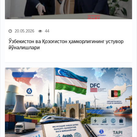
20.05.2026
44
Ўзбекистон ва Қозоғистон ҳамкорлигининг устувор
йўналишлари