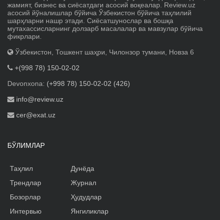
жамият, бизнес ва сиёсатдаги асосий воқеалар. Review.uz
асосий йўналишлар бўйича Ўзбекистон бўйича таҳлилий
шарҳларни нашр этади. Сиёсатшунослар ва бошқа
мутахассисларнинг долзарб масалалар ва мавзулар бўйича
фикрлари.
Ўзбекистон, Тошкент шаҳри, Чилонзор тумани, Новза 6
+(998 78) 150-02-02
Devonxona:
(+998 78) 150-02-02 (426)
info@review.uz
cer@exat.uz
БЎЛИМЛАР
Таҳлил
Дунёда
Трендлар
Журнал
Бозорлар
Ҳудудлар
Интервью
Янгиликлар