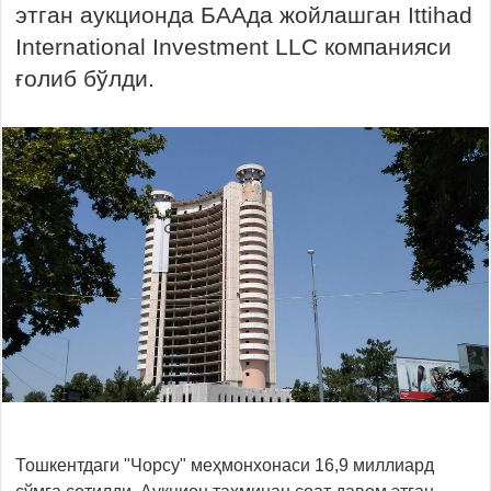
этган аукционда БААда жойлашган Ittihad
International Investment LLC компанияси
ғолиб бўлди.
Тошкентдаги "Чорсу" меҳмонхонаси 16,9 миллиард