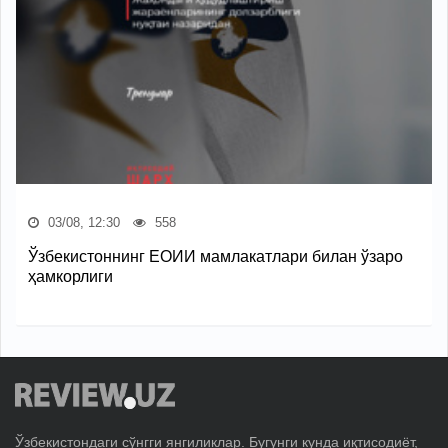
03/08, 12:30
558
Ўзбекистоннинг ЕОИИ мамлакатлари билан ўзаро
ҳамкорлиги
Ўзбекистондаги сўнгги янгиликлар. Бугунги кунда иқтисодиёт,