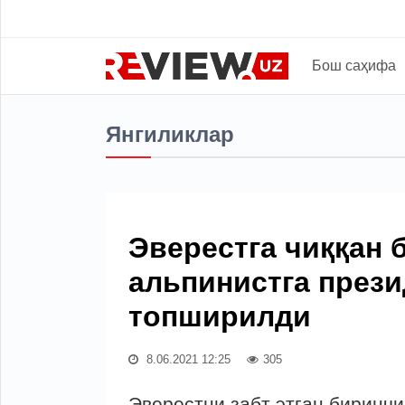
Бош саҳифа
Янгиликлар
Эверестга чиққан 
альпинистга презид
топширилди
8.06.2021 12:25
305
Эверестни забт этган биринчи