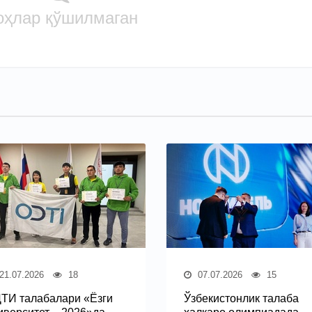
оҳлар қўшилмаган
21.07.2026
18
07.07.2026
15
ТИ талабалари «Ёзги
Ўзбекистонлик талаба