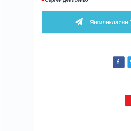
Сергей Денисенко
Янгиликларни