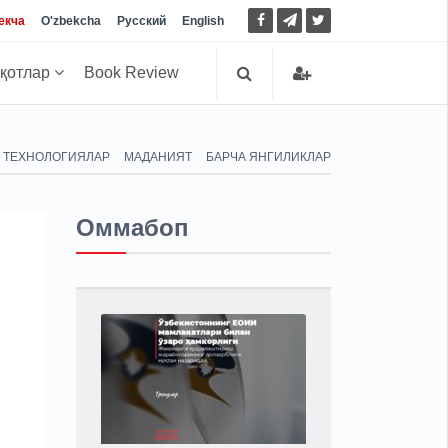
екча
O'zbekcha
Русский
English
иқотлар
Book Review
ТЕХНОЛОГИЯЛАР
МАДАНИЯТ
БАРЧА ЯНГИЛИКЛАР
Оммабоп