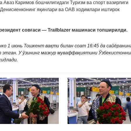
а Аваз Каримов бошчилигидаги Туризм ва спорт вазирлиги
 Денисиенконинг яқинлари ва ОАВ ходимлари иштирок
резидент совғаси — Trailblazer машинаси топширилди.
ко 1 июнь Тошкент вақти билан соат 16:45 да сайёранин
т этган. У ўзининг мазкур муваффақиятини Ўзбекистонни
кидлади.