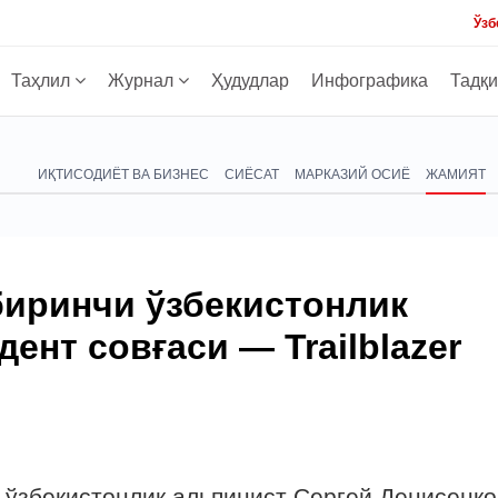
Ўзб
Таҳлил
Журнал
Ҳудудлар
Инфографика
Тадқ
ИҚТИСОДИЁТ ВА БИЗНЕС
СИЁСАТ
МАРКАЗИЙ ОСИЁ
ЖАМИЯТ
биринчи ўзбекистонлик
ент совғаси — Trailblazer
 ўзбекистонлик альпинист Сергей Денисенко