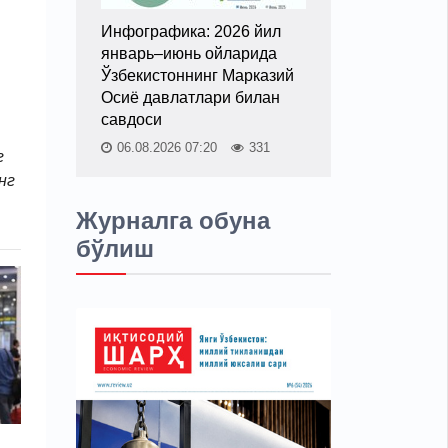
Инфографика: 2026 йил
январь–июнь ойларида
Ўзбекистоннинг Марказий
Осиё давлатлари билан
савдоси
06.08.2026 07:20
331
г
нг
Журналга обуна
бўлиш