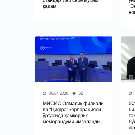
стандартлар сари муҳим
ун
қадам
“Э
но
06.04.2026
32
МИСИС Олмалиқ филиали
Жа
ва “Цифра” корпорацияси
би
ўртасида ҳамкорлик
та
меморандуми имзоланди
бў
юр