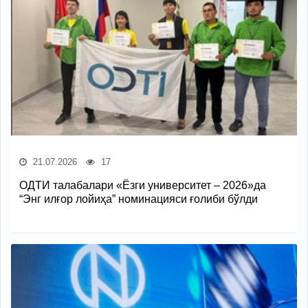
21.07.2026
17
ОДТИ талабалари «Ёзги университет – 2026»да
“Энг илғор лойиҳа” номинацияси ғолиби бўлди