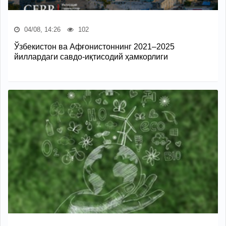
04/08, 14:26
102
Ўзбекистон ва Афғонистоннинг 2021–2025
йиллардаги савдо-иқтисодий ҳамкорлиги