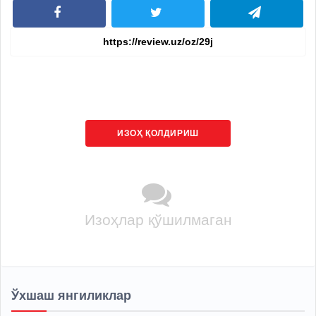
ИЗОҲ ҚОЛДИРИШ
Изоҳлар қўшилмаган
Ўхшаш янгиликлар