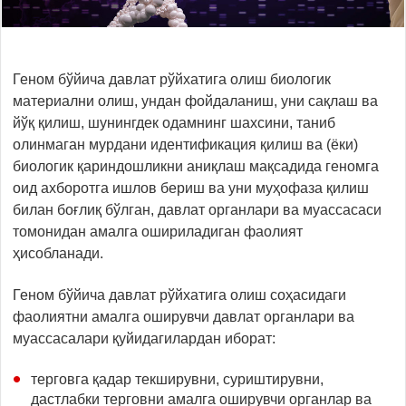
Геном бўйича давлат рўйхатига олиш биологик
материални олиш, ундан фойдаланиш, уни сақлаш ва
йўқ қилиш, шунингдек одамнинг шахсини, таниб
олинмаган мурдани идентификация қилиш ва (ёки)
биологик қариндошликни аниқлаш мақсадида геномга
оид ахборотга ишлов бериш ва уни муҳофаза қилиш
билан боғлиқ бўлган, давлат органлари ва муассасаси
томонидан амалга ошириладиган фаолият
ҳисобланади.
Геном бўйича давлат рўйхатига олиш соҳасидаги
фаолиятни амалга оширувчи давлат органлари ва
муассасалари қуйидагилардан иборат:
терговга қадар текширувни, суриштирувни,
дастлабки терговни амалга оширувчи органлар ва