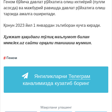
Геном бўйича давлат рўйхатига олиш ихтиёрий (пулли
асосда) ва мажбурий равишда давлат рўйхатига олиш
тарзида амалга оширилади.
Қонун 2023 йил 1 январдан эътиборан кучга киради.
Ҳужжат ҳақидаги тўлиқ маълумот билан
www.lex.uz сайти орқали танишиш мумкин.
Геном
Янгиликларни
Телеграм
каналимизда кузатиб боринг
Мақолани улашинг