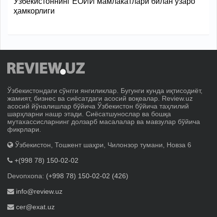
Ўзбекистоннинг ЕОИИ мамлакатлари билан ўзаро
ҳамкорлиги
Ўзбекистондаги сўнгги янгиликлар. Бугунги кунда иқтисодиёт,
жамият, бизнес ва сиёсатдаги асосий воқеалар. Review.uz
асосий йўналишлар бўйича Ўзбекистон бўйича таҳлилий
шарҳларни нашр этади. Сиёсатшунослар ва бошқа
мутахассисларнинг долзарб масалалар ва мавзулар бўйича
фикрлари.
Ўзбекистон, Тошкент шаҳри, Чилонзор тумани, Новза 6
+(998 78) 150-02-02
Devonxona:
(+998 78) 150-02-02 (426)
info@review.uz
cer@exat.uz