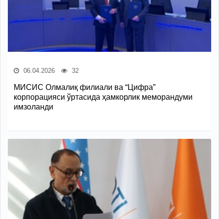
06.04.2026
32
МИСИС Олмалиқ филиали ва “Цифра”
корпорацияси ўртасида ҳамкорлик меморандуми
имзоланди