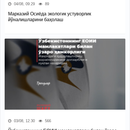
04/08, 09:29
89
Марказий Осиёда экологик устуворлик
йўналишларини баҳолаш
03/08, 12:30
566