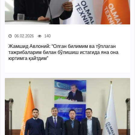
06.02.2026
140
Жамшид Авлоний: “Олган билимим ва тўплаган
тажрибаларим билан бўлишиш истагида яна она
юртимга қайтдим”