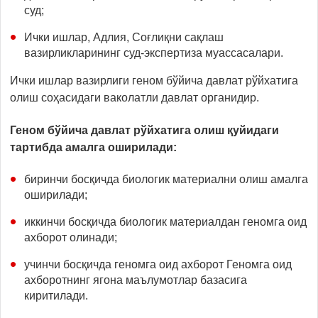
суд;
Ички ишлар, Адлия, Соғлиқни сақлаш
вазирликларининг суд-экспертиза муассасалари.
Ички ишлар вазирлиги геном бўйича давлат рўйхатига
олиш соҳасидаги ваколатли давлат органидир.
Геном бўйича давлат рўйхатига олиш қуйидаги
тартибда амалга оширилади:
биринчи босқичда биологик материални олиш амалга
оширилади;
иккинчи босқичда биологик материалдан геномга оид
ахборот олинади;
учинчи босқичда геномга оид ахборот Геномга оид
ахборотнинг ягона маълумотлар базасига
киритилади.