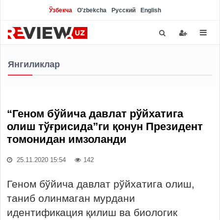
Ўзбекча
O'zbekcha
Русский
English
Янгиликлар
“Геном бўйича давлат рўйхатига
олиш тўғрисида”ги қонун Президент
томонидан имзоланди
25.11.2020 15:54
142
Геном бўйича давлат рўйхатига олиш,
таниб олинмаган мурдани
идентификация қилиш ва биологик