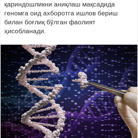
қариндошликни аниқлаш мақсадида
геномга оид ахборотга ишлов бериш
билан боғлиқ бўлган фаолият
ҳисобланади.