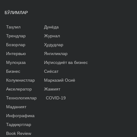
БЎЛИМЛАР
Таҳлил
Дунёда
Трендлар
Журнал
Бозорлар
Ҳудудлар
Интервью
Янгиликлар
Мулоҳаза
Иқтисодиёт ва бизнес
Бизнес
Сиёсат
Колумнистлар
Марказий Осиё
Акселератор
Жамият
Технологиялар
COVID-19
Маданият
Инфографика
Тадқиқотлар
Book Review