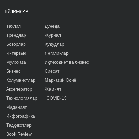
БЎЛИМЛАР
Таҳлил
Дунёда
Трендлар
Журнал
Бозорлар
Ҳудудлар
Интервью
Янгиликлар
Мулоҳаза
Иқтисодиёт ва бизнес
Бизнес
Сиёсат
Колумнистлар
Марказий Осиё
Акселератор
Жамият
Технологиялар
COVID-19
Маданият
Инфографика
Тадқиқотлар
Book Review