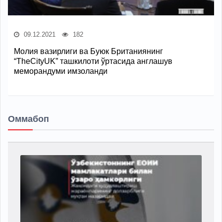
09.12.2021
182
Молия вазирлиги ва Буюк Британиянинг
“TheCityUK” ташкилоти ўртасида англашув
меморандуми имзоланди
Оммабоп