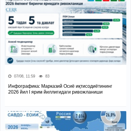
07/08, 11:59
83
Инфографика: Марказий Осиё иқтисодиётининг
2026 йил I ярим йиллигидаги ривожланиши