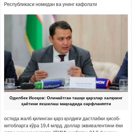
Республикаси номидан ва унинг кафолати
Одилбек Исоқов: Олинаётган ташқи қарзлар халқнинг
ҳаётини яхшилаш мақсадида сарфланяпти
остида жалб қилинган қарз қолдиғи дастлабки ҳисоб-
китобларга кўра 19,4 млрд. доллар эквивалентини ёки