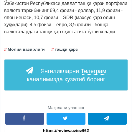
Ўзбекистон Республикаси давлат ташқи қарзи портфели
валюта таркибининг 69,4 фоизи - доллар, 11,9 фоизи -
япон иенаси, 10,7 фоизи – SDR (махсус қарз олиш
ҳуқуқлари), 4,5 фоизи – евро, 3,5 фоизи - бошқа
валюталардаги ташқи қарз ҳиссасига тўғри келади.
Молия вазирлиги
ташқи қарз
Янгиликларни
Телеграм
каналимизда кузатиб боринг
Мақолани улашинг