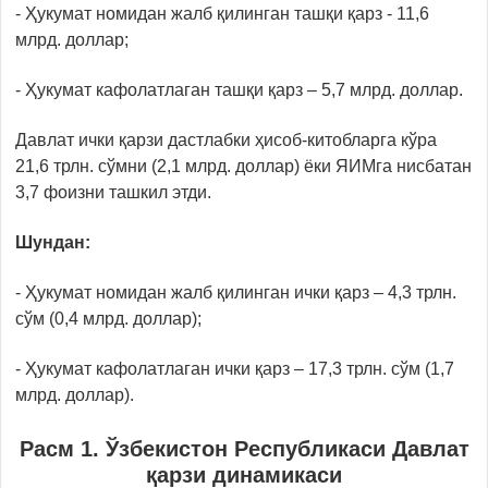
- Ҳукумат номидан жалб қилинган ташқи қарз - 11,6
млрд. доллар;
- Ҳукумат кафолатлаган ташқи қарз – 5,7 млрд. доллар.
Давлат ички қарзи дастлабки ҳисоб-китобларга кўра
21,6 трлн. сўмни (2,1 млрд. доллар) ёки ЯИМга нисбатан
3,7 фоизни ташкил этди.
Шундан:
- Ҳукумат номидан жалб қилинган ички қарз – 4,3 трлн.
сўм (0,4 млрд. доллар);
- Ҳукумат кафолатлаган ички қарз – 17,3 трлн. сўм (1,7
млрд. доллар).
Расм 1. Ўзбекистон Республикаси Давлат
қарзи динамикаси