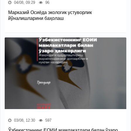
04/08, 09:29
96
Марказий Осиёда экологик устуворлик
йўналишларини баҳолаш
03/08, 12:30
597
Ўзбекистоннинг ЕОИИ мамлакатлари билан ўзаро