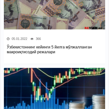
05.01.2022
366
Ўзбекистоннинг кейинги 5 йилга мўлжалланган
макроиқтисодий режалари