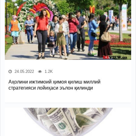
24.05.2022
1.2K
Аҳолини ижтимоий ҳимоя қилиш миллий
стратегияси лойиҳаси эълон қилинди