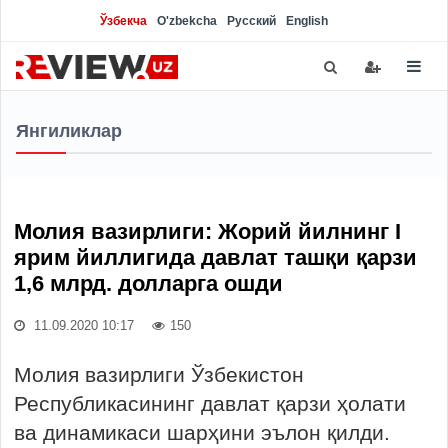
Ўзбекча
O'zbekcha
Русский
English
Янгиликлар
Молия вазирлиги: Жорий йилнинг I
ярим йиллигида давлат ташқи қарзи
1,6 млрд. долларга ошди
11.09.2020 10:17
150
Молия вазирлиги Ўзбекистон
Республикасининг давлат қарзи ҳолати
ва динамикаси шарҳини эълон қилди.