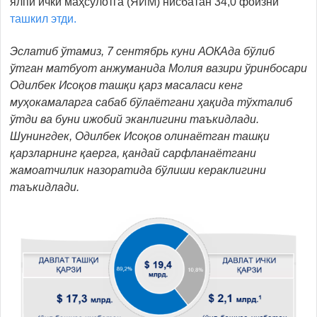
ялпи ички маҳсулотга (ЯИМ) нисбатан 34,0 фоизни
ташкил этди.
Эслатиб ўтамиз,
7 сентябрь куни АОКАда бўлиб
ўтган матбуот анжуманида Молия вазири ўринбосари
Одилбек Исоқов ташқи қарз масаласи кенг
муҳокамаларга сабаб бўлаётгани ҳақида тўхталиб
ўтди ва буни ижобий эканлигини таъкидлади.
Шунингдек,
Одилбек Исоқов олинаётган
ташқи
қарзларнинг қаерга, қандай сарфланаётгани
жамоатчилик назоратида бўлиши кераклигини
таъкидлади.