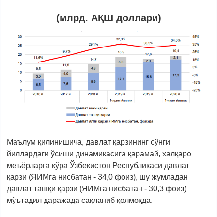
(млрд. АҚШ доллари)
Маълум қилинишича, давлат қарзининг сўнги
йиллардаги ўсиши динамикасига қарамай, халқаро
меъёрларга кўра Ўзбекистон Республикаси давлат
қарзи (ЯИМга нисбатан - 34,0 фоиз), шу жумладан
давлат ташқи қарзи (ЯИМга нисбатан - 30,3 фоиз)
мўътадил даражада сақланиб қолмоқда.