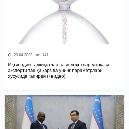
29.04.2022
141
Иқтисодий тадқиқотлар ва ислоҳотлар маркази
эксперти ташқи қарз ва унинг параметрлари
хусусида гапирди (+видео)