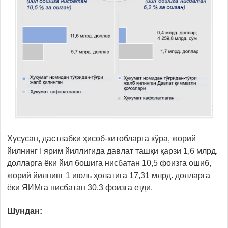
Хусусан, дастлабки ҳисоб-китобларга кўра, жорий
йилнинг I ярим йиллигида давлат ташқи қарзи 1,6 млрд.
долларга ёки йил бошига нисбатан 10,5 фоизга ошиб,
жорий йилнинг 1 июль ҳолатига 17,31 млрд. долларга
ёки ЯИМга нисбатан 30,3 фоизга етди.
Шундан: