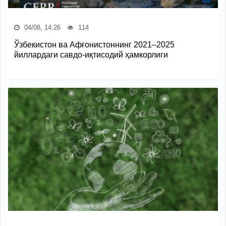
04/08, 14:26
114
Ўзбекистон ва Афғонистоннинг 2021–2025
йиллардаги савдо-иқтисодий ҳамкорлиги