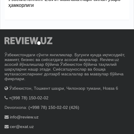
ҳамкорлиги
Ўзбекистондаги сўнгги янгиликлар. Бугунги кунда иқтисодиёт,
жамият, бизнес ва сиёсатдаги асосий воқеалар. Review.uz
асосий йўналишлар бўйича Ўзбекистон бўйича таҳлилий
шарҳларни нашр этади. Сиёсатшунослар ва бошқа
мутахассисларнинг долзарб масалалар ва мавзулар бўйича
фикрлари.
Ўзбекистон, Тошкент шаҳри, Чилонзор тумани, Новза 6
+(998 78) 150-02-02
Devonxona:
(+998 78) 150-02-02 (426)
info@review.uz
cer@exat.uz