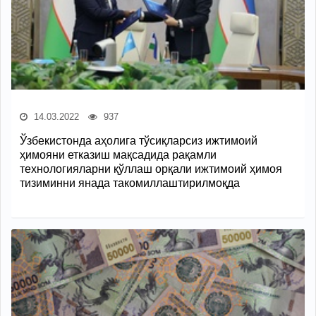
14.03.2022
937
Ўзбекистонда аҳолига тўсиқларсиз ижтимоий
ҳимояни етказиш мақсадида рақамли
технологияларни қўллаш орқали ижтимоий ҳимоя
тизиминни янада такомиллаштирилмоқда