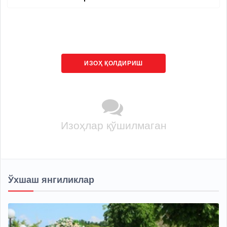
ИЗОҲ ҚОЛДИРИШ
Изоҳлар қўшилмаган
Ўхшаш янгиликлар