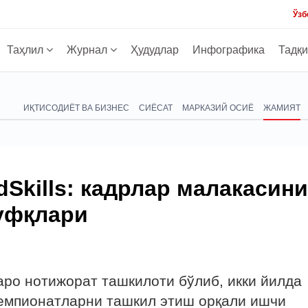
Ўзб
Таҳлил
Журнал
Ҳудудлар
Инфографика
Тадқ
ИҚТИСОДИЁТ ВА БИЗНЕС
СИЁСАТ
МАРКАЗИЙ ОСИЁ
ЖАМИЯТ
dSkills: кадрлар малакасини
уфқлари
алқаро нотижорат ташкилоти бўлиб, икки йилда
чемпионатларни ташкил этиш орқали ишчи