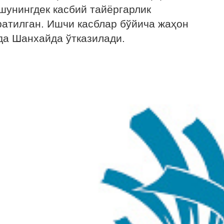
шунингдек касбий тайёргарлик
атилган. Ишчи касблар бўйича жаҳон
да Шанхайда ўтказилади.