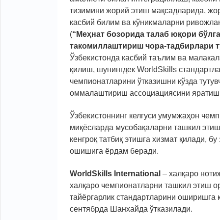
тизимини жорий этиш мақсадларида, жо
касбий билим ва кўникмаларни ривожла
(
“Меҳнат бозорида талаб юқори бўлг
такомиллаштириш чора-тадбирлари тў
Ўзбекистонда касбий таълим ва малакал
қилиш, шунингдек WorldSkills стандарт
чемпионатларини ўтказишни кўзда тутувч
оммалаштириш ассоциациясини яратиш н
Ўзбекистоннинг келгуси умумжаҳон чем
миқёсларда мусобақаларни ташкил этиш
кенгроқ татбиқ этишга хизмат қилади, бу
ошишига ёрдам беради.
WorldSkills International
– халқаро нотиж
халқаро чемпионатларни ташкил этиш ор
тайёргарлик стандартларини оширишга қ
сентябрда Шанхайда ўтказилади.