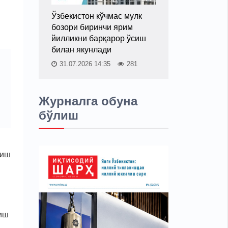
Ўзбекистон кўчмас мулк
бозори биринчи ярим
йилликни барқарор ўсиш
билан якунлади
31.07.2026 14:35
281
Журналга обуна
бўлиш
лиш
риш