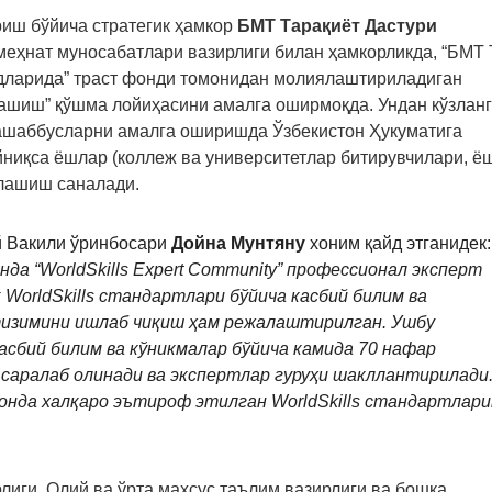
риш бўйича стратегик ҳамкор
БМТ Тарақиёт Дастури
меҳнат муносабатлари вазирлиги билан ҳамкорликда, “БМТ
адларида” траст фонди томонидан молиялаштириладиган
лашиш” қўшма лойиҳасини амалга оширмоқда. Ундан кўзлан
ташаббусларни амалга оширишда Ўзбекистон Ҳукуматига
йниқса ёшлар (коллеж ва университетлар битирувчилари, ё
клашиш саналади.
й Вакили ўринбосари
Дойна Мунтяну
хоним қайд этганидек:
да “WorldSkills Expert Community” профессионал эксперт
orldSkills стандартлари бўйича касбий билим ва
тизимини ишлаб чиқиш ҳам режалаштирилган. Ушбу
асбий билим ва кўникмалар бўйича камида 70 нафар
и саралаб олинади ва экспертлар гуруҳи шакллантирилади
онда халқаро эътироф этилган WorldSkills стандартлар
лиги, Олий ва ўрта махсус таълим вазирлиги ва бошқа