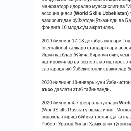
манфаатдор идоралар муассислигида “
ассоциацияси
(World Skills Uzbekistan)
т
вазирлигидан рўйхатдан ўтказилди ва 
фондига 10 млрд.сўм ажратилди.
2019 йилнинг 17-18 декабрь кунлари То
International халқаро стандартлари асо
Ишчи касблар бўйича биринчи очиқ чем
иштирокчилар ва экспертлар иштирок эт
сартарошлик) Ўзбекистонлик вакиллар 
2020 йилнинг 18-январь куни Ўзбекистон 
аъзо
давлати этиб тайинланди.
2020 йилнинг 4-7 февраль кунлари
World
(WorldSkills Russia) уюшмасининг Москв
ривожлантириш бўйича тренингда катна
Роберт Уразов билан Ҳамкорлик тўғрис