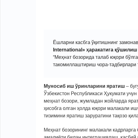
Ёшларни касбга ўқитишнинг замона
International» ҳаракатига қўшилиш
“Меҳнат бозорида талаб юқори бўлг
такомиллаштириш чора-тадбирлари т
Муносиб иш ўринларини яратиш
– буг
Ўзбекистон Республикаси Ҳукумати учун
меҳнат бозори, жумладан жойларда ярат
ҳисобга олган ҳолда юқори малакали и
тизимини яратиш заруратини тақозо қил
Меҳнат бозорининг малакали кадрларга
амалиёти билан интеграциялаш, касбий