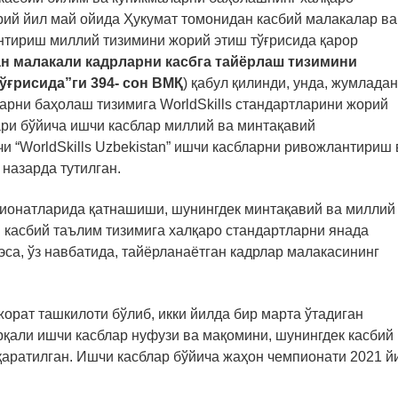
рий йил май ойида Ҳукумат томонидан касбий малакалар ва
нтириш миллий тизимини жорий этиш тўғрисида қарор
ан малакали кадрларни касбга тайёрлаш тизимини
ғрисида”ги 394- сон ВМҚ
) қабул қилинди, унда, жумладан
арни баҳолаш тизимига WorldSkills стандартларини жорий
лари бўйича ишчи касблар миллий ва минтақавий
и “WorldSkills Uzbekistan” ишчи касбларни ривожлантириш 
азарда тутилган.
пионатларида қатнашиши, шунингдек минтақавий ва миллий
 касбий таълим тизимига халқаро стандартларни янада
 эса, ўз навбатида, тайёрланаётган кадрлар малакасининг
орат ташкилоти бўлиб, икки йилда бир марта ўтадиган
қали ишчи касблар нуфузи ва мақомини, шунингдек касбий
аратилган. Ишчи касблар бўйича жаҳон чемпионати 2021 й