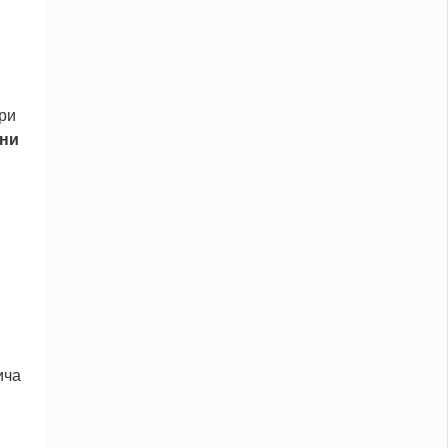
ри
ани
ича