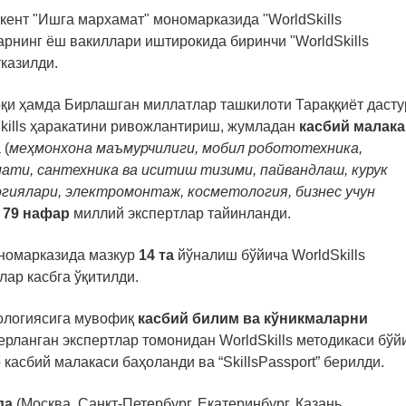
кент "Ишга мархамат" мономарказида "WorldSkills
ларнинг ёш вакиллари иштирокида биринчи "WorldSkills
тказилди.
фоқи ҳамда Бирлашган миллатлар ташкилоти Тараққиёт дасту
kills ҳаракатини ривожлантириш, жумладан
касбий малак
 (
меҳмонхона маъмурчилиги, мобил робототехника,
ати, сантехника ва иситиш тизими, пайвандлаш, курук
огиялари, электромонтаж, косметология, бизнес учун
)
79 нафар
миллий экспертлар тайинланди.
номарказида мазкур
14 та
йўналиш бўйича WorldSkills
ар касбга ўқитилди.
дологиясига мувофиқ
касбий билим ва кўникмаларни
йерланган экспертлар томонидан WorldSkills методикаси бўй
касбий малакаси баҳоланди ва “SkillsPassport” берилди.
да
(Москва, Санкт-Петербург, Екатеринбург, Казань,