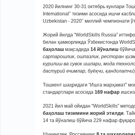
2020 йилнинг 30-31 октябрь кунлари Тош
Intemational" тизими асосида ишчи касб
Uzbekistan - 2020" миллий чемпионати ў
Жорий йилда “WorldSkills Russia” итти
билан ҳамкорликда Ўзбекистонда WorldS
баҳолаш
мақсадида
14 йўналиш
бўйича
сартарошлик, ошпазлик, ресторан ҳизм
курилиш ва сувок ишлари, мода технол
дастурий ечимлар, буёқчи, қандолатчи
Тошкент шаҳридаги “Ишга марҳамат” мо
стандартлари асосида
169 нафар
ишсизл
2021 йил май ойидан “WorldSkills” мето
баҳолаш тизимини жорий этилди
. Та
14 та йўналиш бўйича 229 нафар фуқаро 
Шунингдек, Россиянинг
8 та шаҳарлари