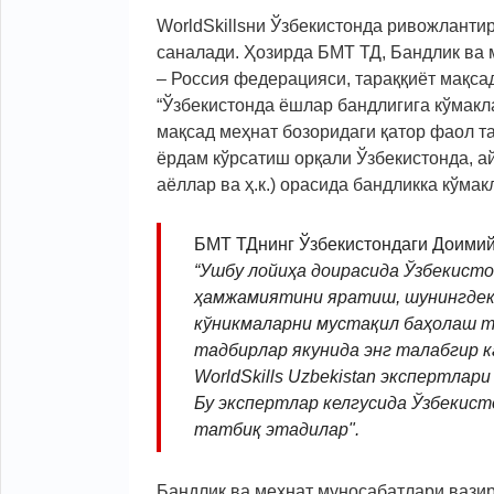
WorldSkillsни Ўзбекистонда ривожланти
саналади. Ҳозирда БМТ ТД, Бандлик ва 
– Россия федерацияси, тараққиёт мақс
“Ўзбекистонда ёшлар бандлигига кўмак
мақсад меҳнат бозоридаги қатор фаол 
ёрдам кўрсатиш орқали Ўзбекистонда, а
аёллар ва ҳ.к.) орасида бандликка кўма
БМТ ТДнинг Ўзбекистондаги Доими
“Ушбу лойиҳа доирасида Ўзбекистон
ҳамжамиятини яратиш, шунингдек W
кўникмаларни мустақил баҳолаш 
тадбирлар якунида энг талабгир к
WorldSkills Uzbekistan экспертлар
Бу экспертлар келгусида Ўзбекист
татбиқ этадилар".
Бандлик ва меҳнат муносабатлари вазир