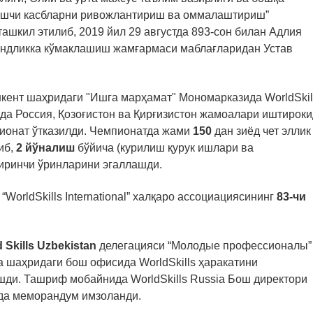
Ишчи касбларни ривожлантириш ва оммалаштириш”
ашкил этилиб, 2019 йил 29 августда 893-сон билан Адлия
Бандликка кўмаклашиш жамғармаси маблағларидан Устав
шкент шаҳридаги "Ишга марҳамат" Мономарказида WorldSkil
сида Россия, Қозоғистон ва Қирғизистон жамоалари иштирок
пионат ўтказилди. Чемпионатда жами
150
дан зиёд чет эллик
иб,
2 йўналиш
бўйича (курилиш қурук ишлари ва
биринчи ўринларини эгаллашди.
“WorldSkills International” халқаро ассоциациясининг
83-чи
 Skills Uzbekistan
делегацияси “Молодые профессионалы”
а шаҳридаги бош офисида WorldSkills ҳаракатини
шди. Ташриф мобайнида WorldSkills Russia Бош директори
ида меморандум имзоланди.