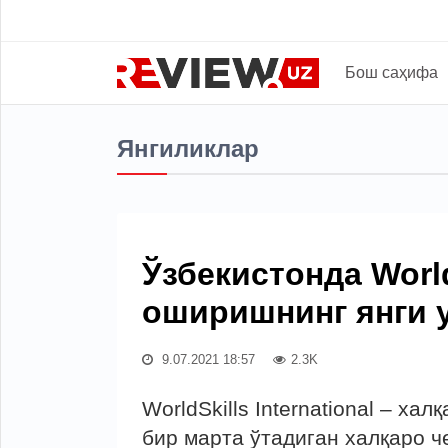
Бош саҳифа
Янгиликлар
Ўзбекистонда Worl
оширишнинг янги 
9.07.2021 18:57
2.3K
WorldSkills International – х
бир марта ўтадиган халқаро 