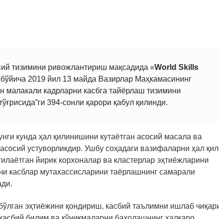
вий тизимини ривожлантириш мақсадида «
World Skills
бўйича 2019 йил 13 майда Вазирлар Маҳкамасининг
ан малакали кадрларни касбга тайёрлаш тизимини
ўғрисида”ги 394-сонли қарори қабул қилинди.
унги кунда ҳал қилинишини кутаётган асосий масала ва
 асосий устуворликдир. Ушбу соҳадаги вазифаларни ҳал қи
илаётган йирик корхоналар ва кластерлар эҳтиёжларини
шчи касблар мутахассисларини таёрлашнинг самарали
ади.
 бўлган эҳтиёжини қондириш, касбий таълимни ишлаб чиқа
 касбий билим ва кўникмаларни баҳолашнинг халқаро