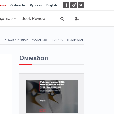
екча
O'zbekcha
Русский
English
иқотлар
Book Review
ТЕХНОЛОГИЯЛАР
МАДАНИЯТ
БАРЧА ЯНГИЛИКЛАР
Оммабоп