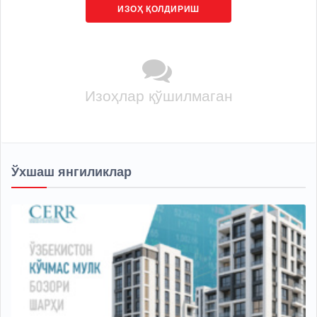
ИЗОҲ ҚОЛДИРИШ
Изоҳлар қўшилмаган
Ўхшаш янгиликлар