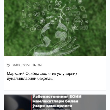
04/08, 09:29
99
Марказий Осиёда экологик устуворлик
йўналишларини баҳолаш