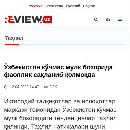
Ўзбекча
O'zbekcha
Русский
English
Таҳлил
Ўзбекистон кўчмас мулк бозорида
фаоллик сақланиб қолмоқда
12.04.2022 14:47
2.2K
Иқтисодий тадқиқотлар ва ислоҳотлар
маркази томонидан Ўзбекистон кўчмас
мулк бозоридаги тенденциялар таҳлил
қилинди. Таҳлил натижалари шуни