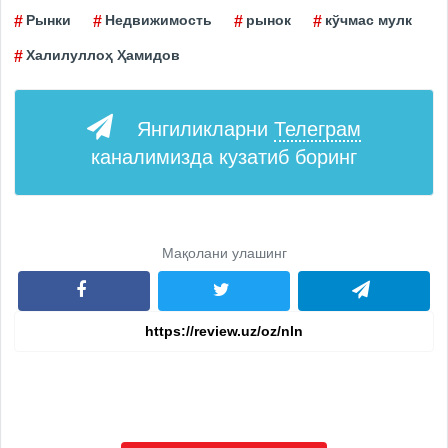
Рынки
Недвижимость
рынок
кўчмас мулк
Халилуллоҳ Ҳамидов
Янгиликларни
Телеграм
каналимизда кузатиб боринг
Мақолани улашинг