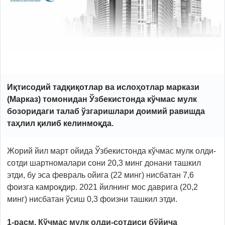
Иқтисодий тадқиқотлар ва ислоҳотлар маркази
(Марказ) томонидан Ўзбекистонда кўчмас мулк
бозоридаги талаб ўзгаришлари доимий равишда
таҳлил қилиб келинмоқда.
Жорий йил март ойида Ўзбекистонда кўчмас мулк олди-
сотди шартномалари сони 20,3 минг донани ташкил
этди, бу эса февраль ойига (22 минг) нисбатан 7,6
фоизга камроқдир. 2021 йилнинг мос даврига (20,2
минг) нисбатан ўсиш 0,3 фоизни ташкил этди.
1-расм. Кўчмас мулк олди-сотдиси бўйича