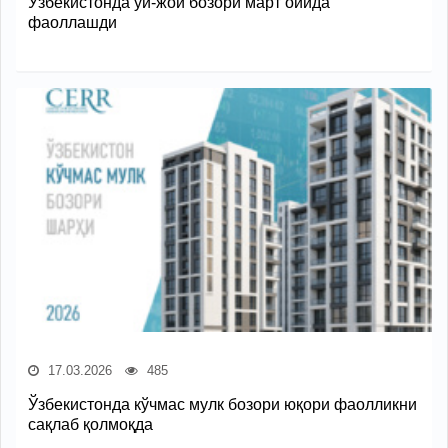
Ўзбекистонда уй-жой бозори март ойида
фаоллашди
17.03.2026
485
Ўзбекистонда кўчмас мулк бозори юқори фаолликни
сақлаб қолмоқда