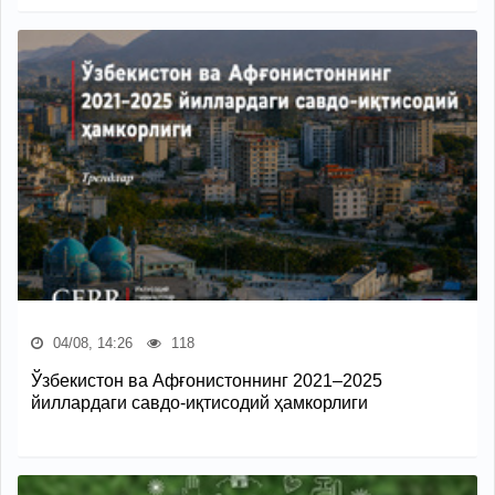
04/08, 14:26
118
Ўзбекистон ва Афғонистоннинг 2021–2025
йиллардаги савдо-иқтисодий ҳамкорлиги