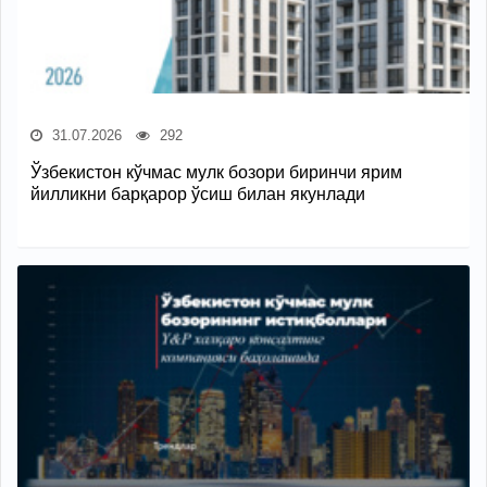
31.07.2026
292
Ўзбекистон кўчмас мулк бозори биринчи ярим
йилликни барқарор ўсиш билан якунлади