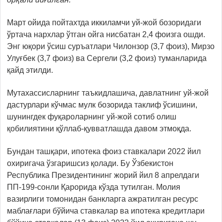
Март ойида пойтахтда иккиламчи уй-жой бозоридаги
ўртача нархлар ўтган ойга нисбатан 2,4 фоизга ошди.
Энг юқори ўсиш суръатлари Чилонзор (3,7 фоиз), Мирзо
Улуғбек (3,7 фоиз) ва Сергели (3,2 фоиз) туманларида
қайд этилди.
Мутахассисларнинг таъкидлашича, давлатнинг уй-жой
дастурлари кўчмас мулк бозорида таклиф ўсишини,
шунингдек фуқароларнинг уй-жой сотиб олиш
қобилиятини қўллаб-қувватлашда давом этмоқда.
Бундан ташқари, ипотека фоиз ставкалари 2022 йил
охиригача ўзгаришсиз қолади. Бу Ўзбекистон
Республика Президентининг жорий йил 8 апрелдаги
ПП-199-сонли Қарорида кўзда тутилган. Молия
вазирлиги томонидан банкларга ажратилган ресурс
маблағлари бўйича ставкалар ва ипотека кредитлари