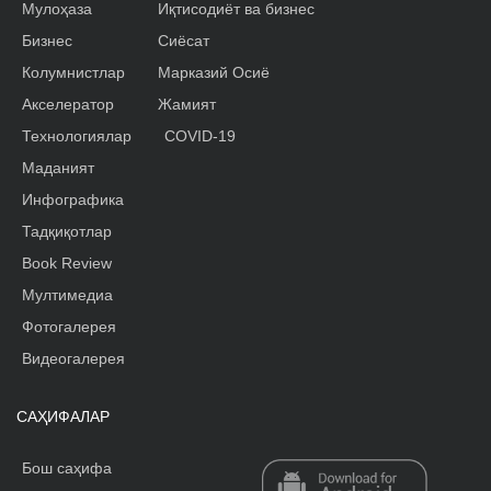
Мулоҳаза
Иқтисодиёт ва бизнес
Бизнес
Сиёсат
Колумнистлар
Марказий Осиё
Акселератор
Жамият
Технологиялар
COVID-19
Маданият
Инфографика
Тадқиқотлар
Book Review
Мултимедиа
Фотогалерея
Видеогалерея
САҲИФАЛАР
Бош саҳифа