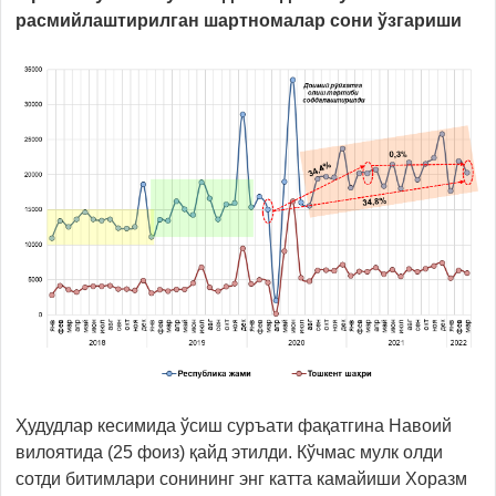
расмийлаштирилган шартномалар сони ўзгариши
Ҳудудлар кесимида ўсиш суръати фақатгина Навоий
вилоятида (25 фоиз) қайд этилди. Кўчмас мулк олди
сотди битимлари сонининг энг катта камайиши Хоразм