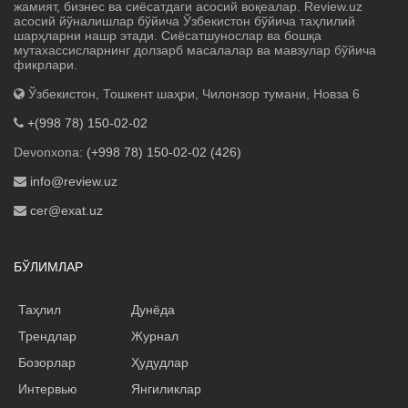
жамият, бизнес ва сиёсатдаги асосий воқеалар. Review.uz
асосий йўналишлар бўйича Ўзбекистон бўйича таҳлилий
шарҳларни нашр этади. Сиёсатшунослар ва бошқа
мутахассисларнинг долзарб масалалар ва мавзулар бўйича
фикрлари.
Ўзбекистон, Тошкент шаҳри, Чилонзор тумани, Новза 6
+(998 78) 150-02-02
Devonxona:
(+998 78) 150-02-02 (426)
info@review.uz
cer@exat.uz
БЎЛИМЛАР
Таҳлил
Дунёда
Трендлар
Журнал
Бозорлар
Ҳудудлар
Интервью
Янгиликлар