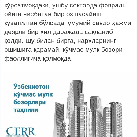
кўрсатмоқдаки, ушбу секторда февраль
ойига нисбатан бир оз пасайиш
кузатилган бўлсада, умумий савдо ҳажми
деярли бир хил даражада сақланиб
қолди. Шу билан бирга, нархларнинг
ошишига қарамай, кўчмас мулк бозори
фаоллигича қолмоқда.