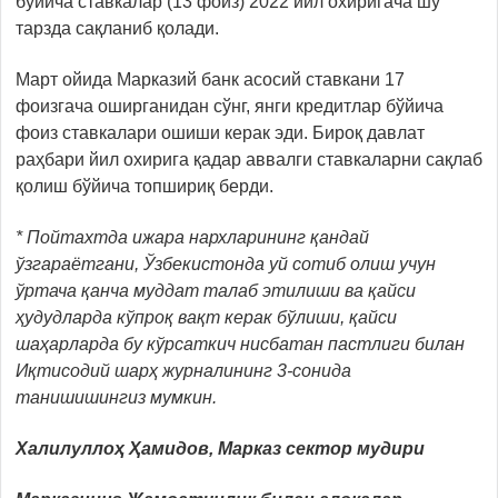
бўйича ставкалар (13 фоиз) 2022 йил охиригача шу
тарзда сақланиб қолади.
Март ойида Марказий банк асосий ставкани 17
фоизгача оширганидан сўнг, янги кредитлар бўйича
фоиз ставкалари ошиши керак эди. Бироқ давлат
раҳбари йил охирига қадар аввалги ставкаларни сақлаб
қолиш бўйича топшириқ берди.
*
Пойтахтда ижара нархларининг қандай
ўзгараётгани, Ўзбекистонда уй сотиб олиш учун
ўртача қанча муддат талаб этилиши ва қайси
ҳудудларда кўпроқ вақт керак бўлиши, қайси
шаҳарларда бу кўрсаткич нисбатан пастлиги билан
Иқтисодий шарҳ журналининг 3-сонида
танишишингиз мумкин.
Халилуллоҳ Ҳамидов, Марказ сектор мудири