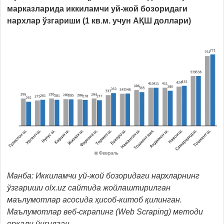
марказларида иккиламчи уй-жой бозоридаги
нархлар ўзгариши (1 кв.м. учун АҚШ доллари)
Манба: Иккиламчи уй-жой бозоридаги нархларнинг
ўзгариши olx.uz сайтида жойлаштирилган
маълумотлар асосида ҳисоб-китоб қилинган.
Маълумотлар веб-скрапинг (Web Scraping) методи
орқали йиғилган.