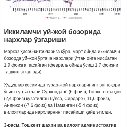
Иккиламчи уй-жой бозорида
нархлар ўзгариши
Марказ ҳисоб-китобларига кўра, март ойида иккиламчи
бозорда уй-жой ўртача нархлари ўтган ойга нисбатан
1,9 фоизга пасайган (февраль ойида ўсиш 1,7 фоизни
ташкил этган эди).
Ҳудудлар кесимида турар-жой нархларининг энг юқори
ўсиш суръатлари Сурхондарё (6 фоиз), Тошкент шаҳри
(2,4 фоиз) кузатилган бўлса, Сирдарё (-11,6 фоиз),
Андижон (-7,6 фоиз) ва Наманган (-5,4 фоиз)
вилоятларида нархларнинг пасайиши қайд этилди.
3-расм. Тошкент шаҳри ва вилоят административ