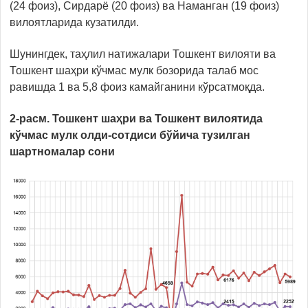
(24 фоиз), Сирдарё (20 фоиз) ва Наманган (19 фоиз)
вилоятларида кузатилди.
Шунингдек, таҳлил натижалари Тошкент вилояти ва
Тошкент шаҳри кўчмас мулк бозорида талаб мос
равишда 1 ва 5,8 фоиз камайганини кўрсатмоқда.
2-расм.
Тошкент шаҳри ва Тошкент вилоятида
кўчмас мулк олди-сотдиси бўйича тузилган
шартномалар сони