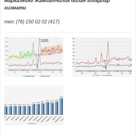
Марказнинг Жамоатчилик билан алоқалар
хизмати
тел: (78) 150 02 02 (417
)