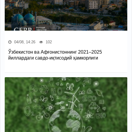
04/08, 14:26
102
Ўзбекистон ва Афғонистоннинг 2021–2025
йиллардаги савдо-иқтисодий ҳамкорлиги