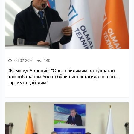
06.02.2026
140
Жамшид Авлоний: “Олган билимим ва тўплаган
тажрибаларим билан бўлишиш истагида яна она
юртимга қайтдим”