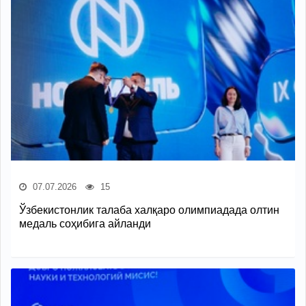
07.07.2026
15
Ўзбекистонлик талаба халқаро олимпиадада олтин
медаль соҳибига айланди