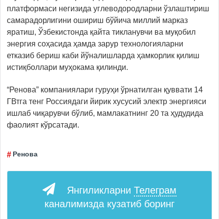
платформаси негизида углеводородларни ўзлаштириш
самарадорлигини ошириш бўйича миллий марказ
яратиш, Ўзбекистонда қайта тикланувчи ва муқобил
энергия соҳасида ҳамда зарур технологияларни
етказиб бериш каби йўналишларда ҳамкорлик қилиш
истиқболлари муҳокама қилинди.
“Ренова” компаниялари гуруҳи ўрнатилган қуввати 14
ГВтга тенг Россиядаги йирик хусусий электр энергияси
ишлаб чиқарувчи бўлиб, мамлакатнинг 20 та ҳудудида
фаолият кўрсатади.
Ренова
Янгиликларни
Телеграм
каналимизда кузатиб боринг