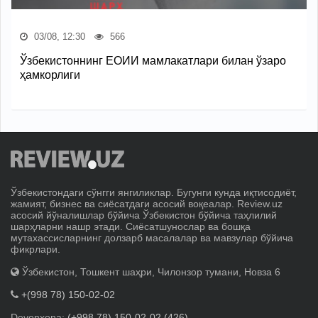
03/08, 12:30
566
Ўзбекистоннинг ЕОИИ мамлакатлари билан ўзаро
ҳамкорлиги
Ўзбекистондаги сўнгги янгиликлар. Бугунги кунда иқтисодиёт,
жамият, бизнес ва сиёсатдаги асосий воқеалар. Review.uz
асосий йўналишлар бўйича Ўзбекистон бўйича таҳлилий
шарҳларни нашр этади. Сиёсатшунослар ва бошқа
мутахассисларнинг долзарб масалалар ва мавзулар бўйича
фикрлари.
Ўзбекистон, Тошкент шаҳри, Чилонзор тумани, Новза 6
+(998 78) 150-02-02
Devonxona:
(+998 78) 150-02-02 (426)