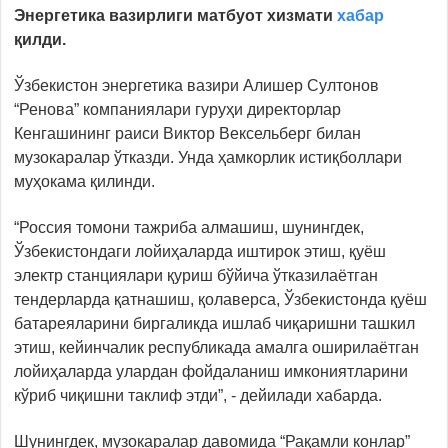
Энергетика вазирлиги матбуот хизмати
хабар
қилди.
Ўзбекистон энергетика вазири Алишер Султонов
“Ренова” компаниялари гуруҳи директорлар
Кенгашининг раиси Виктор Вексельберг билан
музокаралар ўтказди. Унда ҳамкорлик истиқболлари
муҳокама қилинди.
“Россия томони тажриба алмашиш, шунингдек,
Ўзбекистондаги лойиҳаларда иштирок этиш, қуёш
электр станциялари қуриш бўйича ўтказилаётган
тендерларда қатнашиш, қолаверса, Ўзбекистонда қуёш
батареяларини биргаликда ишлаб чиқаришни ташкил
этиш, кейинчалик республикада амалга оширилаётган
лойиҳаларда улардан фойдаланиш имкониятларини
кўриб чиқишни таклиф этди”, - дейилади хабарда.
Шунингдек, музокаралар давомида “Рақамли конлар”