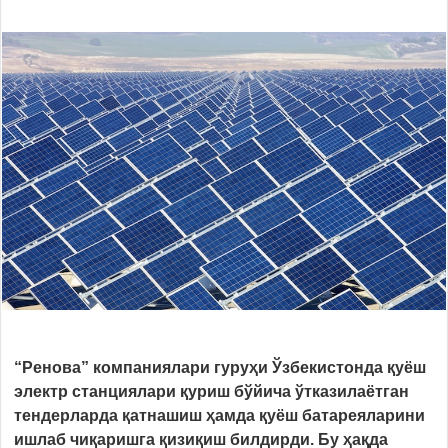
“Ренова” компаниялари гуруҳи Ўзбекистонда қуёш
электр станциялари қуриш бўйича ўтказилаётган
тендерларда қатнашиш ҳамда қуёш батареяларини
ишлаб чиқаришга қизиқиш билдирди. Бу ҳақда