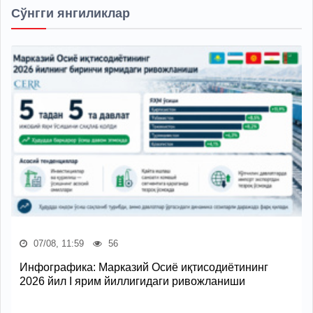
Сўнгги янгиликлар
07/08, 11:59
56
Инфографика: Марказий Осиё иқтисодиётининг
2026 йил I ярим йиллигидаги ривожланиши