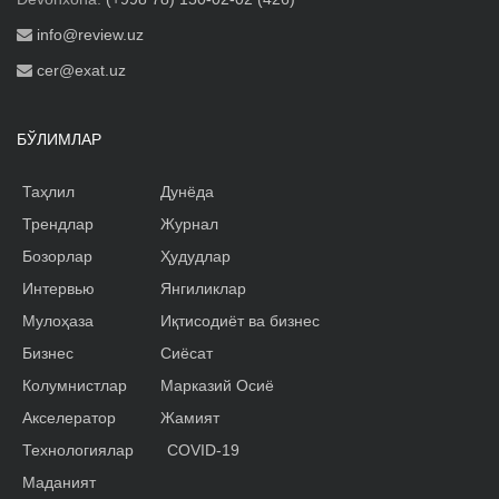
info@review.uz
cer@exat.uz
БЎЛИМЛАР
Таҳлил
Дунёда
Трендлар
Журнал
Бозорлар
Ҳудудлар
Интервью
Янгиликлар
Мулоҳаза
Иқтисодиёт ва бизнес
Бизнес
Сиёсат
Колумнистлар
Марказий Осиё
Акселератор
Жамият
Технологиялар
COVID-19
Маданият