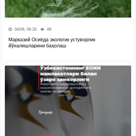
04/08, 09:29
89
Марказий Осиёда экологик устуворлик
йўналишларини баҳолаш