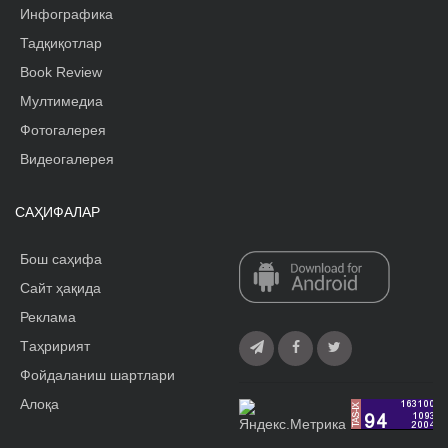
Инфографика
Тадқиқотлар
Book Review
Мултимедиа
Фотогалерея
Видеогалерея
САҲИФАЛАР
Бош саҳифа
Сайт ҳақида
Реклама
Tаҳририят
Фойдаланиш шартлари
Алоқа