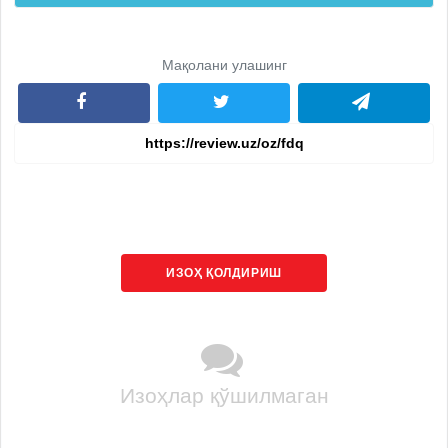
Мақолани улашинг
ИЗОҲ ҚОЛДИРИШ
Изоҳлар қўшилмаган