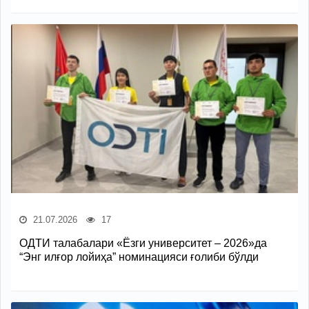
21.07.2026
17
ОДТИ талабалари «Ёзги университет – 2026»да
“Энг илғор лойиҳа” номинацияси ғолиби бўлди