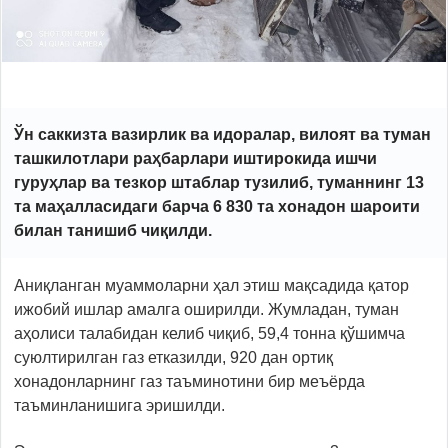
Ўн саккизта вазирлик ва идоралар, вилоят ва туман
ташкилотлари раҳбарлари иштирокида ишчи
гуруҳлар ва тезкор штаблар тузилиб, туманнинг 13
та маҳалласидаги барча 6 830 та хонадон шароити
билан танишиб чиқилди.
Аниқланган муаммоларни ҳал этиш мақсадида қатор
ижобий ишлар амалга оширилди. Жумладан, туман
аҳолиси талабидан келиб чиқиб, 59,4 тонна қўшимча
суюлтирилган газ етказилди, 920 дан ортиқ
хонадонларнинг газ таъминотини бир меъёрда
таъминланишига эришилди.