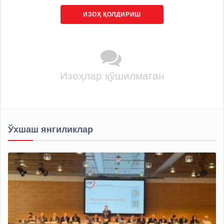
ИЗОҲ ҚОЛДИРИШ
Изоҳлар қўшилмаган
Ўхшаш янгиликлар