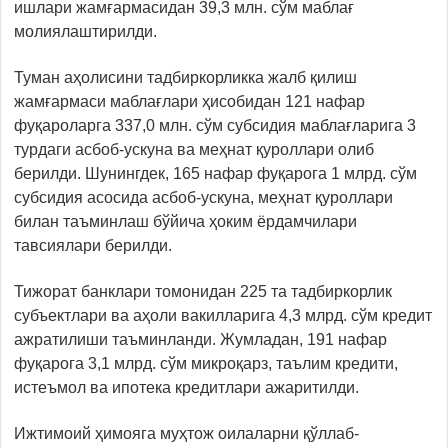
ишлари жамғармасидан 39,3 млн. сўм маблағ
молиялаштирилди.
Туман аҳолисини тадбиркорликка жалб қилиш
жамғармаси маблағлари ҳисобидан 121 нафар
фуқароларга 337,0 млн. сўм субсидия маблағларига 3
турдаги асбоб-ускуна ва меҳнат қуроллари олиб
берилди. Шунингдек, 165 нафар фуқарога 1 млрд. сўм
субсидия асосида асбоб-ускуна, меҳнат қуроллари
билан таъминлаш бўйича ҳоким ёрдамчилари
тавсиялари берилди.
Тижорат банклари томонидан 225 та тадбиркорлик
субъектлари ва аҳоли вакилларига 4,3 млрд. сўм кредит
ажратилиши таъминланди. Жумладан, 191 нафар
фуқарога 3,1 млрд. сўм микроқарз, таълим кредити,
истеъмол ва ипотека кредитлари ажаритилди.
Ижтимоий ҳимояга муҳтож оилаларни қўллаб-