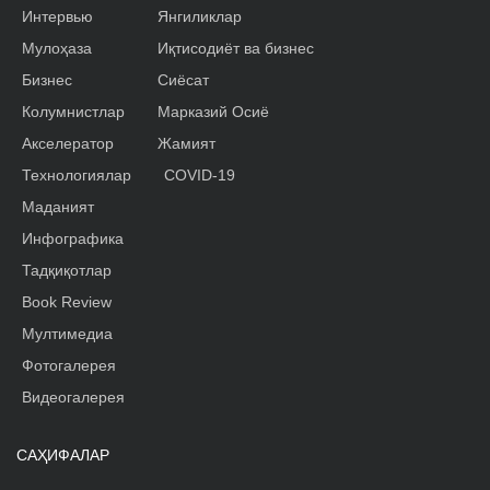
Интервью
Янгиликлар
Мулоҳаза
Иқтисодиёт ва бизнес
Бизнес
Сиёсат
Колумнистлар
Марказий Осиё
Акселератор
Жамият
Технологиялар
COVID-19
Маданият
Инфографика
Тадқиқотлар
Book Review
Мултимедиа
Фотогалерея
Видеогалерея
САҲИФАЛАР