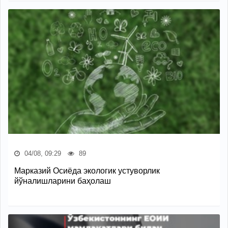
04/08, 09:29
89
Марказий Осиёда экологик устуворлик
йўналишларини баҳолаш