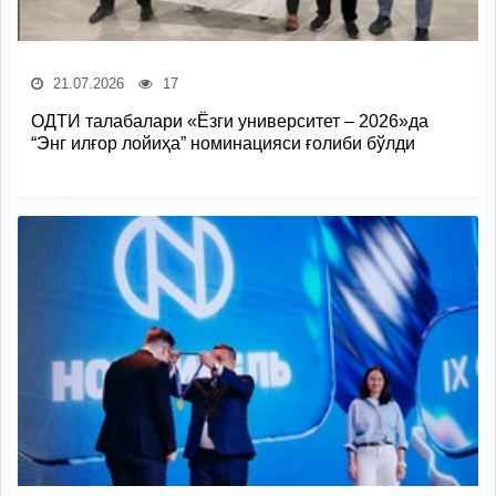
21.07.2026
17
ОДТИ талабалари «Ёзги университет – 2026»да
“Энг илғор лойиҳа” номинацияси ғолиби бўлди