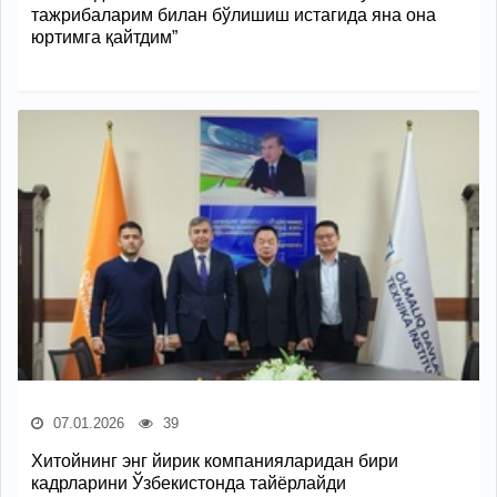
тажрибаларим билан бўлишиш истагида яна она
юртимга қайтдим”
07.01.2026
39
Хитойнинг энг йирик компанияларидан бири
кадрларини Ўзбекистонда тайёрлайди