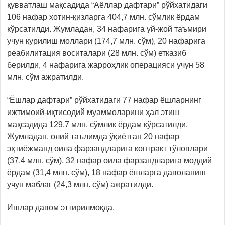
қувватлаш мақсадида “Аёллар дафтари” рўйхатидаги
106 нафар хотин-қизларга 404,7 млн. сўмлик ёрдам
кўрсатилди. Жумладан, 34 нафарига уй-жой таъмири
учун қурилиш моллари (174,7 млн. сўм), 20 нафарига
реабилитация воситалари (28 млн. сўм) етказиб
берилди, 4 нафарига жарроҳлик операцияси учун 58
млн. сўм ажратилди.
“Ёшлар дафтари” рўйхатидаги 77 нафар ёшларнинг
ижтимоий-иқтисодий муаммоларини ҳал этиш
мақсадида 129,7 млн. сўмлик ёрдам кўрсатилди.
Жумладан, олий таълимда ўқиётган 20 нафар
эҳтиёжманд оила фарзандларига контракт тўловлари
(37,4 млн. сўм), 32 нафар оила фарзандларига моддий
ёрдам (31,4 млн. сўм), 18 нафар ёшларга даволаниш
учун маблағ (24,3 млн. сўм) ажратилди.
Ишлар давом эттирилмоқда.