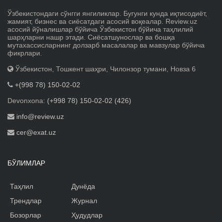
Ўзбекистондаги сўнгги янгиликлар. Бугунги кунда иқтисодиёт,
жамият, бизнес ва сиёсатдаги асосий воқеалар. Review.uz
асосий йўналишлар бўйича Ўзбекистон бўйича таҳлилий
шарҳларни нашр этади. Сиёсатшунослар ва бошқа
мутахассисларнинг долзарб масалалар ва мавзулар бўйича
фикрлари.
Ўзбекистон, Тошкент шаҳри, Чилонзор тумани, Новза 6
+(998 78) 150-02-02
Devonxona:
(+998 78) 150-02-02 (426)
info@review.uz
cer@exat.uz
БЎЛИМЛАР
Таҳлил
Дунёда
Трендлар
Журнал
Бозорлар
Ҳудудлар