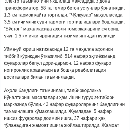
Электр таъминотини яхшилаш мақсадида 3 дона
трансформатор, 58 та темир бетон устунлар ўрнатилди,
1,3 км тармоқ қайта тортилди. “Чўлқувар” маҳалласида
3,5 км ичимлик суви тармоғи тортиш ишлари бошланди.
“Бўстон” маҳалласида аҳоли томорқаларини суғориш
учун 1,5 км ички ирригация тизими янгидан қурилди.
Уйма-уй юриш натижасида 12 та маҳалла аҳолиси
тиббий кўрикдан ўтказилиб, 514 нафар эҳтиёжманд
фуқаролар бепул дори-дармон, 12 нафар фуқаро
ногиронлик аравачаси ва бошқа реабилитация
воситалари билан таъминланди.
Аҳоли бандлиги таъминлаш, тадбиркорликка
йўналтириш масалалари ҳам Ишчи гуруҳ эътибори
марказида бўлди. 43 нафар фуқароларнинг бандлигини
таъминлашга кўмаклашилди. Жумладан, 5 нафар
ишсиз фуқаролар доимий ишга, 37 нафари ҳақ
тўланадиган жамоат ишига жойлаштирилди. Жамоат