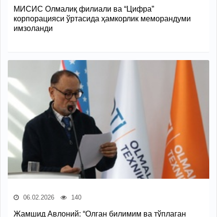
МИСИС Олмалиқ филиали ва “Цифра”
корпорацияси ўртасида ҳамкорлик меморандуми
имзоланди
06.02.2026
140
Жамшид Авлоний: “Олган билимим ва тўплаган