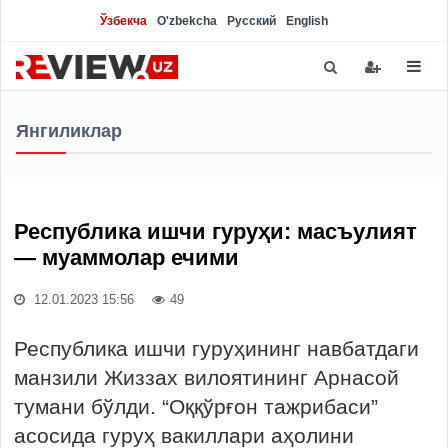
Ўзбекча
O'zbekcha
Русский
English
Янгиликлар
Республика ишчи гуруҳи: масъулият
— муаммолар ечими
12.01.2023 15:56
49
Республика ишчи гуруҳининг навбатдаги
манзили Жиззах вилоятининг Арнасой
тумани бўлди. “Оққўрғон тажрибаси”
асосида гуруҳ вакиллари аҳолини