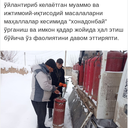
ўйлантириб келаётган муаммо ва
ижтимоий-иқтисодий масалаларни
маҳаллалар кесимида “хонадонбай”
ўрганиш ва имкон қадар жойида ҳал этиш
бўйича ўз фаолиятини давом эттиряпти.