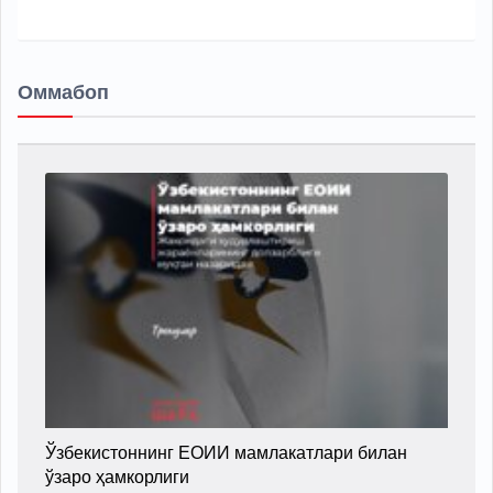
Оммабоп
Ўзбекистоннинг ЕОИИ мамлакатлари билан
ўзаро ҳамкорлиги