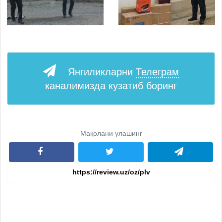
Янгиликларни
Телеграм
каналимизда кузатиб боринг
Мақолани улашинг