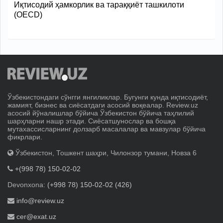
Иқтисодий ҳамкорлик ва тараққиёт ташкилоти
(OECD)
Ўзбекистондаги сўнгги янгиликлар. Бугунги кунда иқтисодиёт,
жамият, бизнес ва сиёсатдаги асосий воқеалар. Review.uz
асосий йўналишлар бўйича Ўзбекистон бўйича таҳлилий
шарҳларни нашр этади. Сиёсатшунослар ва бошқа
мутахассисларнинг долзарб масалалар ва мавзулар бўйича
фикрлари.
Ўзбекистон, Тошкент шаҳри, Чилонзор тумани, Новза 6
+(998 78) 150-02-02
Devonxona:
(+998 78) 150-02-02 (426)
info@review.uz
cer@exat.uz