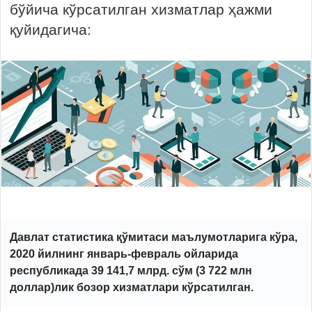
бўйича кўрсатилган хизматлар ҳажми
қуйидагича:
Давлат статистика қўмитаси маълумотларига кўра,
2020 йилнинг январь-февраль ойларида
республикада 39 141,7 млрд. сўм (3 722 млн
доллар)лик бозор хизматлари кўрсатилган.