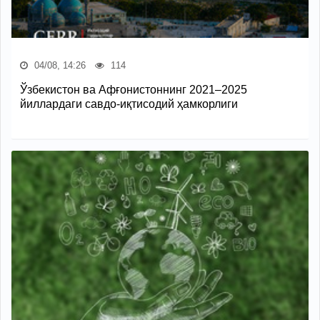
04/08, 14:26
114
Ўзбекистон ва Афғонистоннинг 2021–2025
йиллардаги савдо-иқтисодий ҳамкорлиги