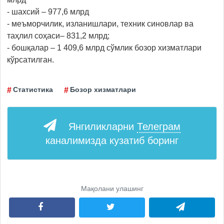
- шахсий – 977,6 млрд
- меъморчилик, изланишлари, техник синовлар ва
таҳлил соҳаси– 831,2 млрд;
- бошқалар – 1 409,6 млрд сўмлик бозор хизматлари
кўрсатилган.
Статистика
Бозор хизматлари
Янгиликларни
Телеграм
каналимизда кузатиб боринг
Мақолани улашинг