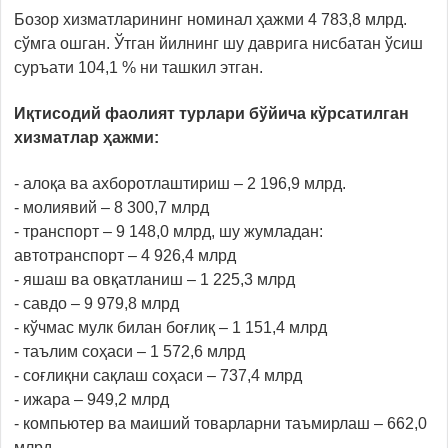
Бозор хизматларининг номинал ҳажми 4 783,8 млрд.
сўмга ошган. Ўтган йилнинг шу даврига нисбатан ўсиш
суръати 104,1 % ни ташкил этган.
Иқтисодий фаолият турлари бўйича кўрсатилган
хизматлар ҳажми:
- алоқа ва ахборотлаштириш – 2 196,9 млрд.
- молиявий – 8 300,7 млрд
- транспорт – 9 148,0 млрд, шу жумладан:
автотранспорт – 4 926,4 млрд
- яшаш ва овқатланиш – 1 225,3 млрд
- савдо – 9 979,8 млрд
- кўчмас мулк билан боғлиқ – 1 151,4 млрд
- таълим соҳаси – 1 572,6 млрд
- соғлиқни сақлаш соҳаси – 737,4 млрд
- ижара – 949,2 млрд
- компьютер ва маиший товарларни таъмирлаш – 662,0
млрд