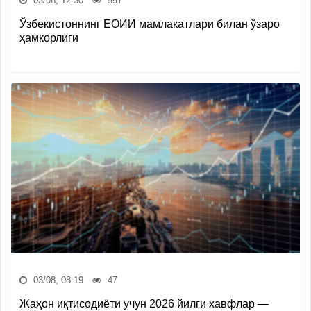
03/08, 12:30
597
Ўзбекистоннинг ЕОИИ мамлакатлари билан ўзаро
ҳамкорлиги
03/08, 08:19
47
Жаҳон иқтисодиёти учун 2026 йилги хавфлар —