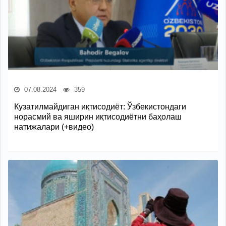
07.08.2024
359
Кузатилмайдиган иқтисодиёт: Ўзбекистондаги
норасмий ва яширин иқтисодиётни баҳолаш
натижалари (+видео)