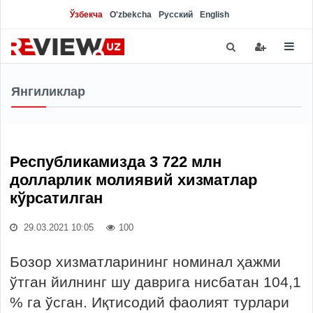
Ўзбекча
O'zbekcha
Русский
English
Янгиликлар
Республикамизда 3 722 млн
долларлик молиявий хизматлар
кўрсатилган
29.03.2021 10:05
100
Бозор хизматларининг номинал ҳажми
ўтган йилнинг шу даврига нисбатан 104,1
% га ўсган. Иқтисодий фаолият турлари