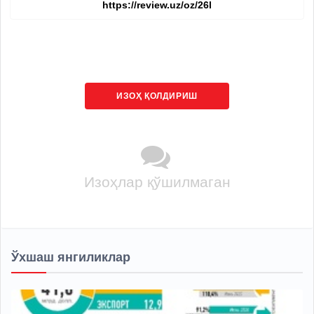
ИЗОҲ ҚОЛДИРИШ
Изоҳлар қўшилмаган
Ўхшаш янгиликлар