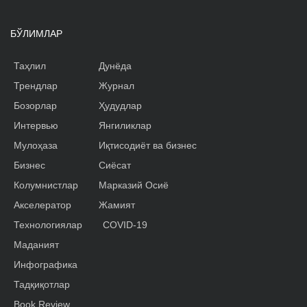
БЎЛИМЛАР
Таҳлил
Дунёда
Трендлар
Журнал
Бозорлар
Ҳудудлар
Интервью
Янгиликлар
Мулоҳаза
Иқтисодиёт ва бизнес
Бизнес
Сиёсат
Колумнистлар
Марказий Осиё
Акселератор
Жамият
Технологиялар
COVID-19
Маданият
Инфографика
Тадқиқотлар
Book Review