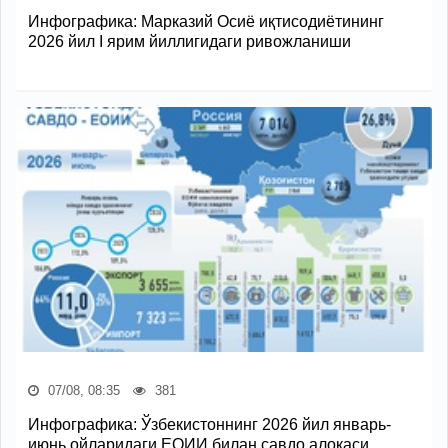
Инфографика: Марказий Осиё иқтисодиётининг
2026 йил I ярим йиллигидаги ривожланиши
07/08, 08:35
381
Инфографика: Ўзбекистоннинг 2026 йил январь-
июнь ойларидаги ЕОИИ билан савдо алоқаси