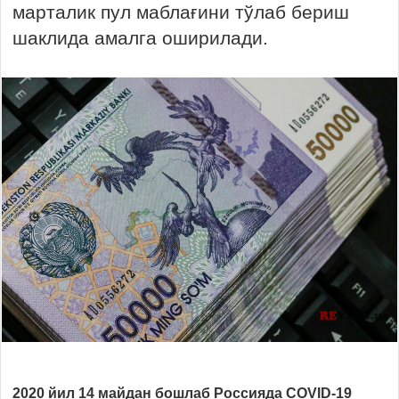
марталик пул маблағини тўлаб бериш
шаклида амалга оширилади.
2020 йил 14 майдан бошлаб Россияда COVID-19