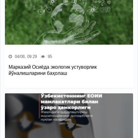
04/08, 09:29
95
Марказий Осиёда экологик устуворлик
йўналишларини баҳолаш