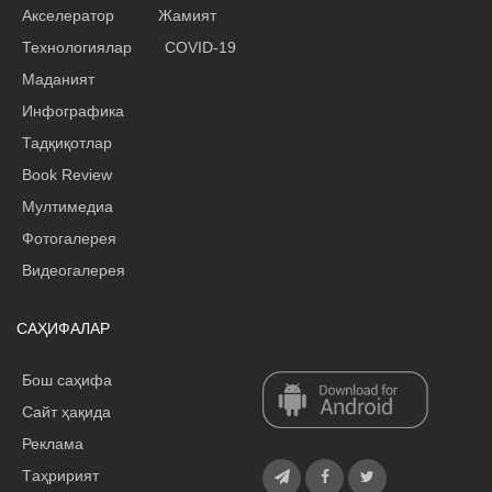
Акселератор
Жамият
Технологиялар
COVID-19
Маданият
Инфографика
Тадқиқотлар
Book Review
Мултимедиа
Фотогалерея
Видеогалерея
САҲИФАЛАР
Бош саҳифа
Сайт ҳақида
Реклама
Tаҳририят