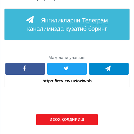
Янгиликларни
Телеграм
каналимизда кузатиб боринг
Мақолани улашинг
ИЗОҲ ҚОЛДИРИШ