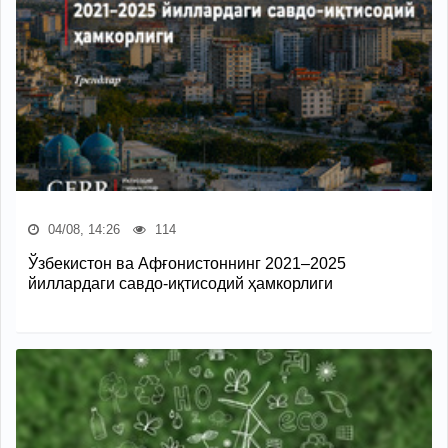
04/08, 14:26
114
Ўзбекистон ва Афғонистоннинг 2021–2025
йиллардаги савдо-иқтисодий ҳамкорлиги