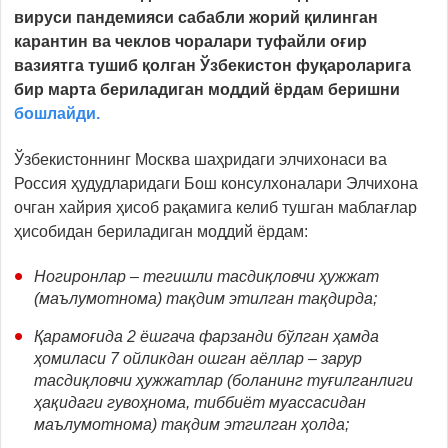
вируси пандемияси сабабли жорий қилинган
карантин ва чеклов чоралари туфайли оғир
вазиятга тушиб қолган Ўзбекистон фуқароларига
бир марта бериладиган моддий ёрдам беришни
бошлайди.
Ўзбекистоннинг Москва шаҳридаги элчихонаси ва
Россия ҳудудларидаги Бош консулхоналари Элчихона
очган хайрия ҳисоб рақамига келиб тушган маблағлар
ҳисобидан бериладиган моддий ёрдам:
Ногиронлар – тегишли тасдиқловчи ҳужжат
(маълумотнома) тақдим этилган тақдирда;
Қарамоғида 2 ёшгача фарзанди бўлган ҳамда
ҳомиласи 7 ойликдан ошган аёллар – зарур
тасдиқловчи ҳужжатлар (боланинг туғилганлиги
ҳақидаги гувоҳнома, тиббиёт муассасидан
маълумотнома) тақдим этгилган ҳолда;