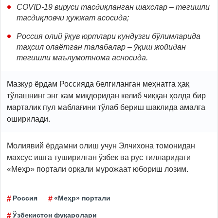
COVID-19 вируси тасдиқланган шахслар – тегишли
тасдиқловчи ҳужжат асосида;
Россия олий ўқув юртлари кундузги бўлимларида
таҳсил олаётган талабалар – ўқиш жойидан
тегишли маълумотнома асносида.
Мазкур ёрдам Россияда белгиланган меҳнатга ҳақ
тўлашнинг энг кам миқдоридан келиб чиққан ҳолда бир
марталик пул маблағини тўлаб бериш шаклида амалга
оширилади.
Молиявий ёрдамни олиш учун Элчихона томонидан
махсус ишга туширилган ўзбек ва рус тилларидаги
«Меҳр» портали орқали мурожаат юбориш лозим.
Россия
«Меҳр» портали
Ўзбекистон фуқаролари