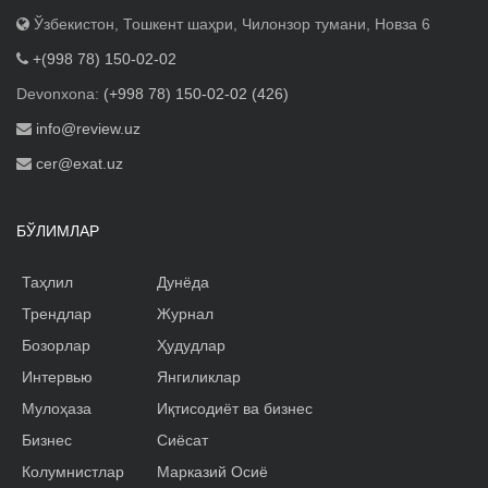
Ўзбекистон, Тошкент шаҳри, Чилонзор тумани, Новза 6
+(998 78) 150-02-02
Devonxona:
(+998 78) 150-02-02 (426)
info@review.uz
cer@exat.uz
БЎЛИМЛАР
Таҳлил
Дунёда
Трендлар
Журнал
Бозорлар
Ҳудудлар
Интервью
Янгиликлар
Мулоҳаза
Иқтисодиёт ва бизнес
Бизнес
Сиёсат
Колумнистлар
Марказий Осиё