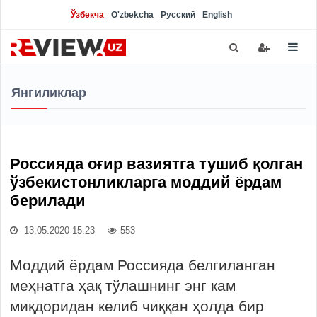
Ўзбекча
O'zbekcha
Русский
English
Янгиликлар
Россияда оғир вазиятга тушиб қолган
ўзбекистонликларга моддий ёрдам
берилади
13.05.2020 15:23
553
Моддий ёрдам Россияда белгиланган
меҳнатга ҳақ тўлашнинг энг кам
миқдоридан келиб чиққан ҳолда бир