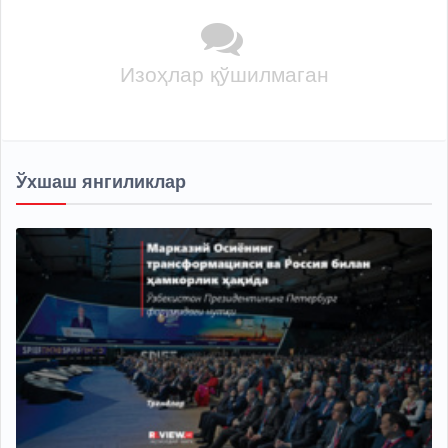
Изоҳлар қўшилмаган
Ўхшаш янгиликлар