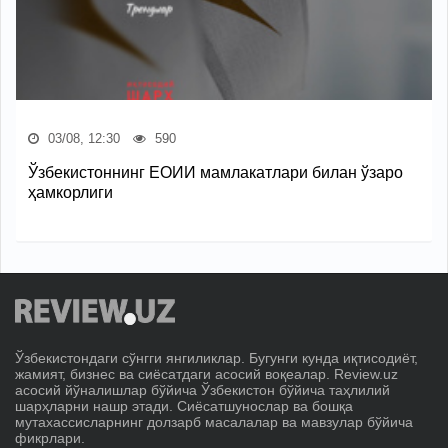
03/08, 12:30
590
Ўзбекистоннинг ЕОИИ мамлакатлари билан ўзаро
ҳамкорлиги
Ўзбекистондаги сўнгги янгиликлар. Бугунги кунда иқтисодиёт,
жамият, бизнес ва сиёсатдаги асосий воқеалар. Review.uz
асосий йўналишлар бўйича Ўзбекистон бўйича таҳлилий
шарҳларни нашр этади. Сиёсатшунослар ва бошқа
мутахассисларнинг долзарб масалалар ва мавзулар бўйича
фикрлари.