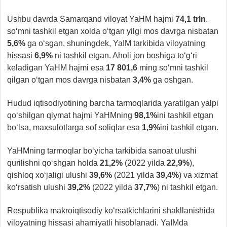
Ushbu davrda
Samarqand viloyat YaHM hajmi
74,1
trln
.
so‘mni tashkil etgan xolda o‘tgan yilgi mos davrga nisbatan
5,6%
ga o‘sgan, shuningdek, YaIM tarkibida viloyatning
hissasi
6,9%
ni tashkil etgan. Aholi jon boshiga to‘g‘ri
keladigan YaHM hajmi esa
17 801,6
ming so‘mni tashkil
qilgan o‘tgan mos davrga nisbatan
3,4%
ga oshgan.
Hudud iqtisodiyotining barcha tarmoqlarida yaratilgan yalpi
qo‘shilgan qiymat hajmi YaHMning
98,1%
ini tashkil etgan
bo‘lsa, maxsulotlarga sof soliqlar esa
1,9%
ini tashkil etgan.
YaHMning tarmoqlar bo‘yicha tarkibida sanoat ulushi
qurilishni qo‘shgan holda
21,2%
(2022 yilda
22,9%
),
qishloq xo‘jaligi ulushi
39,6%
(2021 yilda
39,4%
) va xizmat
ko‘rsatish ulushi
39,2%
(2022 yilda
37,7%
) ni tashkil etgan.
Respublika makroiqtisodiy ko‘rsatkichlarini shakllanishida
viloyatning hissasi ahamiyatli hisoblanadi. YaIMda