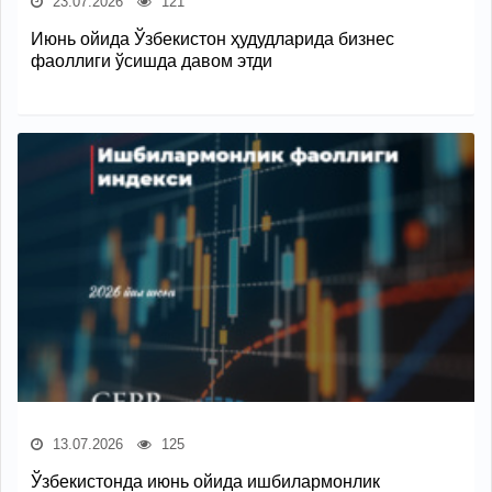
23.07.2026
121
Июнь ойида Ўзбекистон ҳудудларида бизнес
фаоллиги ўсишда давом этди
13.07.2026
125
Ўзбекистонда июнь ойида ишбилармонлик