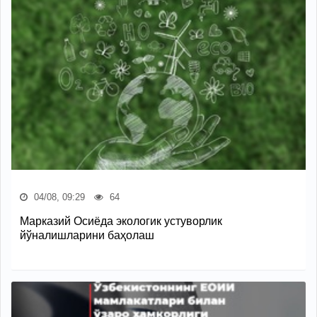
04/08, 09:29
64
Марказий Осиёда экологик устуворлик
йўналишларини баҳолаш