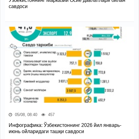
Ўзбекистоннинг Марказий Осиё давлатлари билан
савдоси
05/08, 08:40
457
Инфографика: Ўзбекистоннинг 2026 йил январь-
июнь ойларидаги ташқи савдоси