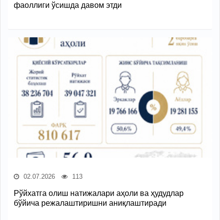
фаоллиги ўсишда давом этди
02.07.2026
113
Рўйхатга олиш натижалари аҳоли ва ҳудудлар
бўйича режалаштиришни аниқлаштиради