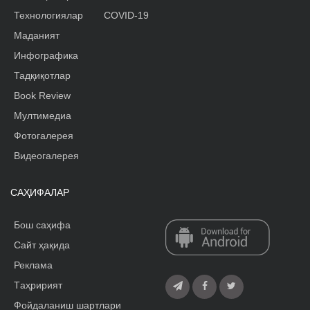
Технологиялар
COVID-19
Маданият
Инфографика
Тадқиқотлар
Book Review
Мултимедиа
Фотогалерея
Видеогалерея
САҲИФАЛАР
Бош саҳифа
Сайт ҳақида
Реклама
Tаҳририят
Фойдаланиш шартлари