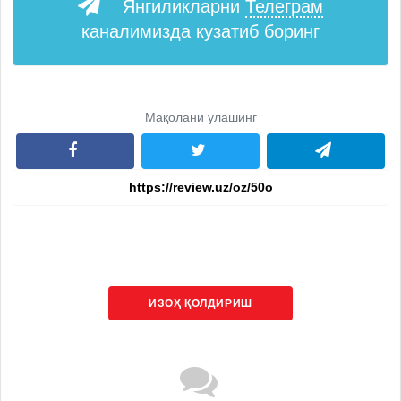
Янгиликларни
Телеграм
каналимизда кузатиб боринг
Мақолани улашинг
ИЗОҲ ҚОЛДИРИШ