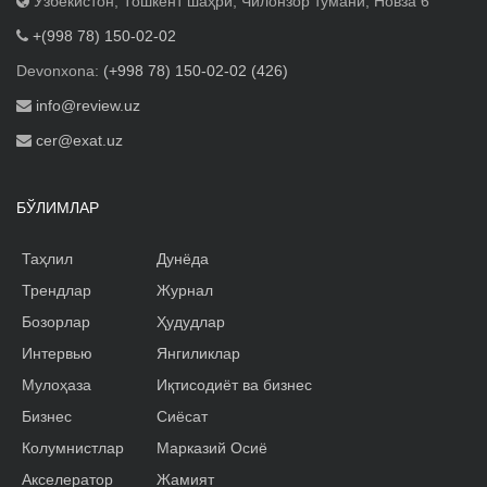
Ўзбекистон, Тошкент шаҳри, Чилонзор тумани, Новза 6
+(998 78) 150-02-02
Devonxona:
(+998 78) 150-02-02 (426)
info@review.uz
cer@exat.uz
БЎЛИМЛАР
Таҳлил
Дунёда
Трендлар
Журнал
Бозорлар
Ҳудудлар
Интервью
Янгиликлар
Мулоҳаза
Иқтисодиёт ва бизнес
Бизнес
Сиёсат
Колумнистлар
Марказий Осиё
Акселератор
Жамият