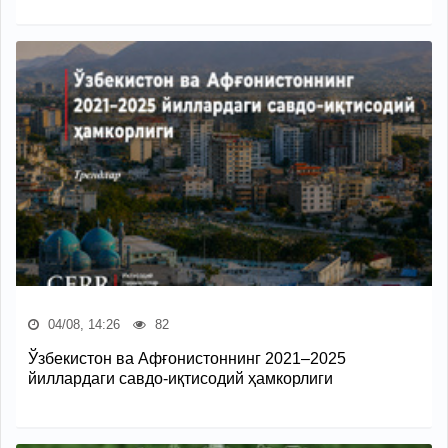
04/08, 14:26
82
Ўзбекистон ва Афғонистоннинг 2021–2025
йиллардаги савдо-иқтисодий ҳамкорлиги