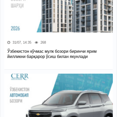
31/07, 14:35
268
Ўзбекистон кўчмас мулк бозори биринчи ярим
йилликни барқарор ўсиш билан якунлади