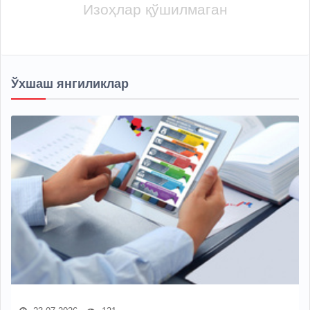
Изоҳлар қўшилмаган
Ўхшаш янгиликлар