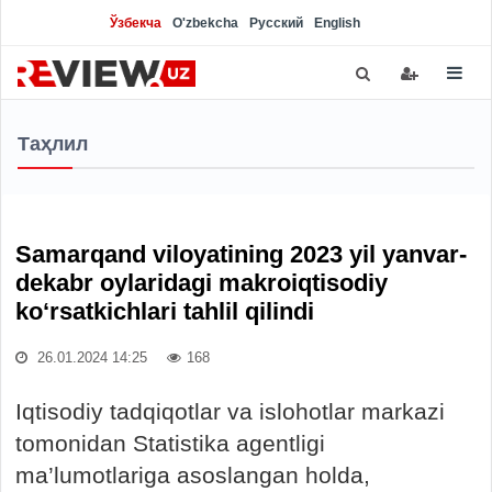
Ўзбекча
O'zbekcha
Русский
English
Таҳлил
Samarqand viloyatining 2023 yil yanvar-
dekabr oylaridagi makroiqtisodiy
ko‘rsatkichlari tahlil qilindi
26.01.2024 14:25
168
Iqtisodiy tadqiqotlar va islohotlar markazi
tomonidan Statistika agentligi
ma’lumotlariga asoslangan holda,