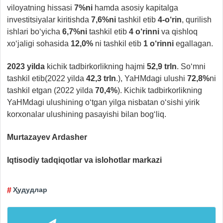
viloyatning hissasi
7%ni
hamda asosiy kapitalga
investitsiyalar kiritishda
7,6%ni
tashkil etib
4-o‘rin
, qurilish
ishlari bo‘yicha
6,7%ni
tashkil etib
4
o‘rinni
va qishloq
xo‘jaligi sohasida
12,0%
ni tashkil etib
1
o‘rinni
egallagan.
2023
yilda
kichik tadbirkorlikning hajmi
52,9 trln
. So‘mni
tashkil etib(2022 yilda
42,3 trln
.), YaHMdagi ulushi
72,8%
ni
tashkil etgan (2022 yilda
70,4%
). Kichik tadbirkorlikning
YaHMdagi ulushining o‘tgan yilga nisbatan o‘sishi yirik
korxonalar ulushining pasayishi bilan bog‘liq.
Murtazayev Ardasher
Iqtisodiy tadqiqotlar va islohotlar markazi
Ҳудудлар