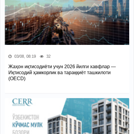
03/08, 08:19
32
Жаҳон иқтисодиёти учун 2026 йилги хавфлар —
Иқтисодий ҳамкорлик ва тараққиёт ташкилоти
(OECD)