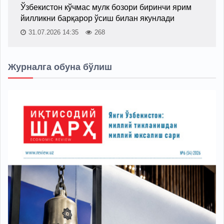
Ўзбекистон кўчмас мулк бозори биринчи ярим
йилликни барқарор ўсиш билан якунлади
31.07.2026 14:35
268
Журналга обуна бўлиш