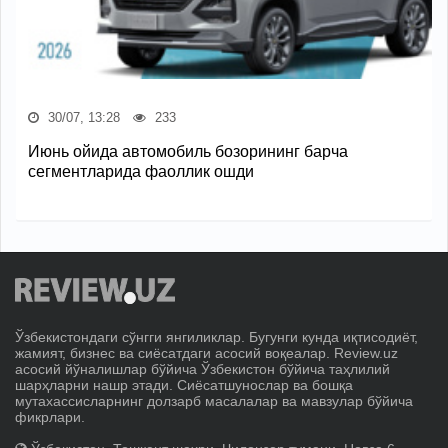
30/07, 13:28
233
Июнь ойида автомобиль бозорининг барча
сегментларида фаоллик ошди
Ўзбекистондаги сўнгги янгиликлар. Бугунги кунда иқтисодиёт,
жамият, бизнес ва сиёсатдаги асосий воқеалар. Review.uz
асосий йўналишлар бўйича Ўзбекистон бўйича таҳлилий
шарҳларни нашр этади. Сиёсатшунослар ва бошқа
мутахассисларнинг долзарб масалалар ва мавзулар бўйича
фикрлари.