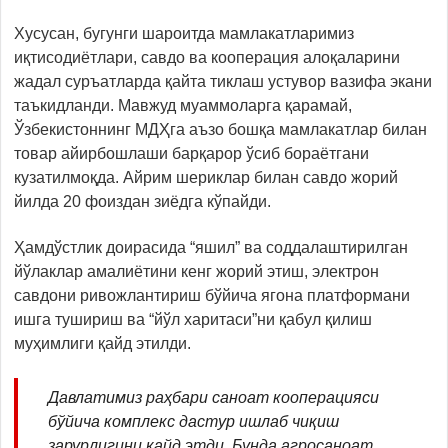
Хусусан, бугунги шароитда мамлакатларимиз
иқтисодиётлари, савдо ва кооперация алоқаларини
жадал суръатларда қайта тиклаш устувор вазифа экани
таъкидланди. Мавжуд муаммоларга қарамай,
Ўзбекистоннинг МДҲга аъзо бошқа мамлакатлар билан
товар айирбошлаши барқарор ўсиб бораётгани
кузатилмоқда. Айрим шериклар билан савдо жорий
йилда 20 фоиздан зиёдга кўпайди.
Ҳамдўстлик доирасида “яшил” ва соддалаштирилган
йўлаклар амалиётини кенг жорий этиш, электрон
савдони ривожлантириш бўйича ягона платформани
ишга тушириш ва “йўл харитаси”ни қабул қилиш
муҳимлиги қайд этилди.
Давлатимиз раҳбари саноат кооперацияси
бўйича комплекс дастур ишлаб чиқиш
зарурлигини қайд этди. Бунда агросаноат,