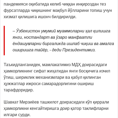
пандемияси оқибатида келиб чиққан инқироздан тез
фурсатларда чиқишнинг мақбул йўлларини топиш учун
хизмат қилишига ишонч билдирилди.
– Ўзбекистон умумий муаммоларни ҳал қилишга
янги, ностандарт ва ўзаро манфаатли
ёндашувларни биргаликда ишлаб чиқиш ва амалга
оширишга тайёр, - деди Президентимиз.
Таъкидланганидек, мамлакатимиз МДҲ доирасидаги
ҳамкорликнинг сифат жиҳатидан янги босқичига изчил
ўтиш, шериклик механизмлари ва қабул қилинган
ҳужжатлар ижроси самарадорлигини ошириш
тарафдоридир.
Шавкат Мирзиёев ташкилот доирасидаги кўп қиррали
ҳамкорликни кенгайтиришга доир қатор таклифларни
илгари сурди.