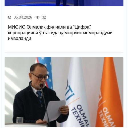
06.04.2026
32
МИСИС Олмалиқ филиали ва “Цифра”
корпорацияси ўртасида ҳамкорлик меморандуми
имзоланди