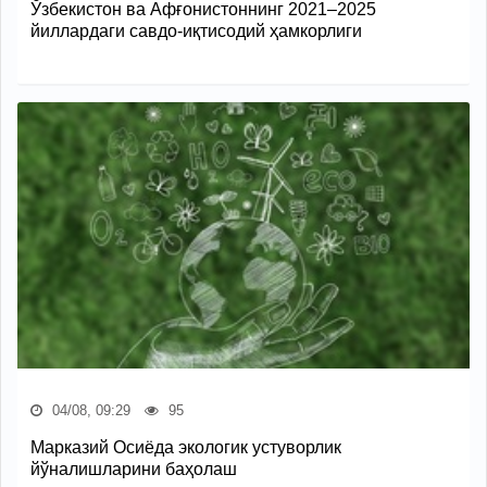
Ўзбекистон ва Афғонистоннинг 2021–2025
йиллардаги савдо-иқтисодий ҳамкорлиги
04/08, 09:29
95
Марказий Осиёда экологик устуворлик
йўналишларини баҳолаш