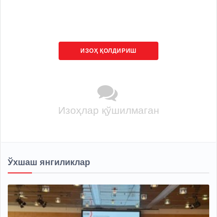
ИЗОҲ ҚОЛДИРИШ
Изоҳлар қўшилмаган
Ўхшаш янгиликлар