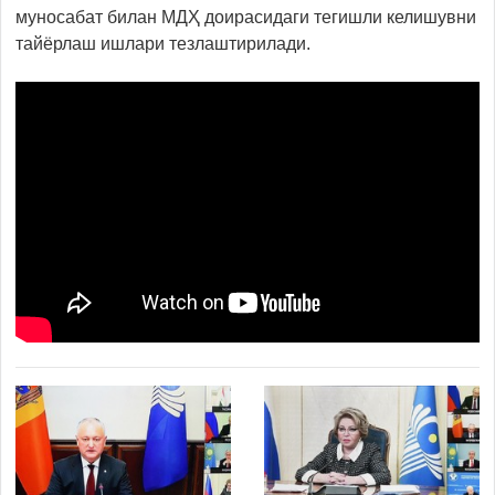
муносабат билан МДҲ доирасидаги тегишли келишувни
тайёрлаш ишлари тезлаштирилади.