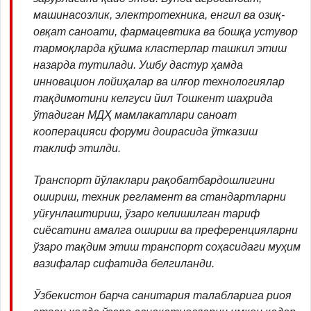
машинасозлик, электротехника, енгил ва озиқ-
овқат саноати, фармацевтика ва бошқа устувор
тармоқларда қўшма кластерлар ташкил этиш
назарда тутилади. Ушбу дастур ҳамда
инновацион лойиҳалар ва илғор технологиялар
тақдимотини келгуси йил Тошкент шаҳрида
ўтадиган МДҲ мамлакатлари саноат
кооперацияси форуми доирасида ўтказиш
таклиф этилди.
Транспорт йўлаклари рақобатбардошлигини
ошириш, техник регламент ва стандартларни
уйғунлаштириш, ўзаро келишилган тариф
сиёсатини амалга ошириш ва преференцияларни
ўзаро тақдим этиш транспорт соҳасидаги муҳим
вазифалар сифатида белгиланди.
Ўзбекистон барча санитария талабларига риоя