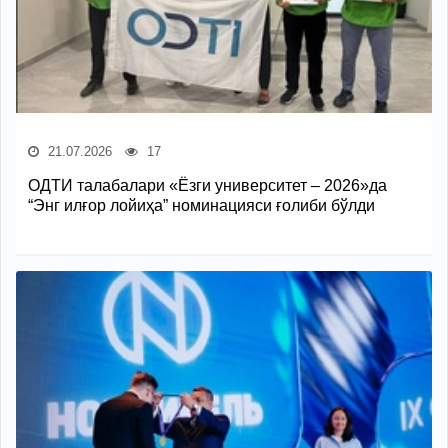
21.07.2026
17
ОДТИ талабалари «Ёзги университет – 2026»да
“Энг илғор лойиҳа” номинацияси ғолиби бўлди