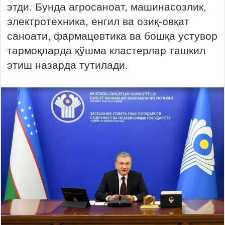
этди. Бунда агросаноат, машинасозлик,
электротехника, енгил ва озиқ-овқат
саноати, фармацевтика ва бошқа устувор
тармоқларда қўшма кластерлар ташкил
этиш назарда тутилади.