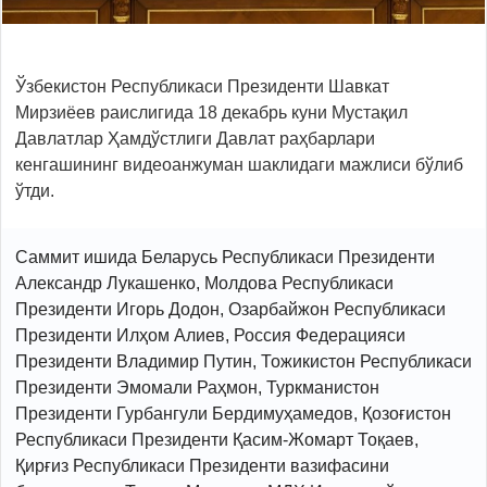
Ўзбекистон Республикаси Президенти Шавкат
Мирзиёев раислигида 18 декабрь куни Мустақил
Давлатлар Ҳамдўстлиги Давлат раҳбарлари
кенгашининг видеоанжуман шаклидаги мажлиси бўлиб
ўтди.
Саммит ишида Беларусь Республикаси Президенти
Александр Лукашенко, Молдова Республикаси
Президенти Игорь Додон, Озарбайжон Республикаси
Президенти Илҳом Алиев, Россия Федерацияси
Президенти Владимир Путин, Тожикистон Республикаси
Президенти Эмомали Раҳмон, Туркманистон
Президенти Гурбангули Бердимуҳамедов, Қозоғистон
Республикаси Президенти Қасим-Жомарт Тоқаев,
Қирғиз Республикаси Президенти вазифасини