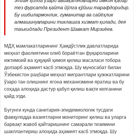
этган ҳолда ўзаро авиақатновларни имкон қадар
тез фурсатда қайта йўлга қўйиш тарафдоридир.
Бу ишбилармонлик, гуманитар ва сайёҳлик
алмашинувларини тиклашга хизмат қилади, дея
таъкидлади Президент Шавкат Мирзиёев.
МДҲ мамлакатларининг Ҳамдўстлик давлатларида
меҳнат фаолиятини олиб бораётган фуқароларини
ижтимоий ва ҳуқуқий ҳимоя қилиш масаласи тобора
долзарб аҳамият касб этмоқда. Шу муносабат билан
Ўзбекистон раҳбари меҳнат мигрантлари ҳужжатларини
ўзаро тан олишнинг ягона механизмини яратиш ва бу
соҳада алоҳида дастур қабул қилиш вақти келганини
қайд этди.
Бугунги кунда санитария-эпидемиологик тусдаги
фавқулодда вазиятларни мониторинг қилиш ва уларга
барвақт жавоб қайтаришнинг самарали тизимини
шакллантириш алоҳида аҳамият касб этмоқда. Шу