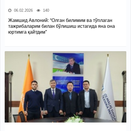
06.02.2026
140
Жамшид Авлоний: “Олган билимим ва тўплаган
тажрибаларим билан бўлишиш истагида яна она
юртимга қайтдим”