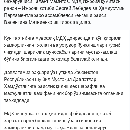
бажарувчиси Талант Мамитов, МДҲ Ижроия қўмитаси
раиси – Ижрочи котиби Сергей Лебедев ва Ҳамдўстлик
Парламентлараро ассамблеяси кенгаши раиси
Валентина Матвиенко иштирок этдилар.
Кун тартибига мувофиқ МДҲ доирасидаги кўп қиррали
ҳамкорликнинг ҳолати ва устувор йўналишлари кўриб
чиқилди, шериклик муносабатларини мустаҳкамлаш
бўйича биргаликдаги режалар белгилаб олинди.
Давлатимиз раҳбари ўз нутқида Ўзбекистон
Республикаси шу йил Мустақил Давлатлар
Ҳамдўстлигига раислик қилишдек шарафли ва
масъулиятли вазифани илк бор ўз зиммасига олганини
таъкидлади.
МДҲнинг улкан салоҳиятидан фойдаланиш, саъй-
ҳаракатларни бирлаштириш, ўзаро ишонч ва
ҳамкорликни янада мустаҳкамлаш коронавирус