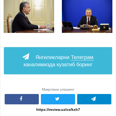
Янгиликларни
Телеграм
каналимизда кузатиб боринг
Мақолани улашинг