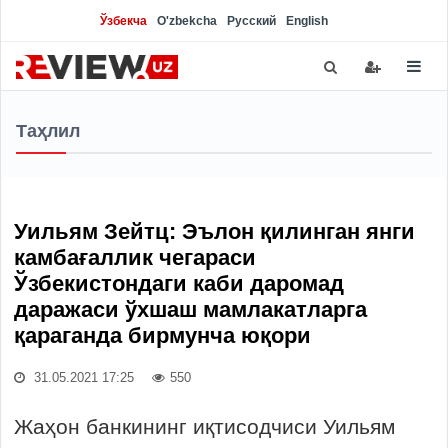
Ўзбекча
O'zbekcha
Русский
English
Таҳлил
Уильям Зейтц: Эълон қилинган янги
камбағаллик чегараси
Ўзбекистондаги каби даромад
даражаси ўхшаш мамлакатларга
қараганда бирмунча юқори
31.05.2021 17:25
550
Жаҳон банкининг иқтисодчиси Уильям