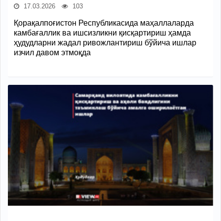
17.03.2026
103
Қорақалпоғистон Республикасида маҳаллаларда
камбағаллик ва ишсизликни қисқартириш ҳамда
ҳудудларни жадал ривожлантириш бўйича ишлар
изчил давом этмоқда