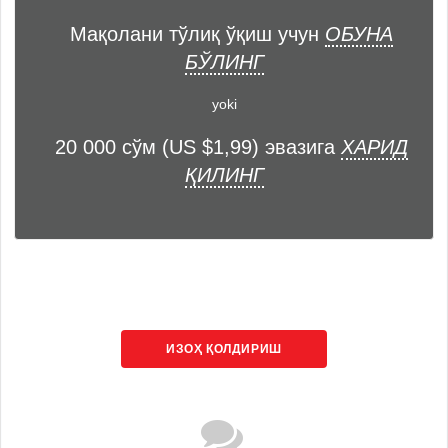
Мақолани тўлиқ ўқиш учун
ОБУНА
БЎЛИНГ
yoki
20 000 сўм (US $1,99) эвазига
ХАРИД
ҚИЛИНГ
ИЗОҲ ҚОЛДИРИШ