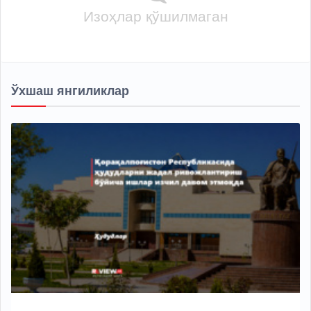
Изоҳлар қўшилмаган
Ўхшаш янгиликлар