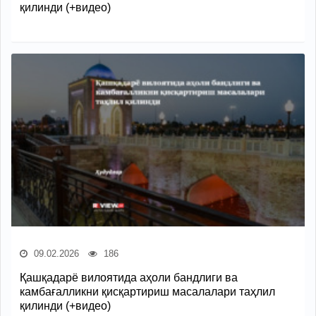
қилинди (+видео)
09.02.2026
186
Қашқадарё вилоятида аҳоли бандлиги ва
камбағалликни қисқартириш масалалари таҳлил
қилинди (+видео)