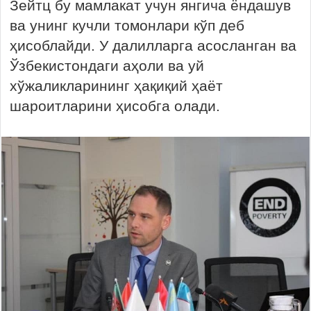
Зейтц бу мамлакат учун янгича ёндашув
ва унинг кучли томонлари кўп деб
ҳисоблайди. У далилларга асосланган ва
Ўзбекистондаги аҳоли ва уй
хўжаликларининг ҳақиқий ҳаёт
шароитларини ҳисобга олади.