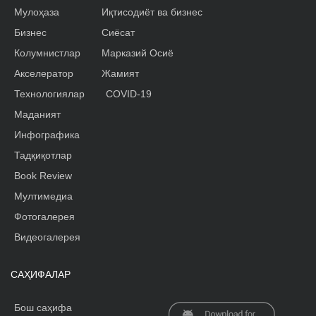
Мулоҳаза
Иқтисодиёт ва бизнес
Бизнес
Сиёсат
Колумнистлар
Марказий Осиё
Акселератор
Жамият
Технологиялар
COVID-19
Маданият
Инфографика
Тадқиқотлар
Book Review
Мултимедиа
Фотогалерея
Видеогалерея
САҲИФАЛАР
Бош саҳифа