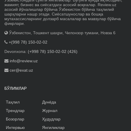
жамият, бизнес ва сиёсатдаги асосий воқеалар. Review.uz
асосий йўналишлар бўйича Ўзбекистон бўйича таҳлилий
шарҳларни нашр этади. Сиёсатшунослар ва бошқа
мутахассисларнинг долзарб масалалар ва мавзулар бўйича
фикрлари.
Ўзбекистон, Тошкент шаҳри, Чилонзор тумани, Новза 6
+(998 78) 150-02-02
Devonxona:
(+998 78) 150-02-02 (426)
info@review.uz
cer@exat.uz
БЎЛИМЛАР
Таҳлил
Дунёда
Трендлар
Журнал
Бозорлар
Ҳудудлар
Интервью
Янгиликлар