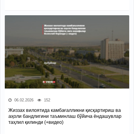
06.02.2026
152
Жиззах вилоятида камбағалликни қисқартириш ва
аҳоли бандлигини таъминлаш бўйича ёндашувлар
таҳлил қилинди (+видео)