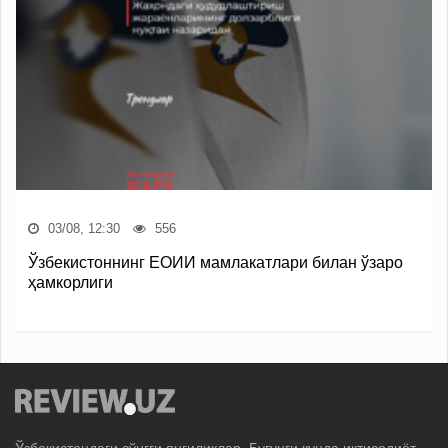
03/08, 12:30
556
Ўзбекистоннинг ЕОИИ мамлакатлари билан ўзаро
ҳамкорлиги
Ўзбекистондаги сўнгги янгиликлар. Бугунги кунда иқтисодиёт,