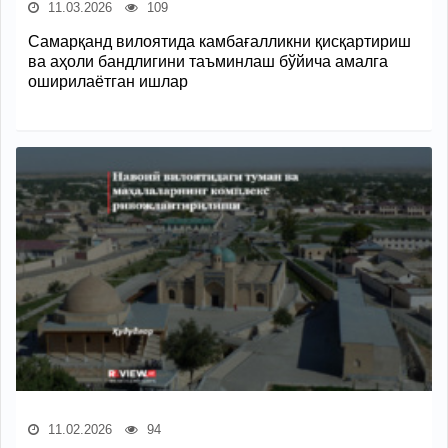
11.03.2026
109
Самарқанд вилоятида камбағалликни қисқартириш
ва аҳоли бандлигини таъминлаш бўйича амалга
оширилаётган ишлар
11.02.2026
94