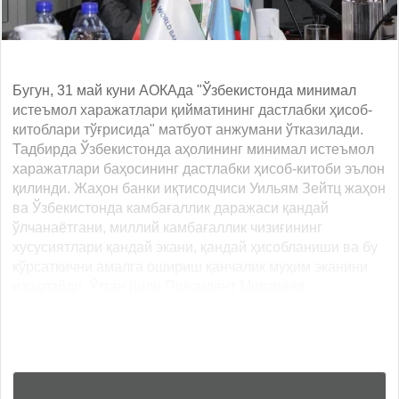
Бугун, 31 май куни АОКАда "Ўзбекистонда минимал
истеъмол харажатлари қийматининг дастлабки ҳисоб-
китоблари тўғрисида" матбуот анжумани ўтказилади.
Тадбирда Ўзбекистонда аҳолининг минимал истеъмол
харажатлари баҳосининг дастлабки ҳисоб-китоби эълон
қилинди. Жаҳон банки иқтисодчиси Уильям Зейтц жаҳон
ва Ўзбекистонда камбағаллик даражаси қандай
ўлчанаётгани, миллий камбағаллик чизиғининг
хусусиятлари қандай экани, қандай ҳисобланиши ва бу
кўрсаткични амалга ошириш қанчалик муҳим эканини
изоҳлайди. Ўтган йили Президент Мирзиёев... ...