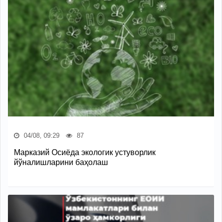
04/08, 09:29
87
Марказий Осиёда экологик устуворлик
йўналишларини баҳолаш