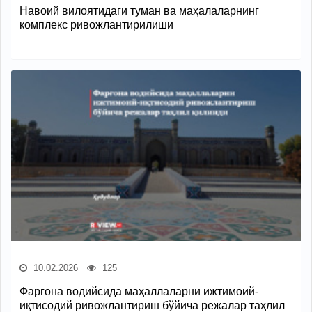
Навоий вилоятидаги туман ва маҳалаларнинг
комплекс ривожлантирилиши
10.02.2026
125
Фарғона водийсида маҳаллаларни ижтимоий-
иқтисодий ривожлантириш бўйича режалар таҳлил