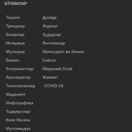
БЎЛИМЛАР
Таҳлил
Дунёда
Трендлар
Журнал
Бозорлар
Ҳудудлар
Интервью
Янгиликлар
Мулоҳаза
Иқтисодиёт ва бизнес
Бизнес
Сиёсат
Колумнистлар
Марказий Осиё
Акселератор
Жамият
Технологиялар
COVID-19
Маданият
Инфографика
Тадқиқотлар
Book Review
Мултимедиа