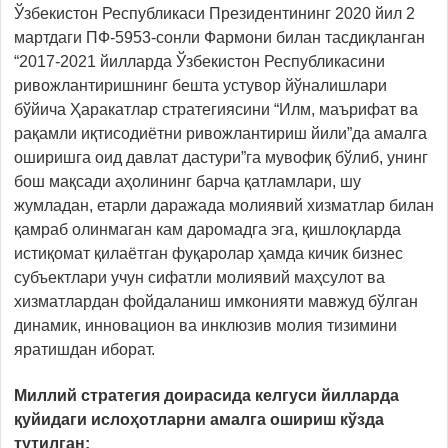
Ўзбекистон Республикаси Президентининг 2020 йил 2
мартдаги ПФ-5953-сонли Фармони билан тасдиқланган
“2017-2021 йилларда Ўзбекистон Республикасини
ривожлантиришнинг бешта устувор йўналишлари
бўйича Ҳаракатлар стратегиясини “Илм, маърифат ва
рақамли иқтисодиётни ривожлантириш йили”да амалга
оширишга оид давлат дастури”га мувофиқ бўлиб, унинг
бош мақсади аҳолининг барча қатламлари, шу
жумладан, етарли даражада молиявий хизматлар билан
қамраб олинмаган кам даромадга эга, қишлоқларда
истиқомат қилаётган фуқаролар ҳамда кичик бизнес
субъектлари учун сифатли молиявий маҳсулот ва
хизматлардан фойдаланиш имконияти мавжуд бўлган
динамик, инновацион ва инклюзив молия тизимини
яратишдан иборат.
Миллий стратегия доирасида келгуси йилларда
қуйидаги ислоҳотларни амалга ошириш кўзда
тутилган: