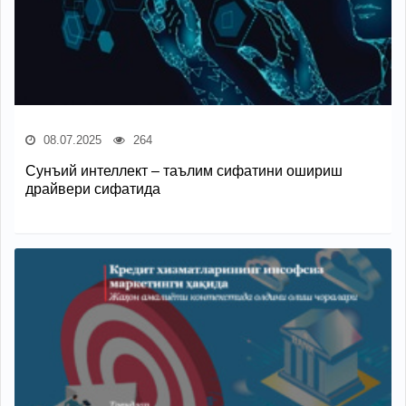
08.07.2025
264
Сунъий интеллект – таълим сифатини ошириш
драйвери сифатида