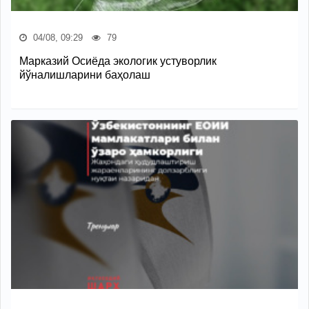
04/08, 09:29
79
Марказий Осиёда экологик устуворлик
йўналишларини баҳолаш