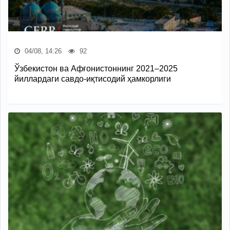
04/08, 14:26
92
Ўзбекистон ва Афғонистоннинг 2021–2025
йиллардаги савдо-иқтисодий ҳамкорлиги