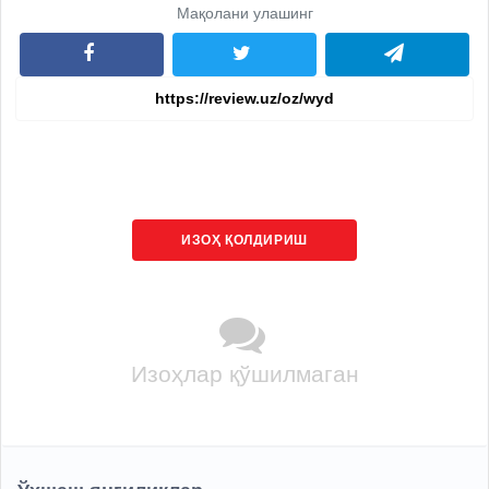
Мақолани улашинг
ИЗОҲ ҚОЛДИРИШ
Изоҳлар қўшилмаган