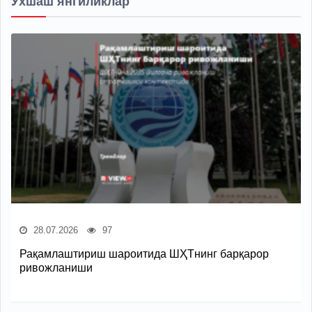
Ўхшаш янгиликлар
28.07.2026
97
Рақамлаштириш шароитида ШҲТнинг барқарор
ривожланиши