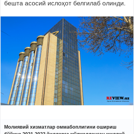
бешта асосий ислоҳот белгилаб олинди.
Молиявий хизматлар оммабоплигини ошириш