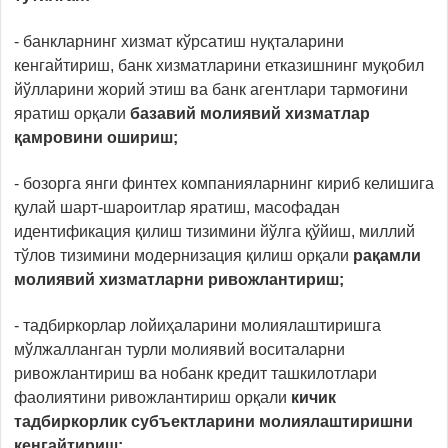
- банкларнинг хизмат кўрсатиш нуқталарини
кенгайтириш, банк хизматларини етказишнинг муқобил
йўлларини жорий этиш ва банк агентлари тармоғини
яратиш орқали
базавий молиявий хизматлар
қамровини ошириш;
- бозорга янги финтех компанияларнинг кириб келишига
қулай шарт-шароитлар яратиш, масофадан
идентификация қилиш тизимини йўлга қўйиш, миллий
тўлов тизимини модернизация қилиш орқали
рақамли
молиявий хизматларни ривожлантириш;
- тадбиркорлар лойиҳаларини молиялаштиришга
мўлжалланган турли молиявий воситаларни
ривожлантириш ва нобанк кредит ташкилотлари
фаолиятини ривожлантириш орқали
кичик
тадбиркорлик субъектларини молиялаштиришни
кенгайтириш;