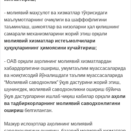
- молиявий маҳсулот ва хизматлар тўғрисидаги
маълумотларнинг очиқлиги ва шаффофлигини
таъминлаш, шикоятлар ва низоларни ҳал қилишнинг
самарали механизмларини жорий этиш орқали
молиявий хизматлар истеъмолчилари
ҳуқуқларининг ҳимоясини кучайтириш;
- ОАВ орқали аҳолининг молиявий хизматлардан
хабардорлигини ошириш, умумтаълим муассасаларида
ва ноиқтисодий йўналишдаги таълим муассасаларида
“Молиявий саводхонлик” ўқув дастурини жорий этиш,
шунингдек, молиявий саводхонликни ошириш бўйича
ўқув дастурларини ишлаб чиқиш кабилар орқали
аҳоли
ва тадбиркорларнинг молиявий саводхонлигини
ошириш
белгиланган.
Мазкур ислоҳотлар аҳолининг молиявий
саводхонлигини ошириш, базавий молиявий хизматлар