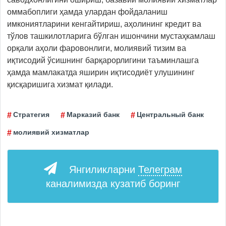
оммабоплиги ҳамда улардан фойдаланиш
имкониятларини кенгайтириш, аҳолининг кредит ва
тўлов ташкилотларига бўлган ишончини мустаҳкамлаш
орқали аҳоли фаровонлиги, молиявий тизим ва
иқтисодий ўсишнинг барқарорлигини таъминлашга
ҳамда мамлакатда яширин иқтисодиёт улушининг
қисқаришига хизмат қилади.
Стратегия
Марказий банк
Центральный банк
молиявий хизматлар
Янгиликларни
Телеграм
каналимизда кузатиб боринг