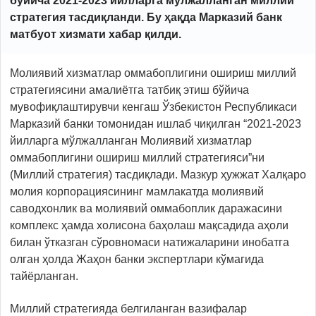
бўйича 2021-2023 йилларга мўлжалланган миллий
стратегия тасдиқланди. Бу ҳақда Марказий банк
матбуот хизмати хабар қилди.
Молиявий хизматлар оммабоплигини ошириш миллий
стратегиясини амалиётга татбиқ этиш бўйича
мувофиқлаштирувчи кенгаш Ўзбекистон Республикаси
Марказий банки томонидан ишлаб чиқилган “2021-2023
йилларга мўлжалланган Молиявий хизматлар
оммабоплигини ошириш миллий стратегияси”ни
(Миллий стратегия) тасдиқлади. Мазкур ҳужжат Халқаро
молия корпорациясининг мамлакатда молиявий
саводхонлик ва молиявий оммабоплик даражасини
комплекс ҳамда холисона баҳолаш мақсадида аҳоли
билан ўтказган сўровномаси натижаларини инобатга
олган ҳолда Жаҳон банки экспертлари кўмагида
тайёрланган.
Миллий стратегияда белгиланган вазифалар