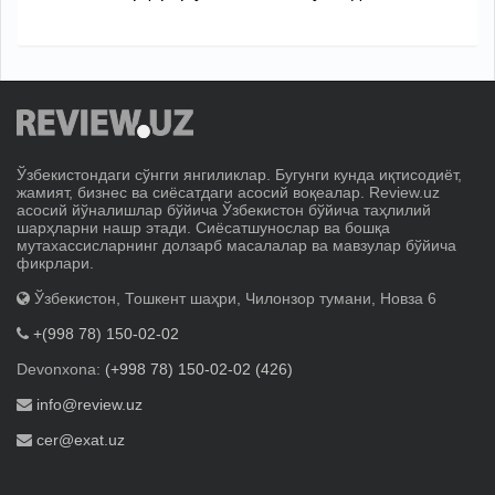
Ўзбекистондаги сўнгги янгиликлар. Бугунги кунда иқтисодиёт,
жамият, бизнес ва сиёсатдаги асосий воқеалар. Review.uz
асосий йўналишлар бўйича Ўзбекистон бўйича таҳлилий
шарҳларни нашр этади. Сиёсатшунослар ва бошқа
мутахассисларнинг долзарб масалалар ва мавзулар бўйича
фикрлари.
Ўзбекистон, Тошкент шаҳри, Чилонзор тумани, Новза 6
+(998 78) 150-02-02
Devonxona:
(+998 78) 150-02-02 (426)
info@review.uz
cer@exat.uz