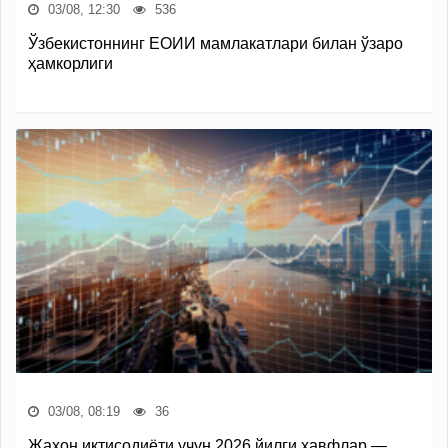
03/08, 12:30
536
Ўзбекистоннинг ЕОИИ мамлакатлари билан ўзаро
ҳамкорлиги
03/08, 08:19
36
Жаҳон иқтисодиёти учун 2026 йилги хавфлар —