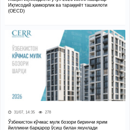
Иқтисодий ҳамкорлик ва тараққиёт ташкилоти
(OECD)
31/07, 14:35
278
Ўзбекистон кўчмас мулк бозори биринчи ярим
йилликни барқарор ўсиш билан якунлади