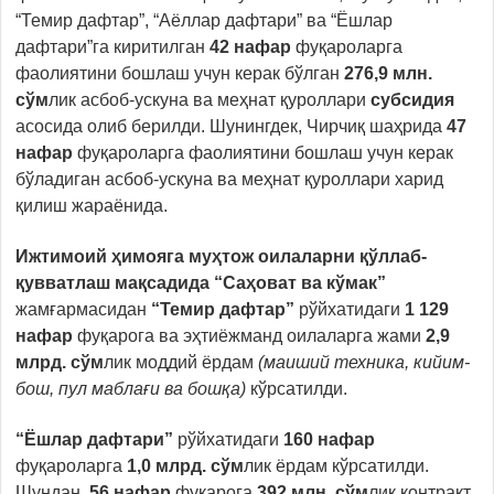
“Темир дафтар”, “Аёллар дафтари” ва “Ёшлар
дафтари”га киритилган
42
нафар
фуқароларга
фаолиятини бошлаш учун керак бўлган
276,9 млн.
сўм
лик асбоб-ускуна ва меҳнат қуроллари
субсидия
асосида олиб берилди. Шунингдек, Чирчиқ шаҳрида
47
нафар
фуқароларга фаолиятини бошлаш учун керак
бўладиган асбоб-ускуна ва меҳнат қуроллари харид
қилиш жараёнида.
Ижтимоий ҳимояга муҳтож оилаларни қўллаб-
қувватлаш мақсадида “Саҳоват ва кўмак”
жамғармасидан
“Темир дафтар”
рўйхатидаги
1 129
нафар
фуқарога
ва эҳтиёжманд оилаларга жами
2,9
млрд. сўм
лик моддий ёрдам
(маиший техника, кийим-
бош, пул маблағи ва бошқа)
кўрсатилди.
“Ёшлар дафтари”
рўйхатидаги
160 нафар
фуқароларга
1,0 млрд. сўм
лик ёрдам кўрсатилди.
Шундан,
56 нафар
фуқарога
392 млн. сўм
лик контракт