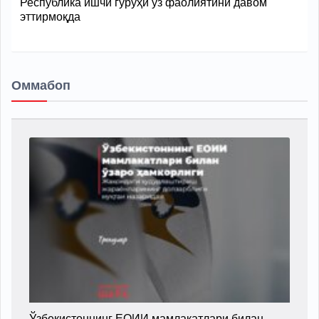
Республика ишчи гуруҳи ўз фаолиятини давом
эттирмоқда
Оммабоп
Ўзбекистоннинг ЕОИИ мамлакатлари билан