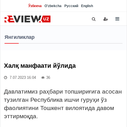
Ўзбекча
O'zbekcha
Русский
English
Янгиликлар
Халқ манфаати йўлида
7.07.2023 16:04
36
Давлатимиз раҳбари топшириғига асосан
тузилган Республика ишчи гуруҳи ўз
фаолиятини Тошкент вилоятида давом
эттирмоқда.