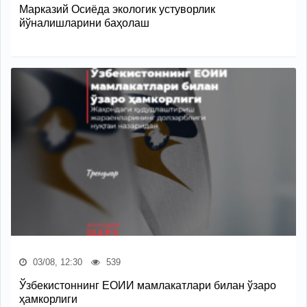
Марказий Осиёда экологик устуворлик
йўналишларини баҳолаш
03/08, 12:30
539
Ўзбекистоннинг ЕОИИ мамлакатлари билан ўзаро
ҳамкорлиги