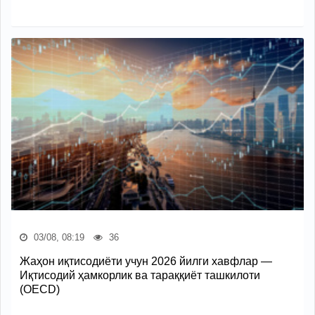
03/08, 08:19
36
Жаҳон иқтисодиёти учун 2026 йилги хавфлар —
Иқтисодий ҳамкорлик ва тараққиёт ташкилоти
(OECD)