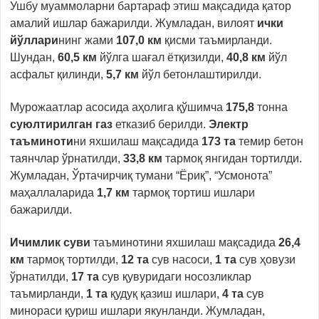
Ушбу муаммоларни бартараф этиш мақсадида қатор
амалий ишлар бажарилди. Жумладан, вилоят
ички
йўллари
нинг жами
107,0 км
қисми таъмирланди.
Шундан,
60,5 км
йўлга шағал ётқизилди,
40,8 км
йўл
асфальт қилинди,
5,7 км
йўл бетонлаштирилди.
Мурожаатлар асосида аҳолига қўшимча
175,8
тонна
суюлтирилган газ
етказиб берилди.
Электр
таъминоти
ни яхшилаш мақсадида
173
та
темир бетон
таянчлар ўрнатилди,
33,8 км
тармоқ янгидан тортилди.
Жумладан, Ўртачирчиқ тумани “Ёриқ”, “Усмонота”
маҳаллаларида
1,7 км
тармоқ тортиш ишлари
бажарилди.
Ичимлик суви
таъминотини яхшилаш мақсадида
26,4
км
тармоқ тортилди,
12 та
сув насоси,
1 та
сув ҳовузи
ўрнатилди,
17 та
сув қувуридаги носозликлар
таъмирланди,
1 та
қудуқ қазиш ишлари,
4 та
сув
минораси қуриш ишлари якунланди. Жумладан,