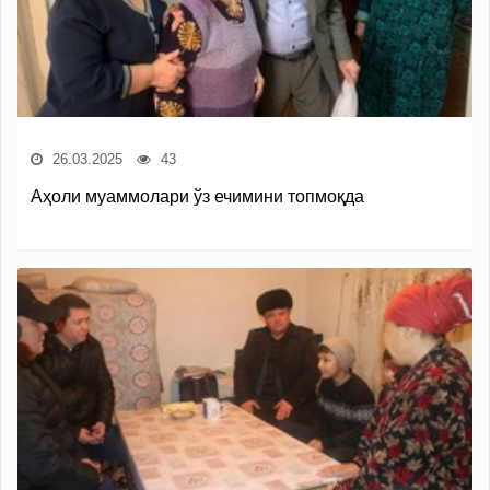
26.03.2025
43
Аҳоли муаммолари ўз ечимини топмоқда