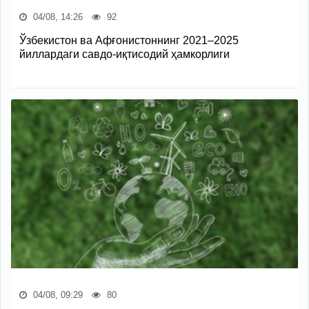
04/08, 14:26
92
Ўзбекистон ва Афғонистоннинг 2021–2025
йиллардаги савдо-иқтисодий ҳамкорлиги
04/08, 09:29
80