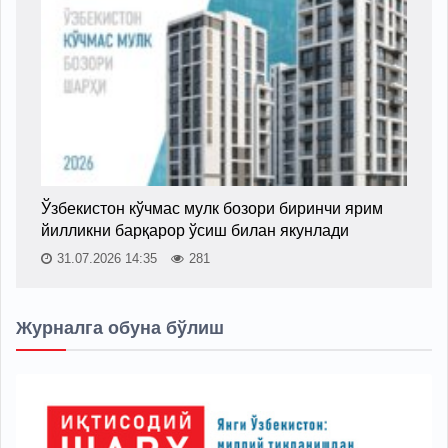
Ўзбекистон кўчмас мулк бозори биринчи ярим
йилликни барқарор ўсиш билан якунлади
31.07.2026 14:35
281
Журналга обуна бўлиш