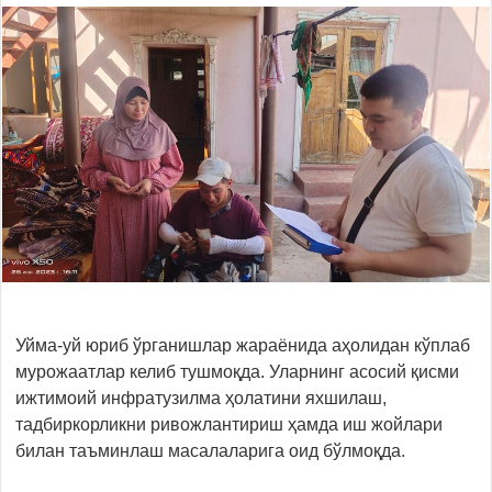
Уйма-уй юриб ўрганишлар жараёнида аҳолидан кўплаб
мурожаатлар келиб тушмоқда. Уларнинг асосий қисми
ижтимоий инфратузилма ҳолатини яхшилаш,
тадбиркорликни ривожлантириш ҳамда иш жойлари
билан таъминлаш масалаларига оид бўлмоқда.