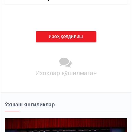
ИЗОҲ ҚОЛДИРИШ
Изоҳлар қўшилмаган
Ўхшаш янгиликлар