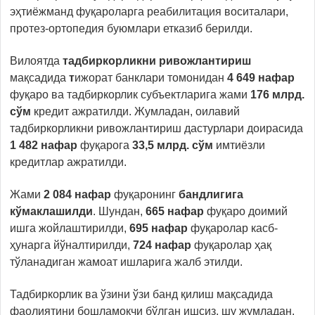
эҳтиёжманд фуқароларга реабилитация воситалари,
протез-ортопедия буюмлари етказиб берилди.
Вилоятда
тадбиркорликни ривожлантириш
мақсадида
т
ижорат банклари томонидан
4 649 нафар
фуқаро ва тадбиркорлик субъектларига жами
176 млрд.
сўм
кредит ажратилди. Жумладан, оилавий
тадбиркорликни ривожлантириш дастурлари доирасида
1 482 нафар
фуқарога
33,5 млрд. сўм
имтиёзли
кредитлар ажратилди.
Жами
2 084
нафар
фуқаронинг
бандлигига
кўмаклашилди
. Шундан,
665
нафар
фуқаро доимий
ишга жойлаштирилди,
695 нафар
фуқаролар касб-
ҳунарга йўналтирилди,
724 нафар
фуқаролар ҳақ
тўланадиган жамоат ишларига жалб этилди.
Тадбиркорлик ва ўзини ўзи банд қилиш мақсадида
фаолиятини бошламоқчи бўлган ишсиз, шу жумладан,