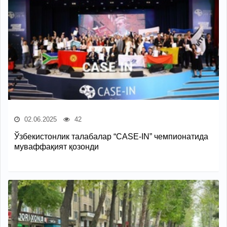
02.06.2025
42
Ўзбекистонлик талабалар “CASE-IN” чемпионатида
муваффақият қозонди