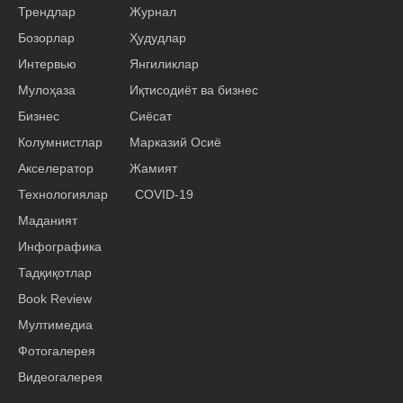
Трендлар
Журнал
Бозорлар
Ҳудудлар
Интервью
Янгиликлар
Мулоҳаза
Иқтисодиёт ва бизнес
Бизнес
Сиёсат
Колумнистлар
Марказий Осиё
Акселератор
Жамият
Технологиялар
COVID-19
Маданият
Инфографика
Тадқиқотлар
Book Review
Мултимедиа
Фотогалерея
Видеогалерея