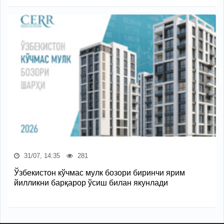
31/07, 14:35
281
Ўзбекистон кўчмас мулк бозори биринчи ярим
йилликни барқарор ўсиш билан якунлади