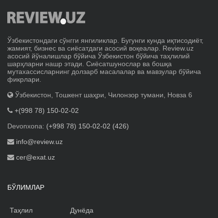
Ўзбекистондаги сўнгги янгиликлар. Бугунги кунда иқтисодиёт,
жамият, бизнес ва сиёсатдаги асосий воқеалар. Review.uz
асосий йўналишлар бўйича Ўзбекистон бўйича таҳлилий
шарҳларни нашр этади. Сиёсатшунослар ва бошқа
мутахассисларнинг долзарб масалалар ва мавзулар бўйича
фикрлари.
Ўзбекистон, Тошкент шаҳри, Чилонзор тумани, Новза 6
+(998 78) 150-02-02
Devonxona:
(+998 78) 150-02-02 (426)
info@review.uz
cer@exat.uz
БЎЛИМЛАР
Таҳлил
Дунёда