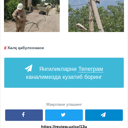
Халқ қабулхонаси
Янгиликларни
Телеграм
каналимизда кузатиб боринг
Мақолани улашинг