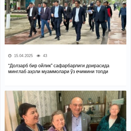
15.04.2025
43
“Долзарб бир ойлик” сафарбарлиги доирасида
минглаб аҳоли муаммолари ўз ечимини топди