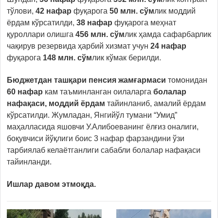
тўлови,
42 нафар
фуқарога
50 млн. сўм
лик моддий
ёрдам кўрсатилди,
38 нафар
фуқарога меҳнат
қуроллари олишга
456 млн. сўм
лик ҳамда сафарбарлик
чақирув резервида ҳарбий хизмат учун
24 нафар
фуқарога
148 млн. сўм
лик кўмак берилди.
Бюджетдан ташқари пенсия жамғармаси
томонидан
60 нафар
кам таъминланган оилаларга
болалар
нафақаси, моддий ёрдам
тайинланиб, амалий ёрдам
кўрсатилди. Жумладан, Янгийўл тумани “Умид”
маҳалласида яшовчи У.Алибоеванинг ёлғиз оналиги,
боқувчиси йўқлиги боис 3 нафар фарзандини ўзи
тарбиялаб келаётганлиги сабабли болалар нафақаси
тайинланди.
Ишлар давом этмоқда.