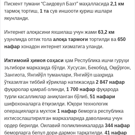
Пискент тумани “Саидовул Бахт” маҳалласида
2,1 км
тармоқ тортиш,
1 та
сув иншооти қуриш ишлари
якунланди.
Интернет алоқасини яхшилаш учун жами
63,2 км
узунликда оптик тола
алоқа тармоғи
тортилди ва
650
нафар
хонадон интернет хизматига уланди.
Ижтимоий ҳимоя соҳаси
ҳам Республика ишчи гуруҳи
эътибори марказида бўлди. Хусусан,
Бекобод, Оққўрғон,
Зангиота, Янгийўл туманлари, Янгийўл шаҳрида
ўтказилган тиббий кўриклар натижасида
2 847 нафар
фуқаролар қамраб олинди,
1 700 нафар
фуқарода
турли касалликлар аниқланган бўлиб,
51 нафари
шифохоналарга ётқизилди. Юқори технологик
операцияларга мухтож
1 нафар
беморга республика
ихтисослаштирилган марказларида даволаниш учун
ордер берилди.
Оилавий поликлиникаларда
344 нафар
беморларга бепул дори-дармон тарқатилди.
41 нафар