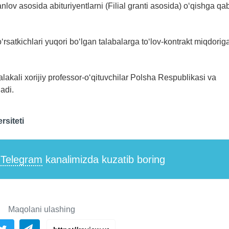
tanlov asosida abituriyentlarni (Filial granti asosida) o‘qishga qa
‘rsatkichlari yuqori bo‘lgan talabalarga to‘lov-kontrakt miqdorig
lakali xorijiy professor-o‘qituvchilar Polsha Respublikasi va
adi.
siteti
i
Telegram
kanalimizda kuzatib boring
Maqolani ulashing