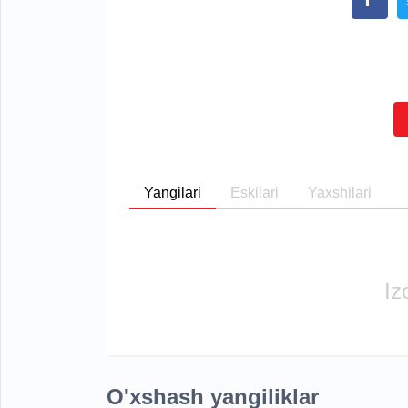
Yangilari
Eskilari
Yaxshilari
Iz
O'xshash yangiliklar