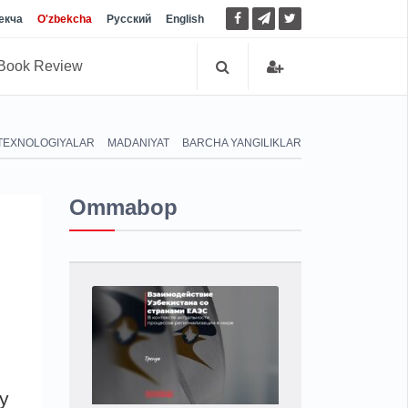
екча
O'zbekcha
Русский
English
Book Review
TEXNOLOGIYALAR
MADANIYAT
BARCHA YANGILIKLAR
Ommabop
iy