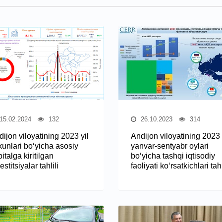
15.02.2024
132
26.10.2023
314
ijon viloyatining 2023 yil
Andijon viloyatining 2023 
kunlari bo‘yicha asosiy
yanvar-sentyabr oylari
italga kiritilgan
bo‘yicha tashqi iqtisodiy
estitsiyalar tahlili
faoliyati ko‘rsatkichlari tahl