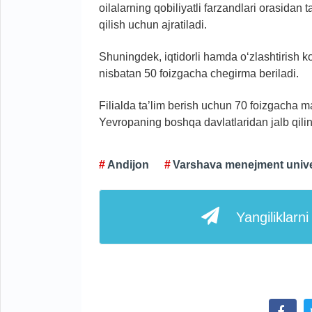
oilalarning qobiliyatli farzandlari orasidan 
qilish uchun ajratiladi.
Shuningdek, iqtidorli hamda o‘zlashtirish ko
nisbatan 50 foizgacha chegirma beriladi.
Filialda ta’lim berish uchun 70 foizgacha ma
Yevropaning boshqa davlatlaridan jalb qilin
Andijon
Varshava menejment univer
Yangiliklarn