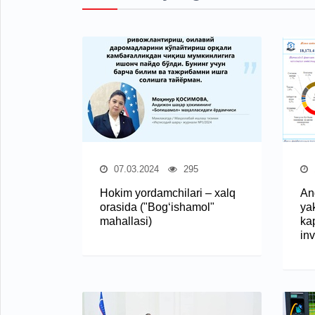
07.03.2024
295
Hokim yordamchilari – xalq
And
orasida ("Bog‘ishamol"
ya
mahallasi)
kap
inv