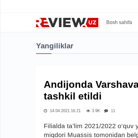
Bosh sahifa
Yangiliklar
Andijonda Varshava 
tashkil etildi
14.04.2021 16:21
3.9K
11
Filialda ta’lim 2021/2022 o‘quv y
miqdori Muassis tomonidan belgil