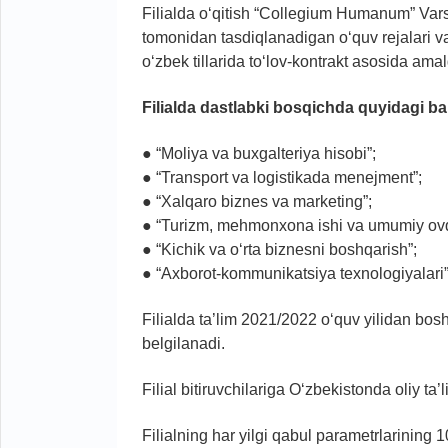
Filialda o‘qitish “Collegium Humanum” Var
tomonidan tasdiqlanadigan o‘quv rejalari va 
o‘zbek tillarida to‘lov-kontrakt asosida amal
Filialda dastlabki bosqichda quyidagi baka
● “Moliya va buxgalteriya hisobi”;
● “Transport va logistikada menejment”;
● “Xalqaro biznes va marketing”;
● “Turizm, mehmonxona ishi va umumiy ovq
● “Kichik va o‘rta biznesni boshqarish”;
● “Axborot-kommunikatsiya texnologiyalari”
Filialda ta’lim 2021/2022 o‘quv yilidan bos
belgilanadi.
Filial bitiruvchilariga O‘zbekistonda oliy ta’l
Filialning har yilgi qabul parametrlarining