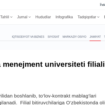
Ўзб
Tahlil
Jurnal
Hududlar
Infografika
Tadqiqotlar
IQTISODIYOT VA BIZNES
SIYOSAT
MARKAZIY OSIYO
JAMIYAT
menejment universiteti filiali
ilidan boshlanib, to‘lov-kontrakt mablag‘lari
anadi. Filial bitiruvchilariga O‘zbekistonda ol