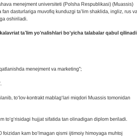
shava menejment universiteti (Polsha Respublikasi) (Muassis)
fan dasturlariga muvofiq kunduzgi ta’lim shaklida, ingliz, rus v
ga oshiriladi.
lavriat ta’lim yo‘nalishlari bo‘yicha talabalar qabul qilinadi
atlanishda menejment va marketing”;
.
hlanib, to‘lov-kontrakt mablag‘lari miqdori Muassis tomonidan
im to‘g‘risidagi hujjat sifatida tan olinadigan diplom beriladi.
 10 foizidan kam bo‘lmagan qismi ijtimoiy himoyaga muhtoj