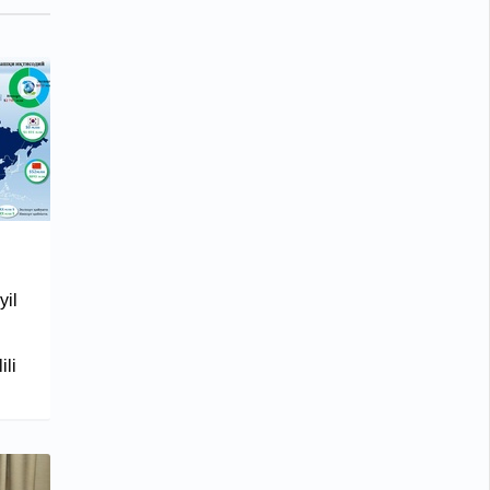
yil
ili