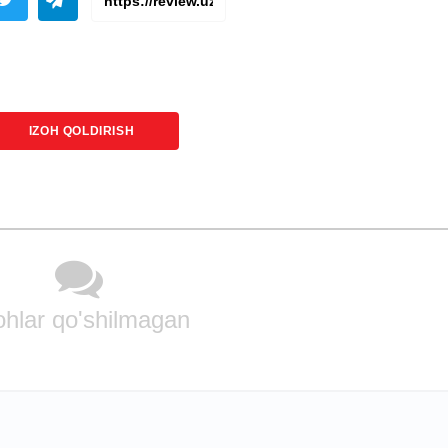
IZOH QOLDIRISH
ohlar qo'shilmagan