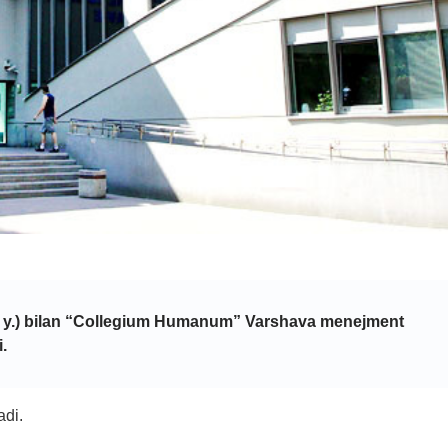
1 y.) bilan “Collegium Humanum” Varshava menejment
i.
adi.