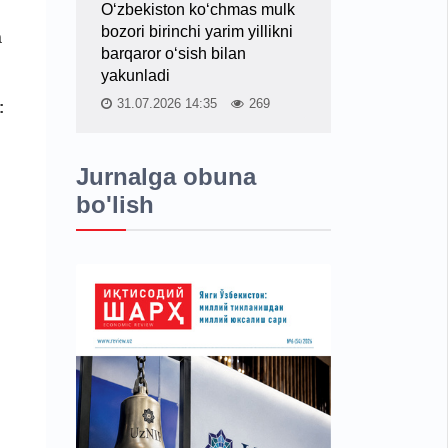
O‘zbekiston ko‘chmas mulk
bozori birinchi yarim yillikni
a
barqaror o‘sish bilan
yakunladi
31.07.2026 14:35
269
:
Jurnalga obuna
bo'lish