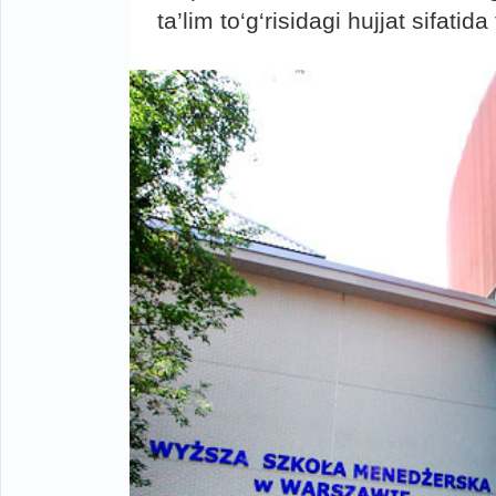
ta’lim to‘g‘risidagi hujjat sifatid