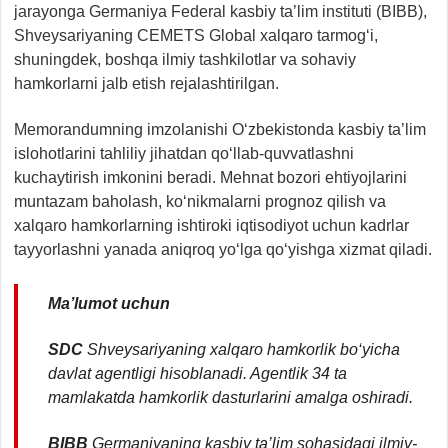
jarayonga Germaniya Federal kasbiy ta’lim instituti (BIBB),
Shveysariyaning CEMETS Global xalqaro tarmog‘i,
shuningdek, boshqa ilmiy tashkilotlar va sohaviy
hamkorlarni jalb etish rejalashtirilgan.
Memorandumning imzolanishi O‘zbekistonda kasbiy ta’lim
islohotlarini tahliliy jihatdan qo‘llab-quvvatlashni
kuchaytirish imkonini beradi. Mehnat bozori ehtiyojlarini
muntazam baholash, ko‘nikmalarni prognoz qilish va
xalqaro hamkorlarning ishtiroki iqtisodiyot uchun kadrlar
tayyorlashni yanada aniqroq yo‘lga qo‘yishga xizmat qiladi.
Ma’lumot uchun
SDC
Shveysariyaning xalqaro hamkorlik bo‘yicha
davlat agentligi hisoblanadi. Agentlik 34 ta
mamlakatda hamkorlik dasturlarini amalga oshiradi.
BIBB
Germaniyaning kasbiy ta’lim sohasidagi ilmiy-