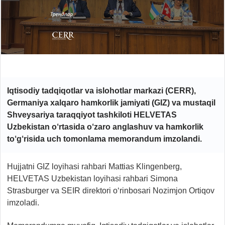
Iqtisodiy tadqiqotlar va islohotlar markazi (CERR),
Germaniya xalqaro hamkorlik jamiyati (GIZ) va mustaqil
Shveysariya taraqqiyot tashkiloti HELVETAS
Uzbekistan o‘rtasida o‘zaro anglashuv va hamkorlik
to‘g‘risida uch tomonlama memorandum imzolandi.
Hujjatni GIZ loyihasi rahbari Mattias Klingenberg,
HELVETAS Uzbekistan loyihasi rahbari Simona
Strasburger va SEIR direktori o‘rinbosari Nozimjon Ortiqov
imzoladi.