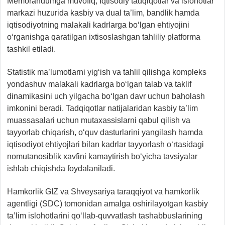
Memorandumga muvofiq, Iqtisodiy tadqiqotlar va islohotlar
markazi huzurida kasbiy va dual ta’lim, bandlik hamda
iqtisodiyotning malakali kadrlarga bo‘lgan ehtiyojini
o‘rganishga qaratilgan ixtisoslashgan tahliliy platforma
tashkil etiladi.
Statistik ma’lumotlarni yig‘ish va tahlil qilishga kompleks
yondashuv malakali kadrlarga bo‘lgan talab va taklif
dinamikasini uch yilgacha bo‘lgan davr uchun baholash
imkonini beradi. Tadqiqotlar natijalaridan kasbiy ta’lim
muassasalari uchun mutaxassislarni qabul qilish va
tayyorlab chiqarish, o‘quv dasturlarini yangilash hamda
iqtisodiyot ehtiyojlari bilan kadrlar tayyorlash o‘rtasidagi
nomutanosiblik xavfini kamaytirish bo‘yicha tavsiyalar
ishlab chiqishda foydalaniladi.
Hamkorlik GIZ va Shveysariya taraqqiyot va hamkorlik
agentligi (SDC) tomonidan amalga oshirilayotgan kasbiy
ta’lim islohotlarini qo‘llab-quvvatlash tashabbuslarining