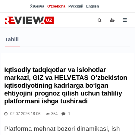
Ўзбекча
O'zbekcha
Русский
English
Tahlil
Iqtisodiy tadqiqotlar va islohotlar
markazi, GIZ va HELVETAS O‘zbekiston
iqtisodiyotining kadrlarga bo‘lgan
ehtiyojini prognoz qilish uchun tahliliy
platformani ishga tushiradi
02.07.2026 18:06
354
1
Platforma mehnat bozori dinamikasi, ish