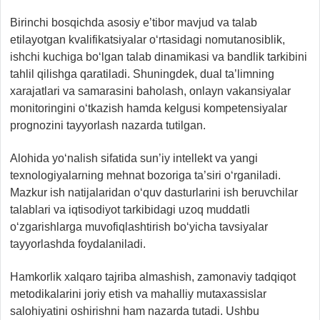
Birinchi bosqichda asosiy e’tibor mavjud va talab
etilayotgan kvalifikatsiyalar o‘rtasidagi nomutanosiblik,
ishchi kuchiga bo‘lgan talab dinamikasi va bandlik tarkibini
tahlil qilishga qaratiladi. Shuningdek, dual ta’limning
xarajatlari va samarasini baholash, onlayn vakansiyalar
monitoringini o‘tkazish hamda kelgusi kompetensiyalar
prognozini tayyorlash nazarda tutilgan.
Alohida yo‘nalish sifatida sun’iy intellekt va yangi
texnologiyalarning mehnat bozoriga ta’siri o‘rganiladi.
Mazkur ish natijalaridan o‘quv dasturlarini ish beruvchilar
talablari va iqtisodiyot tarkibidagi uzoq muddatli
o‘zgarishlarga muvofiqlashtirish bo‘yicha tavsiyalar
tayyorlashda foydalaniladi.
Hamkorlik xalqaro tajriba almashish, zamonaviy tadqiqot
metodikalarini joriy etish va mahalliy mutaxassislar
salohiyatini oshirishni ham nazarda tutadi. Ushbu