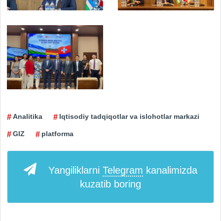
Analitika
Iqtisodiy tadqiqotlar va islohotlar markazi
GIZ
platforma
Yangiliklarni
Telegram
kanalimizda
kuzatib boring