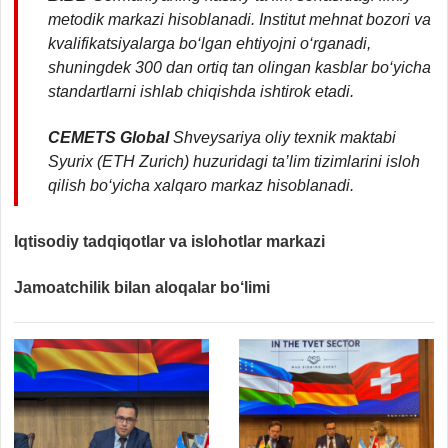
metodik markazi hisoblanadi. Institut mehnat bozori va
kvalifikatsiyalarga bo‘lgan ehtiyojni o‘rganadi,
shuningdek 300 dan ortiq tan olingan kasblar bo‘yicha
standartlarni ishlab chiqishda ishtirok etadi.
CEMETS Global
Shveysariya oliy texnik maktabi
Syurix (ETH Zurich) huzuridagi ta’lim tizimlarini isloh
qilish bo‘yicha xalqaro markaz hisoblanadi.
Iqtisodiy tadqiqotlar va islohotlar markazi
Jamoatchilik bilan aloqalar bo‘limi