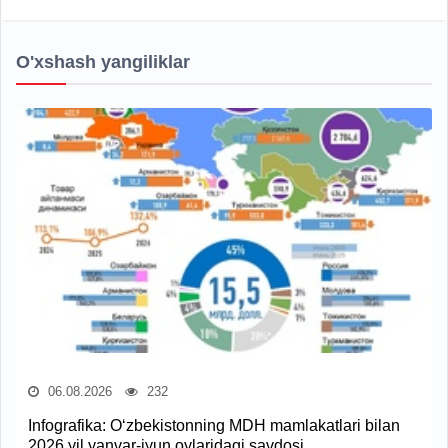
O'xshash yangiliklar
06.08.2026
232
Infografika: O‘zbekistonning MDH mamlakatlari bilan
2026 yil yanvar-iyun oylaridagi savdosi