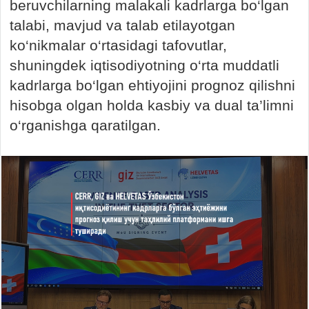
beruvchilarning malakali kadrlarga bo‘lgan
talabi, mavjud va talab etilayotgan
ko‘nikmalar o‘rtasidagi tafovutlar,
shuningdek iqtisodiyotning o‘rta muddatli
kadrlarga bo‘lgan ehtiyojini prognoz qilishni
hisobga olgan holda kasbiy va dual ta’limni
o‘rganishga qaratilgan.