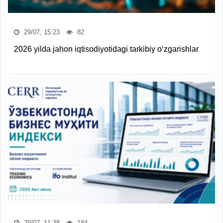
29/07, 15:23
82
2026 yilda jahon iqtisodiyotidagi tarkibiy o‘zgarishlar
29/07, 11:38
184