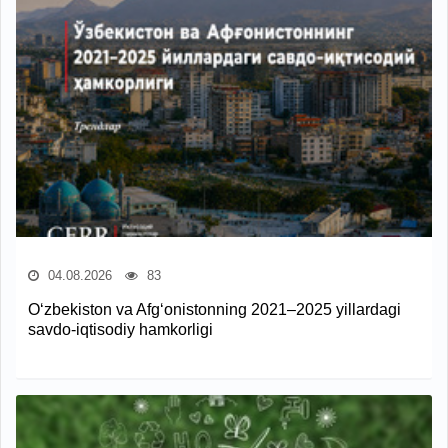
04.08.2026
83
O‘zbekiston va Afg‘onistonning 2021–2025 yillardagi
savdo-iqtisodiy hamkorligi