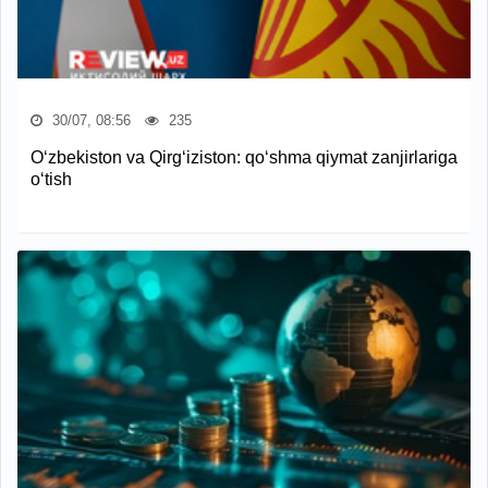
30/07, 08:56
235
O‘zbekiston va Qirg‘iziston: qo‘shma qiymat zanjirlariga
o‘tish