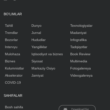
BO'LIMLAR
Tahlil
Dunyo
Texnologiyalar
Trendlar
Jurnal
Madaniyat
Bozorlar
Hududlar
Infografika
Intervyu
Yangiliklar
Tadqiqotlar
Mulohaza
Iqtisodiyot va biznes
Book Review
Biznes
Siyosat
Multimedia
Kolumnistlar
Markaziy Osiyo
Fotogalereya
Akselerator
Jamiyat
Videogalereya
COVID-19
SAHIFALAR
Bosh sahifa