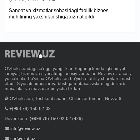
Sanoat va xizmatlar sohasidagi faollik biznes
muhitining yaxshilanishiga xizmat qildi
Oʼzbekistondagi soʼnggi yangiliklar. Bugungi kunda iqtisodiyot,
jamiyat, biznes va siyosatdagi asosiy voqealar. Review.uz asosiy
yoʼnalishlar boʼyicha Oʼzbekiston boʼyicha tahliliy sharhlarni nashr
etadi. Siyosatshunoslar va boshqa mutaxassislarning dolzarb
masalalar va mavzular boʼyicha fikrlari.
O'zbekiston, Toshkent shahri, Chilonzor tumani, Novza 6
+(998 78) 150-02-02
Devonxona:
(+998 78) 150-02-02 (426)
info@review.uz
cer@exat.uz