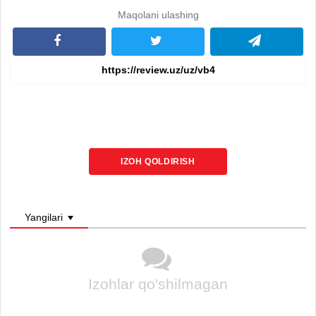
Maqolani ulashing
IZOH QOLDIRISH
Yangilari
Izohlar qo'shilmagan