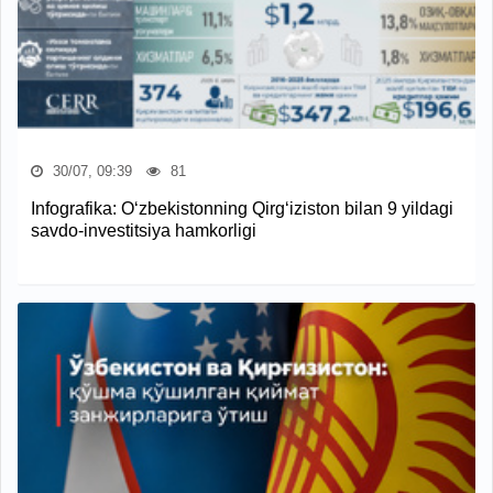
30/07, 09:39
81
Infografika: O‘zbekistonning Qirg‘iziston bilan 9 yildagi
savdo-investitsiya hamkorligi