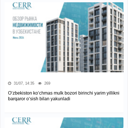
31/07, 14:35
269
O‘zbekiston ko‘chmas mulk bozori birinchi yarim yillikni
barqaror o‘sish bilan yakunladi