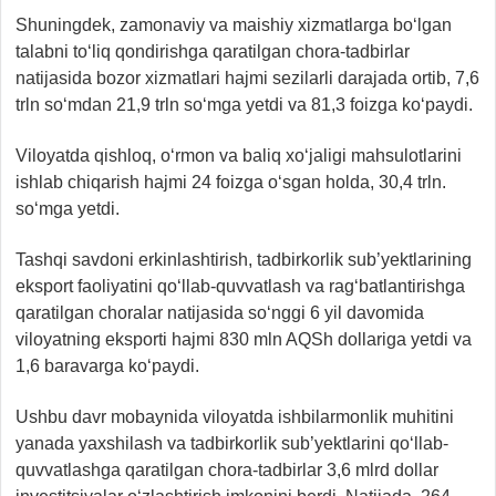
Shuningdek, zamonaviy va maishiy xizmatlarga bo‘lgan
talabni to‘liq qondirishga qaratilgan chora-tadbirlar
natijasida bozor xizmatlari hajmi sezilarli darajada ortib, 7,6
trln so‘mdan 21,9 trln so‘mga yetdi va 81,3 foizga ko‘paydi.
Viloyatda qishloq, o‘rmon va baliq xo‘jaligi mahsulotlarini
ishlab chiqarish hajmi 24 foizga o‘sgan holda, 30,4 trln.
so‘mga yetdi.
Tashqi savdoni erkinlashtirish, tadbirkorlik sub’yektlarining
eksport faoliyatini qo‘llab-quvvatlash va rag‘batlantirishga
qaratilgan choralar natijasida so‘nggi 6 yil davomida
viloyatning eksporti hajmi 830 mln AQSh dollariga yetdi va
1,6 baravarga ko‘paydi.
Ushbu davr mobaynida viloyatda ishbilarmonlik muhitini
yanada yaxshilash va tadbirkorlik sub’yektlarini qo‘llab-
quvvatlashga qaratilgan chora-tadbirlar 3,6 mlrd dollar