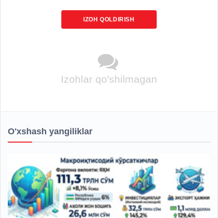
IZOH QOLDIRISH
Izohlar qo'shilmagan
O'xshash yangiliklar