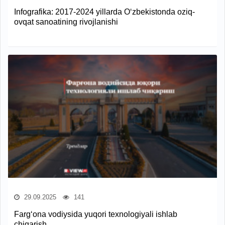
Infografika: 2017-2024 yillarda O‘zbekistonda oziq-
ovqat sanoatining rivojlanishi
29.09.2025
141
Farg‘ona vodiysida yuqori texnologiyali ishlab
chiqarish