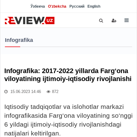
Ўзбекча
O'zbekcha
Русский
English
Infografika
Infografika: 2017-2022 yillarda Farg‘ona
viloyatining ijtimoiy-iqtisodiy rivojlanishi
15.06.2023 14:46
872
Iqtisodiy tadqiqotlar va islohotlar markazi
infografikasida Farg‘ona viloyatining so‘nggi
6 yildagi ijtimoiy-iqtisodiy rivojlanishdagi
natijalari keltirilgan.