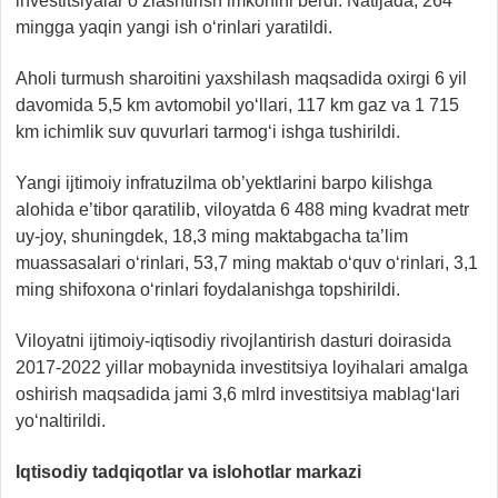
investitsiyalar o‘zlashtirish imkonini berdi. Natijada, 264
mingga yaqin yangi ish o‘rinlari yaratildi.
Aholi turmush sharoitini yaxshilash maqsadida oxirgi 6 yil
davomida 5,5 km avtomobil yo‘llari, 117
km gaz va 1 715
km ichimlik suv quvurlari tarmog‘i ishga tushirildi.
Yangi ijtimoiy infratuzilma ob’yektlarini barpo kilishga
alohida e’tibor qaratilib, viloyatda 6 488 ming kvadrat metr
uy-joy, shuningdek, 18,3 ming maktabgacha ta’lim
muassasalari o‘rinlari, 53,7 ming maktab o‘quv o‘rinlari, 3,1
ming shifoxona o‘rinlari foydalanishga topshirildi.
Viloyatni ijtimoiy-iqtisodiy rivojlantirish dasturi doirasida
2017-2022 yillar mobaynida investitsiya loyihalari amalga
oshirish maqsadida jami 3,6 mlrd investitsiya mablag‘lari
yo‘naltirildi.
Iqtisodiy tadqiqotlar va islohotlar markazi