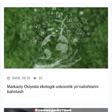
04/08, 09:29
93
Markaziy Osiyoda ekologik ustuvorlik yo‘nalishlarini
baholash