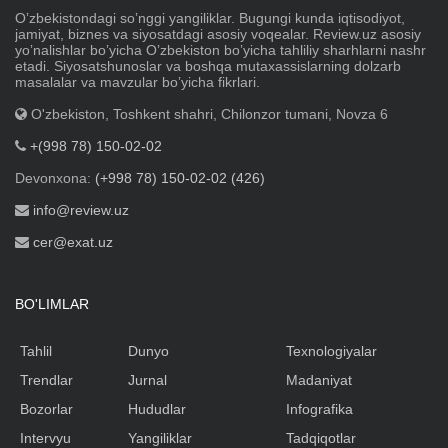
Oʼzbekistondagi soʼnggi yangiliklar. Bugungi kunda iqtisodiyot,
jamiyat, biznes va siyosatdagi asosiy voqealar. Review.uz asosiy
yoʼnalishlar boʼyicha Oʼzbekiston boʼyicha tahliliy sharhlarni nashr
etadi. Siyosatshunoslar va boshqa mutaxassislarning dolzarb
masalalar va mavzular boʼyicha fikrlari.
O'zbekiston, Toshkent shahri, Chilonzor tumani, Novza 6
+(998 78) 150-02-02
Devonxona:
(+998 78) 150-02-02 (426)
info@review.uz
cer@exat.uz
BO'LIMLAR
Tahlil
Dunyo
Texnologiyalar
Trendlar
Jurnal
Madaniyat
Bozorlar
Hududlar
Infografika
Intervyu
Yangiliklar
Tadqiqotlar