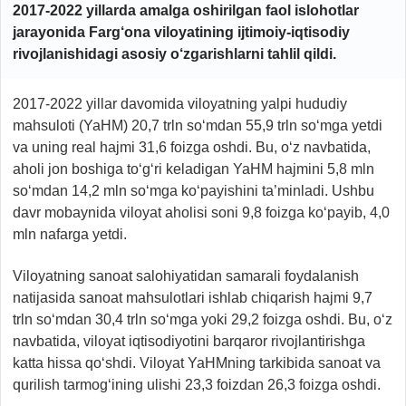
2017-2022 yillarda amalga oshirilgan faol islohotlar
jarayonida Farg‘ona viloyatining ijtimoiy-iqtisodiy
rivojlanishidagi asosiy o‘zgarishlarni tahlil qildi.
2017-2022 yillar davomida viloyatning yalpi hududiy
mahsuloti (YaHM) 20,7 trln so‘mdan 55,9 trln so‘mga yetdi
va uning real hajmi 31,6 foizga oshdi. Bu, o‘z navbatida,
aholi jon boshiga to‘g‘ri keladigan YaHM hajmini 5,8 mln
so‘mdan 14,2 mln so‘mga ko‘payishini ta’minladi. Ushbu
davr mobaynida viloyat aholisi soni 9,8 foizga ko‘payib, 4,0
mln nafarga yetdi.
Viloyatning sanoat salohiyatidan samarali foydalanish
natijasida sanoat mahsulotlari ishlab chiqarish hajmi 9,7
trln so‘mdan 30,4 trln so‘mga yoki 29,2 foizga oshdi. Bu, o‘z
navbatida, viloyat iqtisodiyotini barqaror rivojlantirishga
katta hissa qo‘shdi. Viloyat YaHMning tarkibida sanoat va
qurilish tarmog‘ining ulishi 23,3 foizdan 26,3 foizga oshdi.