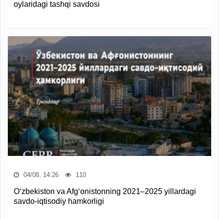
oylaridagi tashqi savdosi
04/08, 14:26
110
O‘zbekiston va Afg‘onistonning 2021–2025 yillardagi
savdo-iqtisodiy hamkorligi