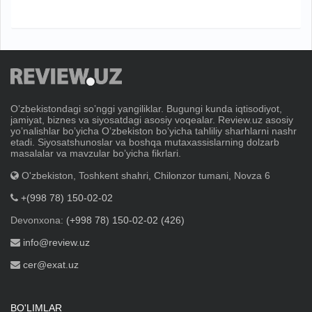
Oʼzbekistondagi soʼnggi yangiliklar. Bugungi kunda iqtisodiyot,
jamiyat, biznes va siyosatdagi asosiy voqealar. Review.uz asosiy
yoʼnalishlar boʼyicha Oʼzbekiston boʼyicha tahliliy sharhlarni nashr
etadi. Siyosatshunoslar va boshqa mutaxassislarning dolzarb
masalalar va mavzular boʼyicha fikrlari.
O'zbekiston, Toshkent shahri, Chilonzor tumani, Novza 6
+(998 78) 150-02-02
Devonxona:
(+998 78) 150-02-02 (426)
info@review.uz
cer@exat.uz
BO'LIMLAR