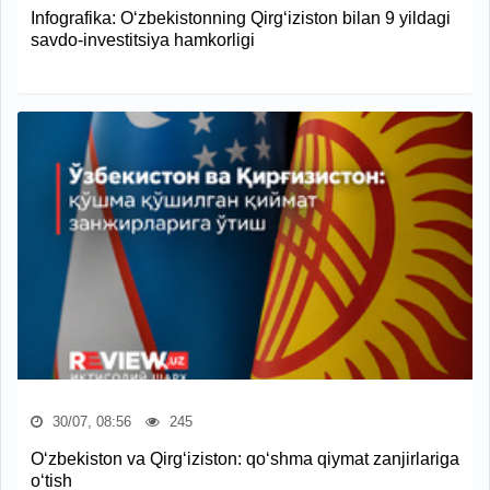
Infografika: O‘zbekistonning Qirg‘iziston bilan 9 yildagi
savdo-investitsiya hamkorligi
30/07, 08:56
245
O‘zbekiston va Qirg‘iziston: qo‘shma qiymat zanjirlariga
o‘tish