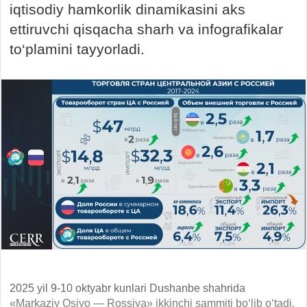
iqtisodiy hamkorlik dinamikasini aks
ettiruvchi qisqacha sharh va infografikalar
to‘plamini tayyorladi.
2025 yil 9-10 oktyabr kunlari Dushanbe shahrida
«Markaziy Osiyo — Rossiya» ikkinchi sammiti bo‘lib o‘tadi.