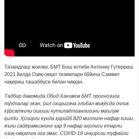
Таъкидлаш жоизки, БМТ Бош котиби Антониу Гутерриш
2021 йилда Озиқ-овқат тизимлари бўйича Саммит
чақириш ташаббуси билан чиққан.
Тадбир давомида Обид Хакимов БМТ прогнозига
тўхталар экан, йил охиригача глобал миқёсда очлик
кўрсаткичи ошиши кутилаётганлигини маълум
қилди. Ҳозирги кунда қарийб 820 миллион нафар киши,
яъни сайёрамизнинг ҳар 9 нафар аҳолиси етарли
озиқ-овқатга эга эмас. COVID-19 инқирози туфайли