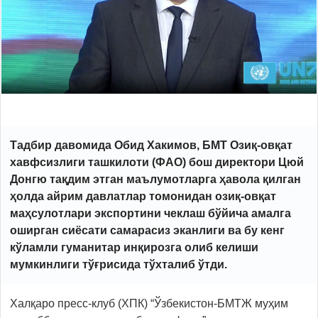
Тадбир давомида Обид Хакимов, БМТ Озиқ-овқат
хавфсизлиги ташкилоти (ФАО) бош директори Цюй
Донгю тақдим этган маълумотларга ҳавола қилган
ҳолда айрим давлатлар томонидан озиқ-овқат
маҳсулотлари экспортини чеклаш бўйича амалга
оширган сиёсати самарасиз эканлиги ва бу кенг
кўламли гуманитар инқирозга олиб келиши
мумкинлиги тўғрисида тўхталиб ўтди.
Халқаро пресс-клуб (ХПК) “Ўзбекистон-БМТЖ муҳим