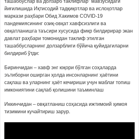
ташаббуслар ва долзарб таклифлар” мавзусидаги
йиғилишида Иқтисодий тадқиқотлар ва ислоҳотлар
маркази раҳбари Обид Хакимов COVID-19
пандемиясининг озиқ-овқат хавфсизлиги ва
овқатланишга таъсири хусусида фикр билдирирар экан
давлат раҳбари томонидан таклиф этилган
ташаббусларнинг долзарблиги бўйича қуйидагиларни
билдириб ўтди:
Биринчидан – хавф энг юқори бўлган соҳаларда
эътиборни оширган ҳолда инсонларнинг ҳаётини
сақлаш ва уларнинг ҳаёт кечириши учун маблағ топиш
имкониятини сақлаб қолишини таъминлаш
Иккинчидан – овқатланиш соҳасида ижтимоий ҳимоя
тизимини кучайтириш зарур.