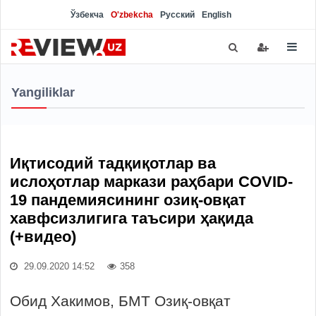
Ўзбекча
O'zbekcha
Русский
English
Yangiliklar
Иқтисодий тадқиқотлар ва
ислоҳотлар маркази раҳбари COVID-
19 пандемиясининг озиқ-овқат
хавфсизлигига таъсири ҳақида
(+видео)
29.09.2020 14:52
358
Обид Хакимов, БМТ Озиқ-овқат