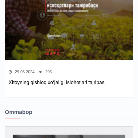
29.05.2024
296
Xitoyning qishloq xo‘jaligi islohotlari tajribasi
Ommabop