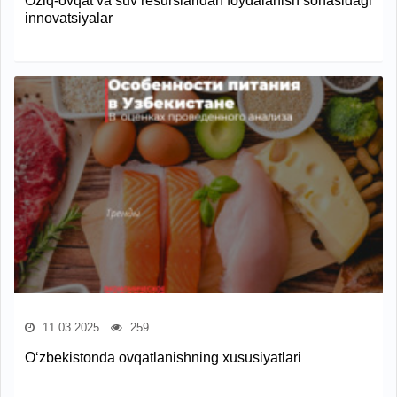
Oziq-ovqat va suv resurslaridan foydalanish sohasidagi
innovatsiyalar
11.03.2025
259
O‘zbekistonda ovqatlanishning xususiyatlari