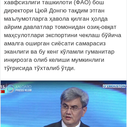
хавфсизлиги ташкилоти (ФАО) бош
директори Цюй Донгю тақдим этган
маълумотларга ҳавола қилган ҳолда
айрим давлатлар томонидан озиқ-овқат
маҳсулотлари экспортини чеклаш бўйича
амалга оширган сиёсати самарасиз
эканлиги ва бу кенг кўламли гуманитар
инқирозга олиб келиши мумкинлиги
тўғрисида тўхталиб ўтди.