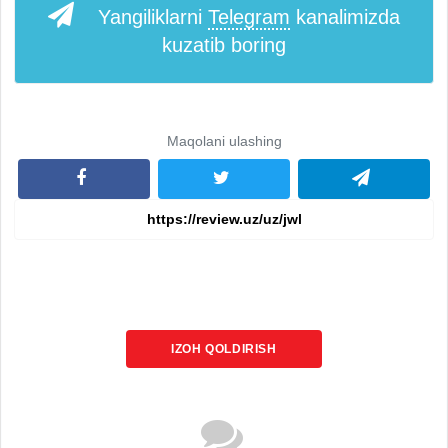
Yangiliklarni
Telegram
kanalimizda
kuzatib boring
Maqolani ulashing
IZOH QOLDIRISH