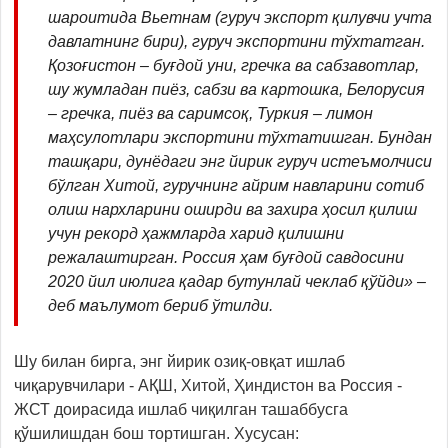
шароитида Вьетнам (гуруч экспорт қилувчи учта
давлатнинг бири), гуруч экспортини тўхтатган.
Қозоғистон – буғдой уни, гречка ва сабзавотлар,
шу жумладан пиёз, сабзи ва картошка, Белорусия
– гречка, пиёз ва саримсоқ, Туркия – лимон
маҳсулотлари экспортини тўхтатишган. Бундан
ташқари, дунёдаги энг йирик гуруч истеъмолчиси
бўлган Хитой, гуручнинг айрим навларини сотиб
олиш нархларини оширди ва захира ҳосил қилиш
учун рекорд ҳажмларда харид қилишни
режалаштирган. Россия ҳам буғдой савдосини
2020 йил июлига қадар бутунлай чеклаб қўйди» –
деб маълумот бериб ўтилди.
Шу билан бирга, энг йирик озиқ-овқат ишлаб
чиқарувчилари - АҚШ, Хитой, Ҳиндистон ва Россия -
ЖСТ доирасида ишлаб чиқилган ташаббусга
қўшилишдан бош тортишган. Хусусан: