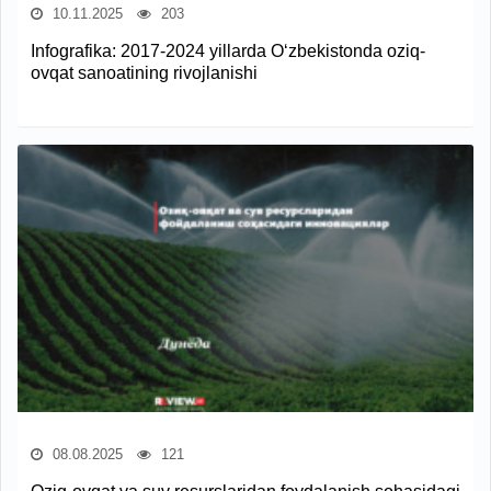
10.11.2025
203
Infografika: 2017-2024 yillarda O‘zbekistonda oziq-
ovqat sanoatining rivojlanishi
08.08.2025
121