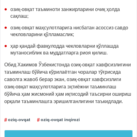
озиқ-овқат таъминоти занжирларини очиқ ҳолда
сақлаш;
озиқ-овқат маҳсулотларига нисбатан асоссиз савдо
чекловларини қўлламаслик;
ҳар қандай фавқулодда чекловларни қўллашда
мутаносиблик ва муддатларга риоя қилиш.
Обид Хакимов Ўзбекистонда озиқ-овқат хавфсизлигини
таъминлаш бўйича кўрилаётган чоралар тўғрисида
саволга жавоб берар экан, озиқ-овқат хавфсизлиги
озиқ-овқат маҳсулотларига эҳтиёжни таъминлаш
бўйича ҳам жисмоний ҳам иқтисодий таъсирни ошириш
орқали таъминлашга эришилганлигини таъкидлади.
oziq-ovqat
oziq-ovqat inqirozi