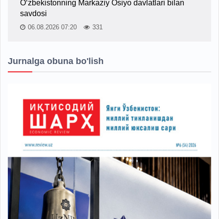
O‘zbekistonning Markaziy Osiyo davlatlari bilan
savdosi
06.08.2026 07:20
331
Jurnalga obuna bo'lish