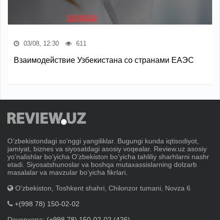
03/08, 12:30
611
Взаимодействие Узбекистана со странами ЕАЭС
Oʼzbekistondagi soʼnggi yangiliklar. Bugungi kunda iqtisodiyot,
jamiyat, biznes va siyosatdagi asosiy voqealar. Review.uz asosiy
yoʼnalishlar boʼyicha Oʼzbekiston boʼyicha tahliliy sharhlarni nashr
etadi. Siyosatshunoslar va boshqa mutaxassislarning dolzarb
masalalar va mavzular boʼyicha fikrlari.
O'zbekiston, Toshkent shahri, Chilonzor tumani, Novza 6
+(998 78) 150-02-02
Devonxona:
(+998 78) 150-02-02 (426)