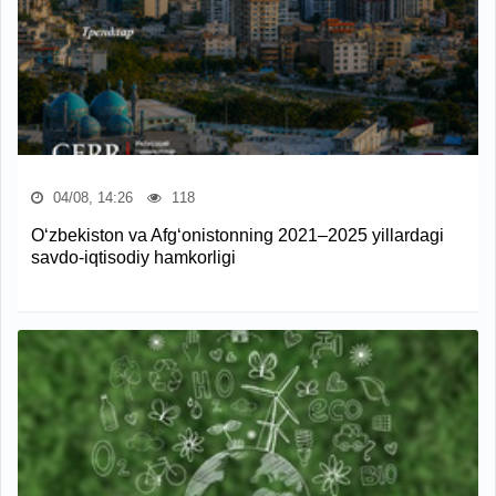
04/08, 14:26
118
O‘zbekiston va Afg‘onistonning 2021–2025 yillardagi
savdo-iqtisodiy hamkorligi