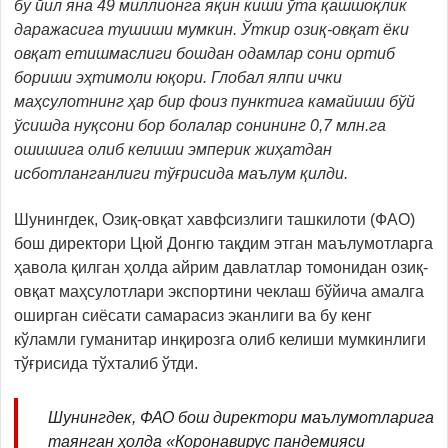
бу йил яна 49 миллионга яқин киши ўта қашшоқлик
даражасига тушиши мумкин. Ўткир озиқ-овқат ёки
овқат етишмаслиги бошдан одамлар сони ортиб
бориши эҳтимоли юқори. Глобал ялпи ички
маҳсулотнинг ҳар бир фоиз пунктига камайиши бўй
ўсишда нуқсони бор болалар сонининг 0,7 млн.га
ошишига олиб келиши эмперик жиҳатдан
исботланган
лиги тўғрисида маълум қилди
.
Шунингдек, Озиқ-овқат хавфсизлиги ташкилоти (ФАО)
бош директори Цюй Донгю тақдим этган маълумотларга
ҳавола қилган ҳолда айрим давлатлар томонидан озиқ-
овқат маҳсулотлари экспортини чеклаш бўйича амалга
оширган сиёсати самарасиз эканлиги ва бу кенг
кўламли гуманитар инқирозга олиб келиши мумкинлиги
тўғрисида тўхталиб ўтди.
Шунингдек, ФАО бош директори маълумотларига
таянган ҳолда «Коронавирус пандемияси