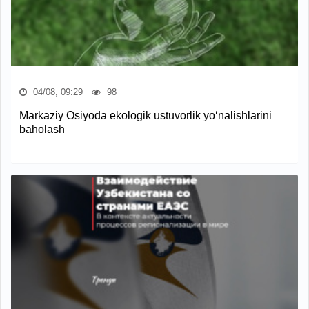
04/08, 09:29
98
Markaziy Osiyoda ekologik ustuvorlik yo‘nalishlarini
baholash