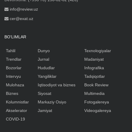
info@review.uz
cer@exat.uz
BO'LIMLAR
Tahlil
Dunyo
Texnologiyalar
Trendlar
Jurnal
Madaniyat
Bozorlar
Hududlar
Infografika
Intervyu
Yangiliklar
Tadqiqotlar
Mulohaza
Iqtisodiyot va biznes
Book Review
Biznes
Siyosat
Multimedia
Kolumnistlar
Markaziy Osiyo
Fotogalereya
Akselerator
Jamiyat
Videogalereya
COVID-19