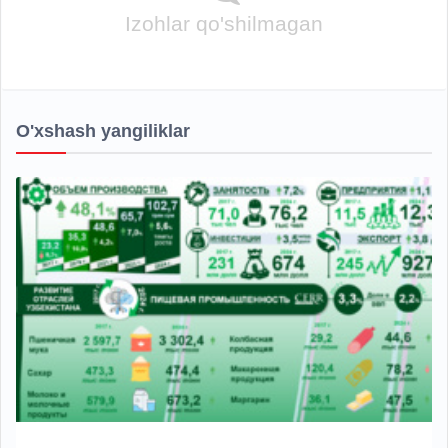
Izohlar qo'shilmagan
O'xshash yangiliklar