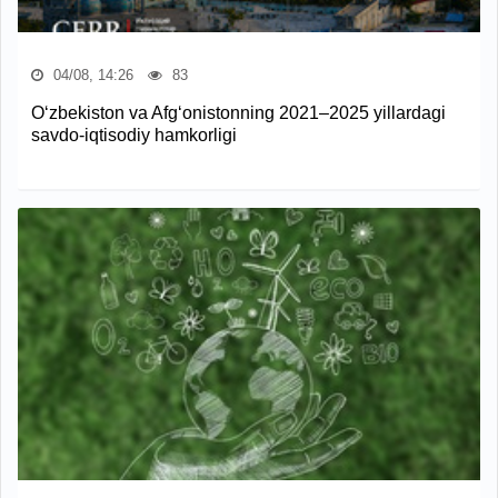
04/08, 14:26
83
O‘zbekiston va Afg‘onistonning 2021–2025 yillardagi
savdo-iqtisodiy hamkorligi