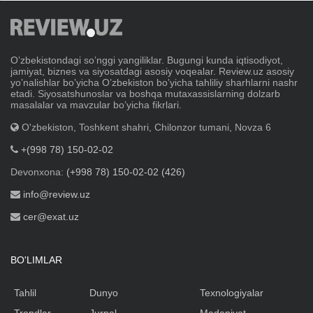
Oʼzbekistondagi soʼnggi yangiliklar. Bugungi kunda iqtisodiyot,
jamiyat, biznes va siyosatdagi asosiy voqealar. Review.uz asosiy
yoʼnalishlar boʼyicha Oʼzbekiston boʼyicha tahliliy sharhlarni nashr
etadi. Siyosatshunoslar va boshqa mutaxassislarning dolzarb
masalalar va mavzular boʼyicha fikrlari.
O'zbekiston, Toshkent shahri, Chilonzor tumani, Novza 6
+(998 78) 150-02-02
Devonxona:
(+998 78) 150-02-02 (426)
info@review.uz
cer@exat.uz
BO'LIMLAR
Tahlil
Dunyo
Texnologiyalar
Trendlar
Jurnal
Madaniyat