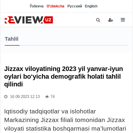
Ўзбекча
O'zbekcha
Русский
English
Tahlil
Jizzax viloyatining 2023 yil yanvar-iyun
oylari bo‘yicha demografik holati tahlil
qilindi
16.09.2023 12:13
74
Iqtisodiy tadqiqotlar va islohotlar
Markazining Jizzax filiali tomonidan Jizzax
viloyati statistika boshqarmasi ma’lumotlari