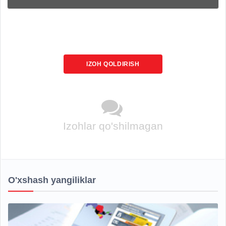
IZOH QOLDIRISH
Izohlar qo'shilmagan
O'xshash yangiliklar