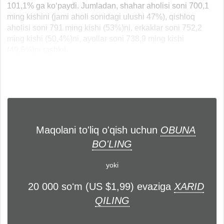
101,1% ga ko‘paydi. Jumladan, shahar aholisi soni 700,1
ming kishini (jami aholi sonidagi ulushi 47%), qishloq
aholisi soni 791 ming kishi (53%)ni, erkaklar soni 752,2
ming kishi (50,4%)ni, ayollar soni 738,9 ming kishi
(49,6%)ni tashkil... ...
Maqolani to'liq o'qish uchun
OBUNA
BO'LING
yoki
20 000 soʻm (US $1,99) evaziga
XARID
QILING