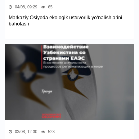
04/08, 09:29
65
Markaziy Osiyoda ekologik ustuvorlik yo‘nalishlarini
baholash
03/08, 12:30
523