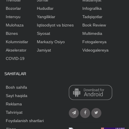
Bozorlar
Hududlar
Infografika
Intervyu
Yangiliklar
Tadqiqotlar
Mulohaza
Iqtisodiyot va biznes
Book Review
Biznes
Siyosat
Multimedia
Kolumnistlar
Markaziy Osiyo
Fotogalereya
Akselerator
Jamiyat
Videogalereya
COVID-19
SAHIFALAR
Bosh sahifa
Sayt haqida
Reklama
Tahririyat
Foydalanish shartlari
Aloqa