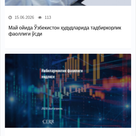
15.06.2026
113
Май ойида Ўзбекистон ҳудудларида тадбиркорлик
фаоллиги ўсди