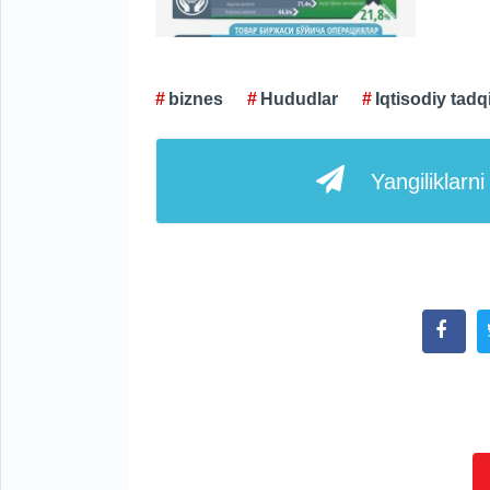
biznes
Hududlar
Iqtisodiy tadq
Yangiliklarn