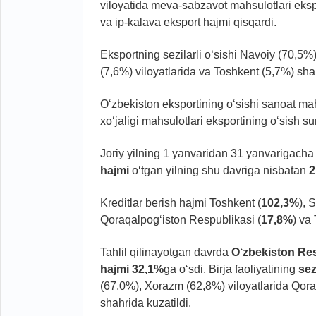
viloyatida meva-sabzavot mahsulotlari ek
va ip-kalava eksport hajmi qisqardi.
Eksportning sezilarli o‘sishi Navoiy (70,5
(7,6%) viloyatlarida va Toshkent (5,7%) shah
O‘zbekiston eksportining o‘sishi sanoat mah
xo‘jaligi mahsulotlari eksportining o‘sish su
Joriy yilning 1 yanvaridan 31 yanvarigacha
hajmi
o‘tgan yilning shu davriga nisbatan
2
Kreditlar berish hajmi Toshkent (
102,3%
), 
Qoraqalpog‘iston Respublikasi (
17,8%
) va
Tahlil qilinayotgan davrda
O‘zbekiston Res
hajmi 32,1%
ga o‘sdi. Birja faoliyatining
sez
(67,0%), Xorazm (62,8%) viloyatlarida Qor
shahrida kuzatildi.