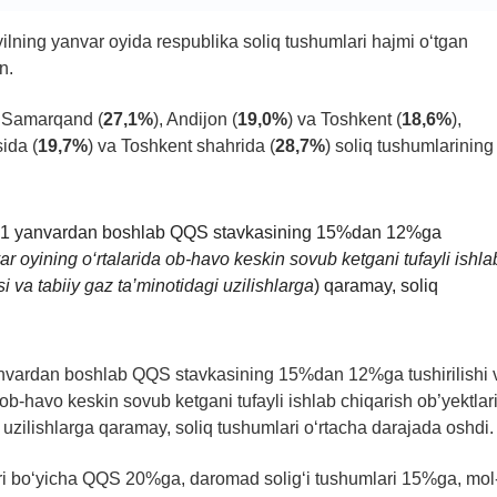
y yilning yanvar oyida respublika soliq tushumlari hajmi o‘tgan
n.
, Samarqand (
27,1%
), Andijon (
19,0%
) va Toshkent (
18,6%
),
ida (
19,7%
) va Toshkent shahrida (
28,7%
) soliq tushumlarining
yil 1 yanvardan boshlab QQS stavkasining 15%dan 12%ga
ar oyining o‘rtalarida ob-havo keskin sovub ketgani tufayli ishla
i va tabiiy gaz ta’minotidagi uzilishlarga
) qaramay, soliq
yanvardan boshlab QQS stavkasining 15%dan 12%ga tushirilishi 
 ob-havo keskin sovub ketgani tufayli ishlab chiqarish ob’yektlar
i uzilishlarga qaramay, soliq tushumlari o‘rtacha darajada oshdi.
ri bo‘yicha QQS 20%ga, daromad solig‘i tushumlari 15%ga, mol