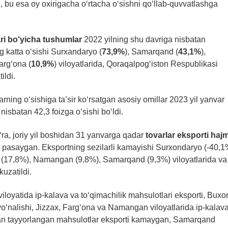
, bu esa oy oxirigacha o‘rtacha o‘sishni qo‘llab-quvvatlashga
ari bo‘yicha tushumlar
2022 yilning shu davriga nisbatan
 katta o‘sishi Surxandaryo (
73,9%
), Samarqand (
43,1%
),
arg‘ona (
10,9%
) viloyatlarida, Qoraqalpog‘iston Respublikasi
ildi.
ning o‘sishiga ta’sir ko‘rsatgan asosiy omillar 2023 yil yanvar
nisbatan 42,3 foizga o‘sishi bo‘ldi.
‘ra, joriy yil boshidan 31 yanvarga qadar
tovarlar
eksporti hajm
pasaygan. Eksportning sezilarli kamayishi Surxondaryo (-40,1
t (17,8%), Namangan (9,8%), Samarqand (9,3%) viloyatlarida va
uzatildi.
loyatida ip-kalava va to‘qimachilik mahsulotlari eksporti, Buxo
 yo‘nalishi, Jizzax, Farg‘ona va Namangan viloyatlarida ip-kalav
ndan tayyorlangan mahsulotlar eksporti kamaygan, Samarqand