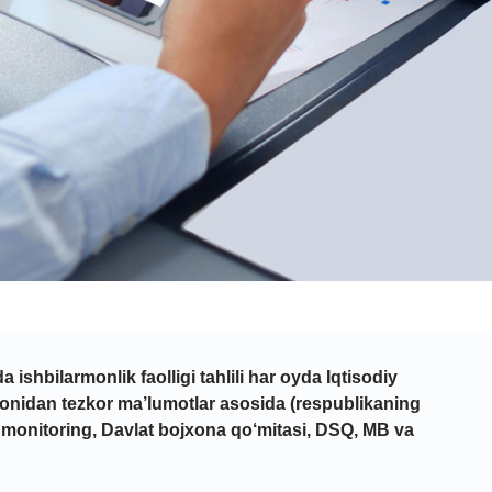
ishbilarmonlik faolligi tahlili har oyda
Iqtisodiy
monidan tezkor ma’lumotlar asosida (respublikaning
n monitoring, Davlat bojxona qo‘mitasi, DSQ, MB va