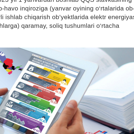
-havo inqiroziga (yanvar oyining o‘rtalarida ob
i ishlab chiqarish ob’yektlarida elektr energiya
ishlarga) qaramay, soliq tushumlari o‘rtacha