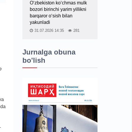
O‘zbekiston ko‘chmas mulk
bozori birinchi yarim yillikni
barqaror o‘sish bilan
yakunladi
31.07.2026 14:35
281
Jurnalga obuna
bo'lish
b
va
ida
-