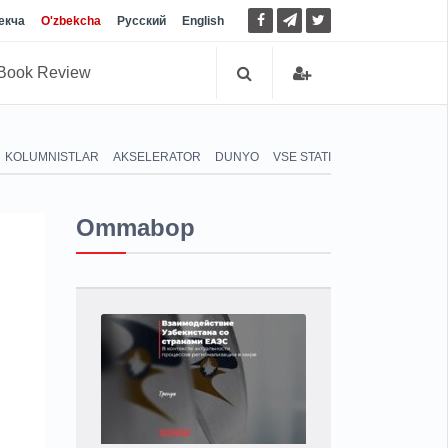
екча
O'zbekcha
Русский
English
Book Review
KOLUMNISTLAR
AKSELERATOR
DUNYO
VSE STATI
Ommabop