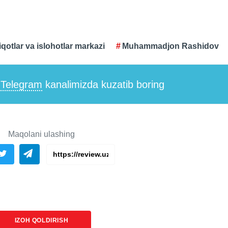
iqotlar va islohotlar markazi
Muhammadjon Rashidov
i
Telegram
kanalimizda kuzatib boring
Maqolani ulashing
IZOH QOLDIRISH