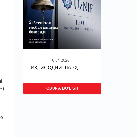
6-54-2026
ИҚТИСОДИЙ ШАРҲ
i
%),
OBUNA BO‘LISH
ro
a