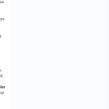
ssa
ryo
q
a,
di.
lar
nd