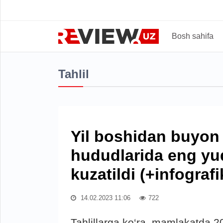
Bosh sahifa
Tahlil
Yil boshidan buyon
hududlarida eng yuqo
kuzatildi (+infografi
14.02.2023 11:06
722
Tahlillarga ko‘ra, mamlakatda 