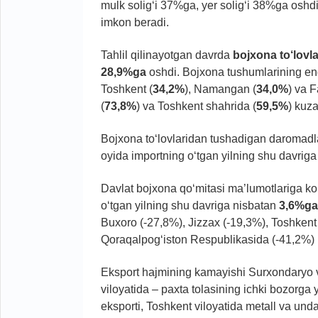
mulk solig‘i 37%ga, yer solig‘i 38%ga oshdi
imkon beradi.
Tahlil qilinayotgan davrda
bojxona to‘lovl
28,9%ga
oshdi. Bojxona tushumlarining eng
Toshkent (
34,2%
), Namangan (
34,0%
) va F
(
73,8%
) va Toshkent shahrida (
59,5%
) kuzat
Bojxona to‘lovlaridan tushadigan daromadlar
oyida importning o‘tgan yilning shu davriga 
Davlat bojxona qo‘mitasi ma’lumotlariga ko
o‘tgan yilning shu davriga nisbatan
3,6%ga
Buxoro (-27,8%), Jizzax (-19,3%), Toshken
Qoraqalpog‘iston Respublikasida (-41,2%) k
Eksport hajmining kamayishi Surxondaryo vi
viloyatida – paxta tolasining ichki bozorga
eksporti, Toshkent viloyatida metall va u