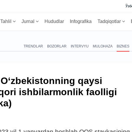
Ўзб
Tahlil
Jurnal
Hududlar
Infografika
Tadqiqotlar
TRENDLAR
BOZORLAR
INTERVYU
MULOHAZA
BIZNES
 O‘zbekistonning qaysi
ri ishbilarmonlik faolligi
ka)
2023 yil 1 yanvardan boshlab QQS stavkasining