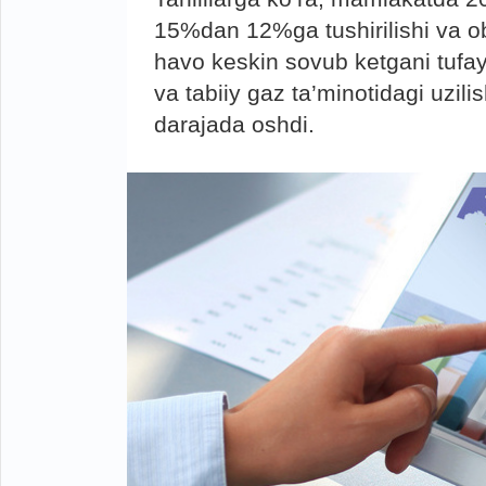
15%dan 12%ga tushirilishi va ob
havo keskin sovub ketgani tufayl
va tabiiy gaz ta’minotidagi uzil
darajada oshdi.