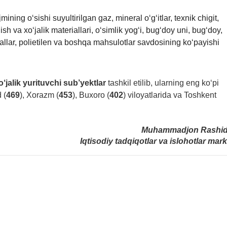
ning o‘sishi suyultirilgan gaz, mineral o‘g‘itlar, texnik chigit,
lish va xo‘jalik materiallari, o‘simlik yog‘i, bug‘doy uni, bug‘doy,
tallar, polietilen va boshqa mahsulotlar savdosining ko‘payishi
o‘jalik yurituvchi sub’yektlar
tashkil etilib, ularning eng ko‘pi
 (
469
), Xorazm (
453
), Buxoro (
402
) viloyatlarida va Toshkent
Muhammadjon Rashi
Iqtisodiy tadqiqotlar va islohotlar mark