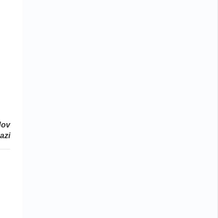
dov
azi