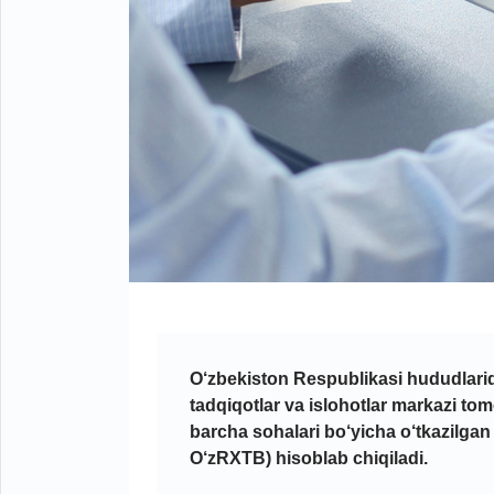
O‘zbekiston Respublikasi hududlarida 
tadqiqotlar va islohotlar markazi to
barcha sohalari bo‘yicha o‘tkazilga
O‘zRXTB) hisoblab chiqiladi.