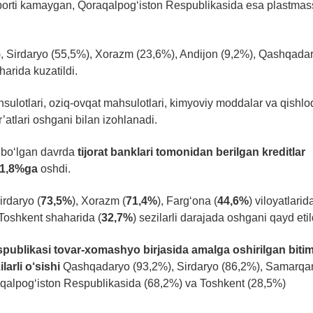
sporti kamaygan, Qoraqalpog‘iston Respublikasida esa plastma
%), Sirdaryo (55,5%), Xorazm (23,6%), Andijon (9,2%), Qashqada
arida kuzatildi.
sulotlari, oziq-ovqat mahsulotlari, kimyoviy moddalar va qishlo
r’atlari oshgani bilan izohlanadi.
 bo‘lgan davrda
tijorat banklari tomonidan berilgan kreditlar
1,8%ga
oshdi.
Sirdaryo (
73,5%
), Xorazm (
71,4%
), Farg‘ona (
44,6%
) viloyatlarid
 Toshkent shaharida (
32,7%
) sezilarli darajada oshgani qayd etil
publikasi tovar-xomashyo birjasida amalga oshirilgan bitim
ilarli o‘sishi
Qashqadaryo (93,2%), Sirdaryo (86,2%), Samarqa
aqalpog‘iston Respublikasida (68,2%) va Toshkent (28,5%)