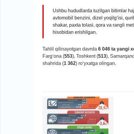
Ushbu hududlarda tuzilgan bitimlar hajmi
avtomobil benzini, dizel yoqilg‘isi, quri
shakar, paxta tolasi, qora va rangli me
hisobidan erishilgan.
Tahlil qilinayotgan davrda
6 046 ta yangi x
Farg‘ona (
553
), Toshkent (
513
), Samarqand
shahrida (
1 362
) ro‘yxatga olingan.