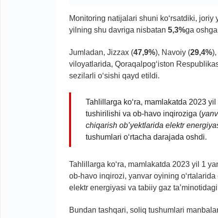
Monitoring natijalari shuni ko‘rsatdiki, jori
yilning shu davriga nisbatan
5,3%
ga oshga
Jumladan, Jizzax (
47,9%
), Navoiy (
29,4%
)
viloyatlarida, Qoraqalpog‘iston Respublikas
sezilarli o‘sishi qayd etildi.
Tahlillarga ko‘ra, mamlakatda 2023 
tushirilishi va ob-havo inqiroziga (
yanv
chiqarish ob’yektlarida elektr energiyas
tushumlari o‘rtacha darajada oshdi.
Tahlillarga ko‘ra, mamlakatda 2023 yil 1 
ob-havo inqirozi, yanvar oyining o‘rtalarida
elektr energiyasi va tabiiy gaz ta’minotidag
Bundan tashqari, soliq tushumlari manbala