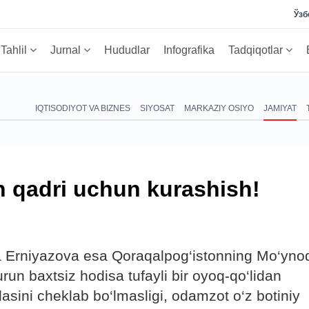
Ўзб
Tahlil
Jurnal
Hududlar
Infografika
Tadqiqotlar
IQTISODIYOT VA BIZNES
SIYOSAT
MARKAZIY OSIYO
JAMIYAT
n qadri uchun kurashish!
a Erniyazova esa Qoraqalpog‘istonning Mo‘yno
run baxtsiz hodisa tufayli bir oyoq-qo‘lidan
asini cheklab bo‘lmasligi, odamzot o‘z botiniy