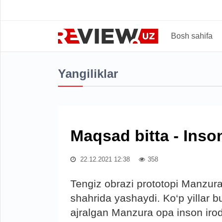
Bosh sahifa
Yangiliklar
Maqsad bitta - Inso
22.12.2021 12:38
358
Tengiz obrazi prototopi Manzur
shahrida yashaydi. Ko‘p yillar bu
ajralgan Manzura opa inson irod