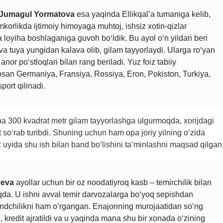
Jumagul Yormatova
esa yaqinda Ellikqal’a tumaniga kelib,
korlikda ijtimoiy himoyaga muhtoj, ishsiz xotin-qizlar
a loyiha boshlaganiga guvoh bo‘ldik. Bu ayol o‘n yildan beri
va tuya yungidan kalava olib, gilam tayyorlaydi. Ularga ro‘yan
 anor po‘stloqlari bilan rang beriladi. Yuz foiz tabiiy
san Germaniya, Fransiya, Rossiya, Eron, Pokiston, Turkiya,
port qilinadi.
ha 300 kvadrat metr gilam tayyorlashga ulgurmoqda, xorijdagi
so‘rab turibdi. Shuning uchun ham opa joriy yilning o‘zida
z uyida shu ish bilan band bo‘lishini ta’minlashni maqsad qilgan
yeva
ayollar uchun bir oz noodatiyroq kasb – temirchilik bilan
oqda. U ishni avval temir darvozalarga bo‘yoq sepishdan
ndchilikni ham o‘rgangan. Enajonning murojaatidan so‘ng
 kredit ajratildi va u yaqinda mana shu bir xonada o‘zining