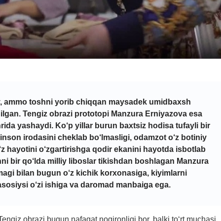
oy, ammo toshni yorib chiqqan maysadek umidbaxsh
qilgan. Tengiz obrazi prototopi Manzura Erniyazova esa
a yashaydi. Ko‘p yillar burun baxtsiz hodisa tufayli bir
nson irodasini cheklab bo‘lmasligi, odamzot o‘z botiniy
o‘z hayotini o‘zgartirishga qodir ekanini hayotda isbotlab
hni bir qo‘lda milliy liboslar tikishdan boshlagan Manzura
agi bilan bugun o‘z kichik korxonasiga, kiyimlarni
sosiysi o‘zi ishiga va daromad manbaiga ega.
ngiz obrazi bugun nafaqat nogironligi bor, balki to‘rt muchasi