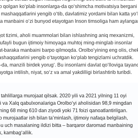
shib qolgan ko‘plab insonlarga-da qo‘shimcha motivatsiya bergani
 mashaqqatlarini yengib o‘tib, davlatimiz yordami bilan katta yo‘
iba manbaini o‘zi bunyod etayotgan Inson timsoliga ham aylanga
ot tizimi, aholi muammolari bilan ishlashning aniq mexanizmi,
 tufayli bugun ijtimoiy himoyaga muhtoj ming-minglab insonlar
qut-baraka manbaini barpo qilmoqda. Orolbo‘yining eng olis, che
haqqatlarini yengib o‘tayotgan ko‘plab tengizlarni uchratdik.
a-da, manzili birdek yorug‘. Bu insonlarni davlat qo‘lloviga tayan
ga intilish, niyat, so‘z va amal yakdilligi birlashtirib turibdi.
ahlillarga murojaat qilsak. 2020 yili va 2021 yilning 11 oyi
i va Xalq qabulxonalariga Orolbo‘yi aholisidan 98,9 mingdan
rning 68 ming 610 dan ziyodi yoki 71 foizi qanoatlantirilgan.
p murojaatlar ish bilan ta’minlash, ijtimoiy nafaqa belgilash,
 Bu uch masalaning ildizi bitta – barqaror daromad manbaining
k, kambag‘allik.