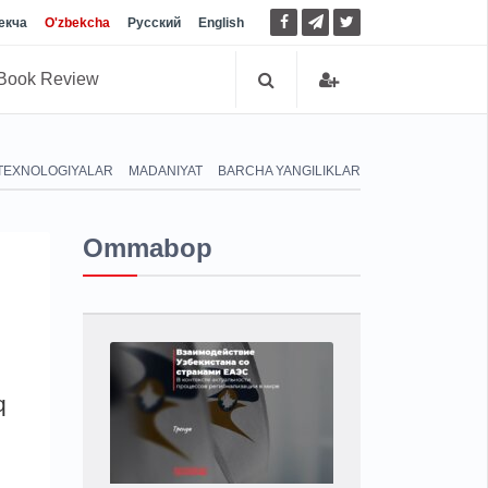
екча
O'zbekcha
Русский
English
Book Review
TEXNOLOGIYALAR
MADANIYAT
BARCHA YANGILIKLAR
Ommabop
q