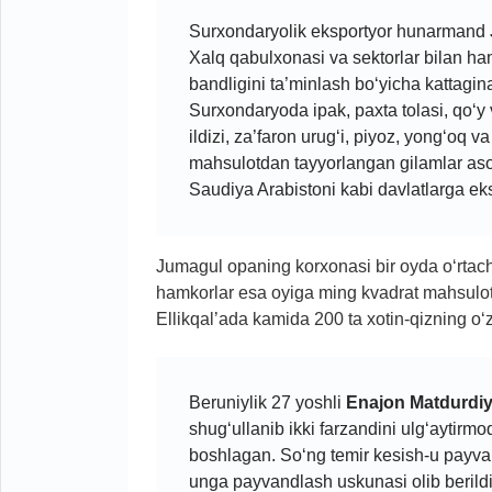
Surxondaryolik eksportyor hunarmand
Xalq qabulxonasi va sektorlar bilan ham
bandligini ta’minlash bo‘yicha kattagin
Surxondaryoda ipak, paxta tolasi, qo‘y 
ildizi, za’faron urug‘i, piyoz, yong‘oq va
mahsulotdan tayyorlangan gilamlar aso
Saudiya Arabistoni kabi davlatlarga eks
Jumagul opaning korxonasi bir oyda o‘rtac
hamkorlar esa oyiga ming kvadrat mahsulot 
Ellikqal’ada kamida 200 ta xotin-qizning o‘
Beruniylik 27 yoshli
Enajon Matdurdi
shug‘ullanib ikki farzandini ulg‘aytirm
boshlagan. So‘ng temir kesish-u payva
unga payvandlash uskunasi olib berildi,