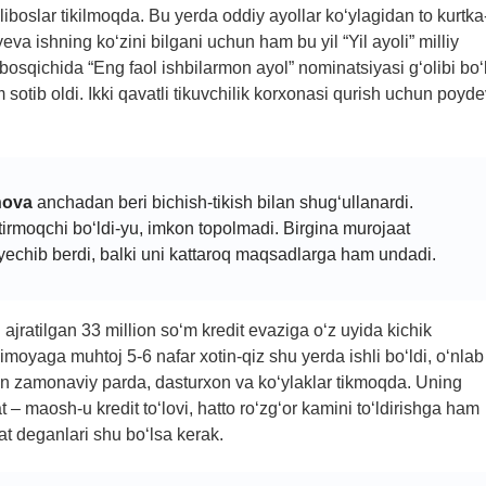
iboslar tikilmoqda. Bu yerda oddiy ayollar ko‘ylagidan to kurtka
a ishning ko‘zini bilgani uchun ham bu yil “Yil ayoli” milliy
osqichida “Eng faol ishbilarmon ayol” nominatsiyasi g‘olibi bo‘l
 sotib oldi. Ikki qavatli tikuvchilik korxonasi qurish uchun poyd
nova
anchadan beri bichish-tikish bilan shug‘ullanardi.
irmoqchi bo‘ldi-yu, imkon topolmadi. Birgina murojaat
chib berdi, balki uni kattaroq maqsadlarga ham undadi.
ratilgan 33 million so‘m kredit evaziga o‘z uyida kichik
iy himoyaga muhtoj 5-6 nafar xotin-qiz shu yerda ishli bo‘ldi, o‘nlab
n zamonaviy parda, dasturxon va ko‘ylaklar tikmoqda. Uning
– maosh-u kredit to‘lovi, hatto ro‘zg‘or kamini to‘ldirishga ham
t deganlari shu bo‘lsa kerak.