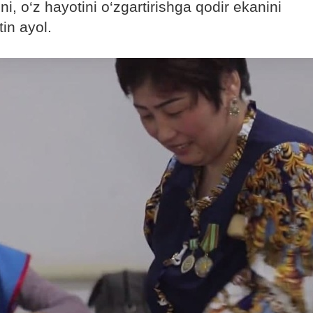
ni, o‘z hayotini o‘zgartirishga qodir ekanini
in ayol.