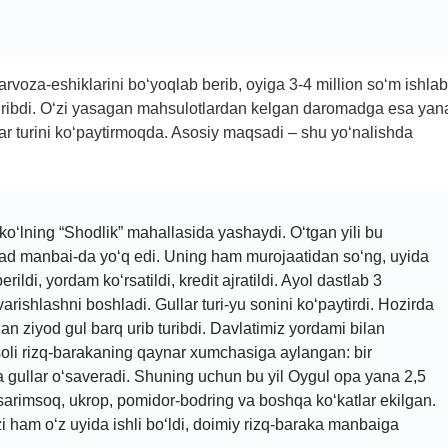
voza-eshiklarini bo‘yoqlab berib, oyiga 3-4 million so‘m ishlab
 turibdi. O‘zi yasagan mahsulotlardan kelgan daromadga esa yan
lar turini ko‘paytirmoqda. Asosiy maqsadi – shu yo‘nalishda
ko‘lning “Shodlik” mahallasida yashaydi. O‘tgan yili bu
mad manbai-da yo‘q edi. Uning ham murojaatidan so‘ng, uyida
rildi, yordam ko‘rsatildi, kredit ajratildi. Ayol dastlab 3
arishlashni boshladi. Gullar turi-yu sonini ko‘paytirdi. Hozirda
n ziyod gul barq urib turibdi. Davlatimiz yordami bilan
soli rizq-barakaning qaynar xumchasiga aylangan: bir
 gullar o‘saveradi. Shuning uchun bu yil Oygul opa yana 2,5
 sarimsoq, ukrop, pomidor-bodring va boshqa ko‘katlar ekilgan.
zi ham o‘z uyida ishli bo‘ldi, doimiy rizq-baraka manbaiga