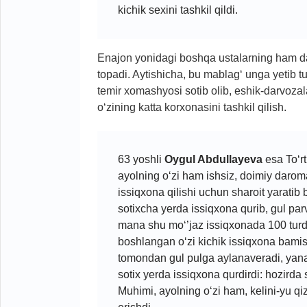
kichik sexini tashkil qildi.
Enajon yonidagi boshqa ustalarning ham dar
topadi. Aytishicha, bu mablag‘ unga yetib
temir xomashyosi sotib olib, eshik-darvoza
o‘zining katta korxonasini tashkil qilish.
63 yoshli
Oygul Abdullayeva
esa To‘rt
ayolning o‘zi ham ishsiz, doimiy daro
issiqxona qilishi uchun sharoit yaratib be
sotixcha yerda issiqxona qurib, gul parv
mana shu mo‘’jaz issiqxonada 100 turda
boshlangan o‘zi kichik issiqxona bami
tomondan gul pulga aylanaveradi, yana
sotix yerda issiqxona qurdirdi: hozirda
Muhimi, ayolning o‘zi ham, kelini-yu qi