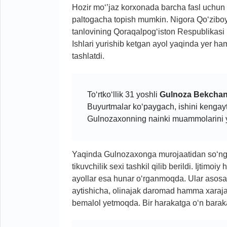
Hozir mo‘’jaz korxonada barcha fasl uchun l
paltogacha topish mumkin. Nigora Qo‘ziboyev
tanlovining Qoraqalpog‘iston Respublikasi b
Ishlari yurishib ketgan ayol yaqinda yer ham
tashlatdi.
To‘rtko‘llik 31 yoshli
Gulnoza Bekcha
Buyurtmalar ko‘paygach, ishini kengayt
Gulnozaxonning nainki muammolarini ye
Yaqinda Gulnozaxonga murojaatidan so‘ng aj
tikuvchilik sexi tashkil qilib berildi. Ijtimo
ayollar esa hunar o‘rganmoqda. Ular asosa
aytishicha, olinajak daromad hamma xarajat 
bemalol yetmoqda. Bir harakatga o‘n baraka