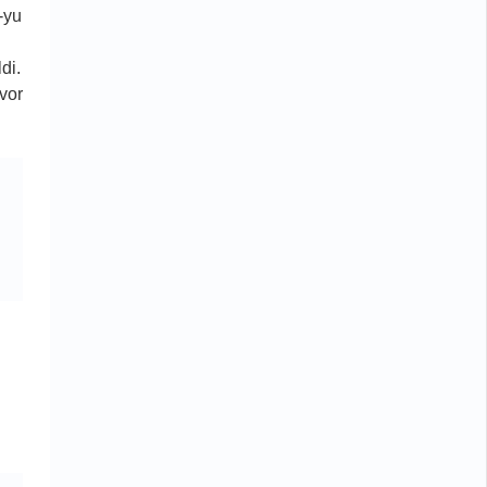
-yu
di.
evor