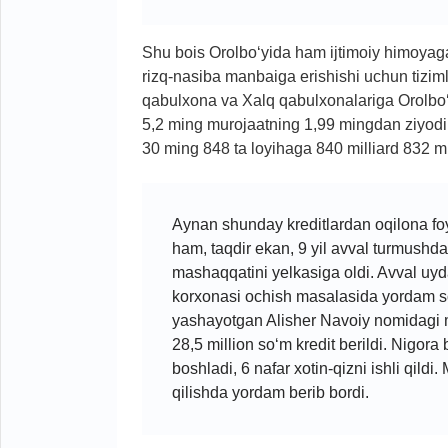
Shu bois Orolbo‘yida ham ijtimoiy himoyaga 
rizq-nasiba manbaiga erishishi uchun tizimli
qabulxona va Xalq qabulxonalariga Orolbo‘y
5,2 ming murojaatning 1,99 mingdan ziyodi h
30 ming 848 ta loyihaga 840 milliard 832 mil
Aynan shunday kreditlardan oqilona fo
ham, taqdir ekan, 9 yil avval turmushdan 
mashaqqatini yelkasiga oldi. Avval uyda t
korxonasi ochish masalasida yordam so‘
yashayotgan Alisher Navoiy nomidagi mah
28,5 million so‘m kredit berildi. Nigora 
boshladi, 6 nafar xotin-qizni ishli qild
qilishda yordam berib bordi.