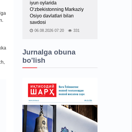
iyun oylarida
O‘zbekistonning Markaziy
lga
Osiyo davlatlari bilan
n.
savdosi
06.08.2026 07:20
331
kka
Jurnalga obuna
bo'lish
ch,