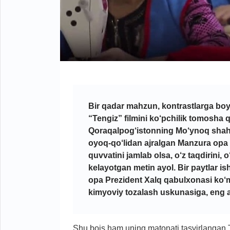
Bir qadar mahzun, kontrastlarga b
“Tengiz” filmini ko‘pchilik tomosha 
Qoraqalpog‘istonning Mo‘ynoq shahrid
oyoq-qo‘lidan ajralgan Manzura opa i
quvvatini jamlab olsa, o‘z taqdirini, 
kelayotgan metin ayol. Bir paytlar is
opa Prezident Xalq qabulxonasi ko‘m
kimyoviy tozalash uskunasiga, eng a
Shu bois ham uning matonati tasvirlangan Te