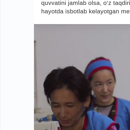
quvvatini jamlab olsa, o‘z taqdiri
hayotda isbotlab kelayotgan met