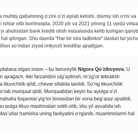
muhtoj qatlamning o‘zini o‘zi eplab ketishi, doimiy ish o‘rni va
 ishlar olib borilmoqda. 2020 yili va 2021 yilning 11 oyida virtua
i aholisidan bank krediti olish masalasida kelib tushgan qariy
al qilingan. Shu davrda “Har bir oila tadbirkor” dasturi bo‘yich
lion so‘mdan ziyod imtiyozli kreditlar ajratilgan.
ydalana olgan inson – bu beruniylik
Nigora Qo‘ziboyeva.
U
ajragach, ikki farzandini ulg‘aytirish, ro‘zg‘or tebratish
ikuvchilik qildi, chevar sifatida tanildi. So‘ng tikuvchilik
rab murojaat qildi. Murojaatidan keyin bu ayolga o‘zi
alla fuqarolar yig‘ini binosidan bir xona beg‘araz ajratildi,
bu pulga tikuv mashinalari sotib olib, shu yil avvalida ish
i. Mas’ullar hamisha uning faoliyatini o‘rganib, muammolarini hal