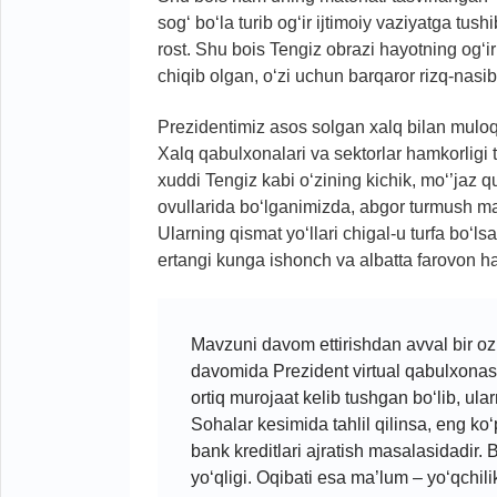
sog‘ bo‘la turib og‘ir ijtimoiy vaziyatga tu
rost. Shu bois Tengiz obrazi hayotning og‘ir
chiqib olgan, o‘zi uchun barqaror rizq-nas
Prezidentimiz asos solgan xalq bilan muloq
Xalq qabulxonalari va sektorlar hamkorligi
xuddi Tengiz kabi o‘zining kichik, mo‘’jaz 
ovullarida bo‘lganimizda, abgor turmush mas
Ularning qismat yo‘llari chigal-u turfa bo‘ls
ertangi kunga ishonch va albatta farovon hayot
Mavzuni davom ettirishdan avval bir oz t
davomida Prezident virtual qabulxonas
ortiq murojaat kelib tushgan bo‘lib, ula
Sohalar kesimida tahlil qilinsa, eng ko‘
bank kreditlari ajratish masalasidadir.
yo‘qligi. Oqibati esa ma’lum – yo‘qchili