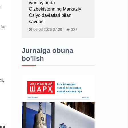
iyun oylarida
o
O‘zbekistonning Markaziy
Osiyo davlatlari bilan
savdosi
tor
06.08.2026 07:20
327
Jurnalga obuna
bo'lish
di,
ini