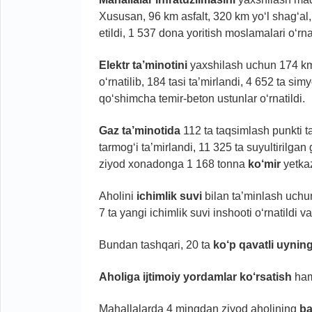
Xususan, 96 km asfalt, 320 km yo‘l shag‘al,
etildi, 1 537 dona yoritish moslamalari o‘rnat
Elektr ta’minotini
yaxshilash uchun 174 km u
o‘rnatilib, 184 tasi ta’mirlandi, 4 652 ta si
qo‘shimcha temir-beton ustunlar o‘rnatildi.
Gaz ta’minotida
112 ta taqsimlash punkti ta
tarmog‘i ta’mirlandi, 11 325 ta suyultirilga
ziyod xonadonga 1 168 tonna
ko‘mir
yetkaz
Aholini
ichimlik
suvi
bilan ta’minlash uchun
7 ta yangi ichimlik suvi inshooti o‘rnatildi va
Bundan tashqari, 20 ta
ko‘p qavatli uynin
Aholiga
ijtimoiy yordamlar ko‘rsatish
ham 
Mahallalarda 4 mingdan ziyod aholining
ba