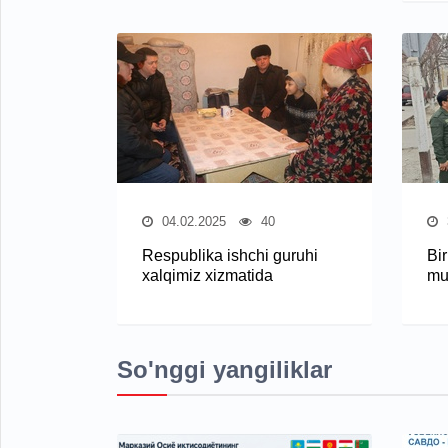
04.02.2025
40
Respublika ishchi guruhi
Bi
xalqimiz xizmatida
mur
So'nggi yangiliklar