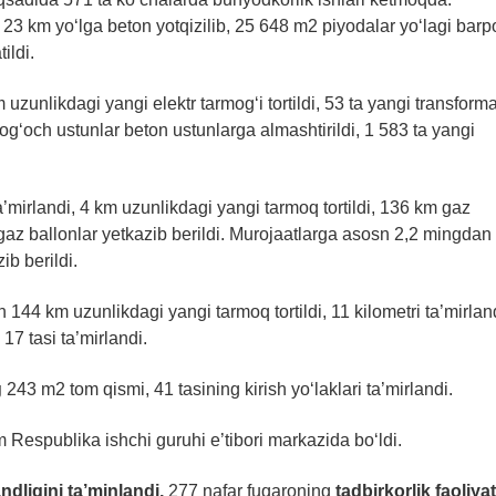
 23 km yo‘lga beton yotqizilib, 25 648 m2 piyodalar yo‘lagi barp
ildi.
zunlikdagi yangi elektr tarmog‘i tortildi, 53 ta yangi transforma
myog‘och ustunlar beton ustunlarga almashtirildi, 1 583 ta yangi
’mirlandi, 4 km uzunlikdagi yangi tarmoq tortildi, 136 km gaz
n gaz ballonlar yetkazib berildi. Murojaatlarga asosn 2,2 mingdan
ib berildi.
 144 km uzunlikdagi yangi tarmoq tortildi, 11 kilometri ta’mirlan
 17 tasi ta’mirlandi.
g
243 m2 tom qismi, 41 tasining kirish yo‘laklari ta’mirlandi.
Respublika ishchi guruhi e’tibori markazida bo‘ldi.
ndligini ta’minlandi,
277 nafar fuqaroning
tadbirkorlik faoliyat