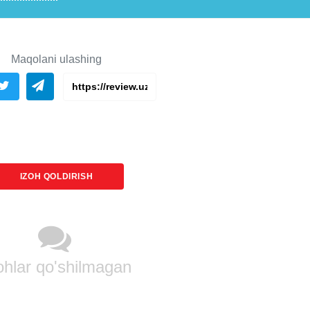
Maqolani ulashing
IZOH QOLDIRISH
ohlar qo'shilmagan