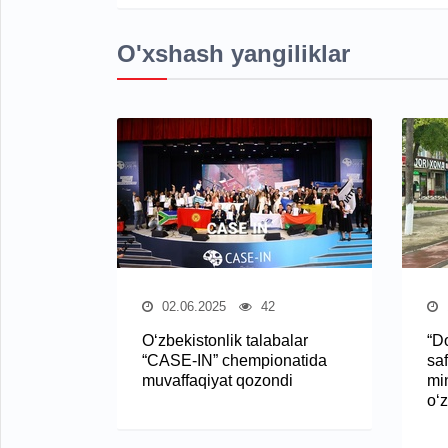
O'xshash yangiliklar
02.06.2025
42
O‘zbekistonlik talabalar
“Do
“CASE-IN” chempionatida
saf
muvaffaqiyat qozondi
mi
o‘z