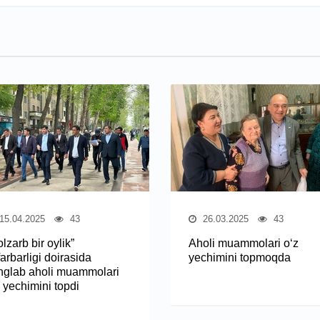
15.04.2025
43
26.03.2025
43
lzarb bir oylik”
Aholi muammolari o‘z
arbarligi doirasida
yechimini topmoqda
nglab aholi muammolari
 yechimini topdi