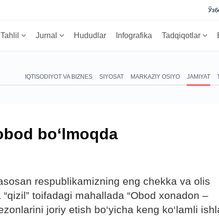
Ўзб
Tahlil
Jurnal
Hududlar
Infografika
Tadqiqotlar
IQTISODIYOT VA BIZNES
SIYOSAT
MARKAZIY OSIYO
JAMIYAT
 obod bo‘lmoqda
a asosan respublikamizning eng chekka va olis
a “qizil” toifadagi mahallada “Obod xonadon –
nlarini joriy etish bo‘yicha keng ko‘lamli ishl