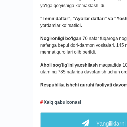
yo‘lga qo‘yishiga ko‘maklashildi.
“Temir daftar”, “Ayollar daftari” va “Yos
yordamlar ko‘rsatildi.
Nogironligi bo‘lgan
70 nafar fuqaroga nogi
nafariga bepul dori-darmon vositalari, 145
mehnat qurollari olib berildi.
Aholi sog‘lig‘ini yaxshilash
maqsadida 105 
ularning 785 nafariga davolanish uchun orde
Respublika ishchi guruhi faoliyati davo
Xalq qabulxonasi
Yangiliklarn