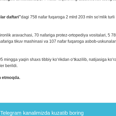
hlar
daftari”
dagi 758 nafar fuqaroga 2 mlrd 203 mln so‘mlik turli
ronlik aravachasi, 70 nafariga protez-ortopediya vositalari, 5 7
 nafariga tikuv mashinasi va 107 nafar fuqaroga asbob-uskunalar
mingga yaqin shaxs tibbiy ko‘rikdan o‘tkazilib, natijasiga ko‘r
r berildi.
m etmoqda.
i
Telegram
kanalimizda kuzatib boring