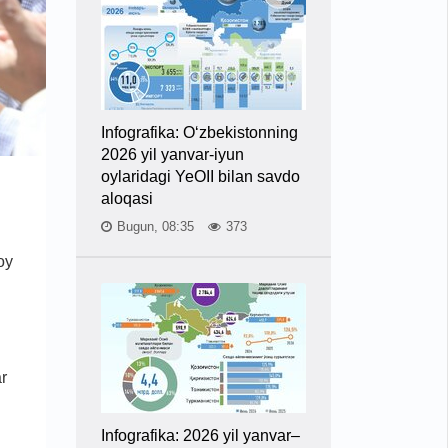
Infografika: O‘zbekistonning
2026 yil yanvar-iyun
oylaridagi YeOII bilan savdo
aloqasi
Bugun, 08:35
373
oy
r
Infografika: 2026 yil yanvar–