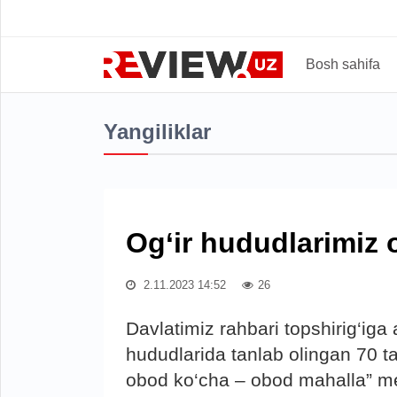
Bosh sahifa
Yangiliklar
Og‘ir hududlarimiz
2.11.2023 14:52
26
Davlatimiz rahbari topshirig‘ig
hududlarida tanlab olingan 70 t
obod ko‘cha – obod mahalla” mezo