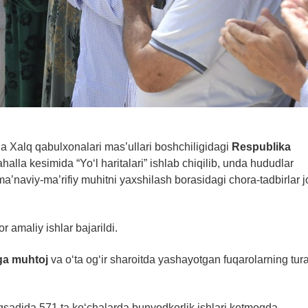
a Xalq qabulxonalari mas’ullari boshchiligidagi
Respublika
halla kesimida “Yo‘l haritalari” ishlab chiqilib, unda hududlar
 ma’naviy-ma’rifiy muhitni yaxshilash borasidagi chora-tadbirlar j
 amaliy ishlar bajarildi.
rga muhtoj
va o‘ta og‘ir sharoitda yashayotgan fuqarolarning tura
sadida 571 ta ko‘chalarda bunyodkorlik ishlari ketmoqda.