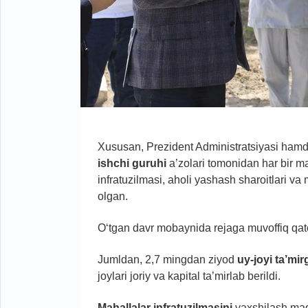
Xususan, Prezident Administratsiyasi hamd
ishchi guruhi
a’zolari tomonidan har bir ma
infratuzilmasi, aholi yashash sharoitlari va
olgan.
O‘tgan davr mobaynida rejaga muvoffiq qator
Jumldan, 2,7 mingdan ziyod
uy-joyi ta’mi
joylari joriy va kapital ta’mirlab berildi.
Mahallalar
infratuzilmasini
yaxshilash maq