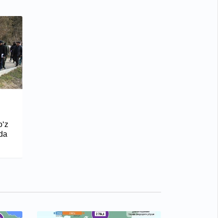
o‘z
qda