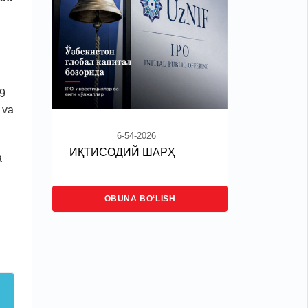
89
 va
6-54-2026
ИҚТИСОДИЙ ШАРҲ
a
OBUNA BO‘LISH