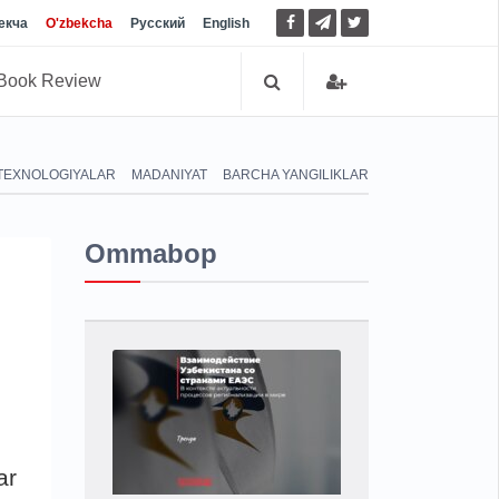
екча
O'zbekcha
Русский
English
Book Review
TEXNOLOGIYALAR
MADANIYAT
BARCHA YANGILIKLAR
Ommabop
ar