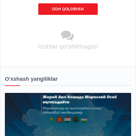
IZOH QOLDIRISH
Izohlar qo'shilmagan
O'xshash yangiliklar