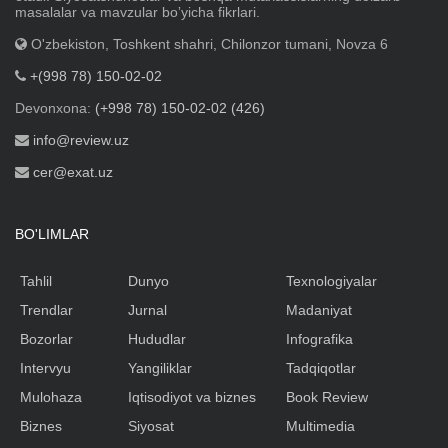
masalalar va mavzular boʼyicha fikrlari.
O'zbekiston, Toshkent shahri, Chilonzor tumani, Novza 6
+(998 78) 150-02-02
Devonxona:
(+998 78) 150-02-02 (426)
info@review.uz
cer@exat.uz
BO'LIMLAR
Tahlil
Dunyo
Texnologiyalar
Trendlar
Jurnal
Madaniyat
Bozorlar
Hududlar
Infografika
Intervyu
Yangiliklar
Tadqiqotlar
Mulohaza
Iqtisodiyot va biznes
Book Review
Biznes
Siyosat
Multimedia