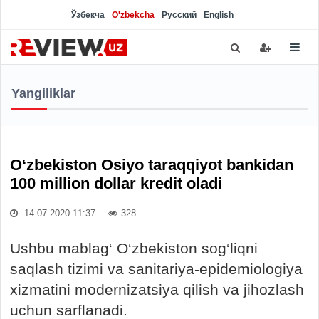
Ўзбекча
O'zbekcha
Русский
English
Yangiliklar
O‘zbekiston Osiyo taraqqiyot bankidan
100 million dollar kredit oladi
14.07.2020 11:37
328
Ushbu mablag‘ O‘zbekiston sog‘liqni
saqlash tizimi va sanitariya-epidemiologiya
xizmatini modernizatsiya qilish va jihozlash
uchun sarflanadi.