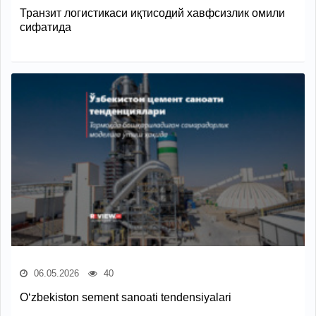
Транзит логистикаси иқтисодий хавфсизлик омили
сифатида
06.05.2026
40
O‘zbekiston sement sanoati tendensiyalari