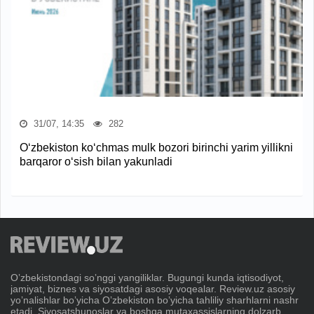
31/07, 14:35
282
O‘zbekiston ko‘chmas mulk bozori birinchi yarim yillikni
barqaror o‘sish bilan yakunladi
Oʼzbekistondagi soʼnggi yangiliklar. Bugungi kunda iqtisodiyot,
jamiyat, biznes va siyosatdagi asosiy voqealar. Review.uz asosiy
yoʼnalishlar boʼyicha Oʼzbekiston boʼyicha tahliliy sharhlarni nashr
etadi. Siyosatshunoslar va boshqa mutaxassislarning dolzarb