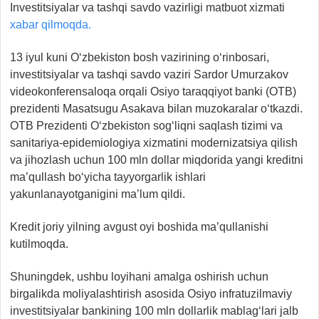
Investitsiyalar va tashqi savdo vazirligi matbuot xizmati
xabar qilmoqda.
13 iyul kuni O‘zbekiston bosh vazirining o‘rinbosari,
investitsiyalar va tashqi savdo vaziri Sardor Umurzakov
videokonferensaloqa orqali Osiyo taraqqiyot banki (OTB)
prezidenti Masatsugu Asakava bilan muzokaralar o‘tkazdi.
OTB Prezidenti O‘zbekiston sog‘liqni saqlash tizimi va
sanitariya-epidemiologiya xizmatini modernizatsiya qilish
va jihozlash uchun 100 mln dollar miqdorida yangi kreditni
ma’qullash bo‘yicha tayyorgarlik ishlari
yakunlanayotganigini ma’lum qildi.
Kredit joriy yilning avgust oyi boshida ma’qullanishi
kutilmoqda.
Shuningdek, ushbu loyihani amalga oshirish uchun
birgalikda moliyalashtirish asosida Osiyo infratuzilmaviy
investitsiyalar bankining 100 mln dollarlik mablag‘lari jalb