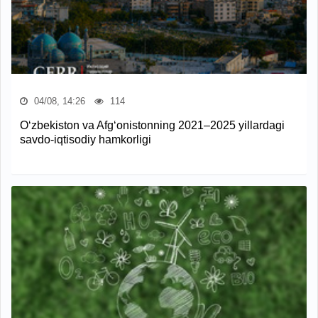
04/08, 14:26
114
O‘zbekiston va Afg‘onistonning 2021–2025 yillardagi
savdo-iqtisodiy hamkorligi