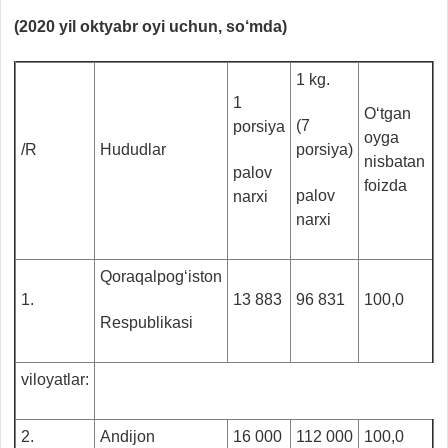
(2020 yil oktyabr oyi uchun, so‘mda)
1 kg.
1
O‘tgan
(7
porsiya
oyga
/R
Hududlar
porsiya)
nisbatan
palov
foizda
palov
narxi
narxi
Qoraqalpog‘iston
1.
13 883
96 831
100,0
Respublikasi
viloyatlar:
2.
Andijon
16 000
112 000
100,0