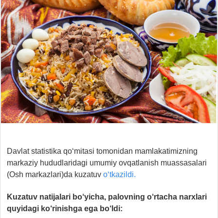
Davlat statistika qo‘mitasi tomonidan mamlakatimizning
markaziy hududlaridagi umumiy ovqatlanish muassasalari
(Osh markazlari)da kuzatuv
o‘tkazildi.
Kuzatuv natijalari bo‘yicha, palovning o‘rtacha narxlari
quyidagi ko‘rinishga ega bo‘ldi: