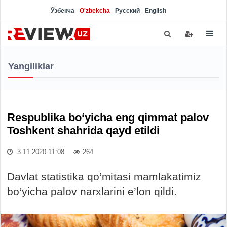
Ўзбекча
O'zbekcha
Русский
English
Yangiliklar
Respublika bo‘yicha eng qimmat palov
Toshkent shahrida qayd etildi
3.11.2020 11:08
264
Davlat statistika qo‘mitasi mamlakatimiz
bo‘yicha palov narxlarini e’lon qildi.