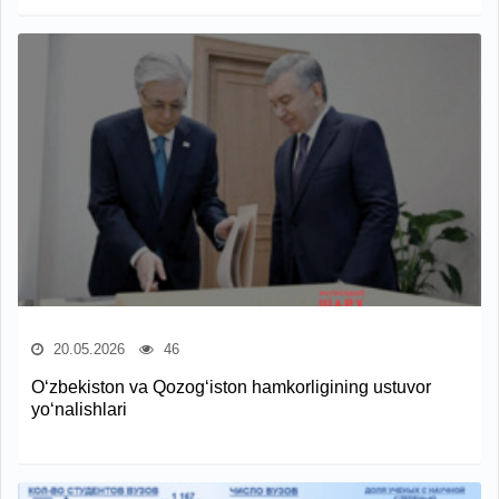
20.05.2026
46
O‘zbekiston va Qozog‘iston hamkorligining ustuvor
yo‘nalishlari