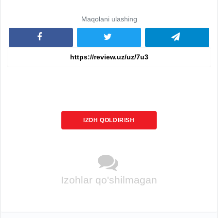
Maqolani ulashing
IZOH QOLDIRISH
Izohlar qo'shilmagan