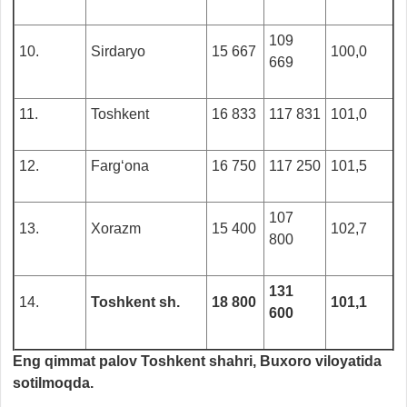
109
10.
Sirdaryo
15 667
100,0
669
11.
Toshkent
16 833
117 831
101,0
12.
Farg‘ona
16 750
117 250
101,5
107
13.
Xorazm
15 400
102,7
800
131
14.
Toshkent sh.
18 800
101,1
600
Eng qimmat palov Toshkent shahri, Buxoro viloyatida
sotilmoqda.