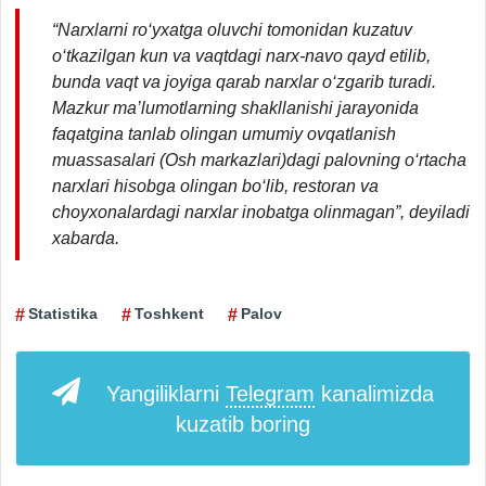
“Narxlarni ro‘yxatga oluvchi tomonidan kuzatuv
o‘tkazilgan kun va vaqtdagi narx-navo qayd etilib,
bunda vaqt va joyiga qarab narxlar o‘zgarib turadi.
Mazkur ma’lumotlarning shakllanishi jarayonida
faqatgina tanlab olingan umumiy ovqatlanish
muassasalari (Osh markazlari)dagi palovning o‘rtacha
narxlari hisobga olingan bo‘lib, restoran va
choyxonalardagi narxlar inobatga olinmagan”, deyiladi
xabarda.
Statistika
Toshkent
Palov
Yangiliklarni
Telegram
kanalimizda
kuzatib boring