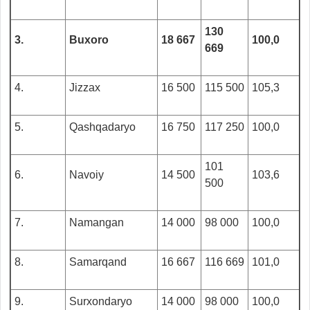
130
3.
Buxoro
18 667
100,0
669
4.
Jizzax
16 500
115 500
105,3
5.
Qashqadaryo
16 750
117 250
100,0
101
6.
Navoiy
14 500
103,6
500
7.
Namangan
14 000
98 000
100,0
8.
Samarqand
16 667
116 669
101,0
9.
Surxondaryo
14 000
98 000
100,0