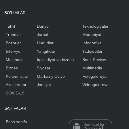
BO'LIMLAR
Tahlil
Dunyo
Texnologiyalar
Trendlar
Jurnal
Madaniyat
Bozorlar
Hududlar
Infografika
Intervyu
Yangiliklar
Tadqiqotlar
Mulohaza
Iqtisodiyot va biznes
Book Review
Biznes
Siyosat
Multimedia
Kolumnistlar
Markaziy Osiyo
Fotogalereya
Akselerator
Jamiyat
Videogalereya
COVID-19
SAHIFALAR
Bosh sahifa