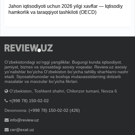
Jahon iqtisodiyoti uchun 2026 yilgi xavflar — Iqtisodiy
hamkorlik va taraqqiyot tashkiloti (OECD)
Oʼzbekistondagi soʼnggi yangiliklar. Bugungi kunda iqtisodiyot,
jamiyat, biznes va siyosatdagi asosiy voqealar. Review.uz asosiy
yoʼnalishlar boʼyicha Oʼzbekiston boʼyicha tahliliy sharhlarni nashr
etadi. Siyosatshunoslar va boshqa mutaxassislarning dolzarb
masalalar va mavzular boʼyicha fikrlari.
O'zbekiston, Toshkent shahri, Chilonzor tumani, Novza 6
+(998 78) 150-02-02
Devonxona:
(+998 78) 150-02-02 (426)
info@review.uz
cer@exat.uz