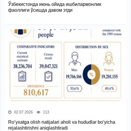
Ўзбекистонда июнь ойида ишбилармонлик
фаоллиги ўсишда давом этди
02.07.2026
113
Ro‘yxatga olish natijalari aholi va hududlar bo‘yicha
rejalashtirishni aniqlashtiradi