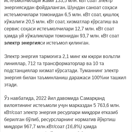
истеъмолчилари жами 133,5 млн. кВт соат электр
энергиясидан фойдаланган
.
Шундан саноат соҳаси
истеъмочилари томонидан 6,5 млн. кВт соат, қишлоқ
хўжалиги 20,5 млн. кВт соат, хизматлар кўрсатиш ва
сервис соҳаси истеъмолчилари 12,7 млн. кВт соат
ҳамда уй хўжаликлари томонидан 93,7 млн. кВт соат
электр энергия
си истеъмол қилинган.
Электр энергия тармоғига 2,1 минг км юқори вольтли
линиялар, 712 та трансформаторлар ва 10 та
подстанциялар хизмат кўрсатади. Туманнинг электр
энергия билан таъминланиш даражаси 100%ни ташкил
этади.
Ўз навбатида, 2022 йил давомида Самарқанд
вилоятининг истеъмоли учун марказдан 5 763,6 млн.
кВт/соат электр энергия ресурлари миқдори етказиб
берилган бўлиб, ресурсларнинг норматив йўқотиш
миқдори 967,7 млн.кВт/соат
(16,8%)
ҳамда