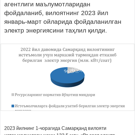
агентлиги маълумотларидан
фойдаланиб, вилоятнинг 2023 йил
январь-март ойларида фойдаланилган
электр энергиясини таҳлил қилди.
2023 йилнинг 1-чорагида Самарқанд вилояти