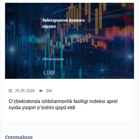
25.05.2026
344
O‘zbekistonda ishbilarmonlik faolligi indeksi aprel
oyida yuqori o‘sishni qayd etdi
Ommabop