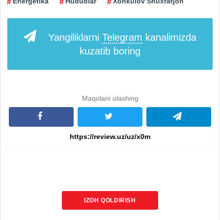
Energetika
Hududlar
Xonkulov Shuxratjon
Yangiliklarni
Telegram
kanalimizda
kuzatib boring
Maqolani ulashing
IZOH QOLDIRISH