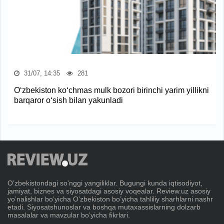
31/07, 14:35
281
O‘zbekiston ko‘chmas mulk bozori birinchi yarim yillikni
barqaror o‘sish bilan yakunladi
Oʼzbekistondagi soʼnggi yangiliklar. Bugungi kunda iqtisodiyot,
jamiyat, biznes va siyosatdagi asosiy voqealar. Review.uz asosiy
yoʼnalishlar boʼyicha Oʼzbekiston boʼyicha tahliliy sharhlarni nashr
etadi. Siyosatshunoslar va boshqa mutaxassislarning dolzarb
masalalar va mavzular boʼyicha fikrlari.