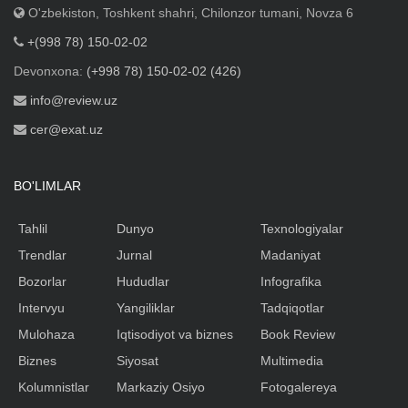
O'zbekiston, Toshkent shahri, Chilonzor tumani, Novza 6
+(998 78) 150-02-02
Devonxona:
(+998 78) 150-02-02 (426)
info@review.uz
cer@exat.uz
BO'LIMLAR
Tahlil
Dunyo
Texnologiyalar
Trendlar
Jurnal
Madaniyat
Bozorlar
Hududlar
Infografika
Intervyu
Yangiliklar
Tadqiqotlar
Mulohaza
Iqtisodiyot va biznes
Book Review
Biznes
Siyosat
Multimedia
Kolumnistlar
Markaziy Osiyo
Fotogalereya