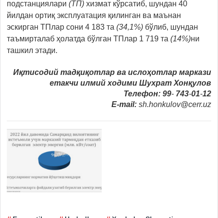
подстанциялари
(ТП)
хизмат кўрсатиб, шундан 40
йилдан ортиқ эксплуатация қилинган ва маънан
эскирган ТПлар сони 4 183 та
(34,1%)
бўлиб, шундан
таъмирталаб ҳолатда бўлган ТПлар 1 719 та
(14%)
ни
ташкил этади.
Иқтисодий тадқиқотлар ва ислоҳотлар маркази
етакчи илмий ходими Шухрат Хонқулов
Телефон:
99
-
743
-
01
-
12
E-mail:
sh.honkulov@cerr.uz