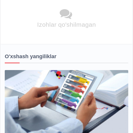
Izohlar qo'shilmagan
O'xshash yangiliklar