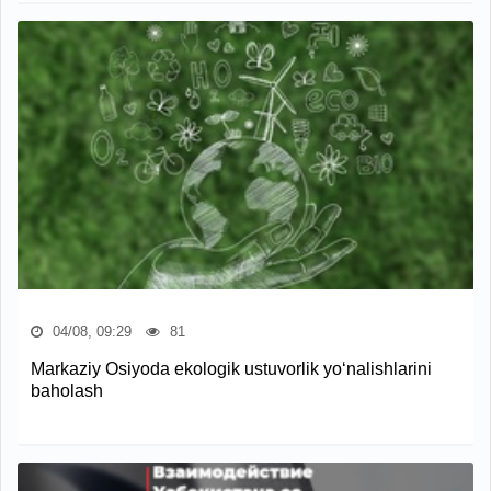
04/08, 09:29
81
Markaziy Osiyoda ekologik ustuvorlik yo‘nalishlarini
baholash