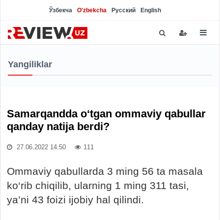
Ўзбекча
O'zbekcha
Русский
English
Yangiliklar
Samarqandda o‘tgan ommaviy qabullar
qanday natija berdi?
27.06.2022 14:50
111
Ommaviy qabullarda 3 ming 56 ta masala
ko‘rib chiqilib, ularning 1 ming 311 tasi,
ya’ni 43 foizi ijobiy hal qilindi.