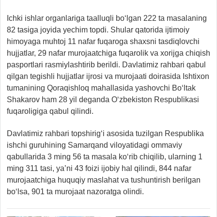
Ichki ishlar organlariga taalluqli bo‘lgan 222 ta masalaning
82 tasiga joyida yechim topdi. Shular qatorida ijtimoiy
himoyaga muhtoj 11 nafar fuqaroga shaxsni tasdiqlovchi
hujjatlar, 29 nafar murojaatchiga fuqarolik va xorijga chiqish
pasportlari rasmiylashtirib berildi. Davlatimiz rahbari qabul
qilgan tegishli hujjatlar ijrosi va murojaati doirasida Ishtixon
tumanining Qoraqishloq mahallasida yashovchi Bo‘ltak
Shakarov ham 28 yil deganda O‘zbekiston Respublikasi
fuqaroligiga qabul qilindi.
Davlatimiz rahbari topshirig‘i asosida tuzilgan Respublika
ishchi guruhining Samarqand viloyatidagi ommaviy
qabullarida 3 ming 56 ta masala ko‘rib chiqilib, ularning 1
ming 311 tasi, ya’ni 43 foizi ijobiy hal qilindi, 844 nafar
murojaatchiga huquqiy maslahat va tushuntirish berilgan
bo‘lsa, 901 ta murojaat nazoratga olindi.