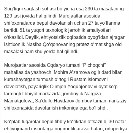
Sog‘liqni saqlash sohasi bo‘yicha esa 230 ta masalaning
129 tasi joyida hal qilindi. Murojaatlar asosida
shifoxonalarda bepul davolanish uchun 27 ta yo‘llanma
berildi, 51 ta yuqori texnologik jarrohlik amaliyotlari
o‘tkazildi. Deylik, ehtiyotsizlik oqibatida oyog‘idan ajragan
ishtixonlik Nasiba Qo‘qonovaning protez o‘rnatishga oid
masalasi ham shu yerda hal qilindi.
Murojaatlar asosida Oqdaryo tumani “Pichoqchi”
mahallasida yashovchi Mohira A’zamova og‘ir dard bilan
kurashayotgan turmush o‘rtog‘i Rustam Islomovni
davolatish, payariqlik Olimjon Yoqubjonov viloyat ko‘p
tarmoqli tibbiyot markazida, jomboylik Nargiza
Mamatqulova, Sa’dullo Haydarov Jomboy tuman markaziy
shifoxonasida davolanish imkoniga ega bo‘lishdi.
Ko‘plab fuqarolar bepul tibbiy ko‘rikdan o‘tkazilib, 30 nafar
ehtiyojmand insonlarga nogironlik aravachalari, ortopediya