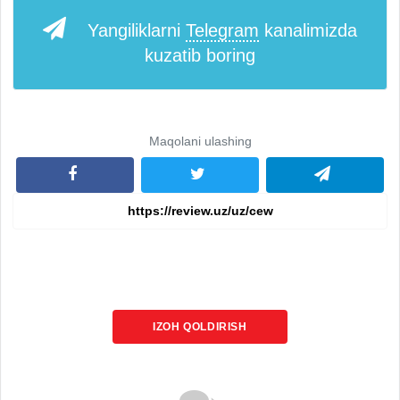
Yangiliklarni
Telegram
kanalimizda
kuzatib boring
Maqolani ulashing
IZOH QOLDIRISH