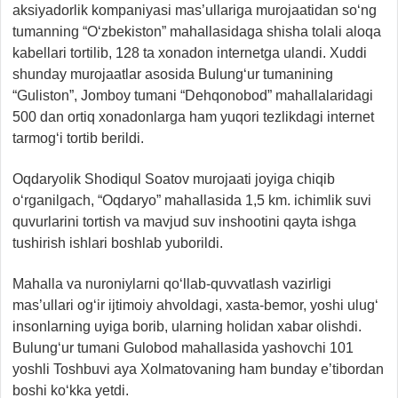
aksiyadorlik kompaniyasi mas’ullariga murojaatidan so‘ng
tumanning “O‘zbekiston” mahallasidaga shisha tolali aloqa
kabellari tortilib, 128 ta xonadon internetga ulandi. Xuddi
shunday murojaatlar asosida Bulung‘ur tumanining
“Guliston”, Jomboy tumani “Dehqonobod” mahallalaridagi
500 dan ortiq xonadonlarga ham yuqori tezlikdagi internet
tarmog‘i tortib berildi.
Oqdaryolik Shodiqul Soatov murojaati joyiga chiqib
o‘rganilgach, “Oqdaryo” mahallasida 1,5 km. ichimlik suvi
quvurlarini tortish va mavjud suv inshootini qayta ishga
tushirish ishlari boshlab yuborildi.
Mahalla va nuroniylarni qo‘llab-quvvatlash vazirligi
mas’ullari og‘ir ijtimoiy ahvoldagi, xasta-bemor, yoshi ulug‘
insonlarning uyiga borib, ularning holidan xabar olishdi.
Bulung‘ur tumani Gulobod mahallasida yashovchi 101
yoshli Toshbuvi aya Xolmatovaning ham bunday e’tibordan
boshi ko‘kka yetdi.