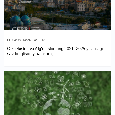
04/08, 14:26
118
O‘zbekiston va Afg‘onistonning 2021–2025 yillardagi
savdo-iqtisodiy hamkorligi