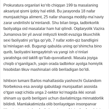
Prokuratura organlari ko‘rib chiqqan 199 ta masalaning
aksariyat qismi ijobiy hal etildi. Bu jarayonda 18 nafar
murojaatchiga aliment, 25 nafar shaxsga moddiy-ma’naviy
zarar undirilishi ta’minlandi. Shu bilan birga, tadbirkorlik
faoliyatiga oid masalalar ham hal qilindi. Oqdaryolik Vazira
Jumanova bir yil avval imtiyozli kredit evaziga tikuvchilik
sexi faoliyatini yo‘lga qo‘yib, 7 nafar xotin-qiz bandligini
ta’minlagan edi. Bugungi qabulda uning qo‘shimcha bino
qurib, faoliyatini kengaytirish va yangi ish o‘rinlari
yaratishga oid taklifi qo‘llab-quvvatlandi. Masala joyiga
chiqib o‘rganilgach, yaqin orada tadbirkor ayolga homiylik
hisobidan tikuv mashinalari olib beriladigan bo‘ldi.
Ishtixon tumani Barlos mahallasida yashovchi Gulandom
Norbekova esa avvalgi qabuldagi murojaatlari asosida
o‘tgan vaqt ichida unga 2-sektor ko‘magida ikki xonali
shinam uy qurib berilgani uchun davlatimizga minnatdorlik
bildirdi. Mamlakatimizda olib borilayotgan insonparvar