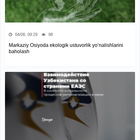
04/08, 09:29
98
Markaziy Osiyoda ekologik ustuvorlik yo‘nalishlarini
baholash