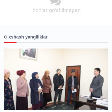
Izohlar qo'shilmagan
O'xshash yangiliklar