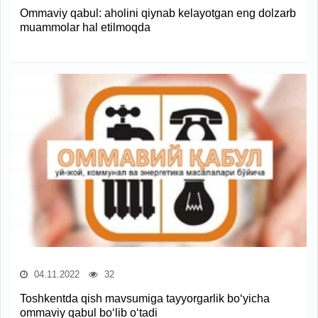
Ommaviy qabul: aholini qiynab kelayotgan eng dolzarb
muammolar hal etilmoqda
04.11.2022
32
Toshkentda qish mavsumiga tayyorgarlik bo‘yicha
ommaviy qabul bo‘lib o‘tadi