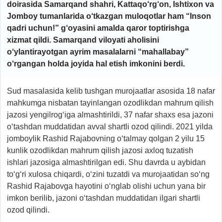
doirasida Samarqand shahri, Kattaqo‘rg‘on, Ishtixon va
Jomboy tumanlarida o‘tkazgan muloqotlar ham “Inson
qadri uchun!” g‘oyasini amalda qaror toptirishga
xizmat qildi. Samarqand viloyati aholisini
o‘ylantirayotgan ayrim masalalarni “mahallabay”
o‘rgangan holda joyida hal etish imkonini berdi.
Sud masalasida kelib tushgan murojaatlar asosida 18 nafar
mahkumga nisbatan tayinlangan ozodlikdan mahrum qilish
jazosi yengilrog‘iga almashtirildi, 37 nafar shaxs esa jazoni
o‘tashdan muddatidan avval shartli ozod qilindi. 2021 yilda
jomboylik Rashid Rajabovning o‘talmay qolgan 2 yilu 15
kunlik ozodlikdan mahrum qilish jazosi axloq tuzatish
ishlari jazosiga almashtirilgan edi. Shu davrda u aybidan
to‘g‘ri xulosa chiqardi, o‘zini tuzatdi va murojaatidan so‘ng
Rashid Rajabovga hayotini o‘nglab olishi uchun yana bir
imkon berilib, jazoni o‘tashdan muddatidan ilgari shartli
ozod qilindi.