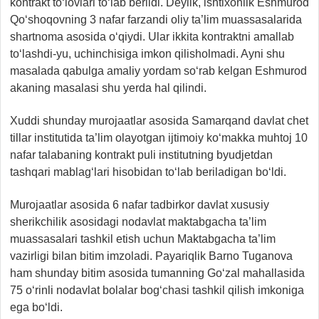
kontrakt to‘lovlari to‘lab berildi. Deylik, ishtixonlik Eshmurod
Qo‘shoqovning 3 nafar farzandi oliy ta’lim muassasalarida
shartnoma asosida o‘qiydi. Ular ikkita kontraktni amallab
to‘lashdi-yu, uchinchisiga imkon qilisholmadi. Ayni shu
masalada qabulga amaliy yordam so‘rab kelgan Eshmurod
akaning masalasi shu yerda hal qilindi.
Xuddi shunday murojaatlar asosida Samarqand davlat chet
tillar institutida ta’lim olayotgan ijtimoiy ko‘makka muhtoj 10
nafar talabaning kontrakt puli institutning byudjetdan
tashqari mablag‘lari hisobidan to‘lab beriladigan bo‘ldi.
Murojaatlar asosida 6 nafar tadbirkor davlat xususiy
sherikchilik asosidagi nodavlat maktabgacha ta’lim
muassasalari tashkil etish uchun Maktabgacha ta’lim
vazirligi bilan bitim imzoladi. Payariqlik Barno Tuganova
ham shunday bitim asosida tumanning Go‘zal mahallasida
75 o‘rinli nodavlat bolalar bog‘chasi tashkil qilish imkoniga
ega bo‘ldi.