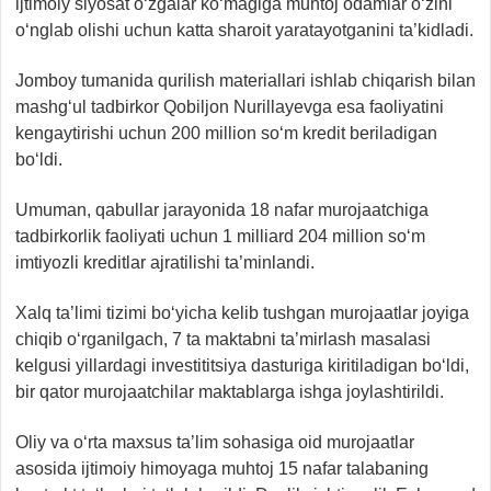
ijtimoiy siyosat o‘zgalar ko‘magiga muhtoj odamlar o‘zini
o‘nglab olishi uchun katta sharoit yaratayotganini ta’kidladi.
Jomboy tumanida qurilish materiallari ishlab chiqarish bilan
mashg‘ul tadbirkor Qobiljon Nurillayevga esa faoliyatini
kengaytirishi uchun 200 million so‘m kredit beriladigan
bo‘ldi.
Umuman, qabullar jarayonida 18 nafar murojaatchiga
tadbirkorlik faoliyati uchun 1 milliard 204 million so‘m
imtiyozli kreditlar ajratilishi ta’minlandi.
Xalq ta’limi tizimi bo‘yicha kelib tushgan murojaatlar joyiga
chiqib o‘rganilgach, 7 ta maktabni ta’mirlash masalasi
kelgusi yillardagi investititsiya dasturiga kiritiladigan bo‘ldi,
bir qator murojaatchilar maktablarga ishga joylashtirildi.
Oliy va o‘rta maxsus ta’lim sohasiga oid murojaatlar
asosida ijtimoiy himoyaga muhtoj 15 nafar talabaning