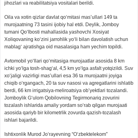
jihozlari va reabilitatsiya vositalari berildi.
Oila va xotin qizlar davlat qo‘mitasi mas’ullari 149 ta
murojaatning 73 tasini ijobiy hal etdi. Deylik, Jomboy
tumani Qo‘lbosti mahallasida yashovchi Xosiyat
Xoliqovaning ko‘zini jarrohlik yo‘li bilan davolatish uchun
mablag‘ ajratishga oid masalasiga ham yechim topildi.
Avtomobil yo‘llari qo‘mitasiga murojaatlar asosida 8 km
ichki yo‘lga tosh-shag‘al, 4,5 km yo‘lga asfalt yotqizildi. Suv
xo‘jaligi vazirligi mas’ullari esa 36 ta murojaatni joyiga
chiqib o‘rgangach, 20 ta suv nasosi va agregatlarini ishlatib
berdi, 66 km irrigatsiya-meliroatsiya ob’yektlari tozalandi.
Jomboylik G‘ulom Qobilovning Tegirmonariq zovurini
tozalash ishlarida amaliy yordam so‘rab qilgan murojaati
asosida qariyb bir kilometrlik zovurda qazish-tozalash
ishlari bajarildi.
Ishtixonlik Murod Jo‘rayevning “O‘zbektelekom”