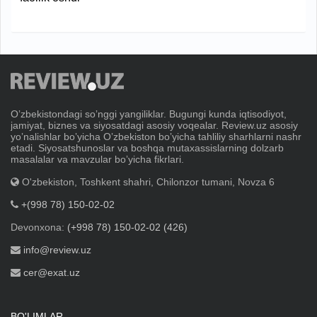
Oʼzbekistondagi soʼnggi yangiliklar. Bugungi kunda iqtisodiyot,
jamiyat, biznes va siyosatdagi asosiy voqealar. Review.uz asosiy
yoʼnalishlar boʼyicha Oʼzbekiston boʼyicha tahliliy sharhlarni nashr
etadi. Siyosatshunoslar va boshqa mutaxassislarning dolzarb
masalalar va mavzular boʼyicha fikrlari.
O'zbekiston, Toshkent shahri, Chilonzor tumani, Novza 6
+(998 78) 150-02-02
Devonxona:
(+998 78) 150-02-02 (426)
info@review.uz
cer@exat.uz
BO'LIMLAR