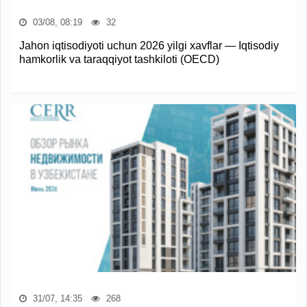
03/08, 08:19
32
Jahon iqtisodiyoti uchun 2026 yilgi xavflar — Iqtisodiy
hamkorlik va taraqqiyot tashkiloti (OECD)
31/07, 14:35
268