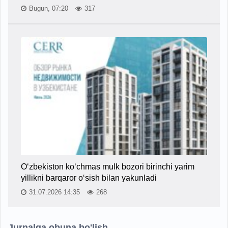
Bugun, 07:20
317
O‘zbekiston ko‘chmas mulk bozori birinchi yarim
yillikni barqaror o‘sish bilan yakunladi
31.07.2026 14:35
268
Jurnalga obuna bo'lish