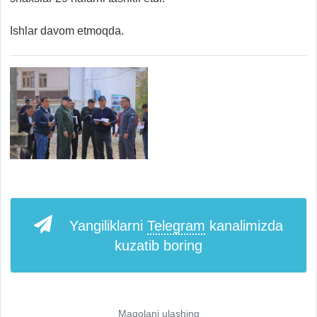
Ishlar davom etmoqda.
Yangiliklarni
Telegram
kanalimizda
kuzatib boring
Maqolani ulashing