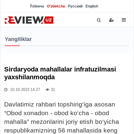
Ўзбекча
O'zbekcha
Русский
English
Yangiliklar
Sirdaryoda mahallalar infratuzilmasi
yaxshilanmoqda
10.10.2023 14:27
31
Davlatimiz rahbari topshirig‘iga asosan
“Obod xonadon - obod ko‘cha - obod
mahalla” mezonlarini joriy etish bo‘yicha
respublikamizning 56 mahallasida keng