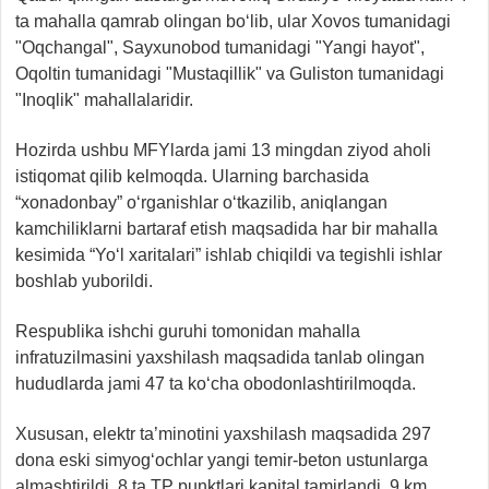
ta mahalla qamrab olingan bo‘lib, ular Xovos tumanidagi
"Oqchangal", Sayxunobod tumanidagi "Yangi hayot",
Oqoltin tumanidagi "Mustaqillik" va Guliston tumanidagi
"Inoqlik" mahallalaridir.
Hozirda ushbu MFYlarda jami 13 mingdan ziyod aholi
istiqomat qilib kelmoqda. Ularning barchasida
“xonadonbay” o‘rganishlar o‘tkazilib, aniqlangan
kamchiliklarni bartaraf etish maqsadida har bir mahalla
kesimida “Yo‘l xaritalari” ishlab chiqildi va tegishli ishlar
boshlab yuborildi.
Respublika ishchi guruhi tomonidan mahalla
infratuzilmasini yaxshilash maqsadida tanlab olingan
hududlarda jami 47 ta ko‘cha obodonlashtirilmoqda.
Xususan, elektr ta’minotini yaxshilash maqsadida 297
dona eski simyog‘ochlar yangi temir-beton ustunlarga
almashtirildi, 8 ta TP punktlari kapital tamirlandi, 9 km