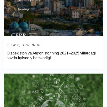
04/08, 14:26
82
O‘zbekiston va Afg‘onistonning 2021–2025 yillardagi
savdo-iqtisodiy hamkorligi