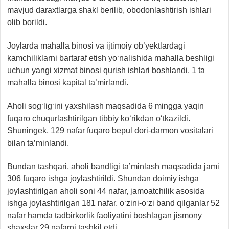
mavjud daraxtlarga shakl berilib, obodonlashtirish ishlari
olib borildi.
Joylarda mahalla binosi va ijtimoiy ob’yektlardagi
kamchiliklarni bartaraf etish yo‘nalishida mahalla beshligi
uchun yangi xizmat binosi qurish ishlari boshlandi, 1 ta
mahalla binosi kapital ta’mirlandi.
Aholi sog‘lig‘ini yaxshilash maqsadida 6 mingga yaqin
fuqaro chuqurlashtirilgan tibbiy ko‘rikdan o‘tkazildi.
Shuningek, 129 nafar fuqaro bepul dori-darmon vositalari
bilan ta’minlandi.
Bundan tashqari, aholi bandligi ta’minlash maqsadida jami
306 fuqaro ishga joylashtirildi. Shundan doimiy ishga
joylashtirilgan aholi soni 44 nafar, jamoatchilik asosida
ishga joylashtirilgan 181 nafar, o‘zini-o‘zi band qilganlar 52
nafar hamda tadbirkorlik faoliyatini boshlagan jismony
shaxslar 29 nafarni tashkil etdi.