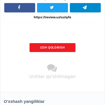
IZOH QOLDIRISH
Izohlar qo'shilmagan
O'xshash yangiliklar