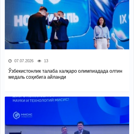
07.07.2026
13
Ўзбекистонлик талаба халқаро олимпиадада олтин
медаль соҳибига айланди