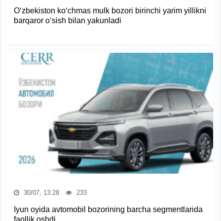
O‘zbekiston ko‘chmas mulk bozori birinchi yarim yillikni
barqaror o‘sish bilan yakunladi
30/07, 13:28
233
Iyun oyida avtomobil bozorining barcha segmentlarida
faollik oshdi