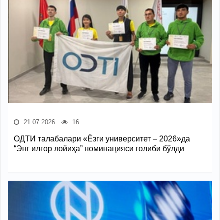
21.07.2026
16
ОДТИ талабалари «Ёзги университет – 2026»да
“Энг илғор лойиҳа” номинацияси ғолиби бўлди