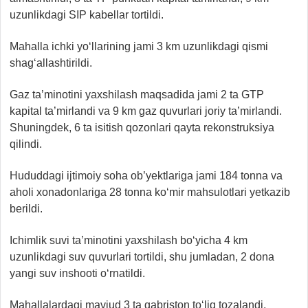
uzunlikdagi SIP kabellar tortildi.
Mahalla ichki yo‘llarining jami 3 km uzunlikdagi qismi
shag‘allashtirildi.
Gaz ta’minotini yaxshilash maqsadida jami 2 ta GTP
kapital ta’mirlandi va 9 km gaz quvurlari joriy ta’mirlandi.
Shuningdek, 6 ta isitish qozonlari qayta rekonstruksiya
qilindi.
Hududdagi ijtimoiy soha ob’yektlariga jami 184 tonna va
aholi xonadonlariga 28 tonna ko‘mir mahsulotlari yetkazib
berildi.
Ichimlik suvi ta’minotini yaxshilash bo‘yicha 4 km
uzunlikdagi suv quvurlari tortildi, shu jumladan, 2 dona
yangi suv inshooti o‘rnatildi.
Mahallalardagi mavjud 3 ta qabriston to‘liq tozalandi,