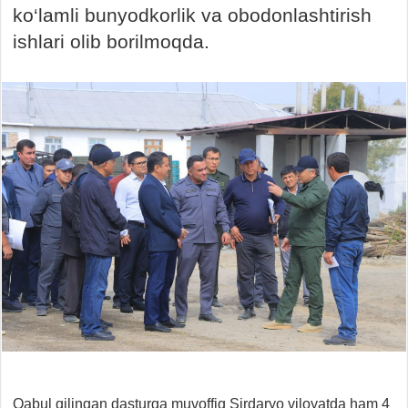
ko‘lamli bunyodkorlik va obodonlashtirish
ishlari olib borilmoqda.
Qabul qilingan dasturga muvoffiq Sirdaryo viloyatda ham 4