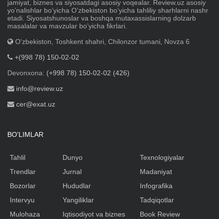
jamiyat, biznes va siyosatdagi asosiy voqealar. Review.uz asosiy
yoʼnalishlar boʼyicha Oʼzbekiston boʼyicha tahliliy sharhlarni nashr
etadi. Siyosatshunoslar va boshqa mutaxassislarning dolzarb
masalalar va mavzular boʼyicha fikrlari.
O'zbekiston, Toshkent shahri, Chilonzor tumani, Novza 6
+(998 78) 150-02-02
Devonxona:
(+998 78) 150-02-02 (426)
info@review.uz
cer@exat.uz
BO'LIMLAR
Tahlil
Dunyo
Texnologiyalar
Trendlar
Jurnal
Madaniyat
Bozorlar
Hududlar
Infografika
Intervyu
Yangiliklar
Tadqiqotlar
Mulohaza
Iqtisodiyot va biznes
Book Review