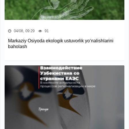
04/08, 09:29
91
Markaziy Osiyoda ekologik ustuvorlik yo‘nalishlarini
baholash