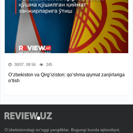
30/07, 08:56
245
O‘zbekiston va Qirg‘iziston: qo‘shma qiymat zanjirlariga
o‘tish
Oʼzbekistondagi soʼnggi yangiliklar. Bugungi kunda iqtisodiyot,