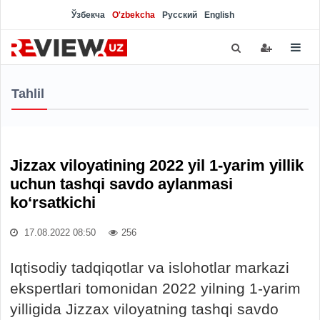
Ўзбекча
O'zbekcha
Русский
English
Tahlil
Jizzax viloyatining 2022 yil 1-yarim yillik
uchun tashqi savdo aylanmasi
ko‘rsatkichi
17.08.2022 08:50
256
Iqtisodiy tadqiqotlar va islohotlar markazi
ekspertlari tomonidan 2022 yilning 1-yarim
yilligida Jizzax viloyatning tashqi savdo