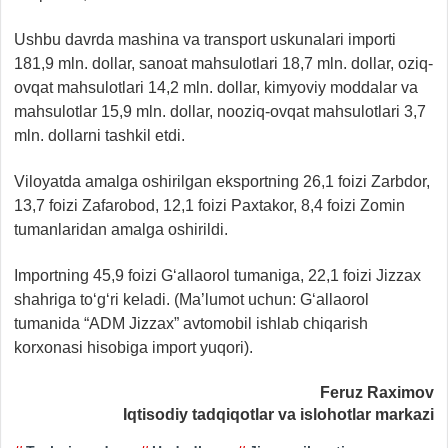
Ushbu davrda mashina va transport uskunalari importi
181,9 mln. dollar, sanoat mahsulotlari 18,7 mln. dollar, oziq-
ovqat mahsulotlari 14,2 mln. dollar, kimyoviy moddalar va
mahsulotlar 15,9 mln. dollar, nooziq-ovqat mahsulotlari 3,7
mln. dollarni tashkil etdi.
Viloyatda amalga oshirilgan eksportning 26,1 foizi Zarbdor,
13,7 foizi Zafarobod, 12,1 foizi Paxtakor, 8,4 foizi Zomin
tumanlaridan amalga oshirildi.
Importning 45,9 foizi G‘allaorol tumaniga, 22,1 foizi Jizzax
shahriga to‘g‘ri keladi. (Ma’lumot uchun: G‘allaorol
tumanida “ADM Jizzax” avtomobil ishlab chiqarish
korxonasi hisobiga import yuqori).
Feruz Raximov
Iqtisodiy tadqiqotlar va islohotlar markazi