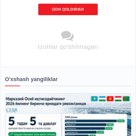
IZOH QOLDIRISH
Izohlar qo'shilmagan
O'xshash yangiliklar