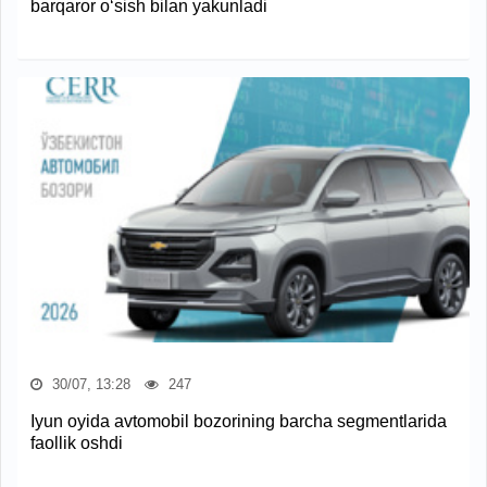
barqaror o‘sish bilan yakunladi
30/07, 13:28
247
Iyun oyida avtomobil bozorining barcha segmentlarida
faollik oshdi