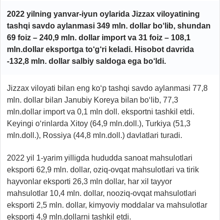
2022 yilning yanvar-iyun oylarida Jizzax viloyatining
tashqi savdo aylanmasi 349 mln. dollar bo‘lib, shundan
69 foiz – 240,9 mln. dollar import va 31 foiz – 108,1
mln.dollar eksportga to‘g‘ri keladi. Hisobot davrida
-132,8 mln. dollar salbiy saldoga ega bo‘ldi.
Jizzax viloyati bilan eng ko‘p tashqi savdo aylanmasi 77,8
mln. dollar bilan Janubiy Koreya bilan bo‘lib, 77,3
mln.dollar import va 0,1 mln doll. eksportni tashkil etdi.
Keyingi o‘rinlarda Xitoy (64,9 mln.doll.), Turkiya (51,3
mln.doll.), Rossiya (44,8 mln.doll.) davlatlari turadi.
2022 yil 1-yarim yilligda hududda sanoat mahsulotlari
eksporti 62,9 mln. dollar, oziq-ovqat mahsulotlari va tirik
hayvonlar eksporti 26,3 mln dollar, har xil tayyor
mahsulotlar 10,4 mln. dollar, nooziq-ovqat mahsulotlari
eksporti 2,5 mln. dollar, kimyoviy moddalar va mahsulotlar
eksporti 4,9 mln.dollarni tashkil etdi.